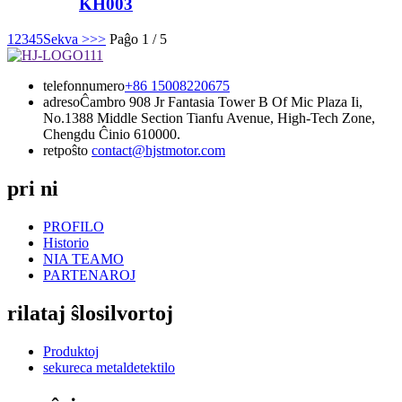
KH003
1
2
3
4
5
Sekva >
>>
Paĝo 1 / 5
telefonnumero
+86 15008220675
adreso
Ĉambro 908 Jr Fantasia Tower B Of Mic Plaza Ii,
No.1388 Middle Section Tianfu Avenue, High-Tech Zone,
Chengdu Ĉinio 610000.
retpoŝto
contact@hjstmotor.com
pri ni
PROFILO
Historio
NIA TEAMO
PARTENAROJ
rilataj ŝlosilvortoj
Produktoj
sekureca metaldetektilo