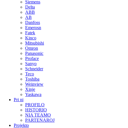
Siemens
Delta
ABB
AB
Danfoss
Emerosn
Fatek
Kinco
Mitsubishi
Omron
Panasonic
Proface
Sanyo
Schneider
Teco
Toshiba
Weinview
Xinje
Yaskawa
Pri ni
PROFILO
HISTORIO
NIA TEAMO
PARTENAROJ
Projekto