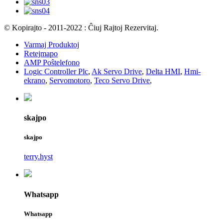
© Kopirajto - 2011-2022 : Ĉiuj Rajtoj Rezervitaj.
Varmaj Produktoj
Retejmapo
AMP Poŝtelefono
Logic Controller Plc
,
Ak Servo Drive
,
Delta HMI
,
Hmi-
ekrano
,
Servomotoro
,
Teco Servo Drive
,
skajpo
skajpo
terry.hyst
Whatsapp
Whatsapp