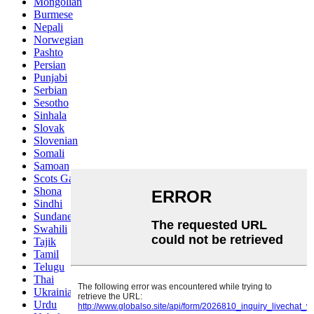
Mongolian
Burmese
Nepali
Norwegian
Pashto
Persian
Punjabi
Serbian
Sesotho
Sinhala
Slovak
Slovenian
Somali
Samoan
Scots Gaelic
Shona
Sindhi
Sundanese
Swahili
Tajik
Tamil
Telugu
Thai
Ukrainian
Urdu