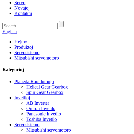
Servo
Novaĵoj
Kontaktu
English
Hejmo
Produktoj
Servosistemo
Mitsubishi servomotoro
Kategorioj
Planeda Rapidumujo
Helical Gear Gearbox
Spur Gear Gearbox
Invetiloj
AB Inverter
Omron Invetilo
Panasonic Invetilo
Toshiba Invetilo
Servosistemo
Mitsubishi servomotoro