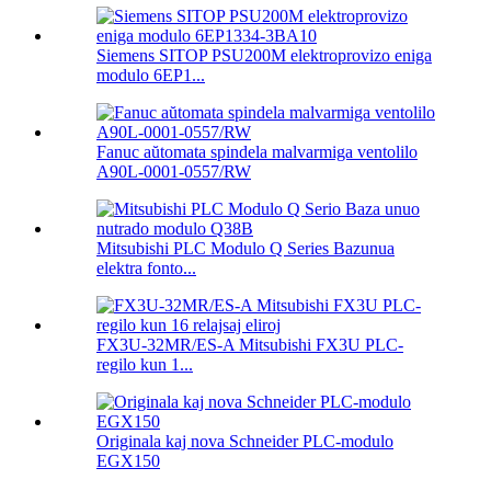
Siemens SITOP PSU200M elektroprovizo eniga
modulo 6EP1...
Fanuc aŭtomata spindela malvarmiga ventolilo
A90L-0001-0557/RW
Mitsubishi PLC Modulo Q Series Bazunua
elektra fonto...
FX3U-32MR/ES-A Mitsubishi FX3U PLC-
regilo kun 1...
Originala kaj nova Schneider PLC-modulo
EGX150