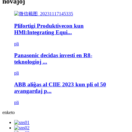
novaĵoj
Plifortigi Produktivecon kun
HMl:Integrating Equi...
pli
Panasonic decidas investi en R8-
teknologioj ...
pli
ABB aliĝas al CIIE 2023 kun pli ol 50
avangardaj p...
pli
enketo