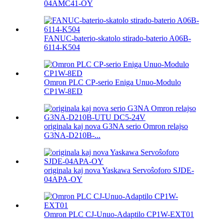
04AMC41-OY
FANUC-baterio-skatolo stirado-baterio A06B-
6114-K504
Omron PLC CP-serio Eniga Unuo-Modulo
CP1W-8ED
originala kaj nova G3NA serio Omron relajso
G3NA-D210B-...
originala kaj nova Yaskawa Servoŝoforo SJDE-
04APA-OY
Omron PLC CJ-Unuo-Adaptilo CP1W-EXT01