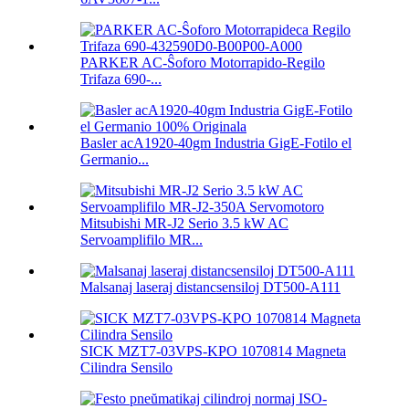
PARKER AC-Ŝoforo Motorrapido-Regilo
Trifaza 690-...
Basler acA1920-40gm Industria GigE-Fotilo el
Germanio...
Mitsubishi MR-J2 Serio 3.5 kW AC
Servoamplifilo MR...
Malsanaj laseraj distancsensiloj DT500-A111
SICK MZT7-03VPS-KPO 1070814 Magneta
Cilindra Sensilo