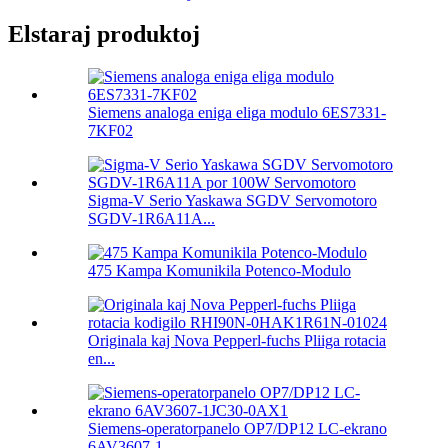
Elstaraj produktoj
Siemens analoga eniga eliga modulo 6ES7331-
7KF02
Sigma-V Serio Yaskawa SGDV Servomotoro
SGDV-1R6A11A...
475 Kampa Komunikila Potenco-Modulo
Originala kaj Nova Pepperl-fuchs Pliiga rotacia
en...
Siemens-operatorpanelo OP7/DP12 LC-ekrano
6AV3607-1...