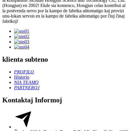
la kompanion Sichuan Hongjun Science and Technology Co,. Ltd.
(Hongjun) en 2002! Ekde sia komenco, Hongjun celas kontribui al
la postvenda servo por la kampo de fabrika aŭtomatigo kaj provizi
unu-lokan servon en la kampo de fabrika aŭtomatigo por ĉiuj ĉinaj
fabrikoj!
klienta subteno
PROFILO
Historio
NIA TEAMO
PARTNEROJ
Kontaktaj Informoj