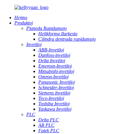
Hejmo
Produktoj
Planeda Rapidumujo
Helikforma Ilarkesto
Cilindra dentrada rapidumujo
Invetiloj
ABB-Invetiloj
Danfoss-invetiloj
Delta Invetiloj
Emerosn-Invetiloj
Mitsubishi-invetiloj
Omron-Invetiloj
Panasonic Invetiloj
Schneider-Invetiloj
Siemens Invetiloj
Teco-Invetiloj
Toshiba Invetiloj
Yaskawa Invetiloj
PLC
Delta PLC
AB PLC
Fatek PLC