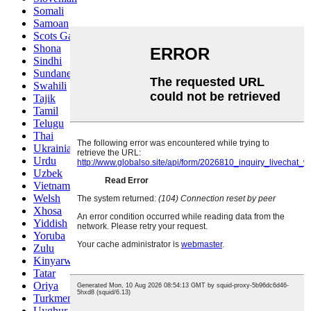
Somali
Samoan
Scots Gaelic
Shona
Sindhi
Sundanese
Swahili
Tajik
Tamil
Telugu
Thai
Ukrainian
Urdu
Uzbek
Vietnamese
Welsh
Xhosa
Yiddish
Yoruba
Zulu
Kinyarwanda
Tatar
Oriya
Turkmen
Uyghur