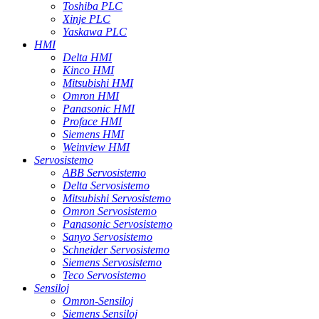
Toshiba PLC
Xinje PLC
Yaskawa PLC
HMI
Delta HMI
Kinco HMI
Mitsubishi HMI
Omron HMI
Panasonic HMI
Proface HMI
Siemens HMI
Weinview HMI
Servosistemo
ABB Servosistemo
Delta Servosistemo
Mitsubishi Servosistemo
Omron Servosistemo
Panasonic Servosistemo
Sanyo Servosistemo
Schneider Servosistemo
Siemens Servosistemo
Teco Servosistemo
Sensiloj
Omron-Sensiloj
Siemens Sensiloj