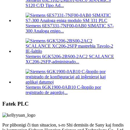
Siemens 6SL3162-2ME01-0AC0 SINAMICS
S120 C/D Tipo Ad...
Siemens 6ES7331-7NF00-0AB0 SIMATIC S7-
300 Analoga enigo...
Siemens 6GK5206-2BS00-2AC2 SCALANCE
XC206-2SFP-administrado...
Siemens 6GK1900-0AB10 C-ŝtopilo por
registrado de agordoj...
Fatek PLC
Por plibonigi ĉi tiun situacion, s-ro Shi demisiis de Sany kaj fondis