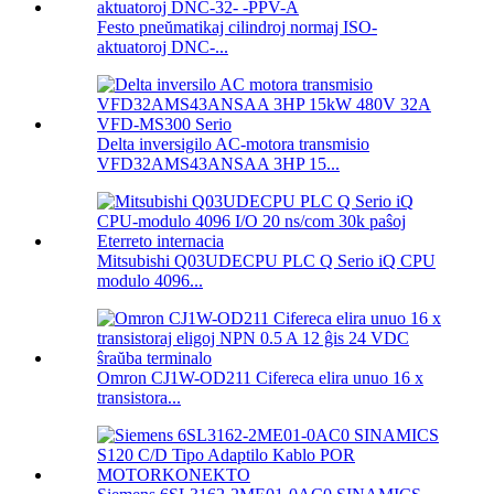
Festo pneŭmatikaj cilindroj normaj ISO-
aktuatoroj DNC-...
Delta inversigilo AC-motora transmisio
VFD32AMS43ANSAA 3HP 15...
Mitsubishi Q03UDECPU PLC Q Serio iQ CPU
modulo 4096...
Omron CJ1W-OD211 Cifereca elira unuo 16 x
transistora...