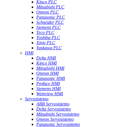
Kinco PLC
Mitsubishi PLC
Omron PLC
Panasonic PLC
Schneider PLC
Siemens PLC
Teco PLC
Toshiba PLC
Xinje PLC
Yaskawa PLC
HMI
Delta HMI
Kinco HMI
Mitsubishi HMI
Omron HMI
Panasonic HMI
Proface HMI
Siemens HMI
Weinview HMI
Servosistemo
ABB Servosistemo
Delta Servosistemo
Mitsubishi Servosistemo
Omron Servosistemo
Panasonic Servosistemo