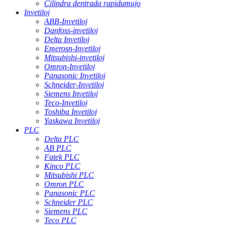
Cilindra dentrada rapidumujo
Invetiloj
ABB-Invetiloj
Danfoss-invetiloj
Delta Invetiloj
Emerosn-Invetiloj
Mitsubishi-invetiloj
Omron-Invetiloj
Panasonic Invetiloj
Schneider-Invetiloj
Siemens Invetiloj
Teco-Invetiloj
Toshiba Invetiloj
Yaskawa Invetiloj
PLC
Delta PLC
AB PLC
Fatek PLC
Kinco PLC
Mitsubishi PLC
Omron PLC
Panasonic PLC
Schneider PLC
Siemens PLC
Teco PLC