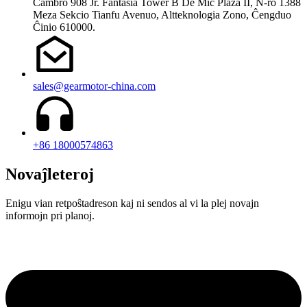
Ĉambro 908 Jr. Fantasia Tower B De Mic Plaza II, N-ro 1388
Meza Sekcio Tianfu Avenuo, Altteknologia Zono, Ĉengduo
Ĉinio 610000.
sales@gearmotor-china.com
+86 18000574863
Novaĵleteroj
Enigu vian retpoŝtadreson kaj ni sendos al vi la plej novajn
informojn pri planoj.