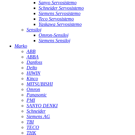
Sanyo Servosistemo
Schneider Servosistemo
Siemens Servosistemo
Teco Servosistemo
Yaskawa Servosistemo
Sensiloj
Omron-Sensiloj
Siemens Sensiloj
Marko
ABB
ABBA
Danfoss
Delto
HIWIN
Kinco
MITSUBISHI
Omron
Panasonic
PMI
SANYO DENKI
Schneider
Siemens AG
TBI
TECO
THK