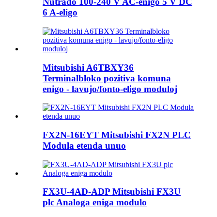
Nutrado 100-240 V AC-enigo 5 V DC
6 A-eligo
Mitsubishi A6TBXY36
Terminalbloko pozitiva komuna
enigo - lavujo/fonto-eligo moduloj
FX2N-16EYT Mitsubishi FX2N PLC
Modula etenda unuo
FX3U-4AD-ADP Mitsubishi FX3U
plc Analoga eniga modulo