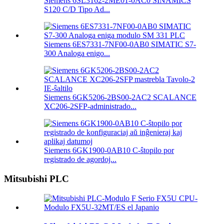
Siemens 6SL3162-2ME01-0AC0 SINAMICS
S120 C/D Tipo Ad...
Siemens 6ES7331-7NF00-0AB0 SIMATIC S7-
300 Analoga enigo...
Siemens 6GK5206-2BS00-2AC2 SCALANCE
XC206-2SFP-administrado...
Siemens 6GK1900-0AB10 C-ŝtopilo por
registrado de agordoj...
Mitsubishi PLC