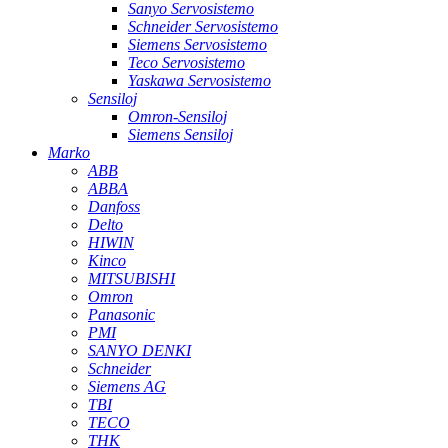
Sanyo Servosistemo
Schneider Servosistemo
Siemens Servosistemo
Teco Servosistemo
Yaskawa Servosistemo
Sensiloj
Omron-Sensiloj
Siemens Sensiloj
Marko
ABB
ABBA
Danfoss
Delto
HIWIN
Kinco
MITSUBISHI
Omron
Panasonic
PMI
SANYO DENKI
Schneider
Siemens AG
TBI
TECO
THK