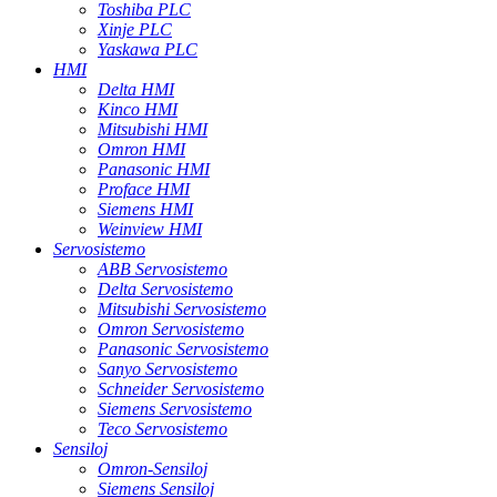
Toshiba PLC
Xinje PLC
Yaskawa PLC
HMI
Delta HMI
Kinco HMI
Mitsubishi HMI
Omron HMI
Panasonic HMI
Proface HMI
Siemens HMI
Weinview HMI
Servosistemo
ABB Servosistemo
Delta Servosistemo
Mitsubishi Servosistemo
Omron Servosistemo
Panasonic Servosistemo
Sanyo Servosistemo
Schneider Servosistemo
Siemens Servosistemo
Teco Servosistemo
Sensiloj
Omron-Sensiloj
Siemens Sensiloj