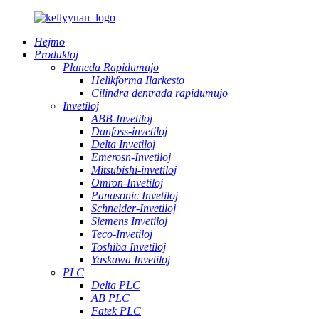
Hejmo
Produktoj
Planeda Rapidumujo
Helikforma Ilarkesto
Cilindra dentrada rapidumujo
Invetiloj
ABB-Invetiloj
Danfoss-invetiloj
Delta Invetiloj
Emerosn-Invetiloj
Mitsubishi-invetiloj
Omron-Invetiloj
Panasonic Invetiloj
Schneider-Invetiloj
Siemens Invetiloj
Teco-Invetiloj
Toshiba Invetiloj
Yaskawa Invetiloj
PLC
Delta PLC
AB PLC
Fatek PLC