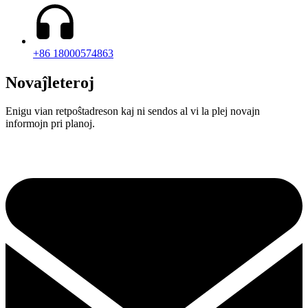
+86 18000574863
Novaĵleteroj
Enigu vian retpoŝtadreson kaj ni sendos al vi la plej novajn
informojn pri planoj.