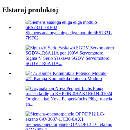
Elstaraj produktoj
Siemens analoga eniga eliga modulo 6ES7331-
7KF02
Sigma-V Serio Yaskawa SGDV Servomotoro
SGDV-1R6A11A...
475 Kampa Komunikila Potenco-Modulo
Originala kaj Nova Pepperl-fuchs Pliiga rotacia
en...
Siemens-operatorpanelo OP7/DP12 LC-ekrano
6AV3607-1...