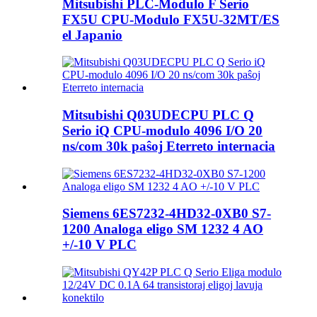
Mitsubishi PLC-Modulo F Serio
FX5U CPU-Modulo FX5U-32MT/ES
el Japanio
Mitsubishi Q03UDECPU PLC Q
Serio iQ CPU-modulo 4096 I/O 20
ns/com 30k paŝoj Eterreto internacia
Siemens 6ES7232-4HD32-0XB0 S7-
1200 Analoga eligo SM 1232 4 AO
+/-10 V PLC