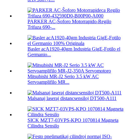
PARKER AC-Ŝoforo Motorrapido-Regilo
Trifaza 690-...
Basler acA1920-40gm Industria GigE-Fotilo el
Germanio...
Mitsubishi MR-J2 Serio 3.5 kW AC
Servoamplifilo MR...
Malsanaj laseraj distancsensiloj DT500-A111
SICK MZT7-03VPS-KPO 1070814 Magneta
Cilindra Sensilo