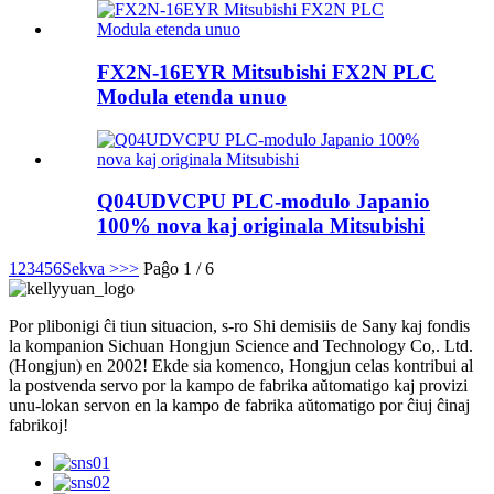
FX2N-16EYR Mitsubishi FX2N PLC
Modula etenda unuo
Q04UDVCPU PLC-modulo Japanio
100% nova kaj originala Mitsubishi
1
2
3
4
5
6
Sekva >
>>
Paĝo 1 / 6
Por plibonigi ĉi tiun situacion, s-ro Shi demisiis de Sany kaj fondis
la kompanion Sichuan Hongjun Science and Technology Co,. Ltd.
(Hongjun) en 2002! Ekde sia komenco, Hongjun celas kontribui al
la postvenda servo por la kampo de fabrika aŭtomatigo kaj provizi
unu-lokan servon en la kampo de fabrika aŭtomatigo por ĉiuj ĉinaj
fabrikoj!