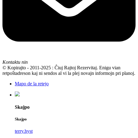
Kontaktu nin
© Kopirajto - 2011-2025 : Ĉiuj Rajtoj Rezervitaj. Enigu vian
retpoŝtadreson kaj ni sendos al vi la plej novajn informojn pri planoj.
Mapo de la retejo
Skajpo
Skajpo
terry.hyst