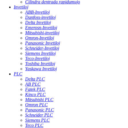
Cilindra dentrada rapidumujo
Invetiloj
ABB-Invetiloj
Danfoss-invetiloj
Delta Invetiloj
Emerosn-Invetiloj
Mitsubishi-invetiloj
Omron-Invetiloj
Panasonic Invetiloj
Schneider-Invetiloj
Siemens Invetiloj
Teco-Invetiloj
Toshiba Invetiloj
Yaskawa Invetiloj
PLC
Delta PLC
AB PLC
Fatek PLC
Kinco PLC
Mitsubishi PLC
Omron PLC
Panasonic PLC
Schneider PLC
Siemens PLC
Teco PLC