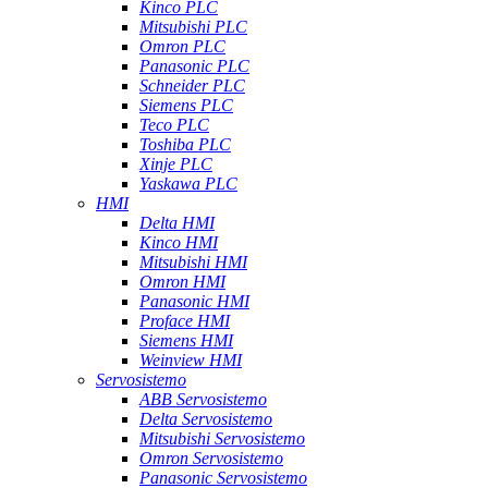
Kinco PLC
Mitsubishi PLC
Omron PLC
Panasonic PLC
Schneider PLC
Siemens PLC
Teco PLC
Toshiba PLC
Xinje PLC
Yaskawa PLC
HMI
Delta HMI
Kinco HMI
Mitsubishi HMI
Omron HMI
Panasonic HMI
Proface HMI
Siemens HMI
Weinview HMI
Servosistemo
ABB Servosistemo
Delta Servosistemo
Mitsubishi Servosistemo
Omron Servosistemo
Panasonic Servosistemo