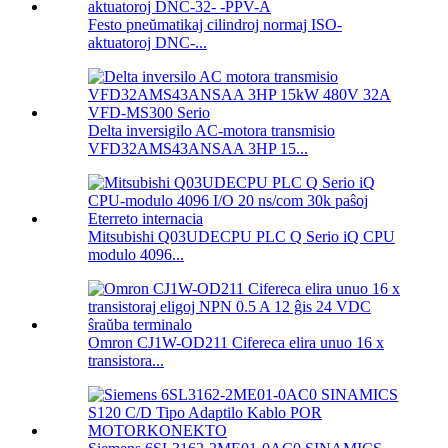
Festo pneŭmatikaj cilindroj normaj ISO-
aktuatoroj DNC-...
Delta inversigilo AC-motora transmisio
VFD32AMS43ANSAA 3HP 15...
Mitsubishi Q03UDECPU PLC Q Serio iQ CPU
modulo 4096...
Omron CJ1W-OD211 Cifereca elira unuo 16 x
transistora...