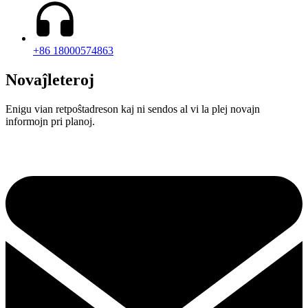
+86 18000574863
Novaĵleteroj
Enigu vian retpoŝtadreson kaj ni sendos al vi la plej novajn
informojn pri planoj.