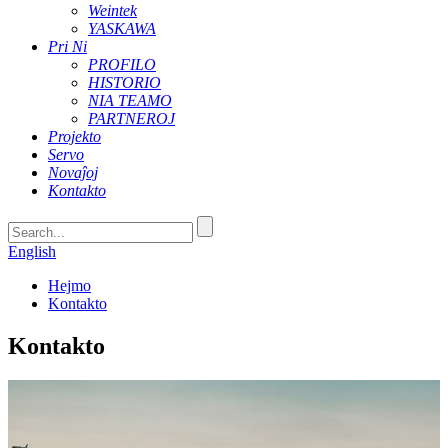
Weintek
YASKAWA
Pri Ni
PROFILO
HISTORIO
NIA TEAMO
PARTNEROJ
Projekto
Servo
Novaĵoj
Kontakto
English
Hejmo
Kontakto
Kontakto