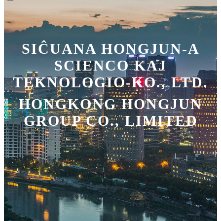
SIĈUANA HONGJUN-A
SCIENCO KAJ
TEKNOLOGIO-KO., LTD.
HONGKONG HONGJUN
GROUP CO., LIMITED