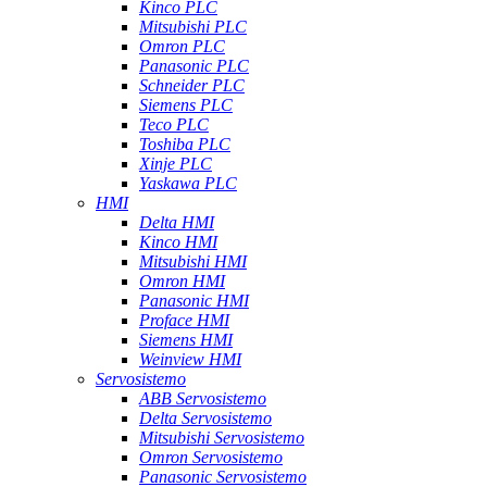
Kinco PLC
Mitsubishi PLC
Omron PLC
Panasonic PLC
Schneider PLC
Siemens PLC
Teco PLC
Toshiba PLC
Xinje PLC
Yaskawa PLC
HMI
Delta HMI
Kinco HMI
Mitsubishi HMI
Omron HMI
Panasonic HMI
Proface HMI
Siemens HMI
Weinview HMI
Servosistemo
ABB Servosistemo
Delta Servosistemo
Mitsubishi Servosistemo
Omron Servosistemo
Panasonic Servosistemo