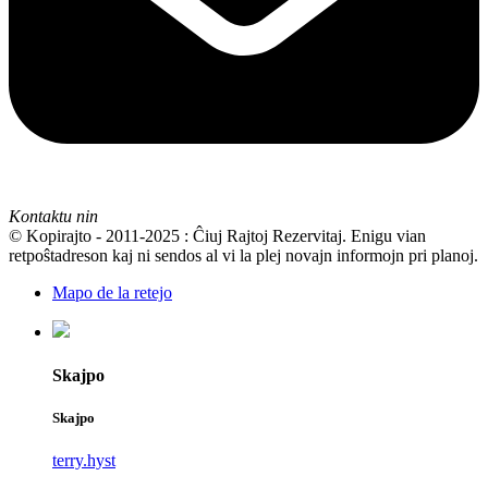
Kontaktu nin
© Kopirajto - 2011-2025 : Ĉiuj Rajtoj Rezervitaj. Enigu vian
retpoŝtadreson kaj ni sendos al vi la plej novajn informojn pri planoj.
Mapo de la retejo
Skajpo
Skajpo
terry.hyst