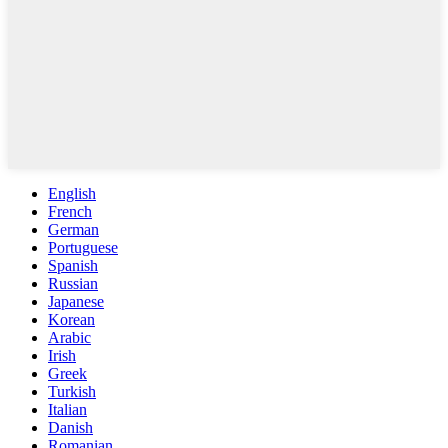
English
French
German
Portuguese
Spanish
Russian
Japanese
Korean
Arabic
Irish
Greek
Turkish
Italian
Danish
Romanian