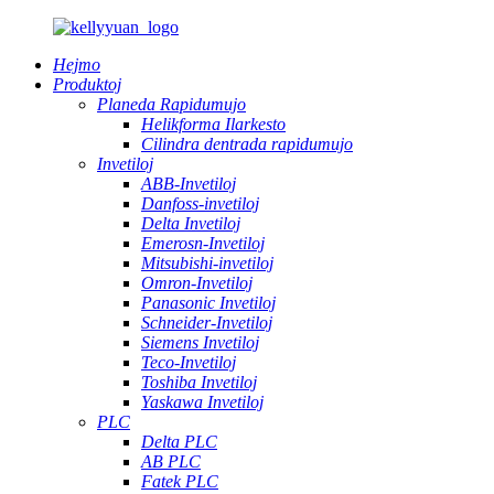
Hejmo
Produktoj
Planeda Rapidumujo
Helikforma Ilarkesto
Cilindra dentrada rapidumujo
Invetiloj
ABB-Invetiloj
Danfoss-invetiloj
Delta Invetiloj
Emerosn-Invetiloj
Mitsubishi-invetiloj
Omron-Invetiloj
Panasonic Invetiloj
Schneider-Invetiloj
Siemens Invetiloj
Teco-Invetiloj
Toshiba Invetiloj
Yaskawa Invetiloj
PLC
Delta PLC
AB PLC
Fatek PLC