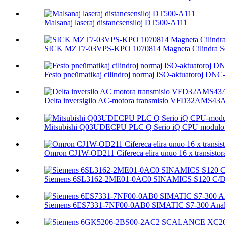
Malsanaj laseraj distancsensiloj DT500-A111
SICK MZT7-03VPS-KPO 1070814 Magneta Cilindra Se
Festo pneŭmatikaj cilindroj normaj ISO-aktuatoroj DNC-.
Delta inversigilo AC-motora transmisio VFD32AMS4
Mitsubishi Q03UDECPU PLC Q Serio iQ CPU modulo 
Omron CJ1W-OD211 Cifereca elira unuo 16 x transistora
Siemens 6SL3162-2ME01-0AC0 SINAMICS S120 C/D T
Siemens 6ES7331-7NF00-0AB0 SIMATIC S7-300 Analo