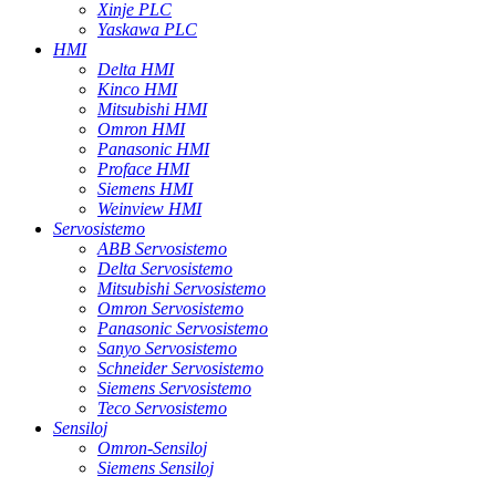
Xinje PLC
Yaskawa PLC
HMI
Delta HMI
Kinco HMI
Mitsubishi HMI
Omron HMI
Panasonic HMI
Proface HMI
Siemens HMI
Weinview HMI
Servosistemo
ABB Servosistemo
Delta Servosistemo
Mitsubishi Servosistemo
Omron Servosistemo
Panasonic Servosistemo
Sanyo Servosistemo
Schneider Servosistemo
Siemens Servosistemo
Teco Servosistemo
Sensiloj
Omron-Sensiloj
Siemens Sensiloj