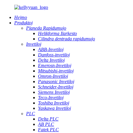
Hejmo
Produktoj
Planeda Rapidumujo
Helikforma Ilarkesto
Cilindra dentrada rapidumujo
Invetiloj
ABB-Invetiloj
Danfoss-invetiloj
Delta Invetiloj
Emerosn-Invetiloj
Mitsubishi-invetiloj
Omron-Invetiloj
Panasonic Invetiloj
Schneider-Invetiloj
Siemens Invetiloj
Teco-Invetiloj
Toshiba Invetiloj
Yaskawa Invetiloj
PLC
Delta PLC
AB PLC
Fatek PLC