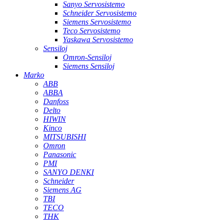
Sanyo Servosistemo
Schneider Servosistemo
Siemens Servosistemo
Teco Servosistemo
Yaskawa Servosistemo
Sensiloj
Omron-Sensiloj
Siemens Sensiloj
Marko
ABB
ABBA
Danfoss
Delto
HIWIN
Kinco
MITSUBISHI
Omron
Panasonic
PMI
SANYO DENKI
Schneider
Siemens AG
TBI
TECO
THK