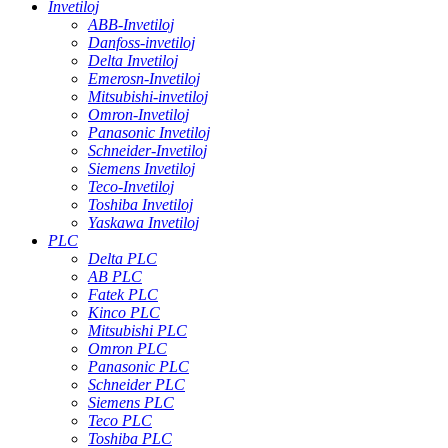
Invetiloj
ABB-Invetiloj
Danfoss-invetiloj
Delta Invetiloj
Emerosn-Invetiloj
Mitsubishi-invetiloj
Omron-Invetiloj
Panasonic Invetiloj
Schneider-Invetiloj
Siemens Invetiloj
Teco-Invetiloj
Toshiba Invetiloj
Yaskawa Invetiloj
PLC
Delta PLC
AB PLC
Fatek PLC
Kinco PLC
Mitsubishi PLC
Omron PLC
Panasonic PLC
Schneider PLC
Siemens PLC
Teco PLC
Toshiba PLC