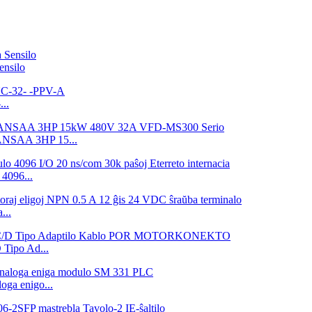
nsilo
..
3ANSAA 3HP 15...
4096...
...
ipo Ad...
ga enigo...