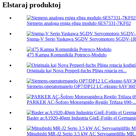
Elstaraj produktoj
Siemens analoga eniga eliga modulo 6ES7331-7KF02
Sigma-V Serio Yaskawa SGDV Servomotoro SGDV-1R
475 Kampa Komunikila Potenco-Modulo
Originala kaj Nova Pepperl-fuchs Pliiga rotacia en...
Siemens-operatorpanelo OP7/DP12 LC-ekrano 6AV3607
PARKER AC-Ŝoforo Motorrapido-Regilo Trifaza 690-..
Basler acA1920-40gm Industria GigE-Fotilo el Germanio
Mitsubishi MR-J2 Serio 3.5 kW AC Servoamplifilo MR..