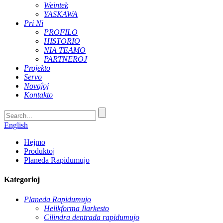
Weintek
YASKAWA
Pri Ni
PROFILO
HISTORIO
NIA TEAMO
PARTNEROJ
Projekto
Servo
Novaĵoj
Kontakto
English
Hejmo
Produktoj
Planeda Rapidumujo
Kategorioj
Planeda Rapidumujo
Helikforma Ilarkesto
Cilindra dentrada rapidumujo