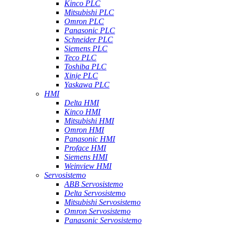
Kinco PLC
Mitsubishi PLC
Omron PLC
Panasonic PLC
Schneider PLC
Siemens PLC
Teco PLC
Toshiba PLC
Xinje PLC
Yaskawa PLC
HMI
Delta HMI
Kinco HMI
Mitsubishi HMI
Omron HMI
Panasonic HMI
Proface HMI
Siemens HMI
Weinview HMI
Servosistemo
ABB Servosistemo
Delta Servosistemo
Mitsubishi Servosistemo
Omron Servosistemo
Panasonic Servosistemo