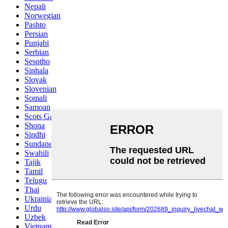
Nepali
Norwegian
Pashto
Persian
Punjabi
Serbian
Sesotho
Sinhala
Slovak
Slovenian
Somali
Samoan
Scots Gaelic
Shona
Sindhi
Sundanese
Swahili
Tajik
Tamil
Telugu
Thai
Ukrainian
Urdu
Uzbek
Vietnamese