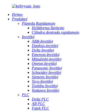
Hejmo
Produktoj
Planeda Rapidumujo
Helikforma Ilarkesto
Cilindra dentrada rapidumujo
Invetiloj
ABB-Invetiloj
Danfoss-invetiloj
Delta Invetiloj
Emerosn-Invetiloj
Mitsubishi-invetiloj
Omron-Invetiloj
Panasonic Invetiloj
Schneider-Invetiloj
Siemens Invetiloj
Teco-Invetiloj
Toshiba Invetiloj
Yaskawa Invetiloj
PLC
Delta PLC
AB PLC
Fatek PLC