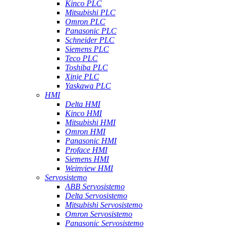
Kinco PLC
Mitsubishi PLC
Omron PLC
Panasonic PLC
Schneider PLC
Siemens PLC
Teco PLC
Toshiba PLC
Xinje PLC
Yaskawa PLC
HMI
Delta HMI
Kinco HMI
Mitsubishi HMI
Omron HMI
Panasonic HMI
Proface HMI
Siemens HMI
Weinview HMI
Servosistemo
ABB Servosistemo
Delta Servosistemo
Mitsubishi Servosistemo
Omron Servosistemo
Panasonic Servosistemo