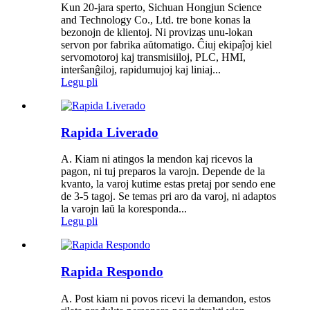
Kun 20-jara sperto, Sichuan Hongjun Science
and Technology Co., Ltd. tre bone konas la
bezonojn de klientoj. Ni provizas unu-lokan
servon por fabrika aŭtomatigo. Ĉiuj ekipaĵoj kiel
servomotoroj kaj transmisiiloj, PLC, HMI,
interŝanĝiloj, rapidumujoj kaj liniaj...
Legu pli
Rapida Liverado
A. Kiam ni atingos la mendon kaj ricevos la
pagon, ni tuj preparos la varojn. Depende de la
kvanto, la varoj kutime estas pretaj por sendo ene
de 3-5 tagoj. Se temas pri aro da varoj, ni adaptos
la varojn laŭ la koresponda...
Legu pli
Rapida Respondo
A. Post kiam ni povos ricevi la demandon, estos