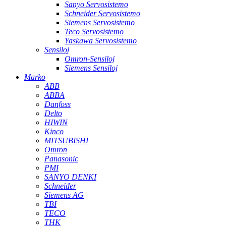
Sanyo Servosistemo
Schneider Servosistemo
Siemens Servosistemo
Teco Servosistemo
Yaskawa Servosistemo
Sensiloj
Omron-Sensiloj
Siemens Sensiloj
Marko
ABB
ABBA
Danfoss
Delto
HIWIN
Kinco
MITSUBISHI
Omron
Panasonic
PMI
SANYO DENKI
Schneider
Siemens AG
TBI
TECO
THK