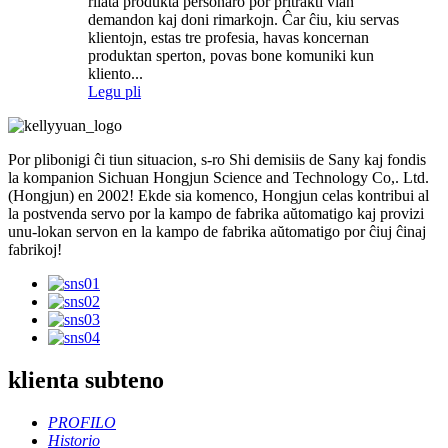
rilata produkta personaro por pritrakti vian
demandon kaj doni rimarkojn. Ĉar ĉiu, kiu servas
klientojn, estas tre profesia, havas koncernan
produktan sperton, povas bone komuniki kun
kliento...
Legu pli
Por plibonigi ĉi tiun situacion, s-ro Shi demisiis de Sany kaj fondis
la kompanion Sichuan Hongjun Science and Technology Co,. Ltd.
(Hongjun) en 2002! Ekde sia komenco, Hongjun celas kontribui al
la postvenda servo por la kampo de fabrika aŭtomatigo kaj provizi
unu-lokan servon en la kampo de fabrika aŭtomatigo por ĉiuj ĉinaj
fabrikoj!
klienta subteno
PROFILO
Historio