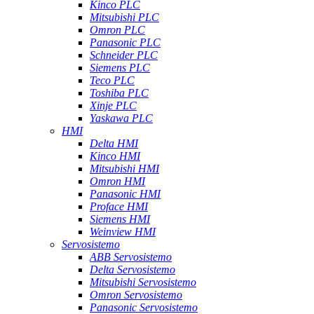
Kinco PLC
Mitsubishi PLC
Omron PLC
Panasonic PLC
Schneider PLC
Siemens PLC
Teco PLC
Toshiba PLC
Xinje PLC
Yaskawa PLC
HMI
Delta HMI
Kinco HMI
Mitsubishi HMI
Omron HMI
Panasonic HMI
Proface HMI
Siemens HMI
Weinview HMI
Servosistemo
ABB Servosistemo
Delta Servosistemo
Mitsubishi Servosistemo
Omron Servosistemo
Panasonic Servosistemo