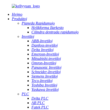
Hejmo
Produktoj
Planeda Rapidumujo
Helikforma Ilarkesto
Cilindra dentrada rapidumujo
Invetiloj
ABB-Invetiloj
Danfoss-invetiloj
Delta Invetiloj
Emerosn-Invetiloj
Mitsubishi-invetiloj
Omron-Invetiloj
Panasonic Invetiloj
Schneider-Invetiloj
Siemens Invetiloj
Teco-Invetiloj
Toshiba Invetiloj
Yaskawa Invetiloj
PLC
Delta PLC
AB PLC
Fatek PLC