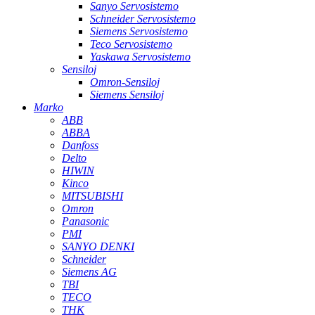
Sanyo Servosistemo
Schneider Servosistemo
Siemens Servosistemo
Teco Servosistemo
Yaskawa Servosistemo
Sensiloj
Omron-Sensiloj
Siemens Sensiloj
Marko
ABB
ABBA
Danfoss
Delto
HIWIN
Kinco
MITSUBISHI
Omron
Panasonic
PMI
SANYO DENKI
Schneider
Siemens AG
TBI
TECO
THK