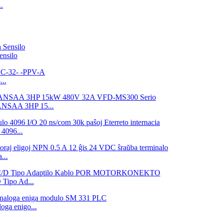
.
nsilo
..
3ANSAA 3HP 15...
4096...
...
ipo Ad...
ga enigo...