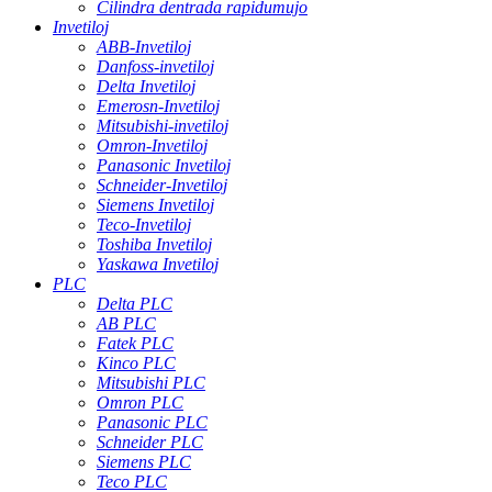
Cilindra dentrada rapidumujo
Invetiloj
ABB-Invetiloj
Danfoss-invetiloj
Delta Invetiloj
Emerosn-Invetiloj
Mitsubishi-invetiloj
Omron-Invetiloj
Panasonic Invetiloj
Schneider-Invetiloj
Siemens Invetiloj
Teco-Invetiloj
Toshiba Invetiloj
Yaskawa Invetiloj
PLC
Delta PLC
AB PLC
Fatek PLC
Kinco PLC
Mitsubishi PLC
Omron PLC
Panasonic PLC
Schneider PLC
Siemens PLC
Teco PLC