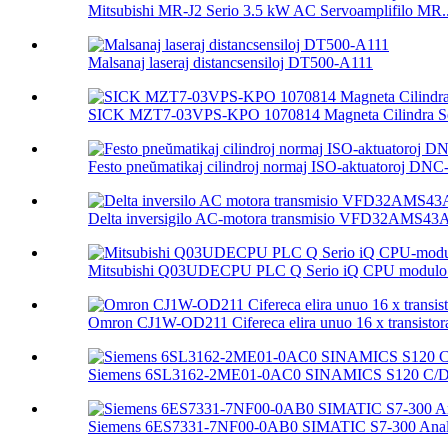
Mitsubishi MR-J2 Serio 3.5 kW AC Servoamplifilo MR..
Malsanaj laseraj distancsensiloj DT500-A111
SICK MZT7-03VPS-KPO 1070814 Magneta Cilindra Se
Festo pneŭmatikaj cilindroj normaj ISO-aktuatoroj DNC-.
Delta inversigilo AC-motora transmisio VFD32AMS4
Mitsubishi Q03UDECPU PLC Q Serio iQ CPU modulo 
Omron CJ1W-OD211 Cifereca elira unuo 16 x transistora
Siemens 6SL3162-2ME01-0AC0 SINAMICS S120 C/D T
Siemens 6ES7331-7NF00-0AB0 SIMATIC S7-300 Analo