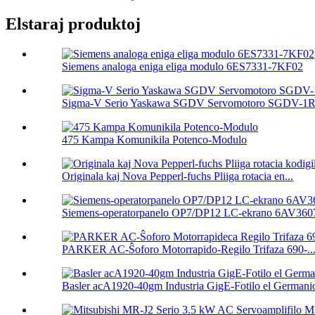
Elstaraj produktoj
Siemens analoga eniga eliga modulo 6ES7331-7KF02
Sigma-V Serio Yaskawa SGDV Servomotoro SGDV-1R
475 Kampa Komunikila Potenco-Modulo
Originala kaj Nova Pepperl-fuchs Pliiga rotacia en...
Siemens-operatorpanelo OP7/DP12 LC-ekrano 6AV3607
PARKER AC-Ŝoforo Motorrapido-Regilo Trifaza 690-..
Basler acA1920-40gm Industria GigE-Fotilo el Germanio