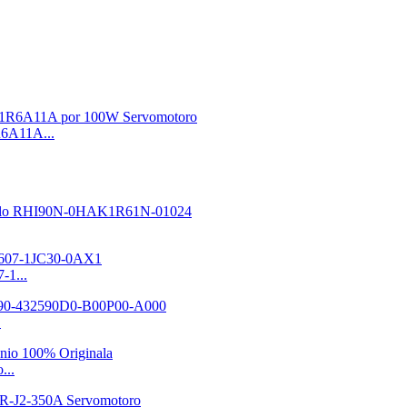
6A11A...
-1...
.
...