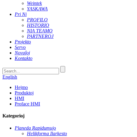
Weintek
YASKAWA
Pri Ni
PROFILO
HISTORIO
NIA TEAMO
PARTNEROJ
Projekto
Servo
Novaĵoj
Kontakto
English
Hejmo
Produktoj
HMI
Proface HMI
Kategorioj
Planeda Rapidumujo
Helikforma Ilarkesto