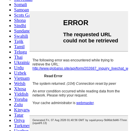
Somali
Samoan
Scots Gaelic
Shona
Sindhi
Sundanese
Swahili
Tajik
Tamil
Telugu
Thai
Ukrainian
Urdu
Uzbek
Vietnamese
Welsh
Xhosa
Yiddish
Yoruba
Zulu
Kinyarwanda
Tatar
Oriya
Turkmen
Uyghur