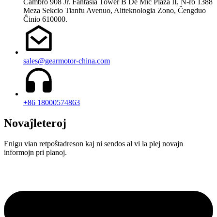
Ĉambro 908 Jr. Fantasia Tower B De Mic Plaza II, N-ro 1388
Meza Sekcio Tianfu Avenuo, Altteknologia Zono, Ĉengduo
Ĉinio 610000.
sales@gearmotor-china.com
+86 18000574863
Novaĵleteroj
Enigu vian retpoŝtadreson kaj ni sendos al vi la plej novajn
informojn pri planoj.