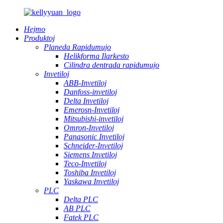
Hejmo
Produktoj
Planeda Rapidumujo
Helikforma Ilarkesto
Cilindra dentrada rapidumujo
Invetiloj
ABB-Invetiloj
Danfoss-invetiloj
Delta Invetiloj
Emerosn-Invetiloj
Mitsubishi-invetiloj
Omron-Invetiloj
Panasonic Invetiloj
Schneider-Invetiloj
Siemens Invetiloj
Teco-Invetiloj
Toshiba Invetiloj
Yaskawa Invetiloj
PLC
Delta PLC
AB PLC
Fatek PLC