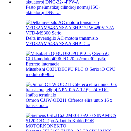
Festo pneŭmatikaj cilindroj normaj ISO-
aktuatoroj DNC-...
Delta inversigilo AC-motora transmisio
VFD32AMS43ANSAA 3HP 15...
Mitsubishi Q03UDECPU PLC Q Serio iQ CPU
modulo 4096...
Omron CJ1W-OD211 Cifereca elira unuo 16 x
transistora...