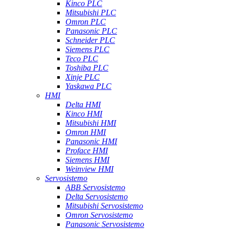
Kinco PLC
Mitsubishi PLC
Omron PLC
Panasonic PLC
Schneider PLC
Siemens PLC
Teco PLC
Toshiba PLC
Xinje PLC
Yaskawa PLC
HMI
Delta HMI
Kinco HMI
Mitsubishi HMI
Omron HMI
Panasonic HMI
Proface HMI
Siemens HMI
Weinview HMI
Servosistemo
ABB Servosistemo
Delta Servosistemo
Mitsubishi Servosistemo
Omron Servosistemo
Panasonic Servosistemo