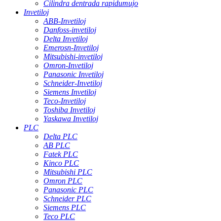
Cilindra dentrada rapidumujo
Invetiloj
ABB-Invetiloj
Danfoss-invetiloj
Delta Invetiloj
Emerosn-Invetiloj
Mitsubishi-invetiloj
Omron-Invetiloj
Panasonic Invetiloj
Schneider-Invetiloj
Siemens Invetiloj
Teco-Invetiloj
Toshiba Invetiloj
Yaskawa Invetiloj
PLC
Delta PLC
AB PLC
Fatek PLC
Kinco PLC
Mitsubishi PLC
Omron PLC
Panasonic PLC
Schneider PLC
Siemens PLC
Teco PLC