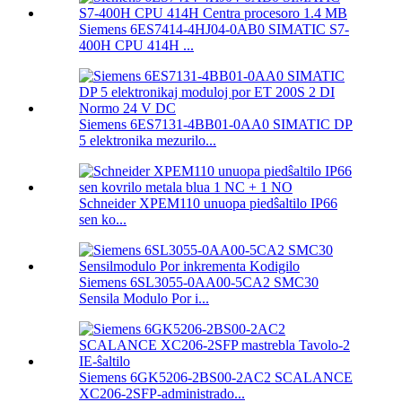
Siemens 6ES7414-4HJ04-0AB0 SIMATIC S7-
400H CPU 414H ...
Siemens 6ES7131-4BB01-0AA0 SIMATIC DP
5 elektronika mezurilo...
Schneider XPEM110 unuopa piedŝaltilo IP66
sen ko...
Siemens 6SL3055-0AA00-5CA2 SMC30
Sensila Modulo Por i...
Siemens 6GK5206-2BS00-2AC2 SCALANCE
XC206-2SFP-administrado...