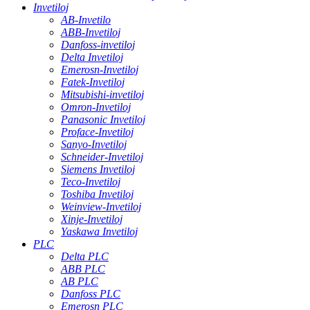
Invetiloj
AB-Invetilo
ABB-Invetiloj
Danfoss-invetiloj
Delta Invetiloj
Emerosn-Invetiloj
Fatek-Invetiloj
Mitsubishi-invetiloj
Omron-Invetiloj
Panasonic Invetiloj
Proface-Invetiloj
Sanyo-Invetiloj
Schneider-Invetiloj
Siemens Invetiloj
Teco-Invetiloj
Toshiba Invetiloj
Weinview-Invetiloj
Xinje-Invetiloj
Yaskawa Invetiloj
PLC
Delta PLC
ABB PLC
AB PLC
Danfoss PLC
Emerosn PLC