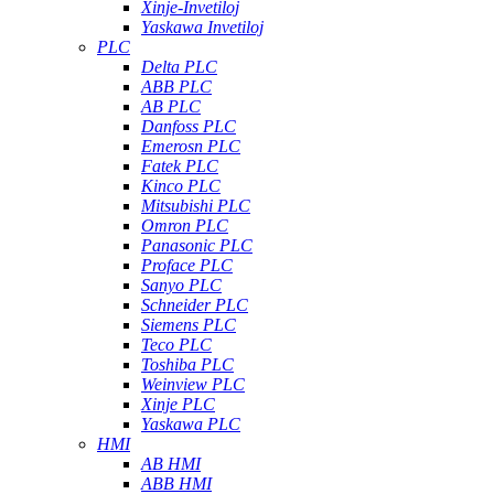
Xinje-Invetiloj
Yaskawa Invetiloj
PLC
Delta PLC
ABB PLC
AB PLC
Danfoss PLC
Emerosn PLC
Fatek PLC
Kinco PLC
Mitsubishi PLC
Omron PLC
Panasonic PLC
Proface PLC
Sanyo PLC
Schneider PLC
Siemens PLC
Teco PLC
Toshiba PLC
Weinview PLC
Xinje PLC
Yaskawa PLC
HMI
AB HMI
ABB HMI