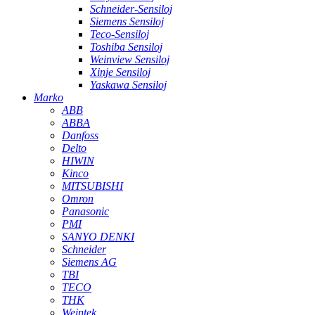
Schneider-Sensiloj
Siemens Sensiloj
Teco-Sensiloj
Toshiba Sensiloj
Weinview Sensiloj
Xinje Sensiloj
Yaskawa Sensiloj
Marko
ABB
ABBA
Danfoss
Delto
HIWIN
Kinco
MITSUBISHI
Omron
Panasonic
PMI
SANYO DENKI
Schneider
Siemens AG
TBI
TECO
THK
Weintek