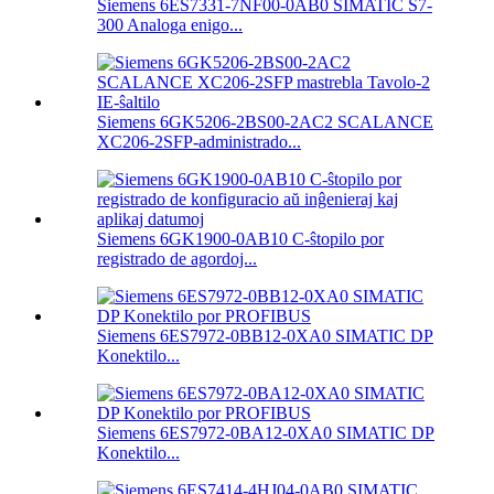
Siemens 6ES7331-7NF00-0AB0 SIMATIC S7-
300 Analoga enigo...
Siemens 6GK5206-2BS00-2AC2 SCALANCE
XC206-2SFP-administrado...
Siemens 6GK1900-0AB10 C-ŝtopilo por
registrado de agordoj...
Siemens 6ES7972-0BB12-0XA0 SIMATIC DP
Konektilo...
Siemens 6ES7972-0BA12-0XA0 SIMATIC DP
Konektilo...