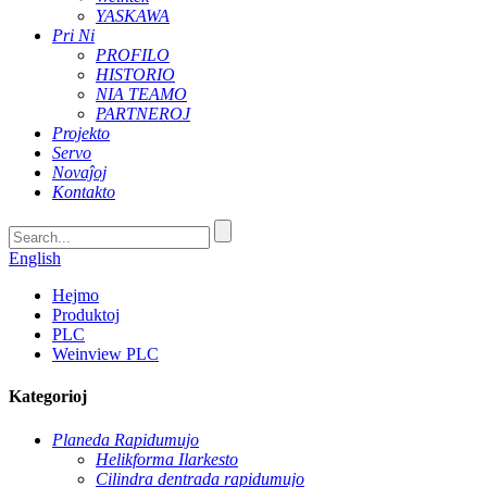
YASKAWA
Pri Ni
PROFILO
HISTORIO
NIA TEAMO
PARTNEROJ
Projekto
Servo
Novaĵoj
Kontakto
English
Hejmo
Produktoj
PLC
Weinview PLC
Kategorioj
Planeda Rapidumujo
Helikforma Ilarkesto
Cilindra dentrada rapidumujo