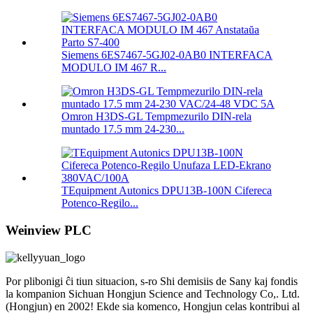
Siemens 6ES7467-5GJ02-0AB0 INTERFACA
MODULO IM 467 R...
Omron H3DS-GL Tempmezurilo DIN-rela
muntado 17.5 mm 24-230...
TEquipment Autonics DPU13B-100N Cifereca
Potenco-Regilo...
Weinview PLC
Por plibonigi ĉi tiun situacion, s-ro Shi demisiis de Sany kaj fondis
la kompanion Sichuan Hongjun Science and Technology Co,. Ltd.
(Hongjun) en 2002! Ekde sia komenco, Hongjun celas kontribui al