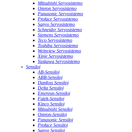
Mitsubishi Servosistemo
Omron Servosistemo
Panasonic Servosistemo
Proface Servosistemo
Sanyo Servosistemo
Schneider Servosistemo
Siemens Servosistemo
Teco Servosistemo
Toshiba Servosistemo
Weinview Servosistemo
Xinje Servosistemo
Yaskawa Servosistemo
Sensiloj
AB-Sensiloj
ABB-Sensiloj
Danfoss Sensiloj
Delta Sensiloj
Emerosn-Sensiloj
Fatek-Sensiloj
Kinco Sensiloj
Mitsubishi Sensiloj
Omron-Sensiloj
Panasonic Sensiloj
Proface Sensiloj
Sanyo Sensiloj