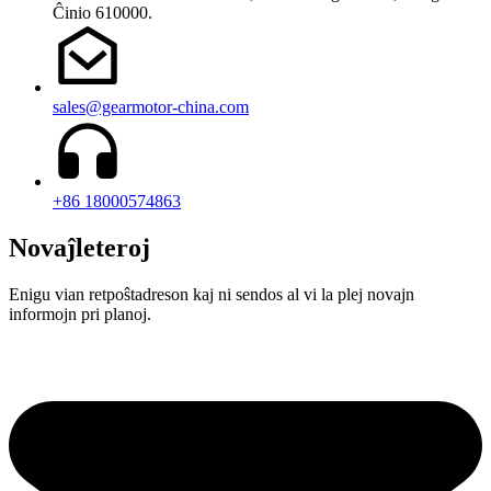
Ĉinio 610000.
sales@gearmotor-china.com
+86 18000574863
Novaĵleteroj
Enigu vian retpoŝtadreson kaj ni sendos al vi la plej novajn
informojn pri planoj.