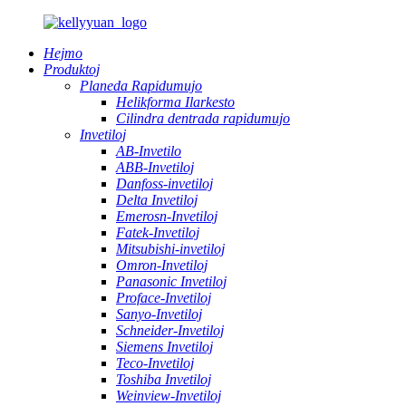
Hejmo
Produktoj
Planeda Rapidumujo
Helikforma Ilarkesto
Cilindra dentrada rapidumujo
Invetiloj
AB-Invetilo
ABB-Invetiloj
Danfoss-invetiloj
Delta Invetiloj
Emerosn-Invetiloj
Fatek-Invetiloj
Mitsubishi-invetiloj
Omron-Invetiloj
Panasonic Invetiloj
Proface-Invetiloj
Sanyo-Invetiloj
Schneider-Invetiloj
Siemens Invetiloj
Teco-Invetiloj
Toshiba Invetiloj
Weinview-Invetiloj