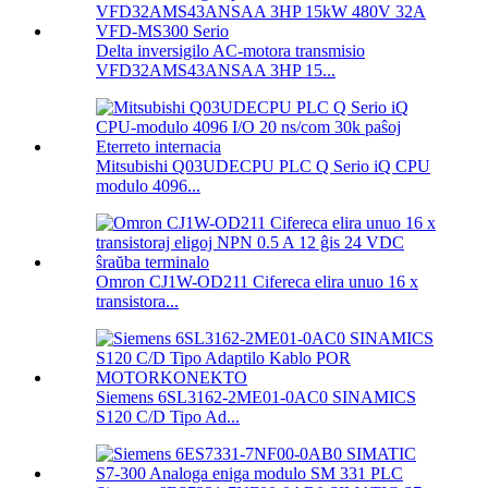
Delta inversigilo AC-motora transmisio
VFD32AMS43ANSAA 3HP 15...
Mitsubishi Q03UDECPU PLC Q Serio iQ CPU
modulo 4096...
Omron CJ1W-OD211 Cifereca elira unuo 16 x
transistora...
Siemens 6SL3162-2ME01-0AC0 SINAMICS
S120 C/D Tipo Ad...