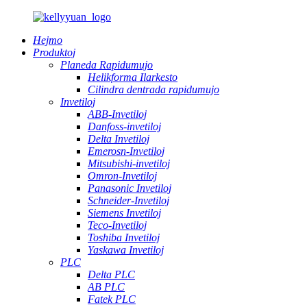
Hejmo
Produktoj
Planeda Rapidumujo
Helikforma Ilarkesto
Cilindra dentrada rapidumujo
Invetiloj
ABB-Invetiloj
Danfoss-invetiloj
Delta Invetiloj
Emerosn-Invetiloj
Mitsubishi-invetiloj
Omron-Invetiloj
Panasonic Invetiloj
Schneider-Invetiloj
Siemens Invetiloj
Teco-Invetiloj
Toshiba Invetiloj
Yaskawa Invetiloj
PLC
Delta PLC
AB PLC
Fatek PLC