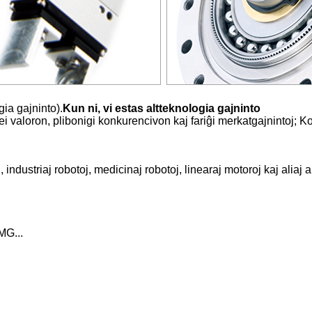
ia gajninto).
Kun ni, vi estas altteknologia gajninto
rei valoron, plibonigi konkurencivon kaj fariĝi merkatgajnintoj;
j, industriaj robotoj, medicinaj robotoj, linearaj motoroj kaj aliaj 
MG...