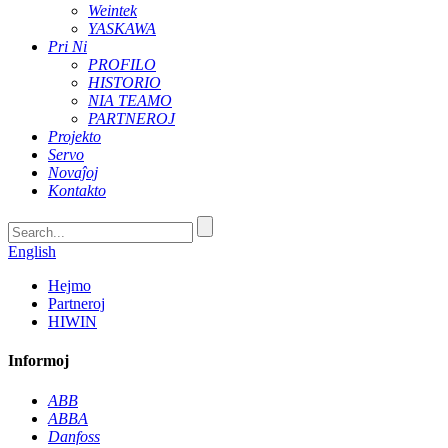
Weintek
YASKAWA
Pri Ni
PROFILO
HISTORIO
NIA TEAMO
PARTNEROJ
Projekto
Servo
Novaĵoj
Kontakto
English
Hejmo
Partneroj
HIWIN
Informoj
ABB
ABBA
Danfoss