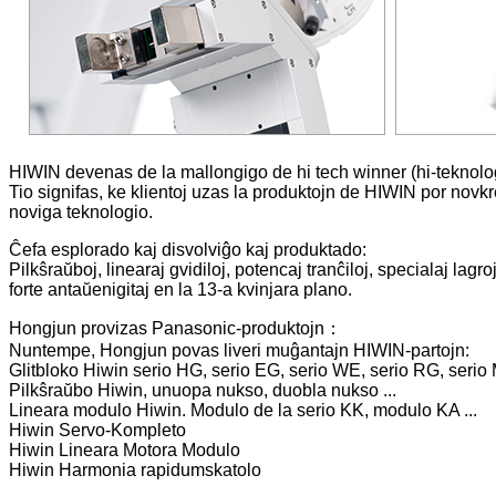
HIWIN devenas de la mallongigo de hi tech winner (hi-teknolog
Tio signifas, ke klientoj uzas la produktojn de HIWIN por novk
noviga teknologio.
Ĉefa esplorado kaj disvolviĝo kaj produktado:
Pilkŝraŭboj, linearaj gvidiloj, potencaj tranĉiloj, specialaj lagro
forte antaŭenigitaj en la 13-a kvinjara plano.
Hongjun provizas Panasonic-produktojn
：
Nuntempe, Hongjun povas liveri muĝantajn HIWIN-partojn:
Glitbloko Hiwin serio HG, serio EG, serio WE, serio RG, serio 
Pilkŝraŭbo Hiwin, unuopa nukso, duobla nukso ...
Lineara modulo Hiwin. Modulo de la serio KK, modulo KA ...
Hiwin Servo-Kompleto
Hiwin Lineara Motora Modulo
Hiwin Harmonia rapidumskatolo