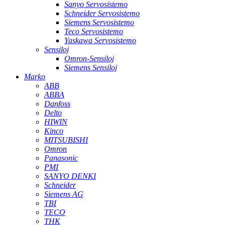
Sanyo Servosistemo
Schneider Servosistemo
Siemens Servosistemo
Teco Servosistemo
Yaskawa Servosistemo
Sensiloj
Omron-Sensiloj
Siemens Sensiloj
Marko
ABB
ABBA
Danfoss
Delto
HIWIN
Kinco
MITSUBISHI
Omron
Panasonic
PMI
SANYO DENKI
Schneider
Siemens AG
TBI
TECO
THK