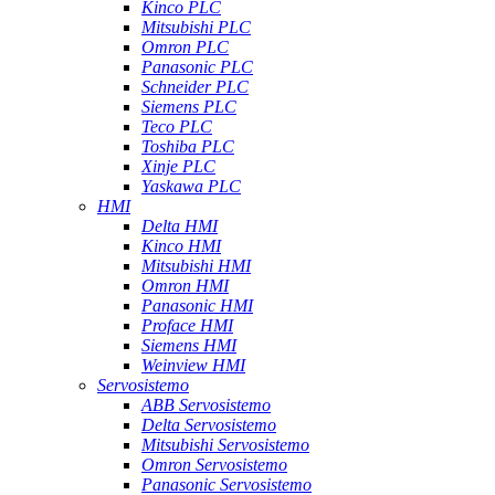
Kinco PLC
Mitsubishi PLC
Omron PLC
Panasonic PLC
Schneider PLC
Siemens PLC
Teco PLC
Toshiba PLC
Xinje PLC
Yaskawa PLC
HMI
Delta HMI
Kinco HMI
Mitsubishi HMI
Omron HMI
Panasonic HMI
Proface HMI
Siemens HMI
Weinview HMI
Servosistemo
ABB Servosistemo
Delta Servosistemo
Mitsubishi Servosistemo
Omron Servosistemo
Panasonic Servosistemo