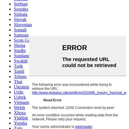
Serbian
Sesotho
Sinhala
Slovak
Slovenian
Somali
Samoan
Scots Gaelic
Shona
Sindhi
Sundanese
Swahili
Tajik
Tamil
Telugu
Thai
Ukrainian
Urdu
Uzbek
Vietnamese
Welsh
Xhosa
Yiddish
Yoruba
Zulu