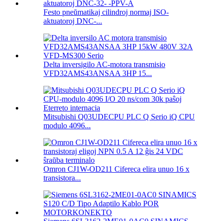
Festo pneŭmatikaj cilindroj normaj ISO-
aktuatoroj DNC-...
Delta inversigilo AC-motora transmisio
VFD32AMS43ANSAA 3HP 15...
Mitsubishi Q03UDECPU PLC Q Serio iQ CPU
modulo 4096...
Omron CJ1W-OD211 Cifereca elira unuo 16 x
transistora...