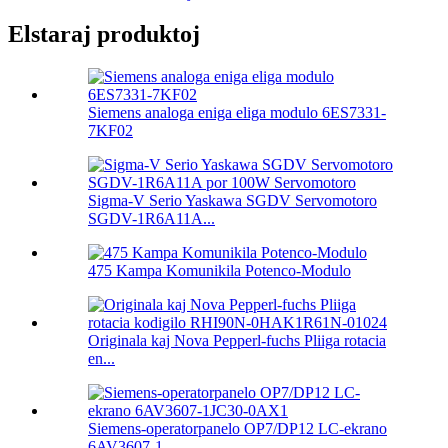
Elstaraj produktoj
Siemens analoga eniga eliga modulo 6ES7331-
7KF02
Sigma-V Serio Yaskawa SGDV Servomotoro
SGDV-1R6A11A...
475 Kampa Komunikila Potenco-Modulo
Originala kaj Nova Pepperl-fuchs Pliiga rotacia
en...
Siemens-operatorpanelo OP7/DP12 LC-ekrano
6AV3607-1...