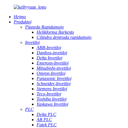
Hejmo
Produktoj
Planeda Rapidumujo
Helikforma Ilarkesto
Cilindra dentrada rapidumujo
Invetiloj
ABB-Invetiloj
Danfoss-invetiloj
Delta Invetiloj
Emerosn-Invetiloj
Mitsubishi-invetiloj
Omron-Invetiloj
Panasonic Invetiloj
Schneider-Invetiloj
Siemens Invetiloj
Teco-Invetiloj
Toshiba Invetiloj
Yaskawa Invetiloj
PLC
Delta PLC
AB PLC
Fatek PLC