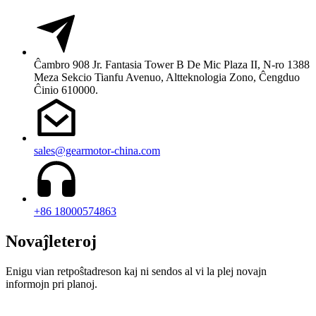
Ĉambro 908 Jr. Fantasia Tower B De Mic Plaza II, N-ro 1388
Meza Sekcio Tianfu Avenuo, Altteknologia Zono, Ĉengduo
Ĉinio 610000.
sales@gearmotor-china.com
+86 18000574863
Novaĵleteroj
Enigu vian retpoŝtadreson kaj ni sendos al vi la plej novajn
informojn pri planoj.