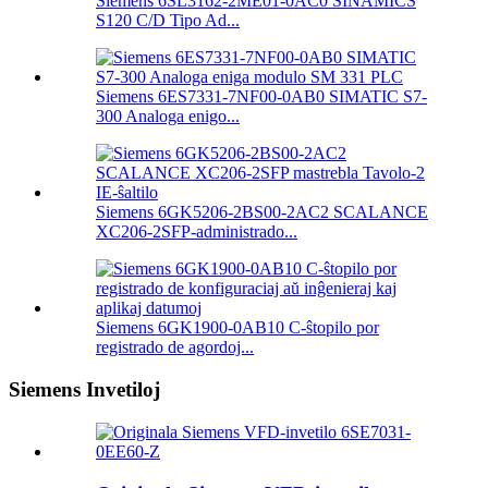
Siemens 6SL3162-2ME01-0AC0 SINAMICS
S120 C/D Tipo Ad...
Siemens 6ES7331-7NF00-0AB0 SIMATIC S7-
300 Analoga enigo...
Siemens 6GK5206-2BS00-2AC2 SCALANCE
XC206-2SFP-administrado...
Siemens 6GK1900-0AB10 C-ŝtopilo por
registrado de agordoj...
Siemens Invetiloj