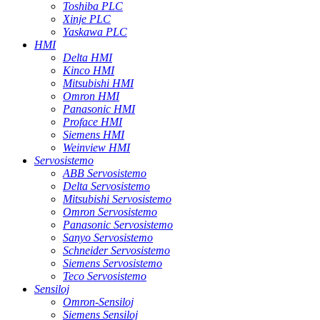
Toshiba PLC
Xinje PLC
Yaskawa PLC
HMI
Delta HMI
Kinco HMI
Mitsubishi HMI
Omron HMI
Panasonic HMI
Proface HMI
Siemens HMI
Weinview HMI
Servosistemo
ABB Servosistemo
Delta Servosistemo
Mitsubishi Servosistemo
Omron Servosistemo
Panasonic Servosistemo
Sanyo Servosistemo
Schneider Servosistemo
Siemens Servosistemo
Teco Servosistemo
Sensiloj
Omron-Sensiloj
Siemens Sensiloj