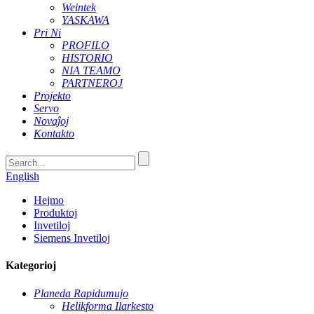
Weintek
YASKAWA
Pri Ni
PROFILO
HISTORIO
NIA TEAMO
PARTNEROJ
Projekto
Servo
Novaĵoj
Kontakto
English
Hejmo
Produktoj
Invetiloj
Siemens Invetiloj
Kategorioj
Planeda Rapidumujo
Helikforma Ilarkesto