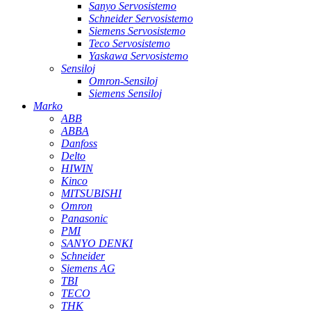
Sanyo Servosistemo
Schneider Servosistemo
Siemens Servosistemo
Teco Servosistemo
Yaskawa Servosistemo
Sensiloj
Omron-Sensiloj
Siemens Sensiloj
Marko
ABB
ABBA
Danfoss
Delto
HIWIN
Kinco
MITSUBISHI
Omron
Panasonic
PMI
SANYO DENKI
Schneider
Siemens AG
TBI
TECO
THK