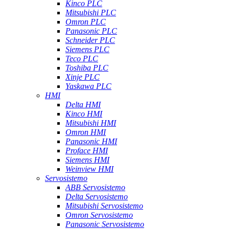
Kinco PLC
Mitsubishi PLC
Omron PLC
Panasonic PLC
Schneider PLC
Siemens PLC
Teco PLC
Toshiba PLC
Xinje PLC
Yaskawa PLC
HMI
Delta HMI
Kinco HMI
Mitsubishi HMI
Omron HMI
Panasonic HMI
Proface HMI
Siemens HMI
Weinview HMI
Servosistemo
ABB Servosistemo
Delta Servosistemo
Mitsubishi Servosistemo
Omron Servosistemo
Panasonic Servosistemo