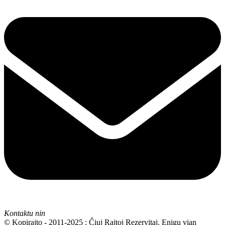
Kontaktu nin
© Kopirajto - 2011-2025 : Ĉiuj Rajtoj Rezervitaj. Enigu vian