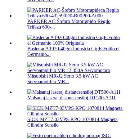
PARKER AC-Ŝoforo Motorrapido-Regilo
Trifaza 690-...
Basler acA1920-40gm Industria GigE-Fotilo el
Germanio...
Mitsubishi MR-J2 Serio 3.5 kW AC
Servoamplifilo MR...
Malsanaj laseraj distancsensiloj DT500-A111
SICK MZT7-03VPS-KPO 1070814 Magneta
Cilindra Sensilo