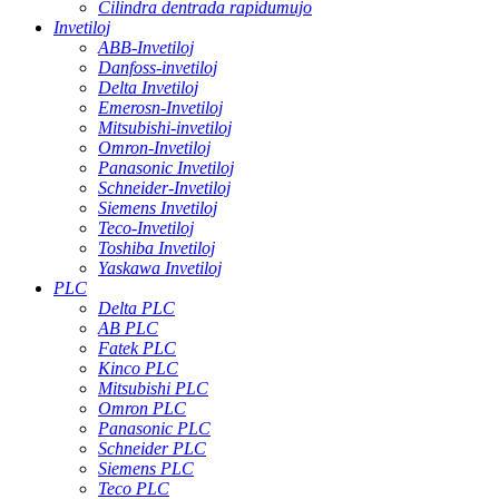
Cilindra dentrada rapidumujo
Invetiloj
ABB-Invetiloj
Danfoss-invetiloj
Delta Invetiloj
Emerosn-Invetiloj
Mitsubishi-invetiloj
Omron-Invetiloj
Panasonic Invetiloj
Schneider-Invetiloj
Siemens Invetiloj
Teco-Invetiloj
Toshiba Invetiloj
Yaskawa Invetiloj
PLC
Delta PLC
AB PLC
Fatek PLC
Kinco PLC
Mitsubishi PLC
Omron PLC
Panasonic PLC
Schneider PLC
Siemens PLC
Teco PLC