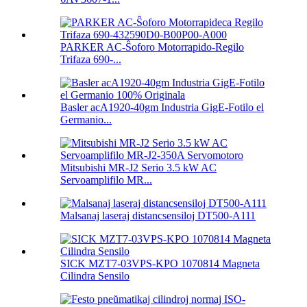
PARKER AC-Ŝoforo Motorrapido-Regilo
Trifaza 690-...
Basler acA1920-40gm Industria GigE-Fotilo el
Germanio...
Mitsubishi MR-J2 Serio 3.5 kW AC
Servoamplifilo MR...
Malsanaj laseraj distancsensiloj DT500-A111
SICK MZT7-03VPS-KPO 1070814 Magneta
Cilindra Sensilo