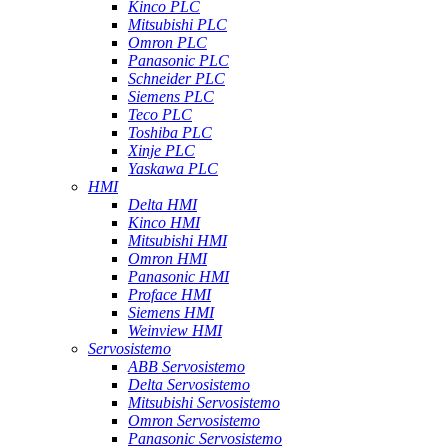
Kinco PLC
Mitsubishi PLC
Omron PLC
Panasonic PLC
Schneider PLC
Siemens PLC
Teco PLC
Toshiba PLC
Xinje PLC
Yaskawa PLC
HMI
Delta HMI
Kinco HMI
Mitsubishi HMI
Omron HMI
Panasonic HMI
Proface HMI
Siemens HMI
Weinview HMI
Servosistemo
ABB Servosistemo
Delta Servosistemo
Mitsubishi Servosistemo
Omron Servosistemo
Panasonic Servosistemo