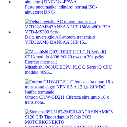
Festo pneŭmatikaj cilindroj normaj ISO-
aktuatoroj DNC-...
Delta inversigilo AC-motora transmisio
VFD32AMS43ANSAA 3HP 15...
Mitsubishi Q03UDECPU PLC Q Serio iQ CPU
modulo 4096...
Omron CJ1W-OD211 Cifereca elira unuo 16 x
transistora...