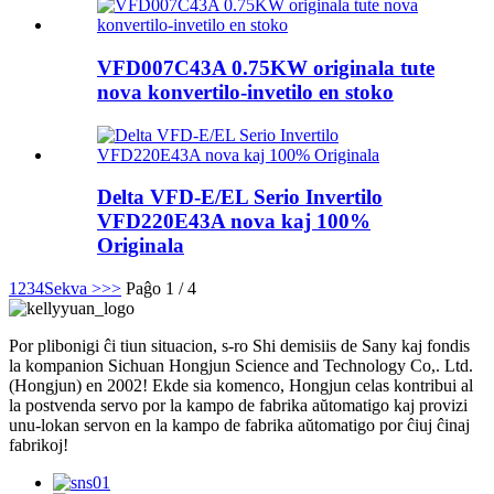
VFD007C43A 0.75KW originala tute
nova konvertilo-invetilo en stoko
Delta VFD-E/EL Serio Invertilo
VFD220E43A nova kaj 100%
Originala
1
2
3
4
Sekva >
>>
Paĝo 1 / 4
Por plibonigi ĉi tiun situacion, s-ro Shi demisiis de Sany kaj fondis
la kompanion Sichuan Hongjun Science and Technology Co,. Ltd.
(Hongjun) en 2002! Ekde sia komenco, Hongjun celas kontribui al
la postvenda servo por la kampo de fabrika aŭtomatigo kaj provizi
unu-lokan servon en la kampo de fabrika aŭtomatigo por ĉiuj ĉinaj
fabrikoj!