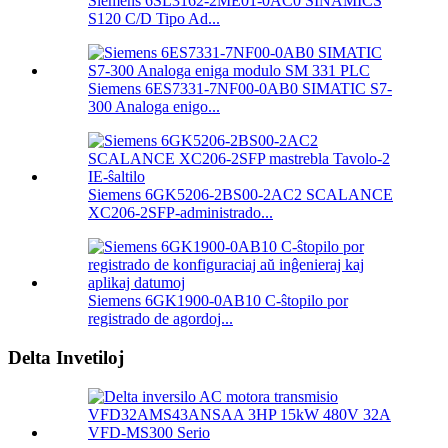
Siemens 6SL3162-2ME01-0AC0 SINAMICS
S120 C/D Tipo Ad...
Siemens 6ES7331-7NF00-0AB0 SIMATIC S7-
300 Analoga enigo...
Siemens 6GK5206-2BS00-2AC2 SCALANCE
XC206-2SFP-administrado...
Siemens 6GK1900-0AB10 C-ŝtopilo por
registrado de agordoj...
Delta Invetiloj