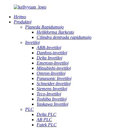
Hejmo
Produktoj
Planeda Rapidumujo
Helikforma Ilarkesto
Cilindra dentrada rapidumujo
Invetiloj
ABB-Invetiloj
Danfoss-invetiloj
Delta Invetiloj
Emerosn-Invetiloj
Mitsubishi-invetiloj
Omron-Invetiloj
Panasonic Invetiloj
Schneider-Invetiloj
Siemens Invetiloj
Teco-Invetiloj
Toshiba Invetiloj
Yaskawa Invetiloj
PLC
Delta PLC
AB PLC
Fatek PLC