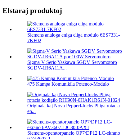
Elstaraj produktoj
Siemens analoga eniga eliga modulo 6ES7331-
7KF02
Sigma-V Serio Yaskawa SGDV Servomotoro
SGDV-1R6A11A...
475 Kampa Komunikila Potenco-Modulo
Originala kaj Nova Pepperl-fuchs Pliiga rotacia
en...
Siemens-operatorpanelo OP7/DP12 LC-ekrano
6AV3607-1...