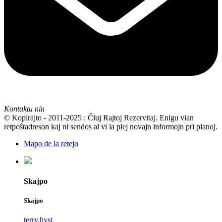
Kontaktu nin
© Kopirajto - 2011-2025 : Ĉiuj Rajtoj Rezervitaj. Enigu vian
retpoŝtadreson kaj ni sendos al vi la plej novajn informojn pri planoj.
Mapo de la retejo
Skajpo
Skajpo
terry.hyst