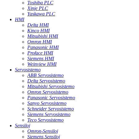
Toshiba PLC
Xinje PLC
Yaskawa PLC
HMI
Delta HMI
Kinco HMI
Mitsubishi HMI
Omron HMI
Panasonic HMI
Proface HMI
Siemens HMI
Weinview HMI
Servosistemo
ABB Servosistemo
Delta Servosistemo
Mitsubishi Servosistemo
Omron Servosistemo
Panasonic Servosistemo
Sanyo Servosistemo
Schneider Servosistemo
Siemens Servosistemo
Teco Servosistemo
Sensiloj
Omron-Sensiloj
Siemens Sensiloj