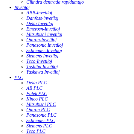
Cilindra dentrada rapidumujo
Invetiloj
ABB-Invetiloj
Danfoss-invetiloj
Delta Invetiloj
Emerosn-Invetiloj
Mitsubishi-invetiloj
Omron-Invetiloj
Panasonic Invetiloj
Schneider-Invetiloj
Siemens Invetiloj
Teco-Invetiloj
Toshiba Invetiloj
Yaskawa Invetiloj
PLC
Delta PLC
AB PLC
Fatek PLC
Kinco PLC
Mitsubishi PLC
Omron PLC
Panasonic PLC
Schneider PLC
Siemens PLC
Teco PLC