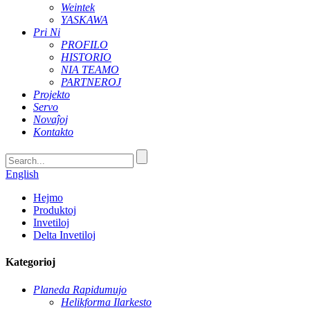
Weintek
YASKAWA
Pri Ni
PROFILO
HISTORIO
NIA TEAMO
PARTNEROJ
Projekto
Servo
Novaĵoj
Kontakto
English
Hejmo
Produktoj
Invetiloj
Delta Invetiloj
Kategorioj
Planeda Rapidumujo
Helikforma Ilarkesto