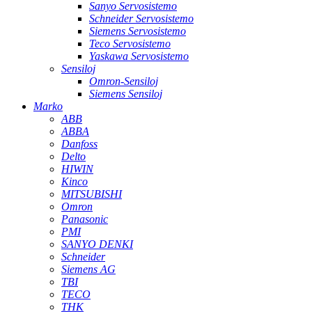
Sanyo Servosistemo
Schneider Servosistemo
Siemens Servosistemo
Teco Servosistemo
Yaskawa Servosistemo
Sensiloj
Omron-Sensiloj
Siemens Sensiloj
Marko
ABB
ABBA
Danfoss
Delto
HIWIN
Kinco
MITSUBISHI
Omron
Panasonic
PMI
SANYO DENKI
Schneider
Siemens AG
TBI
TECO
THK