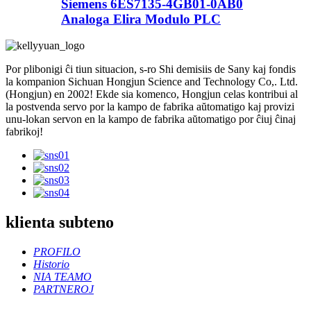
Siemens 6ES7135-4GB01-0AB0
Analoga Elira Modulo PLC
Por plibonigi ĉi tiun situacion, s-ro Shi demisiis de Sany kaj fondis
la kompanion Sichuan Hongjun Science and Technology Co,. Ltd.
(Hongjun) en 2002! Ekde sia komenco, Hongjun celas kontribui al
la postvenda servo por la kampo de fabrika aŭtomatigo kaj provizi
unu-lokan servon en la kampo de fabrika aŭtomatigo por ĉiuj ĉinaj
fabrikoj!
klienta subteno
PROFILO
Historio
NIA TEAMO
PARTNEROJ