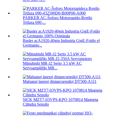
PARKER AC-Ŝoforo Motorrapido-Regilo
Trifaza 690-...
Basler acA1920-40gm Industria GigE-Fotilo el
Germanio...
Mitsubishi MR-J2 Serio 3.5 kW AC
Servoamplifilo MR...
Malsanaj laseraj distancsensiloj DT500-A111
SICK MZT7-03VPS-KPO 1070814 Magneta
Cilindra Sensilo