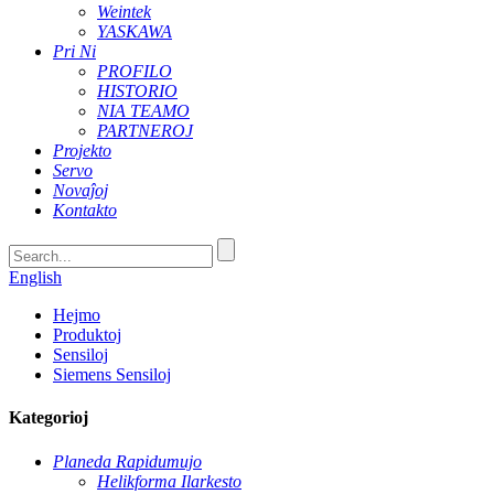
Weintek
YASKAWA
Pri Ni
PROFILO
HISTORIO
NIA TEAMO
PARTNEROJ
Projekto
Servo
Novaĵoj
Kontakto
English
Hejmo
Produktoj
Sensiloj
Siemens Sensiloj
Kategorioj
Planeda Rapidumujo
Helikforma Ilarkesto