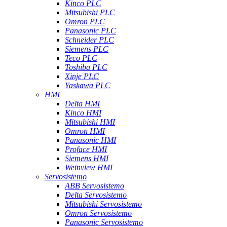
Kinco PLC
Mitsubishi PLC
Omron PLC
Panasonic PLC
Schneider PLC
Siemens PLC
Teco PLC
Toshiba PLC
Xinje PLC
Yaskawa PLC
HMI
Delta HMI
Kinco HMI
Mitsubishi HMI
Omron HMI
Panasonic HMI
Proface HMI
Siemens HMI
Weinview HMI
Servosistemo
ABB Servosistemo
Delta Servosistemo
Mitsubishi Servosistemo
Omron Servosistemo
Panasonic Servosistemo