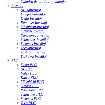
Cilindra dentrada rapidumujo
Invetiloj
ABB-Invetiloj
Danfoss-invetiloj
Delta Invetiloj
Emerosn-Invetiloj
Mitsubishi-invetiloj
Omron-Invetiloj
Panasonic Invetiloj
Schneider-Invetiloj
Siemens Invetiloj
Teco-Invetiloj
Toshiba Invetiloj
Yaskawa Invetiloj
PLC
Delta PLC
AB PLC
Fatek PLC
Kinco PLC
Mitsubishi PLC
Omron PLC
Panasonic PLC
Schneider PLC
Siemens PLC
Teco PLC