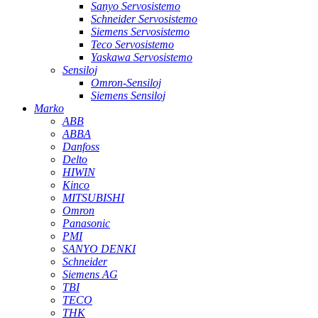
Sanyo Servosistemo
Schneider Servosistemo
Siemens Servosistemo
Teco Servosistemo
Yaskawa Servosistemo
Sensiloj
Omron-Sensiloj
Siemens Sensiloj
Marko
ABB
ABBA
Danfoss
Delto
HIWIN
Kinco
MITSUBISHI
Omron
Panasonic
PMI
SANYO DENKI
Schneider
Siemens AG
TBI
TECO
THK