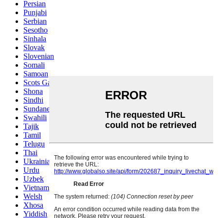
Persian
Punjabi
Serbian
Sesotho
Sinhala
Slovak
Slovenian
Somali
Samoan
Scots Gaelic
Shona
Sindhi
Sundanese
Swahili
Tajik
Tamil
Telugu
Thai
Ukrainian
Urdu
Uzbek
Vietnamese
Welsh
Xhosa
Yiddish