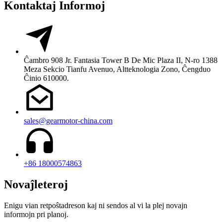
Kontaktaj Informoj
Ĉambro 908 Jr. Fantasia Tower B De Mic Plaza II, N-ro 1388
Meza Sekcio Tianfu Avenuo, Altteknologia Zono, Ĉengduo
Ĉinio 610000.
sales@gearmotor-china.com
+86 18000574863
Novaĵleteroj
Enigu vian retpoŝtadreson kaj ni sendos al vi la plej novajn
informojn pri planoj.