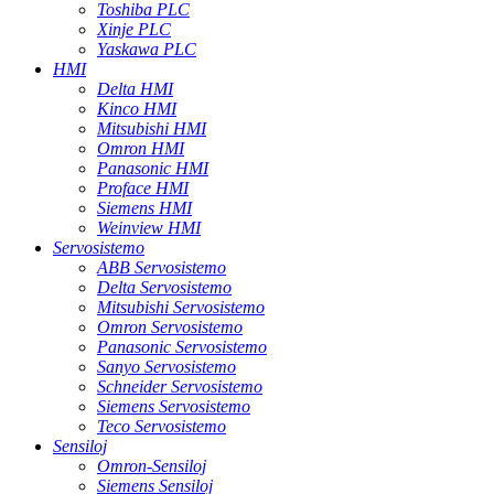
Toshiba PLC
Xinje PLC
Yaskawa PLC
HMI
Delta HMI
Kinco HMI
Mitsubishi HMI
Omron HMI
Panasonic HMI
Proface HMI
Siemens HMI
Weinview HMI
Servosistemo
ABB Servosistemo
Delta Servosistemo
Mitsubishi Servosistemo
Omron Servosistemo
Panasonic Servosistemo
Sanyo Servosistemo
Schneider Servosistemo
Siemens Servosistemo
Teco Servosistemo
Sensiloj
Omron-Sensiloj
Siemens Sensiloj