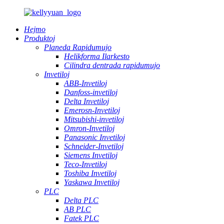
Hejmo
Produktoj
Planeda Rapidumujo
Helikforma Ilarkesto
Cilindra dentrada rapidumujo
Invetiloj
ABB-Invetiloj
Danfoss-invetiloj
Delta Invetiloj
Emerosn-Invetiloj
Mitsubishi-invetiloj
Omron-Invetiloj
Panasonic Invetiloj
Schneider-Invetiloj
Siemens Invetiloj
Teco-Invetiloj
Toshiba Invetiloj
Yaskawa Invetiloj
PLC
Delta PLC
AB PLC
Fatek PLC