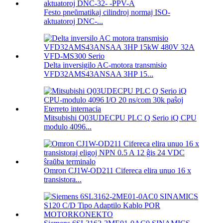
Festo pneŭmatikaj cilindroj normaj ISO-
aktuatoroj DNC-...
Delta inversigilo AC-motora transmisio
VFD32AMS43ANSAA 3HP 15...
Mitsubishi Q03UDECPU PLC Q Serio iQ CPU
modulo 4096...
Omron CJ1W-OD211 Cifereca elira unuo 16 x
transistora...