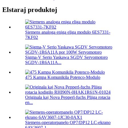
Elstaraj produktoj
Siemens analoga eniga eliga modulo 6ES7331-
7KF02
Sigma-V Serio Yaskawa SGDV Servomotoro
SGDV-1R6A11A...
475 Kampa Komunikila Potenco-Modulo
Originala kaj Nova Pepperl-fuchs Pliiga rotacia
en...
Siemens-operatorpanelo OP7/DP12 LC-ekrano
6AV3607-1...