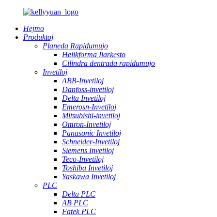
Hejmo
Produktoj
Planeda Rapidumujo
Helikforma Ilarkesto
Cilindra dentrada rapidumujo
Invetiloj
ABB-Invetiloj
Danfoss-invetiloj
Delta Invetiloj
Emerosn-Invetiloj
Mitsubishi-invetiloj
Omron-Invetiloj
Panasonic Invetiloj
Schneider-Invetiloj
Siemens Invetiloj
Teco-Invetiloj
Toshiba Invetiloj
Yaskawa Invetiloj
PLC
Delta PLC
AB PLC
Fatek PLC