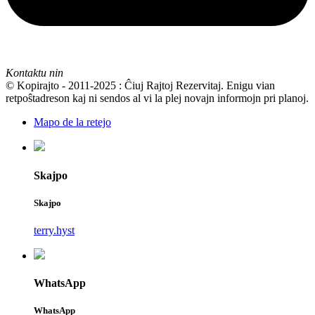
Kontaktu nin
© Kopirajto - 2011-2025 : Ĉiuj Rajtoj Rezervitaj. Enigu vian
retpoŝtadreson kaj ni sendos al vi la plej novajn informojn pri planoj.
Mapo de la retejo
Skajpo
Skajpo
terry.hyst
WhatsApp
WhatsApp