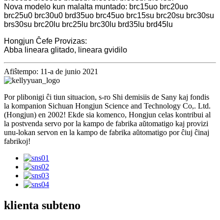
Nova modelo kun malalta muntado: brc15uo brc20uo
brc25u0 brc30u0 brd35uo brc45uo brc15su brc20su brc30su
brs30su brc20lu brc25lu brc30lu brd35lu brd45lu
Hongjun Ĉefe Provizas:
Abba lineara glitado, lineara gvidilo
Afiŝtempo: 11-a de junio 2021
Por plibonigi ĉi tiun situacion, s-ro Shi demisiis de Sany kaj fondis
la kompanion Sichuan Hongjun Science and Technology Co,. Ltd.
(Hongjun) en 2002! Ekde sia komenco, Hongjun celas kontribui al
la postvenda servo por la kampo de fabrika aŭtomatigo kaj provizi
unu-lokan servon en la kampo de fabrika aŭtomatigo por ĉiuj ĉinaj
fabrikoj!
klienta subteno