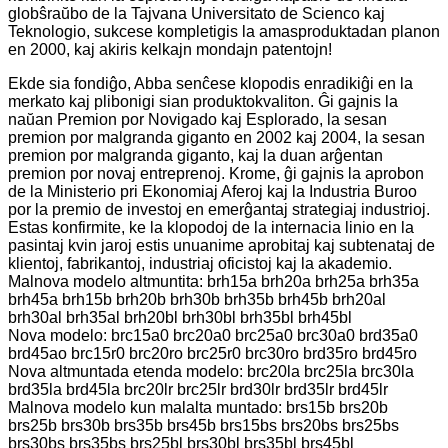
globŝraŭbo de la Tajvana Universitato de Scienco kaj
Teknologio, sukcese kompletigis la amasproduktadan planon
en 2000, kaj akiris kelkajn mondajn patentojn!
Ekde sia fondiĝo, Abba senĉese klopodis enradikiĝi en la
merkato kaj plibonigi sian produktokvaliton. Ĝi gajnis la
naŭan Premion por Novigado kaj Esplorado, la sesan
premion por malgranda giganto en 2002 kaj 2004, la sesan
premion por malgranda giganto, kaj la duan arĝentan
premion por novaj entreprenoj. Krome, ĝi gajnis la aprobon
de la Ministerio pri Ekonomiaj Aferoj kaj la Industria Buroo
por la premio de investoj en emerĝantaj strategiaj industrioj.
Estas konfirmite, ke la klopodoj de la internacia linio en la
pasintaj kvin jaroj estis unuanime aprobitaj kaj subtenataj de
klientoj, fabrikantoj, industriaj oficistoj kaj la akademio.
Malnova modelo altmuntita: brh15a brh20a brh25a brh35a
brh45a brh15b brh20b brh30b brh35b brh45b brh20al
brh30al brh35al brh20bl brh30bl brh35bl brh45bl
Nova modelo: brc15a0 brc20a0 brc25a0 brc30a0 brd35a0
brd45ao brc15r0 brc20ro brc25r0 brc30ro brd35ro brd45ro
Nova altmuntada etenda modelo: brc20la brc25la brc30la
brd35la brd45la brc20lr brc25lr brd30lr brd35lr brd45lr
Malnova modelo kun malalta muntado: brs15b brs20b
brs25b brs30b brs35b brs45b brs15bs brs20bs brs25bs
brs30bs brs35bs brs25bl brs30bl brs35bl brs45bl