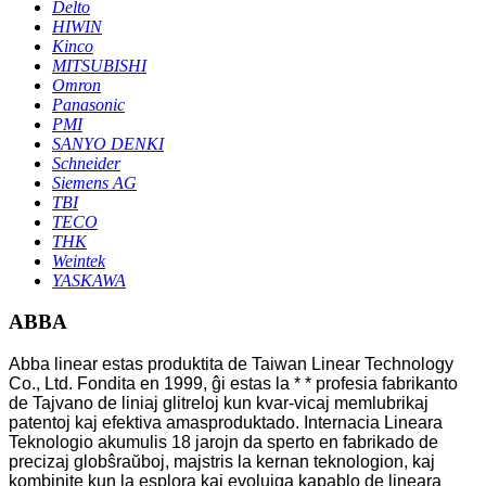
Delto
HIWIN
Kinco
MITSUBISHI
Omron
Panasonic
PMI
SANYO DENKI
Schneider
Siemens AG
TBI
TECO
THK
Weintek
YASKAWA
ABBA
Abba linear estas produktita de Taiwan Linear Technology
Co., Ltd. Fondita en 1999, ĝi estas la * * profesia fabrikanto
de Tajvano de liniaj glitreloj kun kvar-vicaj memlubrikaj
patentoj kaj efektiva amasproduktado. Internacia Lineara
Teknologio akumulis 18 jarojn da sperto en fabrikado de
precizaj globŝraŭboj, majstris la kernan teknologion, kaj
kombinite kun la esplora kaj evoluiga kapablo de lineara