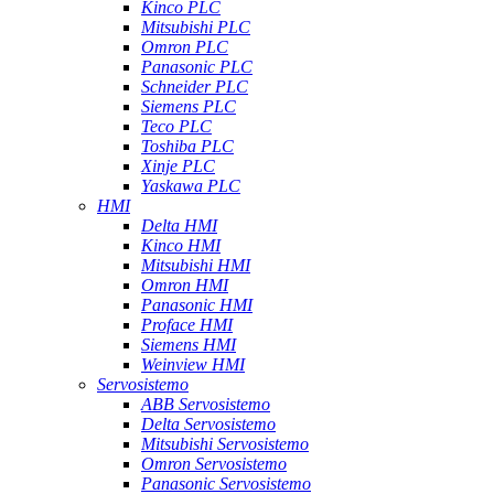
Kinco PLC
Mitsubishi PLC
Omron PLC
Panasonic PLC
Schneider PLC
Siemens PLC
Teco PLC
Toshiba PLC
Xinje PLC
Yaskawa PLC
HMI
Delta HMI
Kinco HMI
Mitsubishi HMI
Omron HMI
Panasonic HMI
Proface HMI
Siemens HMI
Weinview HMI
Servosistemo
ABB Servosistemo
Delta Servosistemo
Mitsubishi Servosistemo
Omron Servosistemo
Panasonic Servosistemo