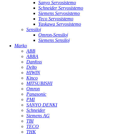
Sanyo Servosistemo
Schneider Servosistemo
Siemens Servosistemo
Teco Servosistemo
Yaskawa Servosistemo
Sensiloj
Omron-Sensiloj
Siemens Sensiloj
Marko
ABB
ABBA
Danfoss
Delto
HIWIN
Kinco
MITSUBISHI
Omron
Panasonic
PMI
SANYO DENKI
Schneider
Siemens AG
TBI
TECO
THK