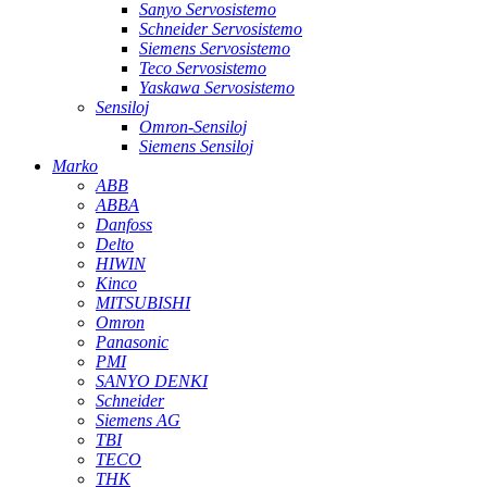
Sanyo Servosistemo
Schneider Servosistemo
Siemens Servosistemo
Teco Servosistemo
Yaskawa Servosistemo
Sensiloj
Omron-Sensiloj
Siemens Sensiloj
Marko
ABB
ABBA
Danfoss
Delto
HIWIN
Kinco
MITSUBISHI
Omron
Panasonic
PMI
SANYO DENKI
Schneider
Siemens AG
TBI
TECO
THK