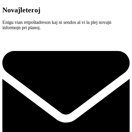
Novaĵleteroj
Enigu vian retpoŝtadreson kaj ni sendos al vi la plej novajn
informojn pri planoj.