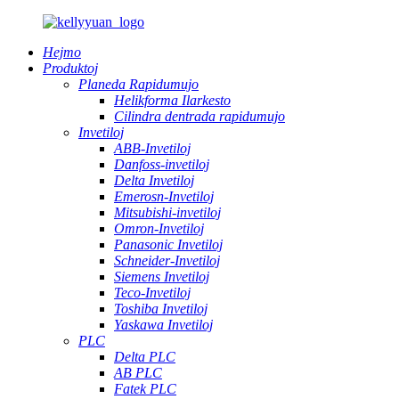
Hejmo
Produktoj
Planeda Rapidumujo
Helikforma Ilarkesto
Cilindra dentrada rapidumujo
Invetiloj
ABB-Invetiloj
Danfoss-invetiloj
Delta Invetiloj
Emerosn-Invetiloj
Mitsubishi-invetiloj
Omron-Invetiloj
Panasonic Invetiloj
Schneider-Invetiloj
Siemens Invetiloj
Teco-Invetiloj
Toshiba Invetiloj
Yaskawa Invetiloj
PLC
Delta PLC
AB PLC
Fatek PLC