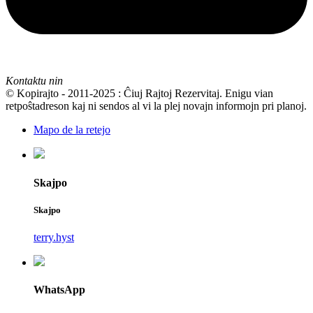
Kontaktu nin
© Kopirajto - 2011-2025 : Ĉiuj Rajtoj Rezervitaj. Enigu vian
retpoŝtadreson kaj ni sendos al vi la plej novajn informojn pri planoj.
Mapo de la retejo
Skajpo
Skajpo
terry.hyst
WhatsApp