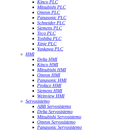
Kinco PLC
Mitsubishi PLC
Omron PLC
Panasonic PLC
Schneider PLC
Siemens PLC
Teco PLC
Toshiba PLC
Xinje PLC
Yaskawa PLC
HMI
Delta HMI
Kinco HMI
Mitsubishi HMI
Omron HMI
Panasonic HMI
Proface HMI
Siemens HMI
Weinview HMI
Servosistemo
ABB Servosistemo
Delta Servosistemo
Mitsubishi Servosistemo
Omron Servosistemo
Panasonic Servosistemo