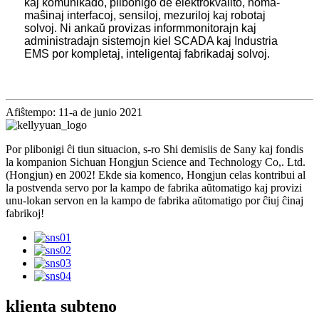
kaj komunikado, plibonigo de elektrokvalito, homa-
maŝinaj interfacoj, sensiloj, mezuriloj kaj robotaj
solvoj. Ni ankaŭ provizas informmonitorajn kaj
administradajn sistemojn kiel SCADA kaj Industria
EMS por kompletaj, inteligentaj fabrikadaj solvoj.
Afiŝtempo: 11-a de junio 2021
Por plibonigi ĉi tiun situacion, s-ro Shi demisiis de Sany kaj fondis
la kompanion Sichuan Hongjun Science and Technology Co,. Ltd.
(Hongjun) en 2002! Ekde sia komenco, Hongjun celas kontribui al
la postvenda servo por la kampo de fabrika aŭtomatigo kaj provizi
unu-lokan servon en la kampo de fabrika aŭtomatigo por ĉiuj ĉinaj
fabrikoj!
klienta subteno