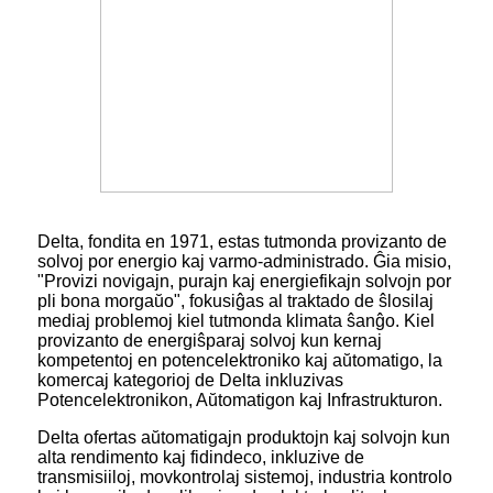
Delta, fondita en 1971, estas tutmonda provizanto de
solvoj por energio kaj varmo-administrado. Ĝia misio,
"Provizi novigajn, purajn kaj energiefikajn solvojn por
pli bona morgaŭo", fokusiĝas al traktado de ŝlosilaj
mediaj problemoj kiel tutmonda klimata ŝanĝo. Kiel
provizanto de energiŝparaj solvoj kun kernaj
kompetentoj en potencelektroniko kaj aŭtomatigo, la
komercaj kategorioj de Delta inkluzivas
Potencelektronikon, Aŭtomatigon kaj Infrastrukturon.
Delta ofertas aŭtomatigajn produktojn kaj solvojn kun
alta rendimento kaj fidindeco, inkluzive de
transmisiiloj, movkontrolaj sistemoj, industria kontrolo