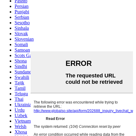
Pashto
Persian
Punjabi
Serbian
Sesotho
Sinhala
Slovak
Slovenian
Somali
Samoan
Scots Gaelic
Shona
Sindhi
Sundanese
Swahili
Tajik
Tamil
Telugu
Thai
Ukrainian
Urdu
Uzbek
Vietnamese
Welsh
Xhosa