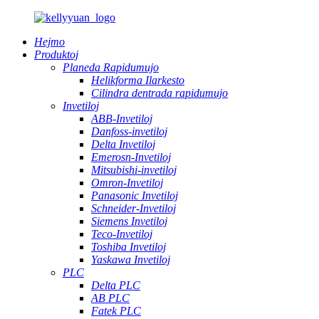
Hejmo
Produktoj
Planeda Rapidumujo
Helikforma Ilarkesto
Cilindra dentrada rapidumujo
Invetiloj
ABB-Invetiloj
Danfoss-invetiloj
Delta Invetiloj
Emerosn-Invetiloj
Mitsubishi-invetiloj
Omron-Invetiloj
Panasonic Invetiloj
Schneider-Invetiloj
Siemens Invetiloj
Teco-Invetiloj
Toshiba Invetiloj
Yaskawa Invetiloj
PLC
Delta PLC
AB PLC
Fatek PLC