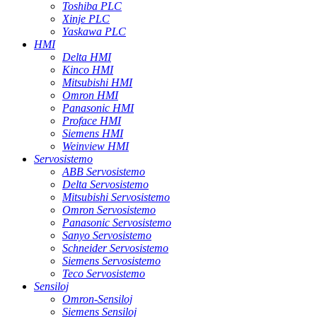
Toshiba PLC
Xinje PLC
Yaskawa PLC
HMI
Delta HMI
Kinco HMI
Mitsubishi HMI
Omron HMI
Panasonic HMI
Proface HMI
Siemens HMI
Weinview HMI
Servosistemo
ABB Servosistemo
Delta Servosistemo
Mitsubishi Servosistemo
Omron Servosistemo
Panasonic Servosistemo
Sanyo Servosistemo
Schneider Servosistemo
Siemens Servosistemo
Teco Servosistemo
Sensiloj
Omron-Sensiloj
Siemens Sensiloj