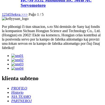
HC-SFS352 Mitsubishi HC Serio AC
Servomotoro
1
2
3
4
5
Sekva >
>>
Paĝo 1 / 5
Por plibonigi ĉi tiun situacion, s-ro Shi demisiis de Sany kaj fondis
la kompanion Sichuan Hongjun Science and Technology Co,. Ltd.
(Hongjun) en 2002! Ekde sia komenco, Hongjun celas kontribui al
la postvenda servo por la kampo de fabrika aŭtomatigo kaj provizi
unu-lokan servon en la kampo de fabrika aŭtomatigo por ĉiuj ĉinaj
fabrikoj!
klienta subteno
PROFILO
Historio
NIA TEAMO
PARTNEROJ