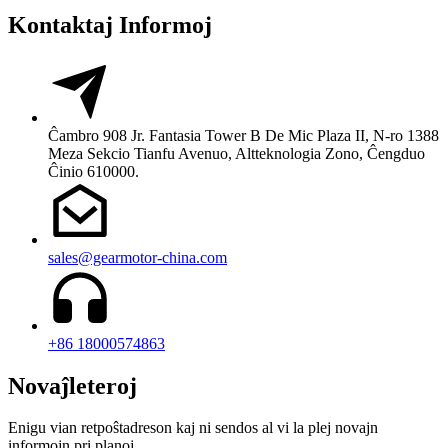
Kontaktaj Informoj
Ĉambro 908 Jr. Fantasia Tower B De Mic Plaza II, N-ro 1388
Meza Sekcio Tianfu Avenuo, Altteknologia Zono, Ĉengduo
Ĉinio 610000.
sales@gearmotor-china.com
+86 18000574863
Novaĵleteroj
Enigu vian retpoŝtadreson kaj ni sendos al vi la plej novajn
informojn pri planoj.