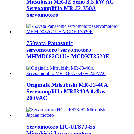
Mitsubishi MR-J2 Serio 3.5 kW AC
Servoamplifilo MR-J2-350A
Servomotoro
750vata Panasonic
servomotoro+servomotoro
MHMD082G1U+ MCDKT3520E
Originala Mitsubishi MR-J3-40A
Servoamplifilo MRJ340A 0.4kw
200VAC
Servomotoro HC-UFS73-S5
Mitsubishi Japana motoro