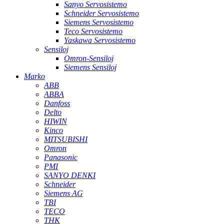
Sanyo Servosistemo
Schneider Servosistemo
Siemens Servosistemo
Teco Servosistemo
Yaskawa Servosistemo
Sensiloj
Omron-Sensiloj
Siemens Sensiloj
Marko
ABB
ABBA
Danfoss
Delto
HIWIN
Kinco
MITSUBISHI
Omron
Panasonic
PMI
SANYO DENKI
Schneider
Siemens AG
TBI
TECO
THK