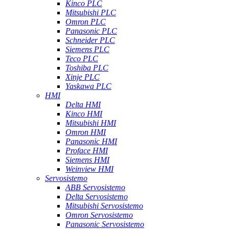
Kinco PLC
Mitsubishi PLC
Omron PLC
Panasonic PLC
Schneider PLC
Siemens PLC
Teco PLC
Toshiba PLC
Xinje PLC
Yaskawa PLC
HMI
Delta HMI
Kinco HMI
Mitsubishi HMI
Omron HMI
Panasonic HMI
Proface HMI
Siemens HMI
Weinview HMI
Servosistemo
ABB Servosistemo
Delta Servosistemo
Mitsubishi Servosistemo
Omron Servosistemo
Panasonic Servosistemo