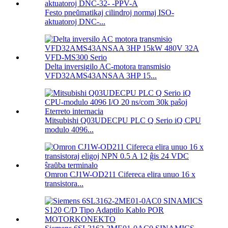
Festo pneŭmatikaj cilindroj normaj ISO-
aktuatoroj DNC-...
Delta inversigilo AC-motora transmisio
VFD32AMS43ANSAA 3HP 15...
Mitsubishi Q03UDECPU PLC Q Serio iQ CPU
modulo 4096...
Omron CJ1W-OD211 Cifereca elira unuo 16 x
transistora...