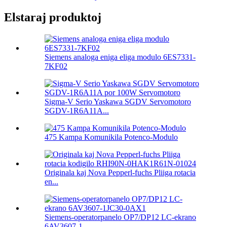
Elstaraj produktoj
Siemens analoga eniga eliga modulo 6ES7331-
7KF02
Sigma-V Serio Yaskawa SGDV Servomotoro
SGDV-1R6A11A...
475 Kampa Komunikila Potenco-Modulo
Originala kaj Nova Pepperl-fuchs Pliiga rotacia
en...
Siemens-operatorpanelo OP7/DP12 LC-ekrano
6AV3607-1...