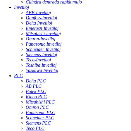
Cilindra dentrada rapidumujo
Invetiloj
ABB-Invetiloj
Danfoss-invetiloj
Delta Invetiloj
Emerosn-Invetiloj
Mitsubishi-invetiloj
Omron-Invetiloj
Panasonic Invetiloj
Schneider-Invetiloj
Siemens Invetiloj
Teco-Invetiloj
Toshiba Invetiloj
Yaskawa Invetiloj
PLC
Delta PLC
AB PLC
Fatek PLC
Kinco PLC
Mitsubishi PLC
Omron PLC
Panasonic PLC
Schneider PLC
Siemens PLC
Teco PLC