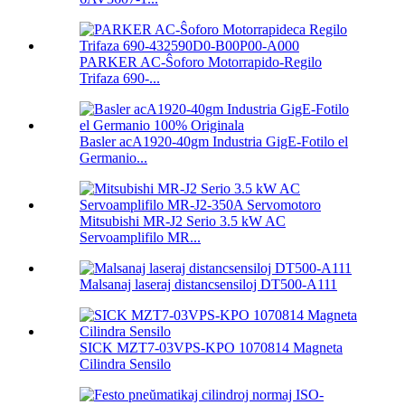
PARKER AC-Ŝoforo Motorrapido-Regilo
Trifaza 690-...
Basler acA1920-40gm Industria GigE-Fotilo el
Germanio...
Mitsubishi MR-J2 Serio 3.5 kW AC
Servoamplifilo MR...
Malsanaj laseraj distancsensiloj DT500-A111
SICK MZT7-03VPS-KPO 1070814 Magneta
Cilindra Sensilo