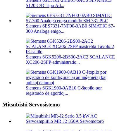
Siemens 6SL3162-2ME01-0AC0 SINAMICS
S120 C/D Tipo Ad...
Siemens 6ES7331-7NF00-0AB0 SIMATIC S7-
300 Analoga enigo...
Siemens 6GK5206-2BS00-2AC2 SCALANCE
XC206-2SFP-administrado...
Siemens 6GK1900-0AB10 C-ŝtopilo por
registrado de agordoj...
Mitsubishi Servosistemo