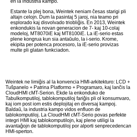
en la industria kampo.
Estante la plej bona, Weintek neniam ĉesas starigi pli
altajn celojn. Dum la pasintaj 5 jaroj, nia teamo pri
esplorado kaj disvolvado triobliĝis. En 2013, Weintek
enkondukis la novan generacion de 7- kaj 10-colaj
modeloj, MT8070iE kaj MT8100iE. La iE-serio estas
plene kongrua kun sia antaŭulo, la i-serio. Krome,
ekipita per potenca procesoro, la iE-serio provizas
multe pli glatan funkciadon.
Weintek ne limiĝis al la konvencia HMI-arkitekturo: LCD +
Tuŝpanelo + Patrina Platformo + Programaro, kaj lanĉis la
CloudHMI cMT-Serion. Ekde la enkonduko de
Tabulkomputiloj, tablokomputiloj fariĝis pli ol konsumvaro,
kaj iom post iom estis deplojitaj en diversaj kampoj.
Baldaŭ, la industria kampo vidos enfluon de
tablokomputiloj. La CloudHMI cMT-Serio povas perfekte
integri HMI kaj tablokomputilojn, kaj plene utiligi la
avantaĝojn de tablokomputiloj por alporti senprecedencan
HMI-sperton.