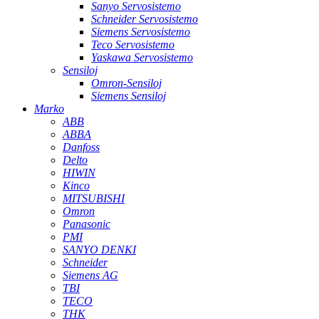
Sanyo Servosistemo
Schneider Servosistemo
Siemens Servosistemo
Teco Servosistemo
Yaskawa Servosistemo
Sensiloj
Omron-Sensiloj
Siemens Sensiloj
Marko
ABB
ABBA
Danfoss
Delto
HIWIN
Kinco
MITSUBISHI
Omron
Panasonic
PMI
SANYO DENKI
Schneider
Siemens AG
TBI
TECO
THK