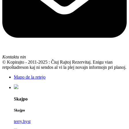
Kontaktu nin
© Kopirajto - 2011-2025 : Ĉiuj Rajtoj Rezervitaj. Enigu vian
retpoŝtadreson kaj ni sendos al vi la plej novajn informojn pri planoj.
Mapo de la retejo
Skajpo
Skajpo
terry.hyst