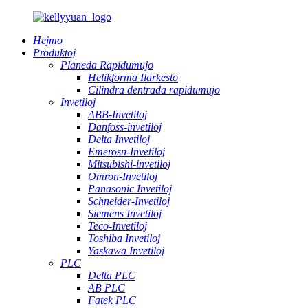
Hejmo
Produktoj
Planeda Rapidumujo
Helikforma Ilarkesto
Cilindra dentrada rapidumujo
Invetiloj
ABB-Invetiloj
Danfoss-invetiloj
Delta Invetiloj
Emerosn-Invetiloj
Mitsubishi-invetiloj
Omron-Invetiloj
Panasonic Invetiloj
Schneider-Invetiloj
Siemens Invetiloj
Teco-Invetiloj
Toshiba Invetiloj
Yaskawa Invetiloj
PLC
Delta PLC
AB PLC
Fatek PLC