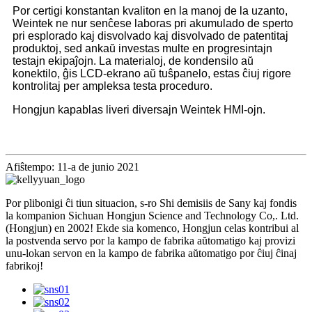
Por certigi konstantan kvaliton en la manoj de la uzanto,
Weintek ne nur senĉese laboras pri akumulado de sperto
pri esplorado kaj disvolvado kaj disvolvado de patentitaj
produktoj, sed ankaŭ investas multe en progresintajn
testajn ekipaĵojn. La materialoj, de kondensilo aŭ
konektilo, ĝis LCD-ekrano aŭ tuŝpanelo, estas ĉiuj rigore
kontrolitaj per ampleksa testa proceduro.
Hongjun kapablas liveri diversajn Weintek HMI-ojn.
Afiŝtempo: 11-a de junio 2021
Por plibonigi ĉi tiun situacion, s-ro Shi demisiis de Sany kaj fondis
la kompanion Sichuan Hongjun Science and Technology Co,. Ltd.
(Hongjun) en 2002! Ekde sia komenco, Hongjun celas kontribui al
la postvenda servo por la kampo de fabrika aŭtomatigo kaj provizi
unu-lokan servon en la kampo de fabrika aŭtomatigo por ĉiuj ĉinaj
fabrikoj!