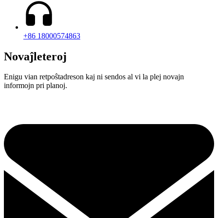
+86 18000574863
Novaĵleteroj
Enigu vian retpoŝtadreson kaj ni sendos al vi la plej novajn
informojn pri planoj.