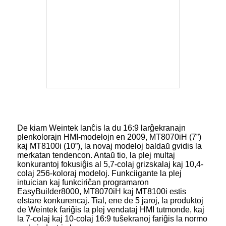
De kiam Weintek lanĉis la du 16:9 larĝekranajn
plenkolorajn HMI-modelojn en 2009, MT8070iH (7”)
kaj MT8100i (10”), la novaj modeloj baldaŭ gvidis la
merkatan tendencon. Antaŭ tio, la plej multaj
konkurantoj fokusiĝis al 5,7-colaj grizskalaj kaj 10,4-
colaj 256-koloraj modeloj. Funkciigante la plej
intuician kaj funkciriĉan programaron
EasyBuilder8000, MT8070iH kaj MT8100i estis
elstare konkurencaj. Tial, ene de 5 jaroj, la produktoj
de Weintek fariĝis la plej vendataj HMI tutmonde, kaj
la 7-colaj kaj 10-colaj 16:9 tuŝekranoj fariĝis la normo