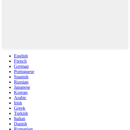
English
French
German
Portuguese
Spanish
Russian
Japanese
Korean
Arabic
Irish
Greek
Turkish
Italian
Danish
Romanian