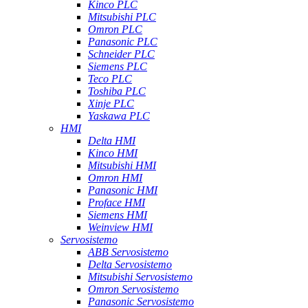
Kinco PLC
Mitsubishi PLC
Omron PLC
Panasonic PLC
Schneider PLC
Siemens PLC
Teco PLC
Toshiba PLC
Xinje PLC
Yaskawa PLC
HMI
Delta HMI
Kinco HMI
Mitsubishi HMI
Omron HMI
Panasonic HMI
Proface HMI
Siemens HMI
Weinview HMI
Servosistemo
ABB Servosistemo
Delta Servosistemo
Mitsubishi Servosistemo
Omron Servosistemo
Panasonic Servosistemo