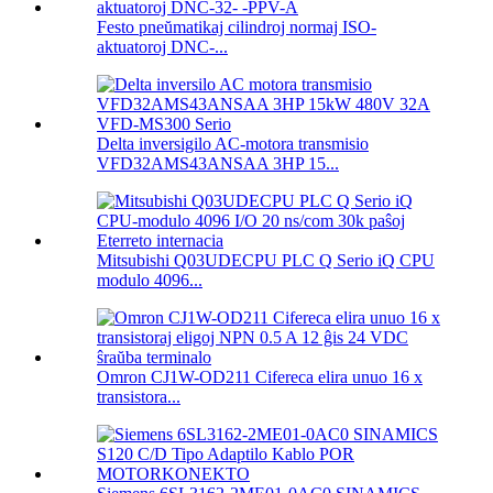
Festo pneŭmatikaj cilindroj normaj ISO-
aktuatoroj DNC-...
Delta inversigilo AC-motora transmisio
VFD32AMS43ANSAA 3HP 15...
Mitsubishi Q03UDECPU PLC Q Serio iQ CPU
modulo 4096...
Omron CJ1W-OD211 Cifereca elira unuo 16 x
transistora...