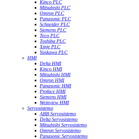
Kinco PLC
Mitsubishi PLC
Omron PLC
Panasonic PLC
Schneider PLC
Siemens PLC
Teco PLC
Toshiba PLC
Xinje PLC
Yaskawa PLC
HMI
Delta HMI
Kinco HMI
Mitsubishi HMI
Omron HMI
Panasonic HMI
Proface HMI
Siemens HMI
Weinview HMI
Servosistemo
ABB Servosistemo
Delta Servosistemo
Mitsubishi Servosistemo
Omron Servosistemo
Panasonic Servosistemo