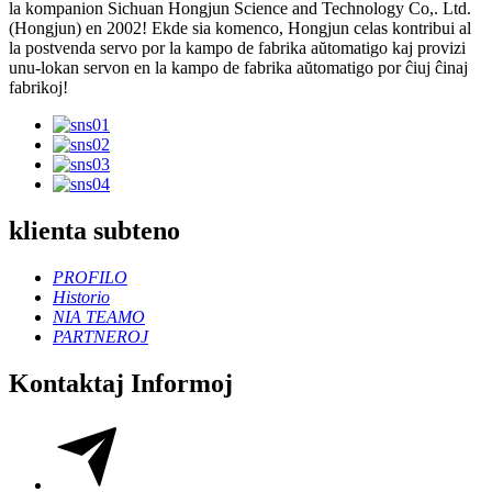
la kompanion Sichuan Hongjun Science and Technology Co,. Ltd.
(Hongjun) en 2002! Ekde sia komenco, Hongjun celas kontribui al
la postvenda servo por la kampo de fabrika aŭtomatigo kaj provizi
unu-lokan servon en la kampo de fabrika aŭtomatigo por ĉiuj ĉinaj
fabrikoj!
klienta subteno
PROFILO
Historio
NIA TEAMO
PARTNEROJ
Kontaktaj Informoj