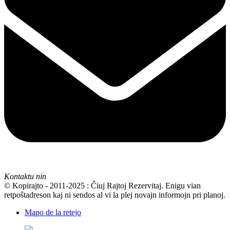
Kontaktu nin
© Kopirajto - 2011-2025 : Ĉiuj Rajtoj Rezervitaj. Enigu vian
retpoŝtadreson kaj ni sendos al vi la plej novajn informojn pri planoj.
Mapo de la retejo