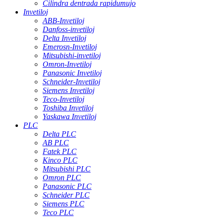
Cilindra dentrada rapidumujo
Invetiloj
ABB-Invetiloj
Danfoss-invetiloj
Delta Invetiloj
Emerosn-Invetiloj
Mitsubishi-invetiloj
Omron-Invetiloj
Panasonic Invetiloj
Schneider-Invetiloj
Siemens Invetiloj
Teco-Invetiloj
Toshiba Invetiloj
Yaskawa Invetiloj
PLC
Delta PLC
AB PLC
Fatek PLC
Kinco PLC
Mitsubishi PLC
Omron PLC
Panasonic PLC
Schneider PLC
Siemens PLC
Teco PLC