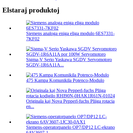
Elstaraj produktoj
Siemens analoga eniga eliga modulo 6ES7331-
7KF02
Sigma-V Serio Yaskawa SGDV Servomotoro
SGDV-1R6A11A...
475 Kampa Komunikila Potenco-Modulo
Originala kaj Nova Pepperl-fuchs Pliiga rotacia
en...
Siemens-operatorpanelo OP7/DP12 LC-ekrano
6AV3607-1...