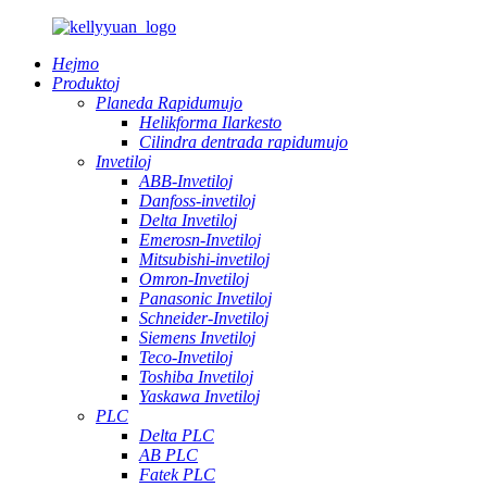
Hejmo
Produktoj
Planeda Rapidumujo
Helikforma Ilarkesto
Cilindra dentrada rapidumujo
Invetiloj
ABB-Invetiloj
Danfoss-invetiloj
Delta Invetiloj
Emerosn-Invetiloj
Mitsubishi-invetiloj
Omron-Invetiloj
Panasonic Invetiloj
Schneider-Invetiloj
Siemens Invetiloj
Teco-Invetiloj
Toshiba Invetiloj
Yaskawa Invetiloj
PLC
Delta PLC
AB PLC
Fatek PLC