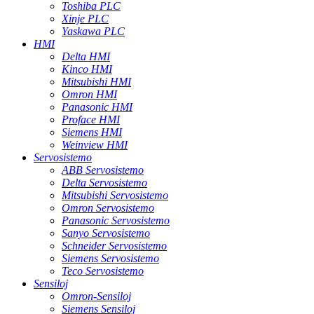
Toshiba PLC
Xinje PLC
Yaskawa PLC
HMI
Delta HMI
Kinco HMI
Mitsubishi HMI
Omron HMI
Panasonic HMI
Proface HMI
Siemens HMI
Weinview HMI
Servosistemo
ABB Servosistemo
Delta Servosistemo
Mitsubishi Servosistemo
Omron Servosistemo
Panasonic Servosistemo
Sanyo Servosistemo
Schneider Servosistemo
Siemens Servosistemo
Teco Servosistemo
Sensiloj
Omron-Sensiloj
Siemens Sensiloj