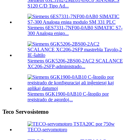
Siemens 6SL3162-2ME01-0AC0 SINAMICS
S120 C/D Tipo Ad...
Siemens 6ES7331-7NF00-0AB0 SIMATIC S7-
300 Analoga enigo...
Siemens 6GK5206-2BS00-2AC2 SCALANCE
XC206-2SFP-administrado...
Siemens 6GK1900-0AB10 C-ŝtopilo por
registrado de agordoj...
Teco Servosistemo