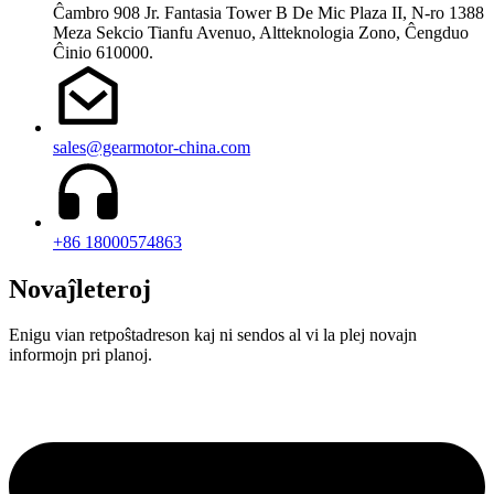
Ĉambro 908 Jr. Fantasia Tower B De Mic Plaza II, N-ro 1388
Meza Sekcio Tianfu Avenuo, Altteknologia Zono, Ĉengduo
Ĉinio 610000.
sales@gearmotor-china.com
+86 18000574863
Novaĵleteroj
Enigu vian retpoŝtadreson kaj ni sendos al vi la plej novajn
informojn pri planoj.