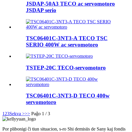
JSDAP-50A3 TECO ac servomotoro
JSDAP serio
TSC06401C-3NT3-A TECO TSC
SERIO 400W ac servomotoro
TSTEP-20C TECO-servomotoro
TSC06401C-3NT3-D TECO 400w
servomotoro
1
2
3
Sekva >
>>
Paĝo 1 / 3
Por plibonigi ĉi tiun situacion, s-ro Shi demisiis de Sany kaj fondis