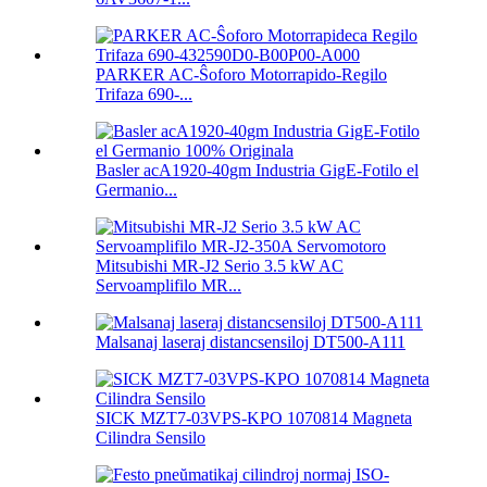
PARKER AC-Ŝoforo Motorrapido-Regilo
Trifaza 690-...
Basler acA1920-40gm Industria GigE-Fotilo el
Germanio...
Mitsubishi MR-J2 Serio 3.5 kW AC
Servoamplifilo MR...
Malsanaj laseraj distancsensiloj DT500-A111
SICK MZT7-03VPS-KPO 1070814 Magneta
Cilindra Sensilo