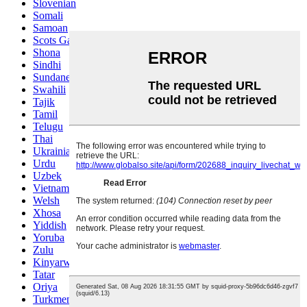
Slovenian
Somali
Samoan
Scots Gaelic
Shona
Sindhi
Sundanese
Swahili
Tajik
Tamil
Telugu
Thai
Ukrainian
Urdu
Uzbek
Vietnamese
Welsh
Xhosa
Yiddish
Yoruba
Zulu
Kinyarwanda
Tatar
Oriya
Turkmen