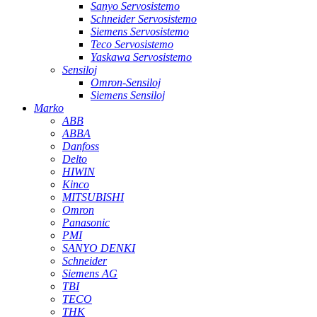
Sanyo Servosistemo
Schneider Servosistemo
Siemens Servosistemo
Teco Servosistemo
Yaskawa Servosistemo
Sensiloj
Omron-Sensiloj
Siemens Sensiloj
Marko
ABB
ABBA
Danfoss
Delto
HIWIN
Kinco
MITSUBISHI
Omron
Panasonic
PMI
SANYO DENKI
Schneider
Siemens AG
TBI
TECO
THK