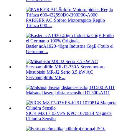
PARKER AC-Ŝoforo Motorrapido-Regilo
Trifaza 690-...
Basler acA1920-40gm Industria GigE-Fotilo el
Germanio...
Mitsubishi MR-J2 Serio 3.5 kW AC
Servoamplifilo MR...
Malsanaj laseraj distancsensiloj DT500-A111
SICK MZT7-03VPS-KPO 1070814 Magneta
Cilindra Sensilo