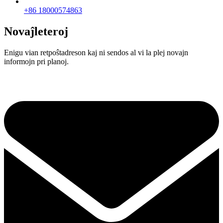
+86 18000574863
Novaĵleteroj
Enigu vian retpoŝtadreson kaj ni sendos al vi la plej novajn
informojn pri planoj.