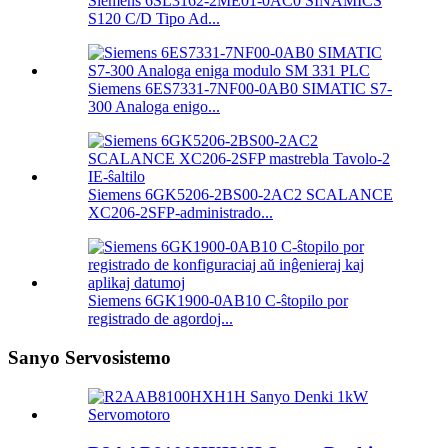
Siemens 6SL3162-2ME01-0AC0 SINAMICS
S120 C/D Tipo Ad...
Siemens 6ES7331-7NF00-0AB0 SIMATIC S7-
300 Analoga enigo...
Siemens 6GK5206-2BS00-2AC2 SCALANCE
XC206-2SFP-administrado...
Siemens 6GK1900-0AB10 C-ŝtopilo por
registrado de agordoj...
Sanyo Servosistemo