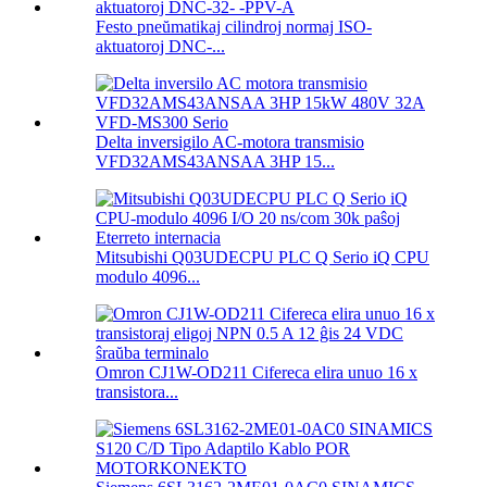
Festo pneŭmatikaj cilindroj normaj ISO-
aktuatoroj DNC-...
Delta inversigilo AC-motora transmisio
VFD32AMS43ANSAA 3HP 15...
Mitsubishi Q03UDECPU PLC Q Serio iQ CPU
modulo 4096...
Omron CJ1W-OD211 Cifereca elira unuo 16 x
transistora...