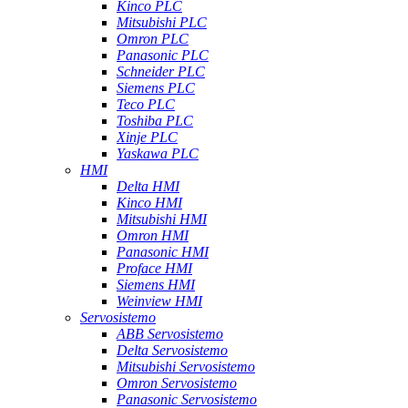
Kinco PLC
Mitsubishi PLC
Omron PLC
Panasonic PLC
Schneider PLC
Siemens PLC
Teco PLC
Toshiba PLC
Xinje PLC
Yaskawa PLC
HMI
Delta HMI
Kinco HMI
Mitsubishi HMI
Omron HMI
Panasonic HMI
Proface HMI
Siemens HMI
Weinview HMI
Servosistemo
ABB Servosistemo
Delta Servosistemo
Mitsubishi Servosistemo
Omron Servosistemo
Panasonic Servosistemo