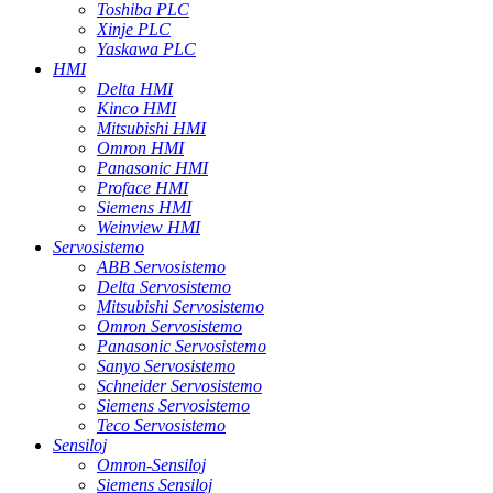
Toshiba PLC
Xinje PLC
Yaskawa PLC
HMI
Delta HMI
Kinco HMI
Mitsubishi HMI
Omron HMI
Panasonic HMI
Proface HMI
Siemens HMI
Weinview HMI
Servosistemo
ABB Servosistemo
Delta Servosistemo
Mitsubishi Servosistemo
Omron Servosistemo
Panasonic Servosistemo
Sanyo Servosistemo
Schneider Servosistemo
Siemens Servosistemo
Teco Servosistemo
Sensiloj
Omron-Sensiloj
Siemens Sensiloj