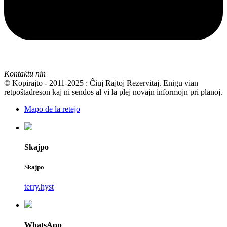
Kontaktu nin
© Kopirajto - 2011-2025 : Ĉiuj Rajtoj Rezervitaj. Enigu vian
retpoŝtadreson kaj ni sendos al vi la plej novajn informojn pri planoj.
Mapo de la retejo
Skajpo
Skajpo
terry.hyst
WhatsApp