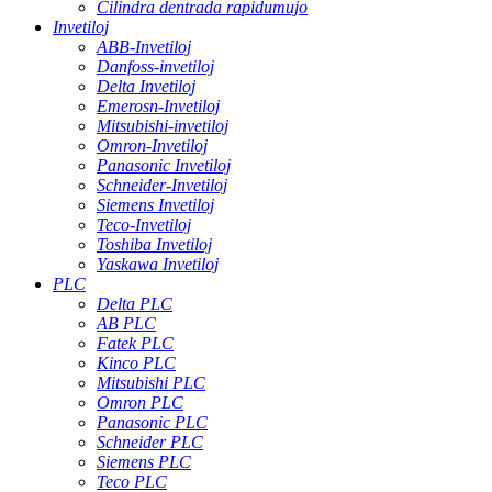
Cilindra dentrada rapidumujo
Invetiloj
ABB-Invetiloj
Danfoss-invetiloj
Delta Invetiloj
Emerosn-Invetiloj
Mitsubishi-invetiloj
Omron-Invetiloj
Panasonic Invetiloj
Schneider-Invetiloj
Siemens Invetiloj
Teco-Invetiloj
Toshiba Invetiloj
Yaskawa Invetiloj
PLC
Delta PLC
AB PLC
Fatek PLC
Kinco PLC
Mitsubishi PLC
Omron PLC
Panasonic PLC
Schneider PLC
Siemens PLC
Teco PLC