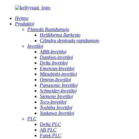
Hejmo
Produktoj
Planeda Rapidumujo
Helikforma Ilarkesto
Cilindra dentrada rapidumujo
Invetiloj
ABB-Invetiloj
Danfoss-invetiloj
Delta Invetiloj
Emerosn-Invetiloj
Mitsubishi-invetiloj
Omron-Invetiloj
Panasonic Invetiloj
Schneider-Invetiloj
Siemens Invetiloj
Teco-Invetiloj
Toshiba Invetiloj
Yaskawa Invetiloj
PLC
Delta PLC
AB PLC
Fatek PLC