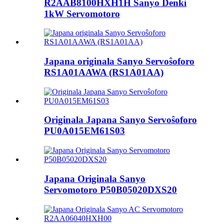
R2AAB8100HXH1H Sanyo Denki
1kW Servomotoro
Japana originala Sanyo Servoŝoforo
RS1A01AAWA (RS1A01AA)
Originala Japana Sanyo Servoŝoforo
PU0A015EM61S03
Japana Originala Sanyo
Servomotoro P50B05020DXS20