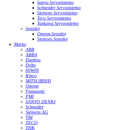
Sanyo Servosistemo
Schneider Servosistemo
Siemens Servosistemo
Teco Servosistemo
Yaskawa Servosistemo
Sensiloj
Omron-Sensiloj
Siemens Sensiloj
Marko
ABB
ABBA
Danfoss
Delto
HIWIN
Kinco
MITSUBISHI
Omron
Panasonic
PMI
SANYO DENKI
Schneider
Siemens AG
TBI
TECO
THK