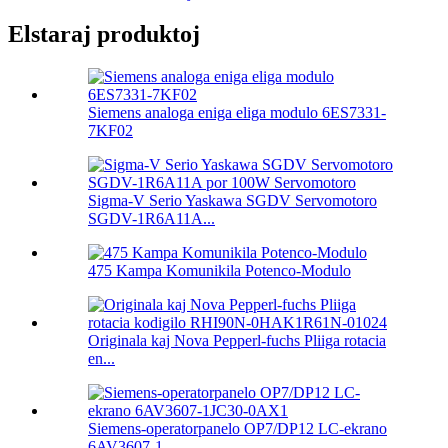
Elstaraj produktoj
Siemens analoga eniga eliga modulo 6ES7331-
7KF02
Sigma-V Serio Yaskawa SGDV Servomotoro
SGDV-1R6A11A...
475 Kampa Komunikila Potenco-Modulo
Originala kaj Nova Pepperl-fuchs Pliiga rotacia
en...
Siemens-operatorpanelo OP7/DP12 LC-ekrano
6AV3607-1...