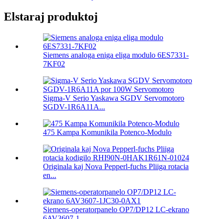
Elstaraj produktoj
Siemens analoga eniga eliga modulo 6ES7331-
7KF02
Sigma-V Serio Yaskawa SGDV Servomotoro
SGDV-1R6A11A...
475 Kampa Komunikila Potenco-Modulo
Originala kaj Nova Pepperl-fuchs Pliiga rotacia
en...
Siemens-operatorpanelo OP7/DP12 LC-ekrano
6AV3607-1...