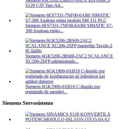
Siemens 6SL3162-2ME01-0AC0 SINAMICS
S120 C/D Tipo Ad...
Siemens 6ES7331-7NF00-0AB0 SIMATIC S7-
300 Analoga enigo...
Siemens 6GK5206-2BS00-2AC2 SCALANCE
XC206-2SFP-administrado...
Siemens 6GK1900-0AB10 C-ŝtopilo por
registrado de agordoj...
Siemens Servosistemo