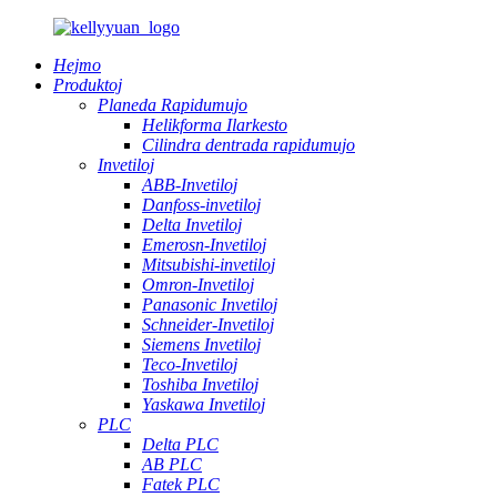
Hejmo
Produktoj
Planeda Rapidumujo
Helikforma Ilarkesto
Cilindra dentrada rapidumujo
Invetiloj
ABB-Invetiloj
Danfoss-invetiloj
Delta Invetiloj
Emerosn-Invetiloj
Mitsubishi-invetiloj
Omron-Invetiloj
Panasonic Invetiloj
Schneider-Invetiloj
Siemens Invetiloj
Teco-Invetiloj
Toshiba Invetiloj
Yaskawa Invetiloj
PLC
Delta PLC
AB PLC
Fatek PLC