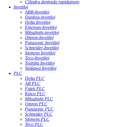
Cilindra dentrada rapidumujo
Invetiloj
ABB-Invetiloj
Danfoss-invetiloj
Delta Invetiloj
Emerosn-Invetiloj
Mitsubishi-invetiloj
Omron-Invetiloj
Panasonic Invetiloj
Schneider-Invetiloj
Siemens Invetiloj
Teco-Invetiloj
Toshiba Invetiloj
Yaskawa Invetiloj
PLC
Delta PLC
AB PLC
Fatek PLC
Kinco PLC
Mitsubishi PLC
Omron PLC
Panasonic PLC
Schneider PLC
Siemens PLC
Teco PLC