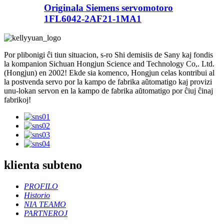
Originala Siemens servomotoro
1FL6042-2AF21-1MA1
Por plibonigi ĉi tiun situacion, s-ro Shi demisiis de Sany kaj fondis
la kompanion Sichuan Hongjun Science and Technology Co,. Ltd.
(Hongjun) en 2002! Ekde sia komenco, Hongjun celas kontribui al
la postvenda servo por la kampo de fabrika aŭtomatigo kaj provizi
unu-lokan servon en la kampo de fabrika aŭtomatigo por ĉiuj ĉinaj
fabrikoj!
klienta subteno
PROFILO
Historio
NIA TEAMO
PARTNEROJ