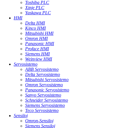
Toshiba PLC
Xinje PLC
Yaskawa PLC
HMI
Delta HMI
Kinco HMI
Mitsubishi HMI
Omron HMI
Panasonic HMI
Proface HMI
Siemens HMI
Weinview HMI
Servosistemo
ABB Servosistemo
Delta Servosistemo
Mitsubishi Servosistemo
Omron Servosistemo
Panasonic Servosistemo
Sanyo Servosistemo
Schneider Servosistemo
Siemens Servosistemo
Teco Servosistemo
Sensiloj
Omron-Sensiloj
Siemens Sensiloj