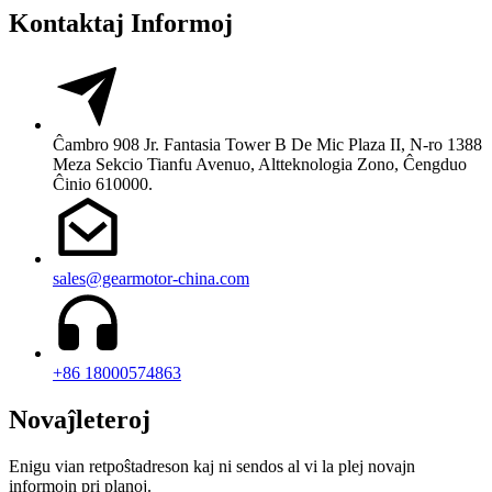
Kontaktaj Informoj
Ĉambro 908 Jr. Fantasia Tower B De Mic Plaza II, N-ro 1388
Meza Sekcio Tianfu Avenuo, Altteknologia Zono, Ĉengduo
Ĉinio 610000.
sales@gearmotor-china.com
+86 18000574863
Novaĵleteroj
Enigu vian retpoŝtadreson kaj ni sendos al vi la plej novajn
informojn pri planoj.