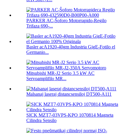
PARKER AC-Ŝoforo Motorrapido-Regilo
Trifaza 690-...
Basler acA1920-40gm Industria GigE-Fotilo el
Germanio...
Mitsubishi MR-J2 Serio 3.5 kW AC
Servoamplifilo MR...
Malsanaj laseraj distancsensiloj DT500-A111
SICK MZT7-03VPS-KPO 1070814 Magneta
Cilindra Sensilo