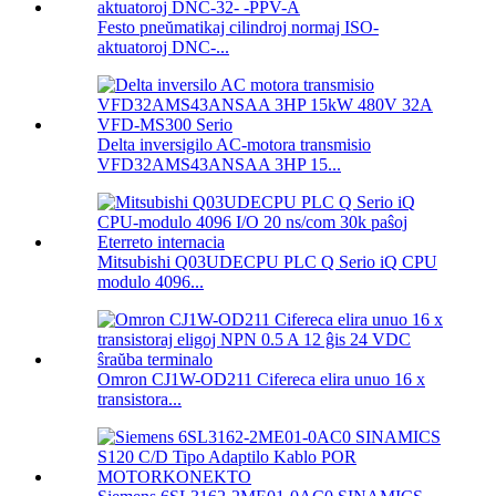
Festo pneŭmatikaj cilindroj normaj ISO-
aktuatoroj DNC-...
Delta inversigilo AC-motora transmisio
VFD32AMS43ANSAA 3HP 15...
Mitsubishi Q03UDECPU PLC Q Serio iQ CPU
modulo 4096...
Omron CJ1W-OD211 Cifereca elira unuo 16 x
transistora...