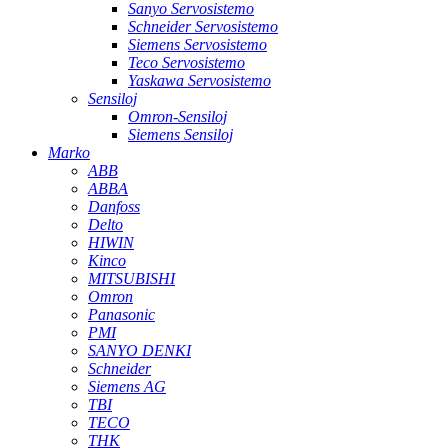
Sanyo Servosistemo
Schneider Servosistemo
Siemens Servosistemo
Teco Servosistemo
Yaskawa Servosistemo
Sensiloj
Omron-Sensiloj
Siemens Sensiloj
Marko
ABB
ABBA
Danfoss
Delto
HIWIN
Kinco
MITSUBISHI
Omron
Panasonic
PMI
SANYO DENKI
Schneider
Siemens AG
TBI
TECO
THK