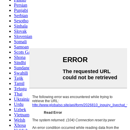
Persian
Punjabi
Serbian
Sesotho
Sinhala
Slovak
Slovenian
Somali
Samoan
Scots Gaelic
Shona
Sindhi
Sundanese
Swahili
Tajik
Tamil
Telugu
Thai
Ukrainian
Urdu
Uzbek
Vietnamese
Welsh
Xhosa