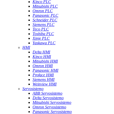
Kinco PLC
Mitsubishi PLC
Omron PLC
Panasonic PLC
Schneider PLC
Siemens PLC
Teco PLC
Toshiba PLC
Xinje PLC
Yaskawa PLC
HMI
Delta HMI
Kinco HMI
Mitsubishi HMI
Omron HMI
Panasonic HMI
Proface HMI
Siemens HMI
Weinview HMI
Servosistemo
ABB Servosistemo
Delta Servosistemo
Mitsubishi Servosistemo
Omron Servosistemo
Panasonic Servosistemo