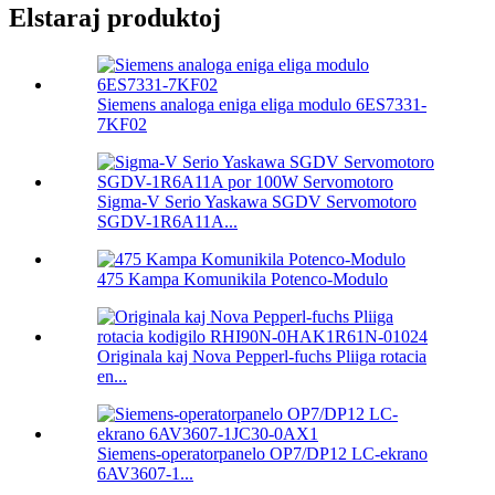
Elstaraj produktoj
Siemens analoga eniga eliga modulo 6ES7331-
7KF02
Sigma-V Serio Yaskawa SGDV Servomotoro
SGDV-1R6A11A...
475 Kampa Komunikila Potenco-Modulo
Originala kaj Nova Pepperl-fuchs Pliiga rotacia
en...
Siemens-operatorpanelo OP7/DP12 LC-ekrano
6AV3607-1...