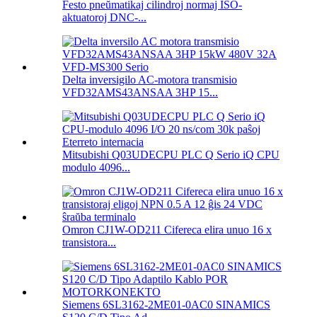
Festo pneŭmatikaj cilindroj normaj ISO-
aktuatoroj DNC-...
Delta inversigilo AC-motora transmisio
VFD32AMS43ANSAA 3HP 15...
Mitsubishi Q03UDECPU PLC Q Serio iQ CPU
modulo 4096...
Omron CJ1W-OD211 Cifereca elira unuo 16 x
transistora...
Siemens 6SL3162-2ME01-0AC0 SINAMICS