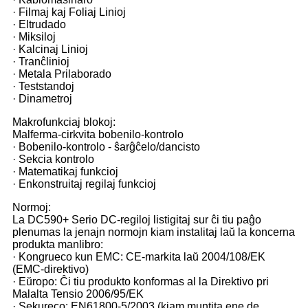
· Filmaj kaj Foliaj Linioj
· Eltrudado
· Miksiloj
· Kalcinaj Linioj
· Tranĉlinioj
· Metala Prilaborado
· Teststandoj
· Dinametroj
Makrofunkciaj blokoj:
Malferma-cirkvita bobenilo-kontrolo
· Bobenilo-kontrolo - ŝarĝĉelo/dancisto
· Sekcia kontrolo
· Matematikaj funkcioj
· Enkonstruitaj regilaj funkcioj
Normoj:
La DC590+ Serio DC-regiloj listigitaj sur ĉi tiu paĝo
plenumas la jenajn normojn kiam instalitaj laŭ la koncerna
produkta manlibro:
· Kongrueco kun EMC: CE-markita laŭ 2004/108/EK
(EMC-direktivo)
· Eŭropo: Ĉi tiu produkto konformas al la Direktivo pri
Malalta Tensio 2006/95/EK
· Sekureco: EN61800-5/2003 (kiam muntita ene de