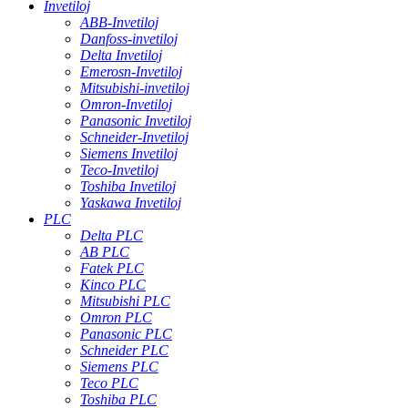
Invetiloj
ABB-Invetiloj
Danfoss-invetiloj
Delta Invetiloj
Emerosn-Invetiloj
Mitsubishi-invetiloj
Omron-Invetiloj
Panasonic Invetiloj
Schneider-Invetiloj
Siemens Invetiloj
Teco-Invetiloj
Toshiba Invetiloj
Yaskawa Invetiloj
PLC
Delta PLC
AB PLC
Fatek PLC
Kinco PLC
Mitsubishi PLC
Omron PLC
Panasonic PLC
Schneider PLC
Siemens PLC
Teco PLC
Toshiba PLC