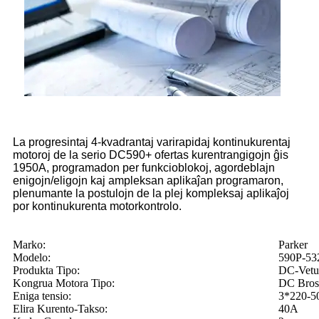
La progresintaj 4-kvadrantaj varirapidaj kontinukurentaj
motoroj de la serio DC590+ ofertas kurentrangigojn ĝis
1950A, programadon per funkcioblokoj, agordeblajn
enigojn/eligojn kaj ampleksan aplikaĵan programaron,
plenumante la postulojn de la plej kompleksaj aplikaĵoj
por kontinukurenta motorkontrolo.
Marko:
Parker
Modelo:
590P-53
Produkta Tipo:
DC-Vetur
Kongrua Motora Tipo:
DC Bros
Eniga tensio:
3*220-
Elira Kurento-Takso:
40A