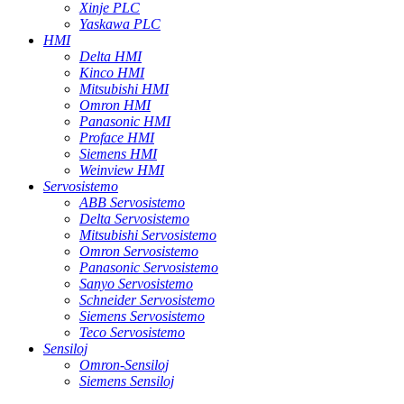
Xinje PLC
Yaskawa PLC
HMI
Delta HMI
Kinco HMI
Mitsubishi HMI
Omron HMI
Panasonic HMI
Proface HMI
Siemens HMI
Weinview HMI
Servosistemo
ABB Servosistemo
Delta Servosistemo
Mitsubishi Servosistemo
Omron Servosistemo
Panasonic Servosistemo
Sanyo Servosistemo
Schneider Servosistemo
Siemens Servosistemo
Teco Servosistemo
Sensiloj
Omron-Sensiloj
Siemens Sensiloj