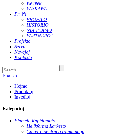
Weintek
YASKAWA
Pri Ni
PROFILO
HISTORIO
NIA TEAMO
PARTNEROJ
Projekto
Servo
Novaĵoj
Kontakto
English
Hejmo
Produktoj
Invetiloj
Kategorioj
Planeda Rapidumujo
Helikforma Ilarkesto
Cilindra dentrada rapidumujo