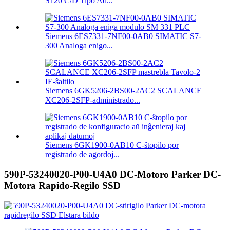
S120 C/D Tipo Ad...
Siemens 6ES7331-7NF00-0AB0 SIMATIC S7-
300 Analoga enigo...
Siemens 6GK5206-2BS00-2AC2 SCALANCE
XC206-2SFP-administrado...
Siemens 6GK1900-0AB10 C-ŝtopilo por
registrado de agordoj...
590P-53240020-P00-U4A0 DC-Motoro Parker DC-
Motora Rapido-Regilo SSD