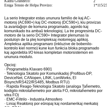
Kadra Grandeco:
2
Eniga Tensio de Helpa Provizo:
1*115/
La serio Integrator estas ununura familio de kaj AC-
motoroj (AC690+) kaj DC-motoroj (DC590+), kiu provizas
la avantaĝojn de komuna programado, agordo kaj
komunikado tra ambaŭ teknologioj. La tre progresinta DC-
motoro de la serio DC590+ Integrator plenumas la
postulojn de la plej kompleksaj motorregaj aplikoj.
Ampleksa aplika programaro (inkluzive de bobenilo-
kontrolo kiel normo) kune kun funkcia bloka programado
kaj agordebla I/O kreas kompletan motorsistemon en
ununura modulo.
Opcioj:
· Programebla Klavaro 6901
· Teknologia Skatolo por Komunikadoj (Profibus-DP,
DeviceNet, CANopen, LINK, LonWorks, EI
Bisynch/RS422/RS485, Modbus RTU)
· Rapida Reago-Teknologia Skatolo (analoga Taĥemetro,
kodigilo mikrotaĥemetro por akrila FO, mikrotaĥemetro por
vitra FO)
· EMC-Filtrilo - Industria Atmosfero
· Liniaj Reaktoroj por eŭropaj kaj nordamerikaj merkatoj