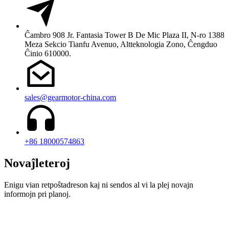
Ĉambro 908 Jr. Fantasia Tower B De Mic Plaza II, N-ro 1388
Meza Sekcio Tianfu Avenuo, Altteknologia Zono, Ĉengduo
Ĉinio 610000.
sales@gearmotor-china.com
+86 18000574863
Novaĵleteroj
Enigu vian retpoŝtadreson kaj ni sendos al vi la plej novajn
informojn pri planoj.