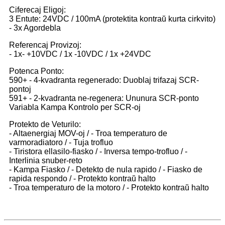
Ciferecaj Eligoj:
3 Entute: 24VDC / 100mA (protektita kontraŭ kurta cirkvito)
- 3x Agordebla
Referencaj Provizoj:
- 1x- +10VDC / 1x -10VDC / 1x +24VDC
Potenca Ponto:
590+ - 4-kvadranta regenerado: Duoblaj trifazaj SCR-
pontoj
591+ - 2-kvadranta ne-regenera: Ununura SCR-ponto
Variabla Kampa Kontrolo per SCR-oj
Protekto de Veturilo:
- Altaenergiaj MOV-oj / - Troa temperaturo de
varmoradiatoro / - Tuja trofluo
- Tiristora ellasilo-fiasko / - Inversa tempo-trofluo / -
Interlinia snuber-reto
- Kampa Fiasko / - Detekto de nula rapido / - Fiasko de
rapida respondo / - Protekto kontraŭ halto
- Troa temperaturo de la motoro / - Protekto kontraŭ halto