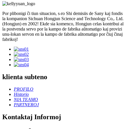
Por plibonigi ĉi tiun situacion, s-ro Shi demisiis de Sany kaj fondis
la kompanion Sichuan Hongjun Science and Technology Co,. Ltd.
(Hongjun) en 2002! Ekde sia komenco, Hongjun celas kontribui al
la postvenda servo por la kampo de fabrika aŭtomatigo kaj provizi
unu-lokan servon en la kampo de fabrika aŭtomatigo por ĉiuj ĉinaj
fabrikoj!
klienta subteno
PROFILO
Historio
NIA TEAMO
PARTNEROJ
Kontaktaj Informoj