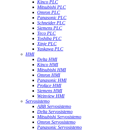
Kinco PLC
Mitsubishi PLC
Omron PLC
Panasonic PLC
Schneider PLC
Siemens PLC
Teco PLC
Toshiba PLC
Xinje PLC
Yaskawa PLC
HMI
Delta HMI
Kinco HMI
Mitsubishi HMI
Omron HMI
Panasonic HMI
Proface HMI
Siemens HMI
Weinview HMI
Servosistemo
ABB Servosistemo
Delta Servosistemo
Mitsubishi Servosistemo
Omron Servosistemo
Panasonic Servosistemo