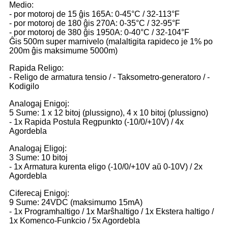
Medio:
- por motoroj de 15 ĝis 165A: 0-45°C / 32-113°F
- por motoroj de 180 ĝis 270A: 0-35°C / 32-95°F
- por motoroj de 380 ĝis 1950A: 0-40°C / 32-104°F
Ĝis 500m super marnivelo (malaltigita rapideco je 1% po
200m ĝis maksimume 5000m)
Rapida Religo:
- Religo de armatura tensio / - Taksometro-generatoro / -
Kodigilo
Analogaj Enigoj:
5 Sume: 1 x 12 bitoj (plussigno), 4 x 10 bitoj (plussigno)
- 1x Rapida Postula Regpunkto (-10/0/+10V) / 4x
Agordebla
Analogaj Eligoj:
3 Sume: 10 bitoj
- 1x Armatura kurenta eligo (-10/0/+10V aŭ 0-10V) / 2x
Agordebla
Ciferecaj Enigoj:
9 Sume: 24VDC (maksimumo 15mA)
- 1x Programhaltigo / 1x Marŝhaltigo / 1x Ekstera haltigo /
1x Komenco-Funkcio / 5x Agordebla