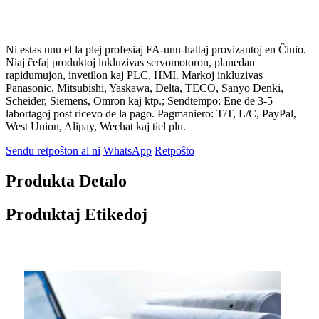
Ni estas unu el la plej profesiaj FA-unu-haltaj provizantoj en Ĉinio.
Niaj ĉefaj produktoj inkluzivas servomotoron, planedan
rapidumujon, invetilon kaj PLC, HMI. Markoj inkluzivas
Panasonic, Mitsubishi, Yaskawa, Delta, TECO, Sanyo Denki,
Scheider, Siemens, Omron kaj ktp.; Sendtempo: Ene de 3-5
labortagoj post ricevo de la pago. Pagmaniero: T/T, L/C, PayPal,
West Union, Alipay, Wechat kaj tiel plu.
Sendu retpoŝton al ni
WhatsApp
Retpoŝto
Produkta Detalo
Produktaj Etikedoj