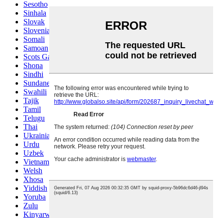
Sesotho
Sinhala
Slovak
Slovenian
Somali
Samoan
Scots Gaelic
Shona
Sindhi
Sundanese
Swahili
Tajik
Tamil
Telugu
Thai
Ukrainian
Urdu
Uzbek
Vietnamese
Welsh
Xhosa
Yiddish
Yoruba
Zulu
Kinyarwanda