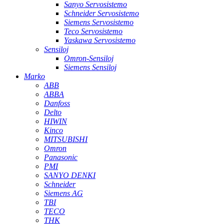
Sanyo Servosistemo
Schneider Servosistemo
Siemens Servosistemo
Teco Servosistemo
Yaskawa Servosistemo
Sensiloj
Omron-Sensiloj
Siemens Sensiloj
Marko
ABB
ABBA
Danfoss
Delto
HIWIN
Kinco
MITSUBISHI
Omron
Panasonic
PMI
SANYO DENKI
Schneider
Siemens AG
TBI
TECO
THK