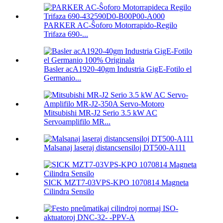
PARKER AC-Ŝoforo Motorrapido-Regilo
Trifaza 690-...
Basler acA1920-40gm Industria GigE-Fotilo el
Germanio...
Mitsubishi MR-J2 Serio 3.5 kW AC
Servoamplifilo MR...
Malsanaj laseraj distancsensiloj DT500-A111
SICK MZT7-03VPS-KPO 1070814 Magneta
Cilindra Sensilo