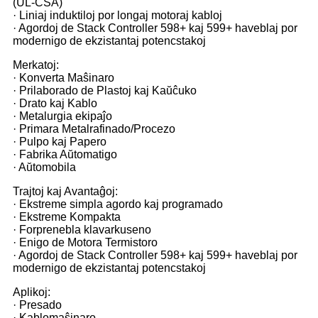
(UL-CSA)
· Liniaj induktiloj por longaj motoraj kabloj
· Agordoj de Stack Controller 598+ kaj 599+ haveblaj por
modernigo de ekzistantaj potencstakoj
Merkatoj:
· Konverta Maŝinaro
· Prilaborado de Plastoj kaj Kaŭĉuko
· Drato kaj Kablo
· Metalurgia ekipaĵo
· Primara Metalrafinado/Procezo
· Pulpo kaj Papero
· Fabrika Aŭtomatigo
· Aŭtomobila
Trajtoj kaj Avantaĝoj:
· Ekstreme simpla agordo kaj programado
· Ekstreme Kompakta
· Forprenebla klavarkuseno
· Enigo de Motora Termistoro
· Agordoj de Stack Controller 598+ kaj 599+ haveblaj por
modernigo de ekzistantaj potencstakoj
Aplikoj:
· Presado
· Kablomaŝinaro