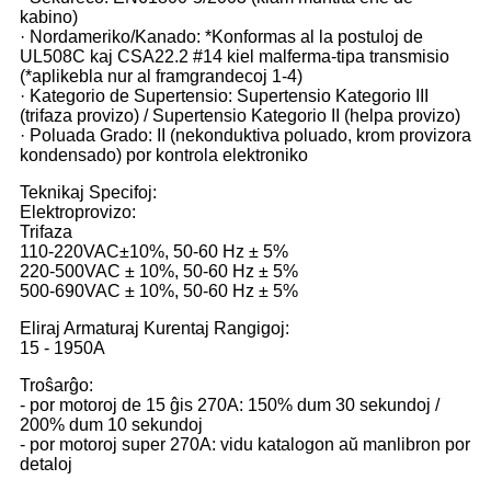
kabino)
· Nordameriko/Kanado: *Konformas al la postuloj de
UL508C kaj CSA22.2 #14 kiel malferma-tipa transmisio
(*aplikebla nur al framgrandecoj 1-4)
· Kategorio de Supertensio: Supertensio Kategorio III
(trifaza provizo) / Supertensio Kategorio II (helpa provizo)
· Poluada Grado: II (nekonduktiva poluado, krom provizora
kondensado) por kontrola elektroniko
Teknikaj Specifoj:
Elektroprovizo:
Trifaza
110-220VAC±10%, 50-60 Hz ± 5%
220-500VAC ± 10%, 50-60 Hz ± 5%
500-690VAC ± 10%, 50-60 Hz ± 5%
Eliraj Armaturaj Kurentaj Rangigoj:
15 - 1950A
Troŝarĝo:
- por motoroj de 15 ĝis 270A: 150% dum 30 sekundoj /
200% dum 10 sekundoj
- por motoroj super 270A: vidu katalogon aŭ manlibron por
detaloj