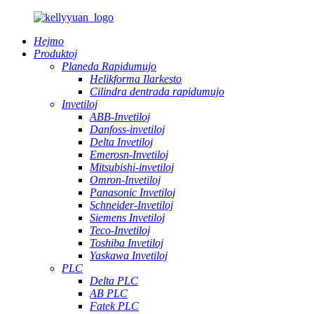
Hejmo
Produktoj
Planeda Rapidumujo
Helikforma Ilarkesto
Cilindra dentrada rapidumujo
Invetiloj
ABB-Invetiloj
Danfoss-invetiloj
Delta Invetiloj
Emerosn-Invetiloj
Mitsubishi-invetiloj
Omron-Invetiloj
Panasonic Invetiloj
Schneider-Invetiloj
Siemens Invetiloj
Teco-Invetiloj
Toshiba Invetiloj
Yaskawa Invetiloj
PLC
Delta PLC
AB PLC
Fatek PLC