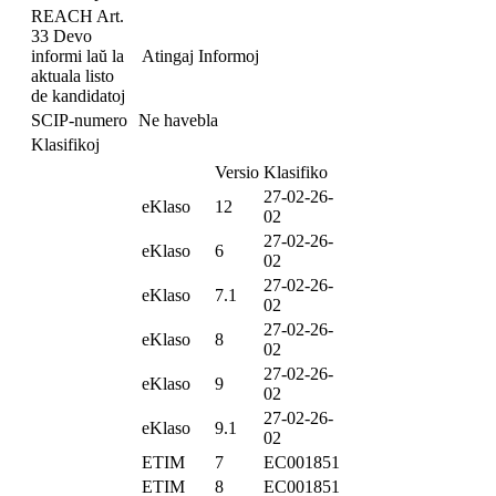
REACH Art.
33 Devo
informi laŭ la
Atingaj Informoj
aktuala listo
de kandidatoj
SCIP-numero
Ne havebla
Klasifikoj
Versio
Klasifiko
27-02-26-
eKlaso
12
02
27-02-26-
eKlaso
6
02
27-02-26-
eKlaso
7.1
02
27-02-26-
eKlaso
8
02
27-02-26-
eKlaso
9
02
27-02-26-
eKlaso
9.1
02
ETIM
7
EC001851
ETIM
8
EC001851