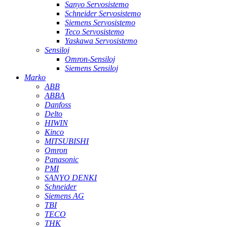
Sanyo Servosistemo
Schneider Servosistemo
Siemens Servosistemo
Teco Servosistemo
Yaskawa Servosistemo
Sensiloj
Omron-Sensiloj
Siemens Sensiloj
Marko
ABB
ABBA
Danfoss
Delto
HIWIN
Kinco
MITSUBISHI
Omron
Panasonic
PMI
SANYO DENKI
Schneider
Siemens AG
TBI
TECO
THK