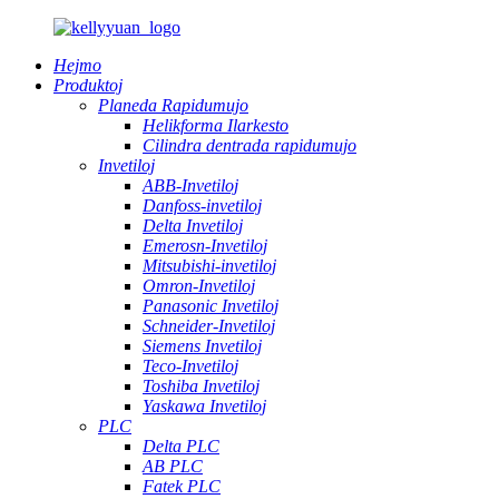
Hejmo
Produktoj
Planeda Rapidumujo
Helikforma Ilarkesto
Cilindra dentrada rapidumujo
Invetiloj
ABB-Invetiloj
Danfoss-invetiloj
Delta Invetiloj
Emerosn-Invetiloj
Mitsubishi-invetiloj
Omron-Invetiloj
Panasonic Invetiloj
Schneider-Invetiloj
Siemens Invetiloj
Teco-Invetiloj
Toshiba Invetiloj
Yaskawa Invetiloj
PLC
Delta PLC
AB PLC
Fatek PLC