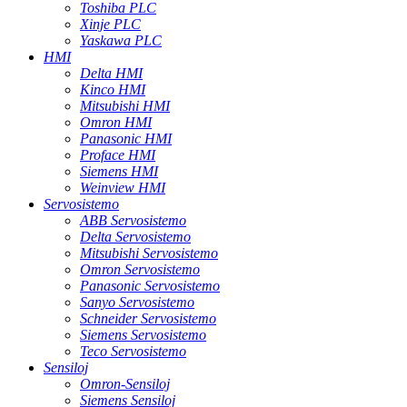
Toshiba PLC
Xinje PLC
Yaskawa PLC
HMI
Delta HMI
Kinco HMI
Mitsubishi HMI
Omron HMI
Panasonic HMI
Proface HMI
Siemens HMI
Weinview HMI
Servosistemo
ABB Servosistemo
Delta Servosistemo
Mitsubishi Servosistemo
Omron Servosistemo
Panasonic Servosistemo
Sanyo Servosistemo
Schneider Servosistemo
Siemens Servosistemo
Teco Servosistemo
Sensiloj
Omron-Sensiloj
Siemens Sensiloj