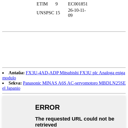
ETIM
9
EC001851
26-10-11-
UNSPSC
15
09
Antaŭa:
FX3U-4AD-ADP Mitsubishi FX3U plc Analoga eniga
modulo
Sekva:
Panasonic MINAS A6S AC-servomotoro MBDLN25SE
el Japanio