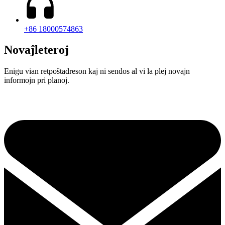
+86 18000574863
Novaĵleteroj
Enigu vian retpoŝtadreson kaj ni sendos al vi la plej novajn
informojn pri planoj.