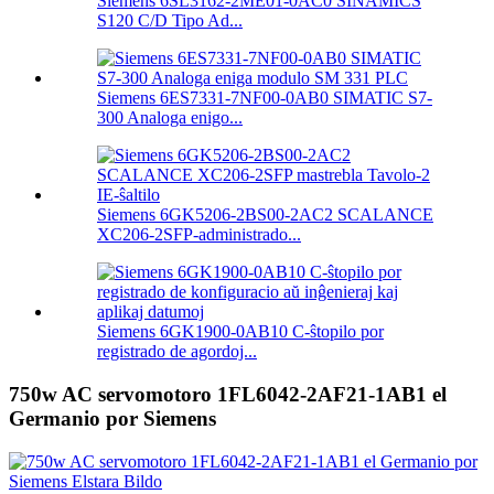
Siemens 6SL3162-2ME01-0AC0 SINAMICS
S120 C/D Tipo Ad...
Siemens 6ES7331-7NF00-0AB0 SIMATIC S7-
300 Analoga enigo...
Siemens 6GK5206-2BS00-2AC2 SCALANCE
XC206-2SFP-administrado...
Siemens 6GK1900-0AB10 C-ŝtopilo por
registrado de agordoj...
750w AC servomotoro 1FL6042-2AF21-1AB1 el
Germanio por Siemens