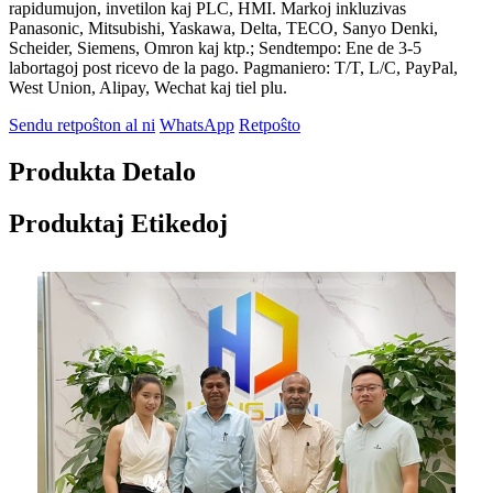
rapidumujon, invetilon kaj PLC, HMI. Markoj inkluzivas
Panasonic, Mitsubishi, Yaskawa, Delta, TECO, Sanyo Denki,
Scheider, Siemens, Omron kaj ktp.; Sendtempo: Ene de 3-5
labortagoj post ricevo de la pago. Pagmaniero: T/T, L/C, PayPal,
West Union, Alipay, Wechat kaj tiel plu.
Sendu retpoŝton al ni
WhatsApp
Retpoŝto
Produkta Detalo
Produktaj Etikedoj