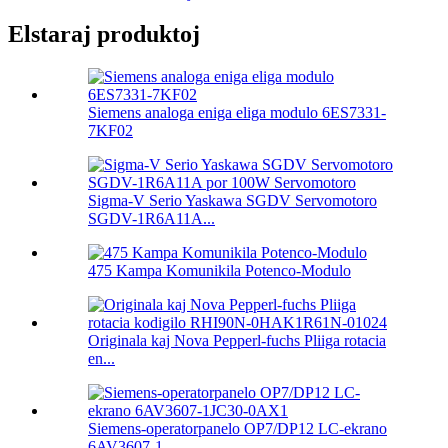
Elstaraj produktoj
Siemens analoga eniga eliga modulo 6ES7331-
7KF02
Sigma-V Serio Yaskawa SGDV Servomotoro
SGDV-1R6A11A...
475 Kampa Komunikila Potenco-Modulo
Originala kaj Nova Pepperl-fuchs Pliiga rotacia
en...
Siemens-operatorpanelo OP7/DP12 LC-ekrano
6AV3607-1...