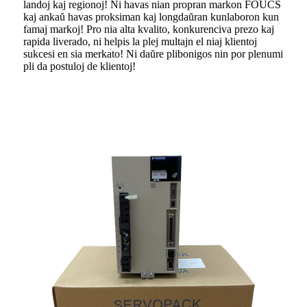
landoj kaj regionoj! Ni havas nian propran markon FOUCS
kaj ankaŭ havas proksiman kaj longdaŭran kunlaboron kun
famaj markoj! Pro nia alta kvalito, konkurenciva prezo kaj
rapida liverado, ni helpis la plej multajn el niaj klientoj
sukcesi en sia merkato! Ni daŭre plibonigos nin por plenumi
pli da postuloj de klientoj!