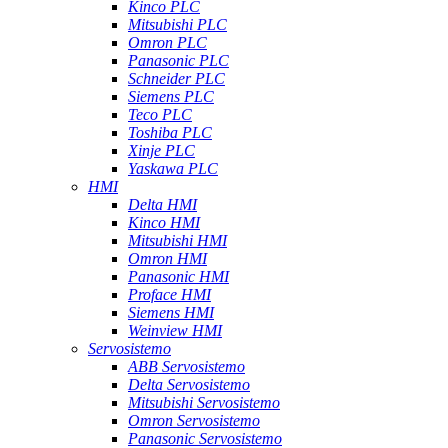
Kinco PLC
Mitsubishi PLC
Omron PLC
Panasonic PLC
Schneider PLC
Siemens PLC
Teco PLC
Toshiba PLC
Xinje PLC
Yaskawa PLC
HMI
Delta HMI
Kinco HMI
Mitsubishi HMI
Omron HMI
Panasonic HMI
Proface HMI
Siemens HMI
Weinview HMI
Servosistemo
ABB Servosistemo
Delta Servosistemo
Mitsubishi Servosistemo
Omron Servosistemo
Panasonic Servosistemo