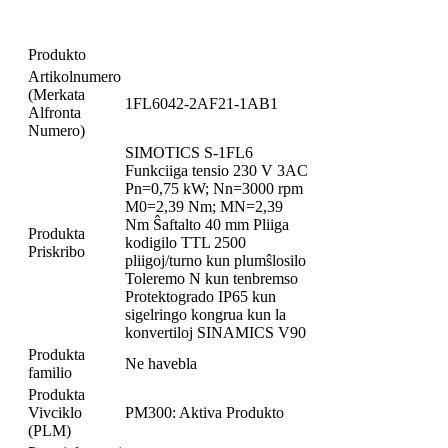
Produkto
Artikolnumero
(Merkata
1FL6042-2AF21-1AB1
Alfronta
Numero)
SIMOTICS S-1FL6
Funkciiga tensio 230 V 3AC
Pn=0,75 kW; Nn=3000 rpm
M0=2,39 Nm; MN=2,39
Nm Ŝaftalto 40 mm Pliiga
Produkta
kodigilo TTL 2500
Priskribo
pliigoj/turno kun plumŝlosilo
Toleremo N kun tenbremso
Protektogrado IP65 kun
sigelringo kongrua kun la
konvertiloj SINAMICS V90
Produkta
Ne havebla
familio
Produkta
Vivciklo
PM300: Aktiva Produkto
(PLM)