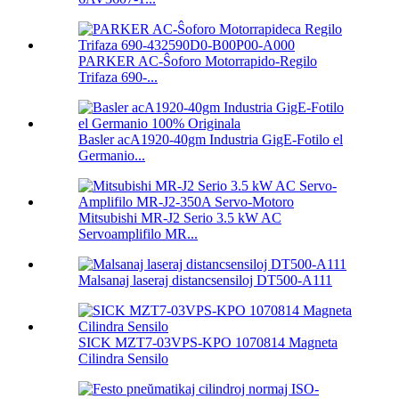
PARKER AC-Ŝoforo Motorrapido-Regilo
Trifaza 690-...
Basler acA1920-40gm Industria GigE-Fotilo el
Germanio...
Mitsubishi MR-J2 Serio 3.5 kW AC
Servoamplifilo MR...
Malsanaj laseraj distancsensiloj DT500-A111
SICK MZT7-03VPS-KPO 1070814 Magneta
Cilindra Sensilo