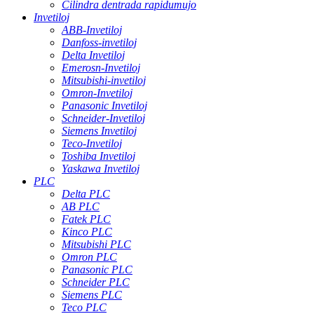
Cilindra dentrada rapidumujo
Invetiloj
ABB-Invetiloj
Danfoss-invetiloj
Delta Invetiloj
Emerosn-Invetiloj
Mitsubishi-invetiloj
Omron-Invetiloj
Panasonic Invetiloj
Schneider-Invetiloj
Siemens Invetiloj
Teco-Invetiloj
Toshiba Invetiloj
Yaskawa Invetiloj
PLC
Delta PLC
AB PLC
Fatek PLC
Kinco PLC
Mitsubishi PLC
Omron PLC
Panasonic PLC
Schneider PLC
Siemens PLC
Teco PLC