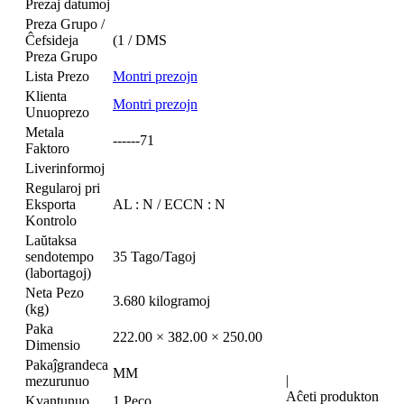
Prezaj datumoj
Preza Grupo /
Ĉefsideja
(1 / DMS
Preza Grupo
Lista Prezo
Montri prezojn
Klienta
Montri prezojn
Unuoprezo
Metala
------71
Faktoro
Liverinformoj
Regularoj pri
Eksporta
AL : N / ECCN : N
Kontrolo
Laŭtaksa
sendotempo
35 Tago/Tagoj
(labortagoj)
Neta Pezo
3.680 kilogramoj
(kg)
Paka
222.00 × 382.00 × 250.00
Dimensio
Pakaĵgrandeca
MM
|
mezurunuo
Aĉeti produkton
Kvantunuo
1 Peco