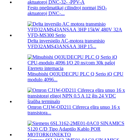
Festo pneŭmatikaj cilindroj normaj ISO-
aktuatoroj DNC-...
Delta inversigilo AC-motora transmisio
VFD32AMS43ANSAA 3HP 15...
Mitsubishi Q03UDECPU PLC Q Serio iQ CPU
modulo 4096...
Omron CJ1W-OD211 Cifereca elira unuo 16 x
transistora...