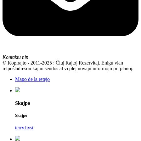
Kontaktu nin
© Kopirajto - 2011-2025 : Ĉiuj Rajtoj Rezervitaj. Enigu vian
retpoŝtadreson kaj ni sendos al vi plej novajn informojn pri planoj.
Mapo de la retejo
Skajpo
Skajpo
terry.hyst