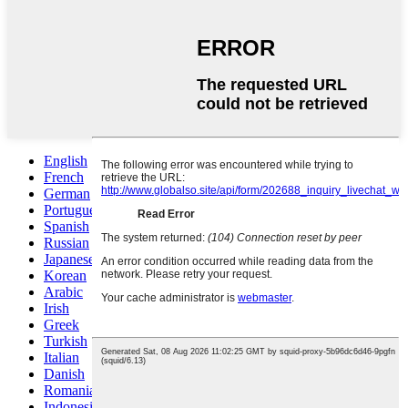
English
French
German
Portuguese
Spanish
Russian
Japanese
Korean
Arabic
Irish
Greek
Turkish
Italian
Danish
Romanian
Indonesian