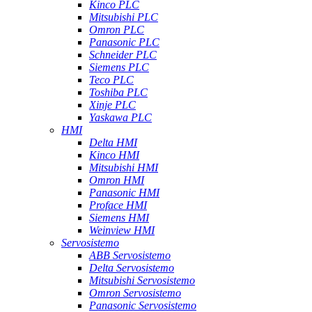
Kinco PLC
Mitsubishi PLC
Omron PLC
Panasonic PLC
Schneider PLC
Siemens PLC
Teco PLC
Toshiba PLC
Xinje PLC
Yaskawa PLC
HMI
Delta HMI
Kinco HMI
Mitsubishi HMI
Omron HMI
Panasonic HMI
Proface HMI
Siemens HMI
Weinview HMI
Servosistemo
ABB Servosistemo
Delta Servosistemo
Mitsubishi Servosistemo
Omron Servosistemo
Panasonic Servosistemo