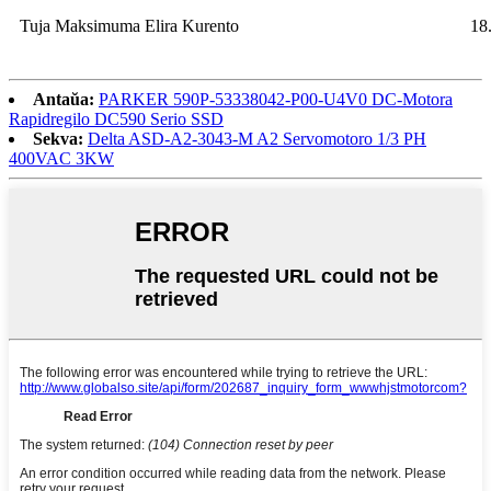
Tuja Maksimuma Elira Kurento
18
Antaŭa:
PARKER 590P-53338042-P00-U4V0 DC-Motora
Rapidregilo DC590 Serio SSD
Sekva:
Delta ASD-A2-3043-M A2 Servomotoro 1/3 PH
400VAC 3KW