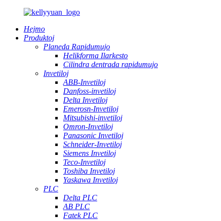
Hejmo
Produktoj
Planeda Rapidumujo
Helikforma Ilarkesto
Cilindra dentrada rapidumujo
Invetiloj
ABB-Invetiloj
Danfoss-invetiloj
Delta Invetiloj
Emerosn-Invetiloj
Mitsubishi-invetiloj
Omron-Invetiloj
Panasonic Invetiloj
Schneider-Invetiloj
Siemens Invetiloj
Teco-Invetiloj
Toshiba Invetiloj
Yaskawa Invetiloj
PLC
Delta PLC
AB PLC
Fatek PLC