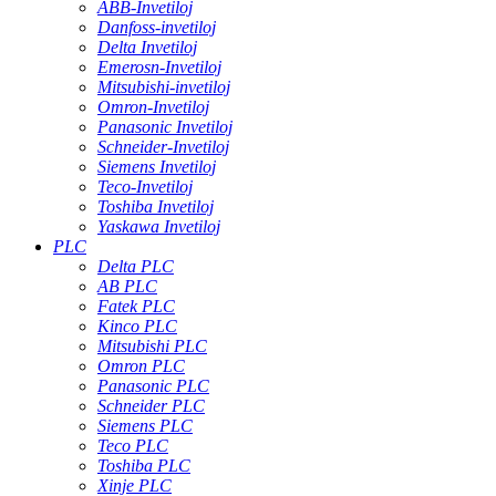
ABB-Invetiloj
Danfoss-invetiloj
Delta Invetiloj
Emerosn-Invetiloj
Mitsubishi-invetiloj
Omron-Invetiloj
Panasonic Invetiloj
Schneider-Invetiloj
Siemens Invetiloj
Teco-Invetiloj
Toshiba Invetiloj
Yaskawa Invetiloj
PLC
Delta PLC
AB PLC
Fatek PLC
Kinco PLC
Mitsubishi PLC
Omron PLC
Panasonic PLC
Schneider PLC
Siemens PLC
Teco PLC
Toshiba PLC
Xinje PLC