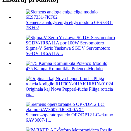
Siemens analoga eniga eliga modulo 6ES7331-
7KF02
Sigma-V Serio Yaskawa SGDV Servomotoro
SGDV-1R6A11A...
475 Kampa Komunikila Potenco-Modulo
Originala kaj Nova Pepperl-fuchs Pliiga rotacia
en...
Siemens-operatorpanelo OP7/DP12 LC-ekrano
6AV3607-1...