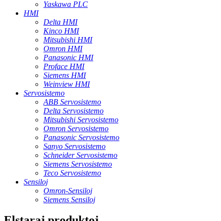
Yaskawa PLC
HMI
Delta HMI
Kinco HMI
Mitsubishi HMI
Omron HMI
Panasonic HMI
Proface HMI
Siemens HMI
Weinview HMI
Servosistemo
ABB Servosistemo
Delta Servosistemo
Mitsubishi Servosistemo
Omron Servosistemo
Panasonic Servosistemo
Sanyo Servosistemo
Schneider Servosistemo
Siemens Servosistemo
Teco Servosistemo
Sensiloj
Omron-Sensiloj
Siemens Sensiloj
Elstaraj produktoj