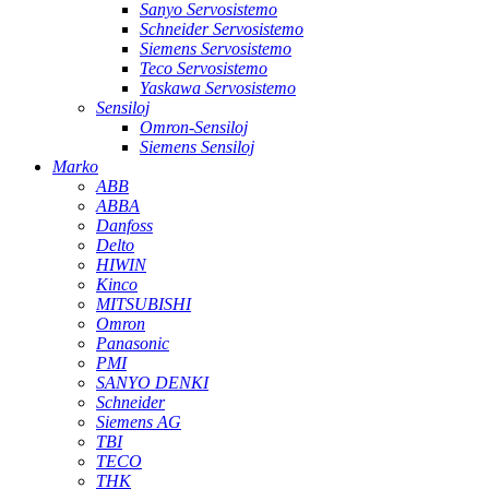
Sanyo Servosistemo
Schneider Servosistemo
Siemens Servosistemo
Teco Servosistemo
Yaskawa Servosistemo
Sensiloj
Omron-Sensiloj
Siemens Sensiloj
Marko
ABB
ABBA
Danfoss
Delto
HIWIN
Kinco
MITSUBISHI
Omron
Panasonic
PMI
SANYO DENKI
Schneider
Siemens AG
TBI
TECO
THK