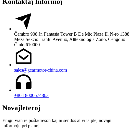
Kontaktaj Informoj
Ĉambro 908 Jr. Fantasia Tower B De Mic Plaza II, N-ro 1388
Meza Sekcio Tianfu Avenuo, Altteknologia Zono, Ĉengduo
Ĉinio 610000.
sales@gearmotor-china.com
+86 18000574863
Novaĵleteroj
Enigu vian retpoŝtadreson kaj ni sendos al vi la plej novajn
informojn pri planoj.