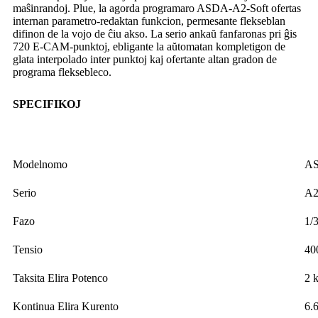
maŝinrandoj. Plue, la agorda programaro ASDA-A2-Soft ofertas
internan parametro-redaktan funkcion, permesante flekseblan
difinon de la vojo de ĉiu akso. La serio ankaŭ fanfaronas pri ĝis
720 E-CAM-punktoj, ebligante la aŭtomatan kompletigon de
glata interpolado inter punktoj kaj ofertante altan gradon de
programa fleksebleco.
SPECIFIKOJ
Modelnomo
AS
Serio
A2
Fazo
1/
Tensio
40
Taksita Elira Potenco
2 
Kontinua Elira Kurento
6.