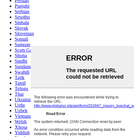
Persian
Punjabi
Serbian
Sesotho
Sinhala
Slovak
Slovenian
Somali
Samoan
Scots Gaelic
Shona
Sindhi
Sundanese
Swahili
Tajik
Tamil
Telugu
Thai
Ukrainian
Urdu
Uzbek
Vietnamese
Welsh
Xhosa
Yiddish