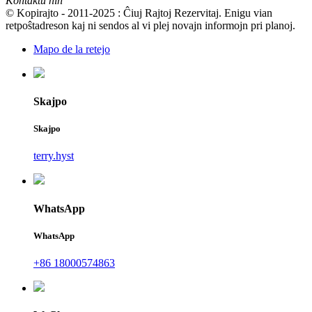
Kontaktu nin
© Kopirajto - 2011-2025 : Ĉiuj Rajtoj Rezervitaj. Enigu vian
retpoŝtadreson kaj ni sendos al vi plej novajn informojn pri planoj.
Mapo de la retejo
Skajpo
Skajpo
terry.hyst
WhatsApp
WhatsApp
+86 18000574863