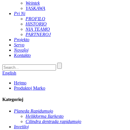
Weintek
YASKAWA
Pri Ni
PROFILO
HISTORIO
NIA TEAMO
PARTNEROJ
Projekto
Servo
Novaĵoj
Kontakto
English
Hejmo
Produktoj Marko
Kategorioj
Planeda Rapidumujo
Helikforma Ilarkesto
Cilindra dentrada rapidumujo
Invetiloj