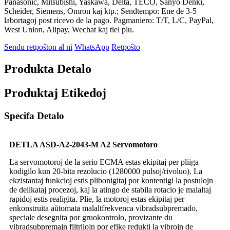
Panasonic, Mitsubishi, Yaskawa, Delta, TECO, Sanyo Denki,
Scheider, Siemens, Omron kaj ktp.; Sendtempo: Ene de 3-5
labortagoj post ricevo de la pago. Pagmaniero: T/T, L/C, PayPal,
West Union, Alipay, Wechat kaj tiel plu.
Sendu retpoŝton al ni
WhatsApp
Retpoŝto
Produkta Detalo
Produktaj Etikedoj
Specifa Detalo
DETLA ASD-A2-2043-M A2 Servomotoro
La servomotoroj de la serio ECMA estas ekipitaj per pliiga
kodigilo kun 20-bita rezolucio (1280000 pulsoj/rivoluo). La
ekzistantaj funkcioj estis plibonigitaj por kontentigi la postulojn
de delikataj procezoj, kaj la atingo de stabila rotacio je malaltaj
rapidoj estis realigita. Plie, la motoroj estas ekipitaj per
enkonstruita aŭtomata malaltfrekvenca vibradsubpremado,
speciale desegnita por gruokontrolo, provizante du
vibradsubpremajn filtrilojn por efike redukti la vibrojn de