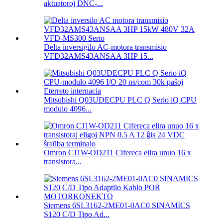
aktuatoroj DNC-...
Delta inversigilo AC-motora transmisio
VFD32AMS43ANSAA 3HP 15...
Mitsubishi Q03UDECPU PLC Q Serio iQ CPU
modulo 4096...
Omron CJ1W-OD211 Cifereca elira unuo 16 x
transistora...
Siemens 6SL3162-2ME01-0AC0 SINAMICS
S120 C/D Tipo Ad...