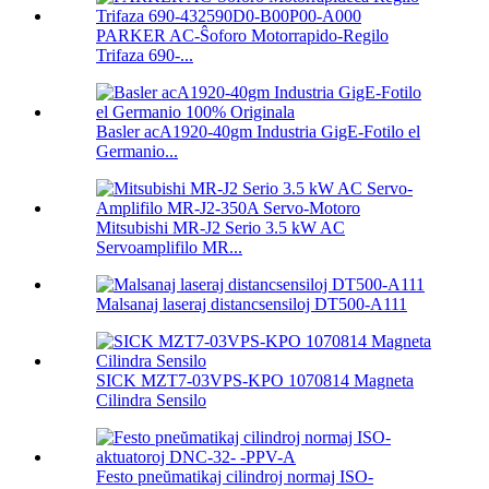
PARKER AC-Ŝoforo Motorrapido-Regilo
Trifaza 690-...
Basler acA1920-40gm Industria GigE-Fotilo el
Germanio...
Mitsubishi MR-J2 Serio 3.5 kW AC
Servoamplifilo MR...
Malsanaj laseraj distancsensiloj DT500-A111
SICK MZT7-03VPS-KPO 1070814 Magneta
Cilindra Sensilo
Festo pneŭmatikaj cilindroj normaj ISO-