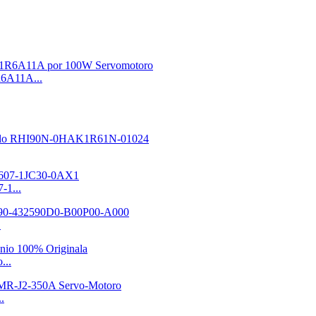
6A11A...
-1...
.
...
.