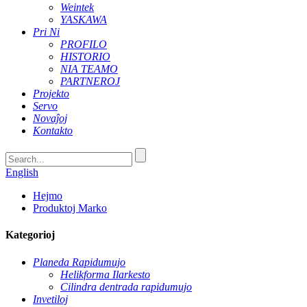
Weintek
YASKAWA
Pri Ni
PROFILO
HISTORIO
NIA TEAMO
PARTNEROJ
Projekto
Servo
Novaĵoj
Kontakto
English
Hejmo
Produktoj Marko
Kategorioj
Planeda Rapidumujo
Helikforma Ilarkesto
Cilindra dentrada rapidumujo
Invetiloj