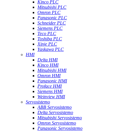
Kinco PLC
Mitsubishi PLC
Omron PLC
Panasonic PLC
Schneider PLC
Siemens PLC
Teco PLC
Toshiba PLC
Xinje PLC
Yaskawa PLC
HMI
Delta HMI
Kinco HMI
Mitsubishi HMI
Omron HMI
Panasonic HMI
Proface HMI
Siemens HMI
Weinview HMI
Servosistemo
ABB Servosistemo
Delta Servosistemo
Mitsubishi Servosistemo
Omron Servosistemo
Panasonic Servosistemo