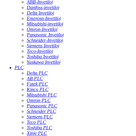
ABB-Invetiloj
Danfoss-invetiloj
Delta Invetiloj
Emerosn-Invetiloj
Mitsubishi-invetiloj
Omron-Invetiloj
Panasonic Invetiloj
Schneider-Invetiloj
Siemens Invetiloj
Teco-Invetiloj
Toshiba Invetiloj
Yaskawa Invetiloj
PLC
Delta PLC
AB PLC
Fatek PLC
Kinco PLC
Mitsubishi PLC
Omron PLC
Panasonic PLC
Schneider PLC
Siemens PLC
Teco PLC
Toshiba PLC
Xinje PLC