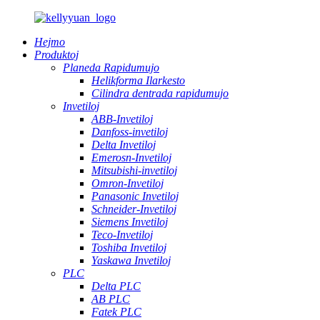
Hejmo
Produktoj
Planeda Rapidumujo
Helikforma Ilarkesto
Cilindra dentrada rapidumujo
Invetiloj
ABB-Invetiloj
Danfoss-invetiloj
Delta Invetiloj
Emerosn-Invetiloj
Mitsubishi-invetiloj
Omron-Invetiloj
Panasonic Invetiloj
Schneider-Invetiloj
Siemens Invetiloj
Teco-Invetiloj
Toshiba Invetiloj
Yaskawa Invetiloj
PLC
Delta PLC
AB PLC
Fatek PLC