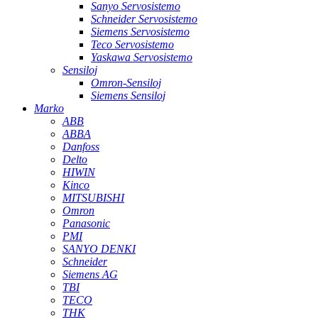
Sanyo Servosistemo
Schneider Servosistemo
Siemens Servosistemo
Teco Servosistemo
Yaskawa Servosistemo
Sensiloj
Omron-Sensiloj
Siemens Sensiloj
Marko
ABB
ABBA
Danfoss
Delto
HIWIN
Kinco
MITSUBISHI
Omron
Panasonic
PMI
SANYO DENKI
Schneider
Siemens AG
TBI
TECO
THK