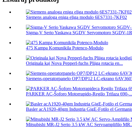
Siemens analoga eniga eliga modulo 6ES7331-7KF02
Sigma-V Serio Yaskawa SGDV Servomotoro SGDV-1R
475 Kampa Komunikila Potenco-Modulo
Originala kaj Nova Pepperl-fuchs Pliiga rotacia en...
Siemens-operatorpanelo OP7/DP12 LC-ekrano 6AV3607
PARKER AC-Ŝoforo Motorrapido-Regilo Trifaza 690-..
Basler acA1920-40gm Industria GigE-Fotilo el Germanio
Mitsubishi MR-J2 Serio 3.5 kW AC Servoamplifilo MR..