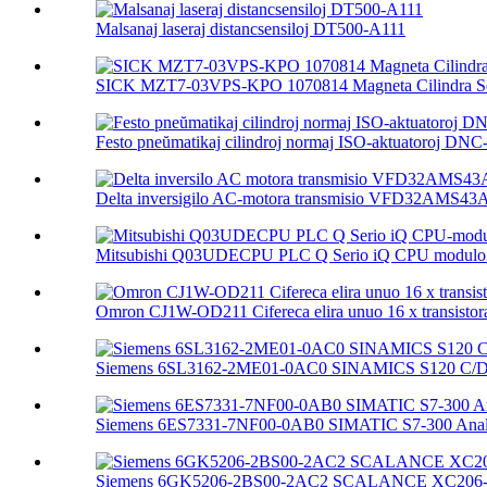
Malsanaj laseraj distancsensiloj DT500-A111
SICK MZT7-03VPS-KPO 1070814 Magneta Cilindra Se
Festo pneŭmatikaj cilindroj normaj ISO-aktuatoroj DNC-.
Delta inversigilo AC-motora transmisio VFD32AMS4
Mitsubishi Q03UDECPU PLC Q Serio iQ CPU modulo 
Omron CJ1W-OD211 Cifereca elira unuo 16 x transistora
Siemens 6SL3162-2ME01-0AC0 SINAMICS S120 C/D T
Siemens 6ES7331-7NF00-0AB0 SIMATIC S7-300 Analo
Siemens 6GK5206-2BS00-2AC2 SCALANCE XC206-2SF