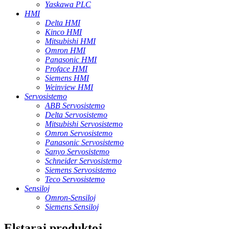
Yaskawa PLC
HMI
Delta HMI
Kinco HMI
Mitsubishi HMI
Omron HMI
Panasonic HMI
Proface HMI
Siemens HMI
Weinview HMI
Servosistemo
ABB Servosistemo
Delta Servosistemo
Mitsubishi Servosistemo
Omron Servosistemo
Panasonic Servosistemo
Sanyo Servosistemo
Schneider Servosistemo
Siemens Servosistemo
Teco Servosistemo
Sensiloj
Omron-Sensiloj
Siemens Sensiloj
Elstaraj produktoj