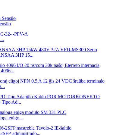
nsilo
..
3ANSAA 3HP 15...
4096...
...
ipo Ad...
ga enigo...
P-administrado...