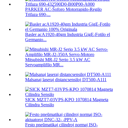
PARKER AC-Ŝoforo Motorrapido-Regilo
Trifaza 690-...
Basler acA1920-40gm Industria GigE-Fotilo el
Germanio...
Mitsubishi MR-J2 Serio 3.5 kW AC
Servoamplifilo MR...
Malsanaj laseraj distancsensiloj DT500-A111
SICK MZT7-03VPS-KPO 1070814 Magneta
Cilindra Sensilo
Festo pneŭmatikaj cilindroj normaj ISO-