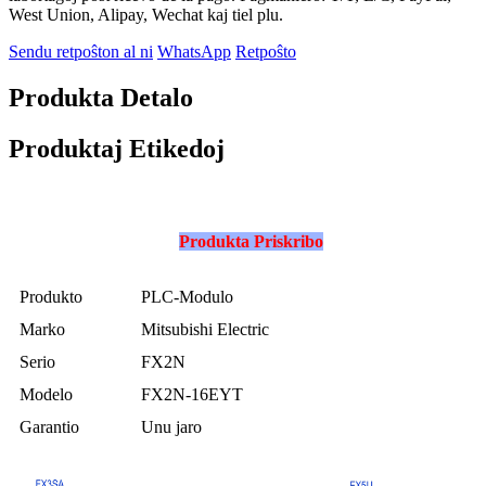
West Union, Alipay, Wechat kaj tiel plu.
Sendu retpoŝton al ni
WhatsApp
Retpoŝto
Produkta Detalo
Produktaj Etikedoj
Produkta Priskribo
Produkto
PLC-Modulo
Marko
Mitsubishi Electric
Serio
FX2N
Modelo
FX2N-16EYT
Garantio
Unu jaro