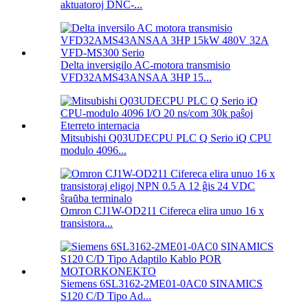
aktuatoroj DNC-...
Delta inversigilo AC-motora transmisio
VFD32AMS43ANSAA 3HP 15...
Mitsubishi Q03UDECPU PLC Q Serio iQ CPU
modulo 4096...
Omron CJ1W-OD211 Cifereca elira unuo 16 x
transistora...
Siemens 6SL3162-2ME01-0AC0 SINAMICS
S120 C/D Tipo Ad...