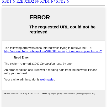
X3D1-N E2E-X3D2-N/-X7D1-N/-X7D2-N