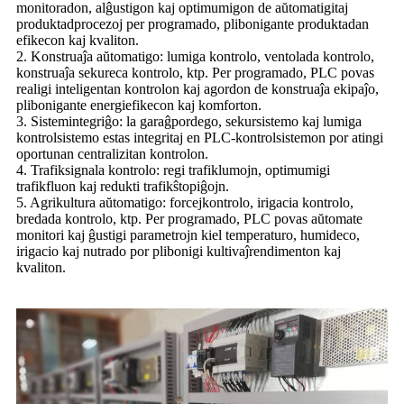
monitoradon, alĝustigon kaj optimumigon de aŭtomatigitaj
produktadprocezoj per programado, plibonigante produktadan
efikecon kaj kvaliton.
2. Konstruaĵa aŭtomatigo: lumiga kontrolo, ventolada kontrolo,
konstruaĵa sekureca kontrolo, ktp. Per programado, PLC povas
realigi inteligentan kontrolon kaj agordon de konstruaĵa ekipaĵo,
plibonigante energiefikecon kaj komforton.
3. Sistemintegriĝo: la garaĝpordego, sekursistemo kaj lumiga
kontrolsistemo estas integritaj en PLC-kontrolsistemon por atingi
oportunan centralizitan kontrolon.
4. Trafiksignala kontrolo: regi trafiklumojn, optimumigi
trafikfluon kaj redukti trafikŝtopiĝojn.
5. Agrikultura aŭtomatigo: forcejkontrolo, irigacia kontrolo,
bredada kontrolo, ktp. Per programado, PLC povas aŭtomate
monitori kaj ĝustigi parametrojn kiel temperaturo, humideco,
irigacio kaj nutrado por plibonigi kultivaĵrendimenton kaj
kvaliton.