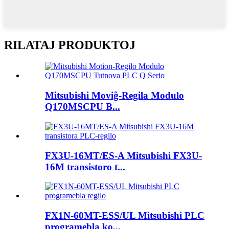
RILATAJ PRODUKTOJ
Mitsubishi Moviĝ-Regila Modulo
Q170MSCPU B...
FX3U-16MT/ES-A Mitsubishi FX3U-
16M transistoro t...
FX1N-60MT-ESS/UL Mitsubishi PLC
programebla ko...