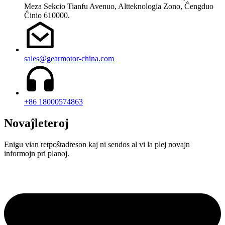
Meza Sekcio Tianfu Avenuo, Altteknologia Zono, Ĉengduo
Ĉinio 610000.
sales@gearmotor-china.com
+86 18000574863
Novaĵleteroj
Enigu vian retpoŝtadreson kaj ni sendos al vi la plej novajn
informojn pri planoj.