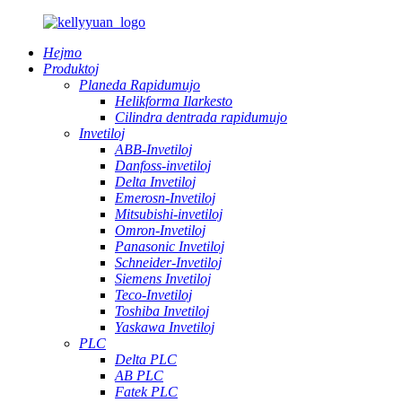
Hejmo
Produktoj
Planeda Rapidumujo
Helikforma Ilarkesto
Cilindra dentrada rapidumujo
Invetiloj
ABB-Invetiloj
Danfoss-invetiloj
Delta Invetiloj
Emerosn-Invetiloj
Mitsubishi-invetiloj
Omron-Invetiloj
Panasonic Invetiloj
Schneider-Invetiloj
Siemens Invetiloj
Teco-Invetiloj
Toshiba Invetiloj
Yaskawa Invetiloj
PLC
Delta PLC
AB PLC
Fatek PLC