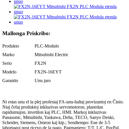
Mallonga Priskribo:
Produkto
PLC-Modulo
Marko
Mitsubishi Electric
Serio
FX2N
Modelo
FX2N-16EYT
Garantio
Unu jaro
Ni estas unu el la plej profesiaj FA-unu-haltaj provizantoj en Ĉinio.
Niaj ĉefaj produktoj inkluzivas servomotoron, planedan
rapidumujon, invetilon kaj PLC, HMI. Markoj inkluzivas
Panasonic, Mitsubishi, Yaskawa, Delta, TECO, Sanyo Denki,
Scheider, Siemens, Omron kaj ktp.; Sendtempo: Ene de 3-5
labortagoj post ricevo de la pago. Pagmaniero: T/T, L/C, PayPal,