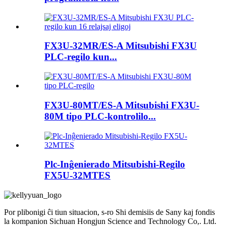
FX3U-32MR/ES-A Mitsubishi FX3U
PLC-regilo kun...
FX3U-80MT/ES-A Mitsubishi FX3U-
80M tipo PLC-kontrolilo...
Plc-Inĝenierado Mitsubishi-Regilo
FX5U-32MTES
Por plibonigi ĉi tiun situacion, s-ro Shi demisiis de Sany kaj fondis
la kompanion Sichuan Hongjun Science and Technology Co,. Ltd.