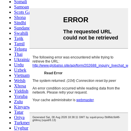
Somali
Samoan
Scots Gaelic
Shona
Sindhi
Sundanese
Swahili
Tajik
Tamil
Telugu
Thai
Ukrainian
Urdu
Uzbek
Vietnamese
Welsh
Xhosa
Yiddish
Yoruba
Zulu
Kinyarwanda
Tatar
Oriya
Turkmen
Uyghur