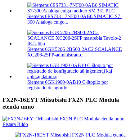
Siemens 6ES7331-7NF00-0AB0 SIMATIC S7-
300 Analoga enigo...
Siemens 6GK5206-2BS00-2AC2 SCALANCE
XC206-2SFP-administrado...
Siemens 6GK1900-0AB10 C-ŝtopilo por
registrado de agordoj...
FX2N-16EYT Mitsubishi FX2N PLC Modula
etenda unuo