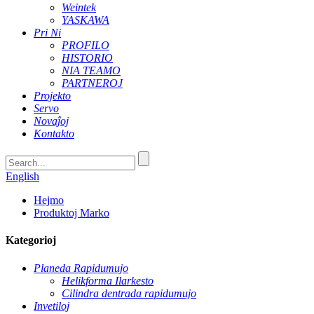
Weintek
YASKAWA
Pri Ni
PROFILO
HISTORIO
NIA TEAMO
PARTNEROJ
Projekto
Servo
Novaĵoj
Kontakto
English
Hejmo
Produktoj Marko
Kategorioj
Planeda Rapidumujo
Helikforma Ilarkesto
Cilindra dentrada rapidumujo
Invetiloj