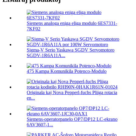
Siemens analoga eniga eliga modulo 6ES7331-
7KF02
Sigma-V Serio Yaskawa SGDV Servomotoro
SGDV-1R6A11A...
475 Kampa Komunikila Potenco-Modulo
Originala kaj Nova Pepperl-fuchs Pliiga rotacia
en...
Siemens-operatorpanelo OP7/DP12 LC-ekrano
6AV3607-1...