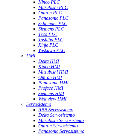
Kinco PLC
Mitsubishi PLC
Omron PLC
Panasonic PLC
Schneider PLC
Siemens PLC
Teco PLC
Toshiba PLC
Xinje PLC
Yaskawa PLC
HMI
Delta HMI
Kinco HMI
Mitsubishi HMI
Omron HMI
Panasonic HMI
Proface HMI
Siemens HMI
Weinview HMI
Servosistemo
ABB Servosistemo
Delta Servosistemo
Mitsubishi Servosistemo
Omron Servosistemo
Panasonic Servosistemo