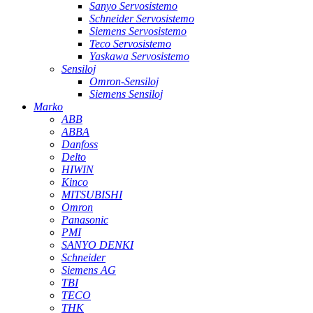
Sanyo Servosistemo
Schneider Servosistemo
Siemens Servosistemo
Teco Servosistemo
Yaskawa Servosistemo
Sensiloj
Omron-Sensiloj
Siemens Sensiloj
Marko
ABB
ABBA
Danfoss
Delto
HIWIN
Kinco
MITSUBISHI
Omron
Panasonic
PMI
SANYO DENKI
Schneider
Siemens AG
TBI
TECO
THK