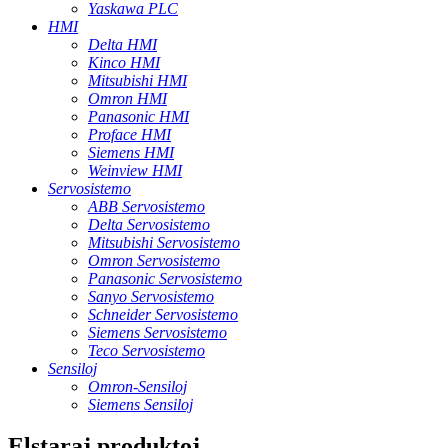
Yaskawa PLC
HMI
Delta HMI
Kinco HMI
Mitsubishi HMI
Omron HMI
Panasonic HMI
Proface HMI
Siemens HMI
Weinview HMI
Servosistemo
ABB Servosistemo
Delta Servosistemo
Mitsubishi Servosistemo
Omron Servosistemo
Panasonic Servosistemo
Sanyo Servosistemo
Schneider Servosistemo
Siemens Servosistemo
Teco Servosistemo
Sensiloj
Omron-Sensiloj
Siemens Sensiloj
Elstaraj produktoj