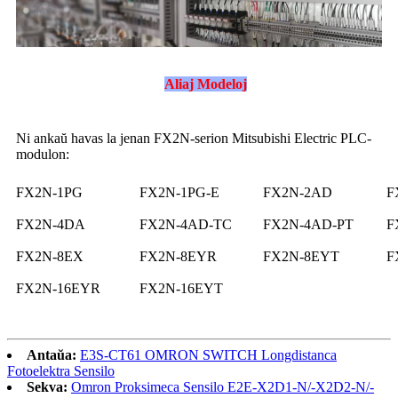
Aliaj Modeloj
Ni ankaŭ havas la jenan FX2N-serion Mitsubishi Electric PLC-
modulon:
FX2N-1PG
FX2N-1PG-E
FX2N-2AD
F
FX2N-4DA
FX2N-4AD-TC
FX2N-4AD-PT
F
FX2N-8EX
FX2N-8EYR
FX2N-8EYT
F
FX2N-16EYR
FX2N-16EYT
Antaŭa:
E3S-CT61 OMRON SWITCH Longdistanca
Fotoelektra Sensilo
Sekva:
Omron Proksimeca Sensilo E2E-X2D1-N/-X2D2-N/-