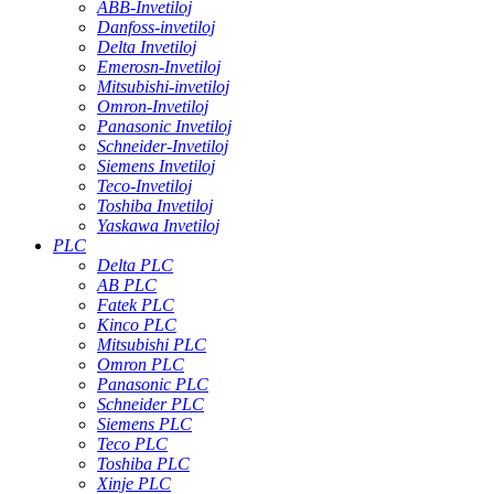
ABB-Invetiloj
Danfoss-invetiloj
Delta Invetiloj
Emerosn-Invetiloj
Mitsubishi-invetiloj
Omron-Invetiloj
Panasonic Invetiloj
Schneider-Invetiloj
Siemens Invetiloj
Teco-Invetiloj
Toshiba Invetiloj
Yaskawa Invetiloj
PLC
Delta PLC
AB PLC
Fatek PLC
Kinco PLC
Mitsubishi PLC
Omron PLC
Panasonic PLC
Schneider PLC
Siemens PLC
Teco PLC
Toshiba PLC
Xinje PLC