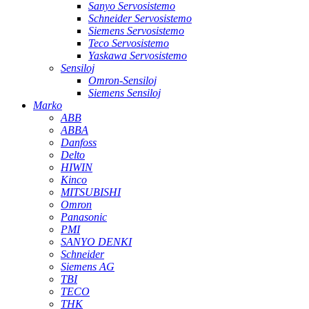
Sanyo Servosistemo
Schneider Servosistemo
Siemens Servosistemo
Teco Servosistemo
Yaskawa Servosistemo
Sensiloj
Omron-Sensiloj
Siemens Sensiloj
Marko
ABB
ABBA
Danfoss
Delto
HIWIN
Kinco
MITSUBISHI
Omron
Panasonic
PMI
SANYO DENKI
Schneider
Siemens AG
TBI
TECO
THK