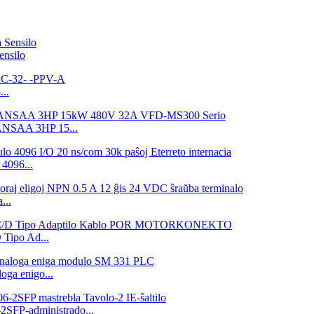
nsilo
..
3ANSAA 3HP 15...
4096...
...
ipo Ad...
ga enigo...
P-administrado...