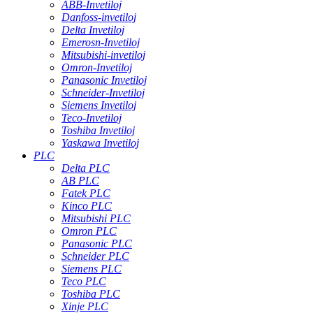
ABB-Invetiloj
Danfoss-invetiloj
Delta Invetiloj
Emerosn-Invetiloj
Mitsubishi-invetiloj
Omron-Invetiloj
Panasonic Invetiloj
Schneider-Invetiloj
Siemens Invetiloj
Teco-Invetiloj
Toshiba Invetiloj
Yaskawa Invetiloj
PLC
Delta PLC
AB PLC
Fatek PLC
Kinco PLC
Mitsubishi PLC
Omron PLC
Panasonic PLC
Schneider PLC
Siemens PLC
Teco PLC
Toshiba PLC
Xinje PLC