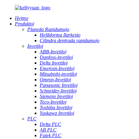
Hejmo
Produktoj
Planeda Rapidumujo
Helikforma Ilarkesto
Cilindra dentrada rapidumujo
Invetiloj
ABB-Invetiloj
Danfoss-invetiloj
Delta Invetiloj
Emerosn-Invetiloj
Mitsubishi-invetiloj
Omron-Invetiloj
Panasonic Invetiloj
Schneider-Invetiloj
Siemens Invetiloj
Teco-Invetiloj
Toshiba Invetiloj
Yaskawa Invetiloj
PLC
Delta PLC
AB PLC
Fatek PLC