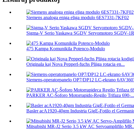
Siemens analoga eniga eliga modulo 6ES7331-7KF02
Sigma-V Serio Yaskawa SGDV Servomotoro SGDV-1R
475 Kampa Komunikila Potenco-Modulo
Originala kaj Nova Pepperl-fuchs Pliiga rotacia en...
Siemens-operatorpanelo OP7/DP12 LC-ekrano 6AV3607
PARKER AC-Ŝoforo Motorrapido-Regilo Trifaza 690-..
Basler acA1920-40gm Industria GigE-Fotilo el Germanio
Mitsubishi MR-J2 Serio 3.5 kW AC Servoamplifilo MR..