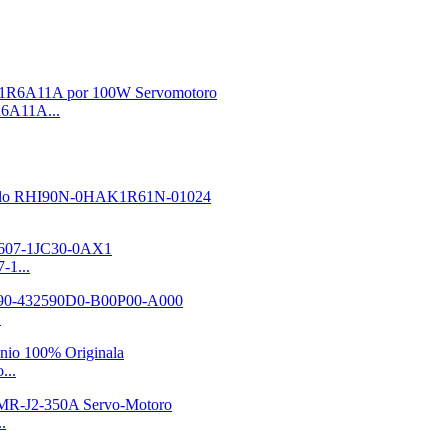
6A11A...
-1...
.
...
.