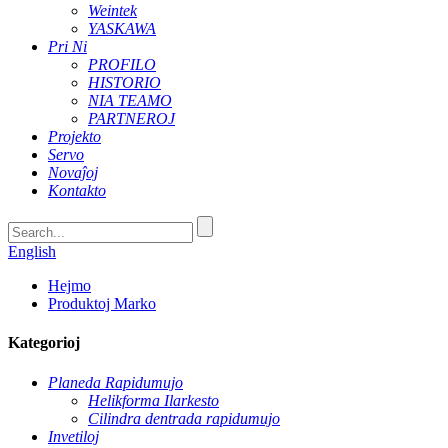
Weintek
YASKAWA
Pri Ni
PROFILO
HISTORIO
NIA TEAMO
PARTNEROJ
Projekto
Servo
Novaĵoj
Kontakto
English
Hejmo
Produktoj Marko
Kategorioj
Planeda Rapidumujo
Helikforma Ilarkesto
Cilindra dentrada rapidumujo
Invetiloj