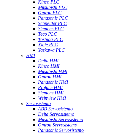
Kinco PLC
Mitsubishi PLC
Omron PLC
Panasonic PLC
Schneider PLC
Siemens PLC
Teco PLC
Toshiba PLC
Xinje PLC
Yaskawa PLC
HMI
Delta HMI
Kinco HMI
Mitsubishi HMI
Omron HMI
Panasonic HMI
Proface HMI
Siemens HMI
Weinview HMI
Servosistemo
ABB Servosistemo
Delta Servosistemo
Mitsubishi Servosistemo
Omron Servosistemo
Panasonic Servosistemo