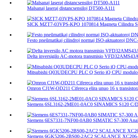
Malsanaj laseraj distancsensiloj DT500-A111
SICK MZT7-03VPS-KPO 1070814 Magneta Cilindra Se
Festo pneŭmatikaj cilindroj normaj ISO-aktuatoroj DNC-.
Delta inversigilo AC-motora transmisio VFD32AMS4
Mitsubishi Q03UDECPU PLC Q Serio iQ CPU modulo 
Omron CJ1W-OD211 Cifereca elira unuo 16 x transistora
Siemens 6SL3162-2ME01-0AC0 SINAMICS S120 C/D T
Siemens 6ES7331-7NF00-0AB0 SIMATIC S7-300 Analo
Siemens 6GK5206-2BS00-2AC2 SCALANCE XC206-2SF