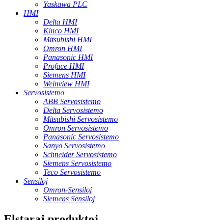
Yaskawa PLC
HMI
Delta HMI
Kinco HMI
Mitsubishi HMI
Omron HMI
Panasonic HMI
Proface HMI
Siemens HMI
Weinview HMI
Servosistemo
ABB Servosistemo
Delta Servosistemo
Mitsubishi Servosistemo
Omron Servosistemo
Panasonic Servosistemo
Sanyo Servosistemo
Schneider Servosistemo
Siemens Servosistemo
Teco Servosistemo
Sensiloj
Omron-Sensiloj
Siemens Sensiloj
Elstaraj produktoj