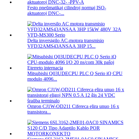
Festo pneŭmatikaj cilindroj normaj ISO-
aktuatoroj DNC-...
Delta inversigilo AC-motora transmisio
VFD32AMS43ANSAA 3HP 15...
Mitsubishi Q03UDECPU PLC Q Serio iQ CPU
modulo 4096...
Omron CJ1W-OD211 Cifereca elira unuo 16 x
transistora...