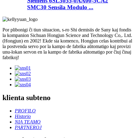
Siemens 6SL3055-0AA00-5CA2
SMC30 Sensila Modulo ...
Por plibonigi ĉi tiun situacion, s-ro Shi demisiis de Sany kaj fondis
la kompanion Sichuan Hongjun Science and Technology Co,. Ltd.
(Hongjun) en 2002! Ekde sia komenco, Hongjun celas kontribui al
la postvenda servo por la kampo de fabrika aŭtomatigo kaj provizi
unu-lokan servon en la kampo de fabrika aŭtomatigo por ĉiuj ĉinaj
fabrikoj!
klienta subteno
PROFILO
Historio
NIA TEAMO
PARTNEROJ