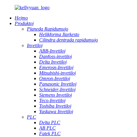
Hejmo
Produktoj
Planeda Rapidumujo
Helikforma Ilarkesto
Cilindra dentrada rapidumujo
Invetiloj
ABB-Invetiloj
Danfoss-invetiloj
Delta Invetiloj
Emerosn-Invetiloj
Mitsubishi-invetiloj
Omron-Invetiloj
Panasonic Invetiloj
Schneider-Invetiloj
Siemens Invetiloj
Teco-Invetiloj
Toshiba Invetiloj
Yaskawa Invetiloj
PLC
Delta PLC
AB PLC
Fatek PLC