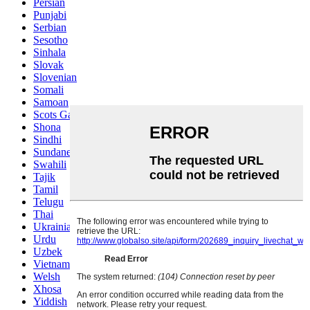
Persian
Punjabi
Serbian
Sesotho
Sinhala
Slovak
Slovenian
Somali
Samoan
Scots Gaelic
Shona
Sindhi
Sundanese
Swahili
Tajik
Tamil
Telugu
Thai
Ukrainian
Urdu
Uzbek
Vietnamese
Welsh
Xhosa
Yiddish