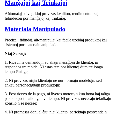
Manĝaĵoj kaj Trinkaĵoj
Aŭtomataj solvoj, kiuj provizas kvaliton, rendimenton kaj
fidindecon por manĝaĵoj kaj trinkaĵoj.
Materiala Manipulado
Precizaj, fidindaj, alt-manipulaj kaj facile uzeblaj produktoj kaj
sistemoj por materialmanipulado.
Niaj Servoj:
1. Ricevinte demandojn aŭ aliajn mesaĝojn de klientoj, ni
respondos tre rapide. Ni estas rete por klientoj dum tre longa
tempo ĉiutage;
2. Ni provizas niajn klientojn ne nur normajn modelojn, sed
ankaŭ personecigitajn produktojn;
3. Post ricevo de la pago, ni liveros motorojn kun bona kaj taŭga
pakado post mallonga livertempo. Ni provizos necesajn teknikajn
konsilojn se necese;
4. Ni promesas doni al ĉiuj niaj klientoj perfektajn postvendajn