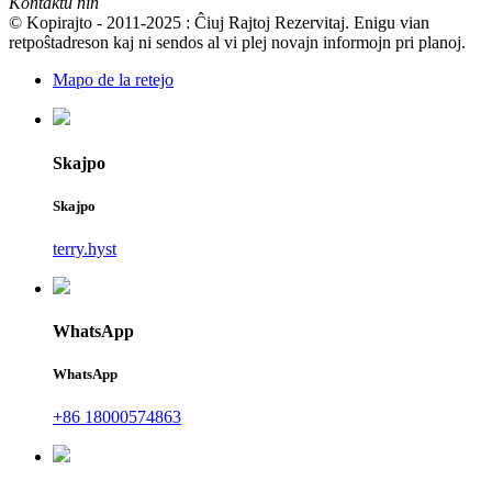
Kontaktu nin
© Kopirajto - 2011-2025 : Ĉiuj Rajtoj Rezervitaj. Enigu vian
retpoŝtadreson kaj ni sendos al vi plej novajn informojn pri planoj.
Mapo de la retejo
Skajpo
Skajpo
terry.hyst
WhatsApp
WhatsApp
+86 18000574863