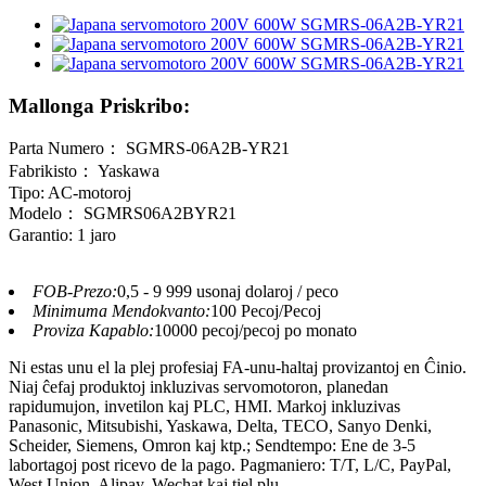
Mallonga Priskribo:
Parta Numero： SGMRS-06A2B-YR21
Fabrikisto： Yaskawa
Tipo: AC-motoroj
Modelo： SGMRS06A2BYR21
Garantio: 1 jaro
FOB-Prezo:
0,5 - 9 999 usonaj dolaroj / peco
Minimuma Mendokvanto:
100 Pecoj/Pecoj
Proviza Kapablo:
10000 pecoj/pecoj po monato
Ni estas unu el la plej profesiaj FA-unu-haltaj provizantoj en Ĉinio.
Niaj ĉefaj produktoj inkluzivas servomotoron, planedan
rapidumujon, invetilon kaj PLC, HMI. Markoj inkluzivas
Panasonic, Mitsubishi, Yaskawa, Delta, TECO, Sanyo Denki,
Scheider, Siemens, Omron kaj ktp.; Sendtempo: Ene de 3-5
labortagoj post ricevo de la pago. Pagmaniero: T/T, L/C, PayPal,
West Union, Alipay, Wechat kaj tiel plu.