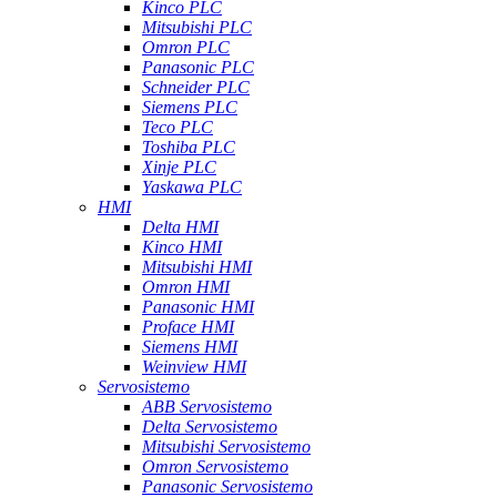
Kinco PLC
Mitsubishi PLC
Omron PLC
Panasonic PLC
Schneider PLC
Siemens PLC
Teco PLC
Toshiba PLC
Xinje PLC
Yaskawa PLC
HMI
Delta HMI
Kinco HMI
Mitsubishi HMI
Omron HMI
Panasonic HMI
Proface HMI
Siemens HMI
Weinview HMI
Servosistemo
ABB Servosistemo
Delta Servosistemo
Mitsubishi Servosistemo
Omron Servosistemo
Panasonic Servosistemo