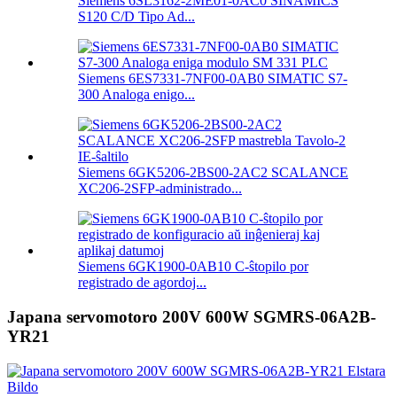
Siemens 6SL3162-2ME01-0AC0 SINAMICS
S120 C/D Tipo Ad...
Siemens 6ES7331-7NF00-0AB0 SIMATIC S7-
300 Analoga enigo...
Siemens 6GK5206-2BS00-2AC2 SCALANCE
XC206-2SFP-administrado...
Siemens 6GK1900-0AB10 C-ŝtopilo por
registrado de agordoj...
Japana servomotoro 200V 600W SGMRS-06A2B-
YR21