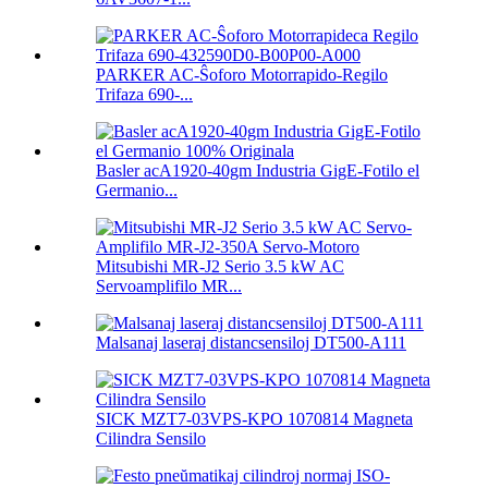
PARKER AC-Ŝoforo Motorrapido-Regilo
Trifaza 690-...
Basler acA1920-40gm Industria GigE-Fotilo el
Germanio...
Mitsubishi MR-J2 Serio 3.5 kW AC
Servoamplifilo MR...
Malsanaj laseraj distancsensiloj DT500-A111
SICK MZT7-03VPS-KPO 1070814 Magneta
Cilindra Sensilo