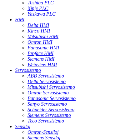
Toshiba PLC
Xinje PLC
Yaskawa PLC
HMI
Delta HMI
Kinco HMI
Mitsubishi HMI
Omron HMI
Panasonic HMI
Proface HMI
Siemens HMI
Weinview HMI
Servosistemo
ABB Servosistemo
Delta Servosistemo
Mitsubishi Servosistemo
Omron Servosistemo
Panasonic Servosistemo
Sanyo Servosistemo
Schneider Servosistemo
Siemens Servosistemo
Teco Servosistemo
Sensiloj
Omron-Sensiloj
Siemens Sensiloj