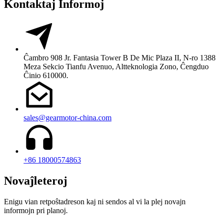
Kontaktaj Informoj
Ĉambro 908 Jr. Fantasia Tower B De Mic Plaza II, N-ro 1388
Meza Sekcio Tianfu Avenuo, Altteknologia Zono, Ĉengduo
Ĉinio 610000.
sales@gearmotor-china.com
+86 18000574863
Novaĵleteroj
Enigu vian retpoŝtadreson kaj ni sendos al vi la plej novajn
informojn pri planoj.