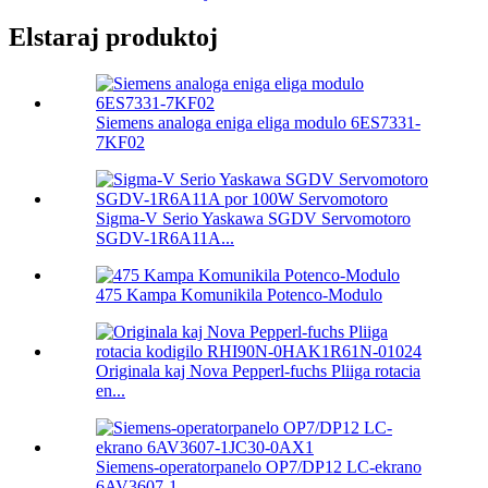
Elstaraj produktoj
Siemens analoga eniga eliga modulo 6ES7331-
7KF02
Sigma-V Serio Yaskawa SGDV Servomotoro
SGDV-1R6A11A...
475 Kampa Komunikila Potenco-Modulo
Originala kaj Nova Pepperl-fuchs Pliiga rotacia
en...
Siemens-operatorpanelo OP7/DP12 LC-ekrano
6AV3607-1...