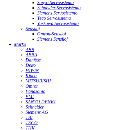
Sanyo Servosistemo
Schneider Servosistemo
Siemens Servosistemo
Teco Servosistemo
Yaskawa Servosistemo
Sensiloj
Omron-Sensiloj
Siemens Sensiloj
Marko
ABB
ABBA
Danfoss
Delto
HIWIN
Kinco
MITSUBISHI
Omron
Panasonic
PMI
SANYO DENKI
Schneider
Siemens AG
TBI
TECO
THK