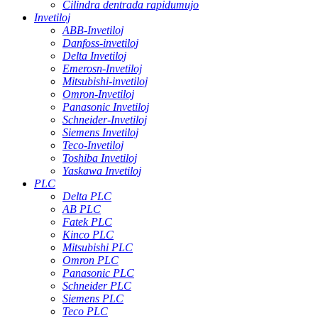
Cilindra dentrada rapidumujo
Invetiloj
ABB-Invetiloj
Danfoss-invetiloj
Delta Invetiloj
Emerosn-Invetiloj
Mitsubishi-invetiloj
Omron-Invetiloj
Panasonic Invetiloj
Schneider-Invetiloj
Siemens Invetiloj
Teco-Invetiloj
Toshiba Invetiloj
Yaskawa Invetiloj
PLC
Delta PLC
AB PLC
Fatek PLC
Kinco PLC
Mitsubishi PLC
Omron PLC
Panasonic PLC
Schneider PLC
Siemens PLC
Teco PLC