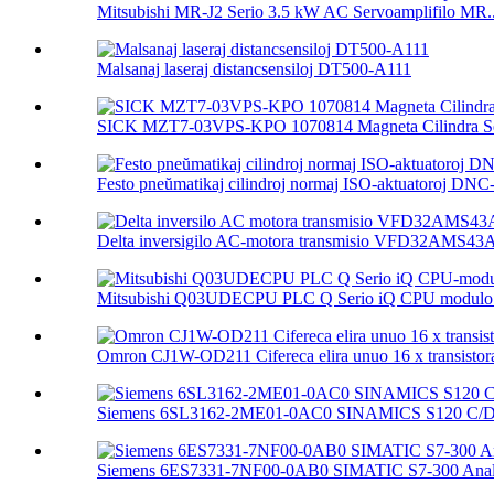
Mitsubishi MR-J2 Serio 3.5 kW AC Servoamplifilo MR..
Malsanaj laseraj distancsensiloj DT500-A111
SICK MZT7-03VPS-KPO 1070814 Magneta Cilindra Se
Festo pneŭmatikaj cilindroj normaj ISO-aktuatoroj DNC-.
Delta inversigilo AC-motora transmisio VFD32AMS4
Mitsubishi Q03UDECPU PLC Q Serio iQ CPU modulo 
Omron CJ1W-OD211 Cifereca elira unuo 16 x transistora
Siemens 6SL3162-2ME01-0AC0 SINAMICS S120 C/D T
Siemens 6ES7331-7NF00-0AB0 SIMATIC S7-300 Analo