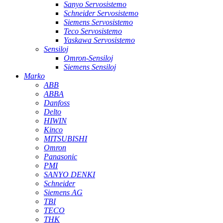
Sanyo Servosistemo
Schneider Servosistemo
Siemens Servosistemo
Teco Servosistemo
Yaskawa Servosistemo
Sensiloj
Omron-Sensiloj
Siemens Sensiloj
Marko
ABB
ABBA
Danfoss
Delto
HIWIN
Kinco
MITSUBISHI
Omron
Panasonic
PMI
SANYO DENKI
Schneider
Siemens AG
TBI
TECO
THK