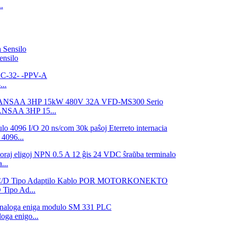
.
nsilo
..
3ANSAA 3HP 15...
4096...
...
ipo Ad...
ga enigo...