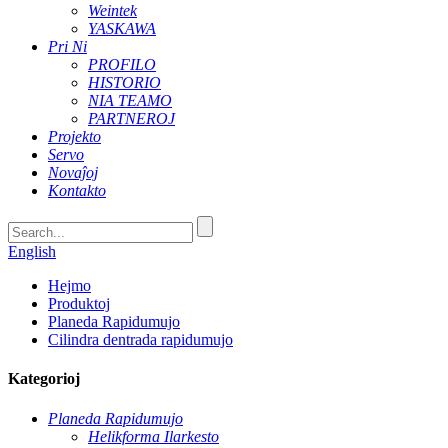
Weintek
YASKAWA
Pri Ni
PROFILO
HISTORIO
NIA TEAMO
PARTNEROJ
Projekto
Servo
Novaĵoj
Kontakto
English
Hejmo
Produktoj
Planeda Rapidumujo
Cilindra dentrada rapidumujo
Kategorioj
Planeda Rapidumujo
Helikforma Ilarkesto