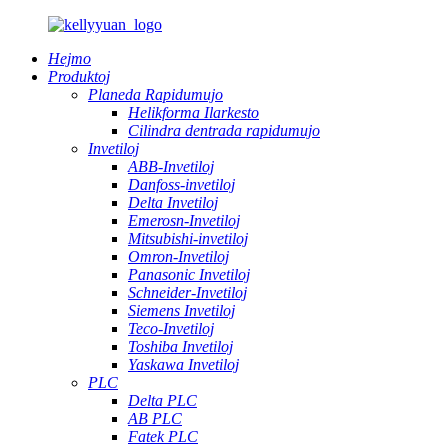
Hejmo
Produktoj
Planeda Rapidumujo
Helikforma Ilarkesto
Cilindra dentrada rapidumujo
Invetiloj
ABB-Invetiloj
Danfoss-invetiloj
Delta Invetiloj
Emerosn-Invetiloj
Mitsubishi-invetiloj
Omron-Invetiloj
Panasonic Invetiloj
Schneider-Invetiloj
Siemens Invetiloj
Teco-Invetiloj
Toshiba Invetiloj
Yaskawa Invetiloj
PLC
Delta PLC
AB PLC
Fatek PLC