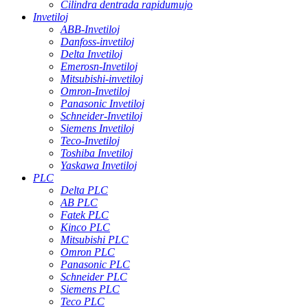
Cilindra dentrada rapidumujo
Invetiloj
ABB-Invetiloj
Danfoss-invetiloj
Delta Invetiloj
Emerosn-Invetiloj
Mitsubishi-invetiloj
Omron-Invetiloj
Panasonic Invetiloj
Schneider-Invetiloj
Siemens Invetiloj
Teco-Invetiloj
Toshiba Invetiloj
Yaskawa Invetiloj
PLC
Delta PLC
AB PLC
Fatek PLC
Kinco PLC
Mitsubishi PLC
Omron PLC
Panasonic PLC
Schneider PLC
Siemens PLC
Teco PLC