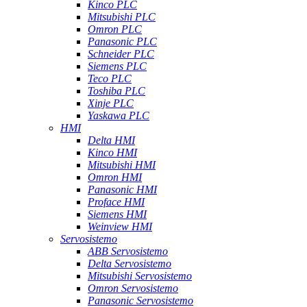
Kinco PLC
Mitsubishi PLC
Omron PLC
Panasonic PLC
Schneider PLC
Siemens PLC
Teco PLC
Toshiba PLC
Xinje PLC
Yaskawa PLC
HMI
Delta HMI
Kinco HMI
Mitsubishi HMI
Omron HMI
Panasonic HMI
Proface HMI
Siemens HMI
Weinview HMI
Servosistemo
ABB Servosistemo
Delta Servosistemo
Mitsubishi Servosistemo
Omron Servosistemo
Panasonic Servosistemo