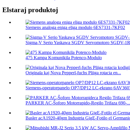
Elstaraj produktoj
Siemens analoga eniga eliga modulo 6ES7331-7KF02
Sigma-V Serio Yaskawa SGDV Servomotoro SGDV-1R
475 Kampa Komunikila Potenco-Modulo
Originala kaj Nova Pepperl-fuchs Pliiga rotacia en...
Siemens-operatorpanelo OP7/DP12 LC-ekrano 6AV3607
PARKER AC-Ŝoforo Motorrapido-Regilo Trifaza 690-..
Basler acA1920-40gm Industria GigE-Fotilo el Germanio