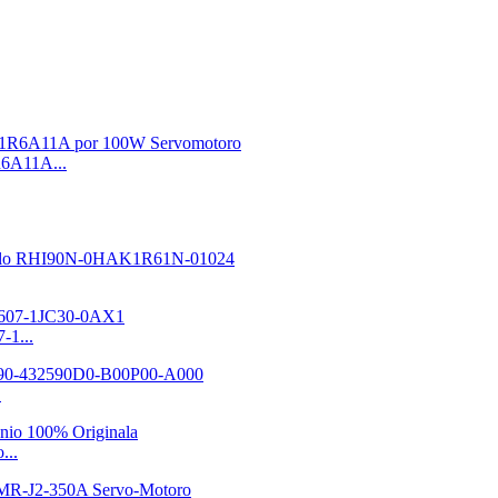
6A11A...
-1...
.
...