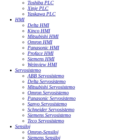
Toshiba PLC
Xinje PLC
Yaskawa PLC
HMI
Delta HMI
Kinco HMI
Mitsubishi HMI
Omron HMI
Panasonic HMI
Proface HMI
Siemens HMI
Weinview HMI
Servosistemo
ABB Servosistemo
Delta Servosistemo
Mitsubishi Servosistemo
Omron Servosistemo
Panasonic Servosistemo
Sanyo Servosistemo
Schneider Servosistemo
Siemens Servosistemo
Teco Servosistemo
Sensiloj
Omron-Sensiloj
Siemens Sensiloj