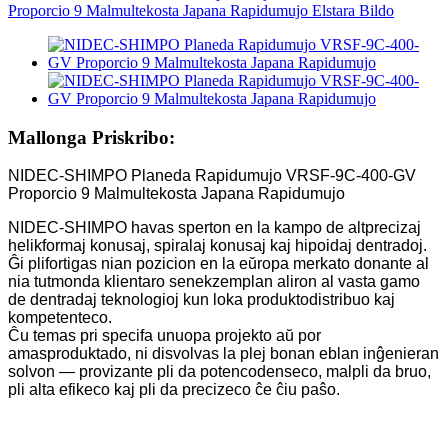
Mallonga Priskribo:
NIDEC-SHIMPO Planeda Rapidumujo VRSF-9C-400-GV
Proporcio 9 Malmultekosta Japana Rapidumujo
NIDEC-SHIMPO havas sperton en la kampo de altprecizaj
helikformaj konusaj, spiralaj konusaj kaj hipoidaj dentradoj.
Ĝi plifortigas nian pozicion en la eŭropa merkato donante al
nia tutmonda klientaro senekzemplan aliron al vasta gamo
de dentradaj teknologioj kun loka produktodistribuo kaj
kompetenteco.
Ĉu temas pri specifa unuopa projekto aŭ por
amasproduktado, ni disvolvas la plej bonan eblan inĝenieran
solvon — provizante pli da potencodenseco, malpli da bruo,
pli alta efikeco kaj pli da precizeco ĉe ĉiu paŝo.