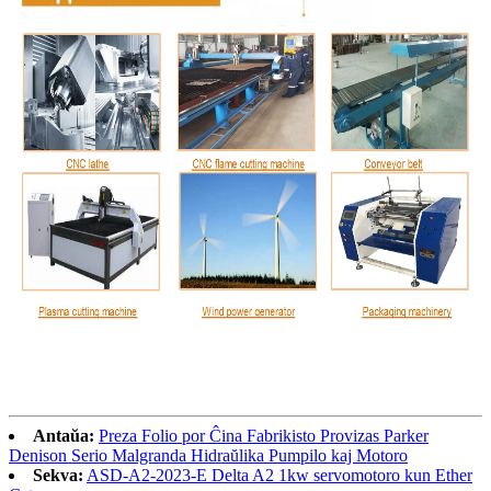
Antaŭa:
Preza Folio por Ĉina Fabrikisto Provizas Parker
Denison Serio Malgranda Hidraŭlika Pumpilo kaj Motoro
Sekva:
ASD-A2-2023-E Delta A2 1kw servomotoro kun Ether