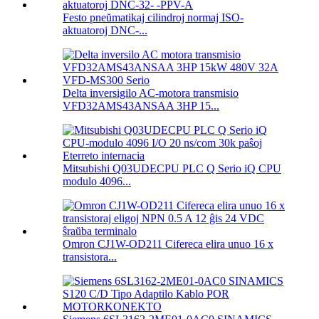
Festo pneŭmatikaj cilindroj normaj ISO-
aktuatoroj DNC-...
Delta inversigilo AC-motora transmisio
VFD32AMS43ANSAA 3HP 15...
Mitsubishi Q03UDECPU PLC Q Serio iQ CPU
modulo 4096...
Omron CJ1W-OD211 Cifereca elira unuo 16 x
transistora...