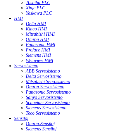
Toshiba PLC
Xinje PLC
Yaskawa PLC
HMI
Delta HMI
Kinco HMI
Mitsubishi HMI
Omron HMI
Panasonic HMI
Proface HMI
Siemens HMI
Weinview HMI
Servosistemo
ABB Servosistemo
Delta Servosistemo
Mitsubishi Servosistemo
Omron Servosistemo
Panasonic Servosistemo
Sanyo Servosistemo
Schneider Servosistemo
Siemens Servosistemo
Teco Servosistemo
Sensiloj
Omron-Sensiloj
Siemens Sensiloj