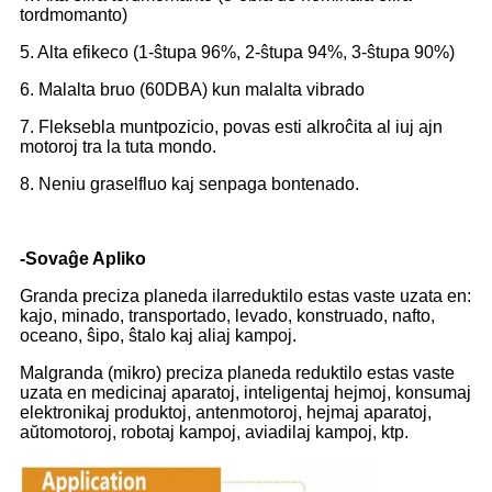
tordmomanto)
5. Alta efikeco (1-ŝtupa 96%, 2-ŝtupa 94%, 3-ŝtupa 90%)
6. Malalta bruo (60DBA) kun malalta vibrado
7. Fleksebla muntpozicio, povas esti alkroĉita al iuj ajn
motoroj tra la tuta mondo.
8. Neniu graselfluo kaj senpaga bontenado.
-Sovaĝe Apliko
Granda preciza planeda ilarreduktilo estas vaste uzata en:
kajo, minado, transportado, levado, konstruado, nafto,
oceano, ŝipo, ŝtalo kaj aliaj kampoj.
Malgranda (mikro) preciza planeda reduktilo estas vaste
uzata en medicinaj aparatoj, inteligentaj hejmoj, konsumaj
elektronikaj produktoj, antenmotoroj, hejmaj aparatoj,
aŭtomotoroj, robotaj kampoj, aviadilaj kampoj, ktp.