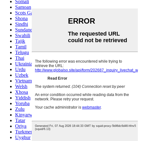
Somali
Samoan
Scots Gaelic
Shona
Sindhi
Sundanese
Swahili
Tajik
Tamil
Telugu
Thai
Ukrainian
Urdu
Uzbek
Vietnamese
Welsh
Xhosa
Yiddish
Yoruba
Zulu
Kinyarwanda
Tatar
Oriya
Turkmen
Uyghur