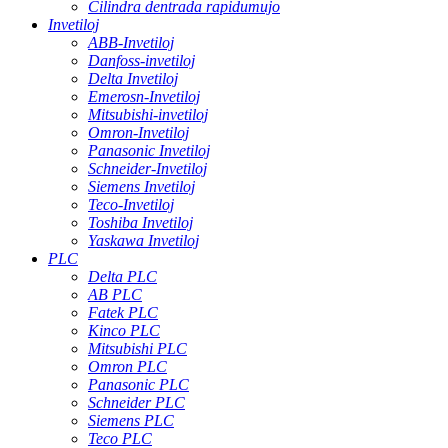
Cilindra dentrada rapidumujo
Invetiloj
ABB-Invetiloj
Danfoss-invetiloj
Delta Invetiloj
Emerosn-Invetiloj
Mitsubishi-invetiloj
Omron-Invetiloj
Panasonic Invetiloj
Schneider-Invetiloj
Siemens Invetiloj
Teco-Invetiloj
Toshiba Invetiloj
Yaskawa Invetiloj
PLC
Delta PLC
AB PLC
Fatek PLC
Kinco PLC
Mitsubishi PLC
Omron PLC
Panasonic PLC
Schneider PLC
Siemens PLC
Teco PLC