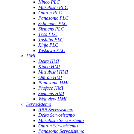
Kinco PLC
Mitsubishi PLC
Omron PLC
Panasonic PLC
Schneider PLC
Siemens PLC
Teco PLC
Toshiba PLC
Xinje PLC
Yaskawa PLC
HMI
Delta HMI
Kinco HMI
Mitsubishi HMI
Omron HMI
Panasonic HMI
Proface HMI
Siemens HMI
Weinview HMI
Servosistemo
ABB Servosistemo
Delta Servosistemo
Mitsubishi Servosistemo
Omron Servosistemo
Panasonic Servosistemo