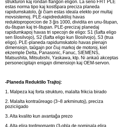
strukturon kaj rondan flanĝon eligon. La serio FHT PLE
estas norma tipo kaj kostŝpara preciza planeda
rapidumskatolo, ĝi ĉiam estas ideala elekto por multaj
movsistemoj. PLE-rapidreduktiloj havas
reduktoproporcion de 3 ĝis 1000, dividita en unu-ŝtupan,
du-ŝtupan kaj tri-ŝtupan. PLE-precizaj planedaj
rapidumkapoj havas tri specojn de eligo: S1 (ŝafta eligo
sen ŝlosilvojo), S2 (ŝafta eligo kun ŝlosilvojo), S3 (trua
eligo). PLE-planeda rapidumskatolo havas plenajn
dimensiojn, taŭgajn por ĉiuj markoj de motoroj, kiel
ekzemple Delta, Panasonic, Fanuc, SIEMENS,
Matsushita, Mitsubishi, Yaskawa, ktp. Ni ankaŭ akceptas
personecigitajn enigajn dimensiojn kaj OEM-servon.
-Planeda Reduktilo Trajtoj:
1. Malpeza kaj forta strukturo, malalta frikcia birado
2. Malalta kontraŭreago (3~8 arkminutoj), preciza
poziciigado
3. Alta kvalito kun avantaĝa prezo
4. Alta elira tordmomanto (3-obla de nominala elira