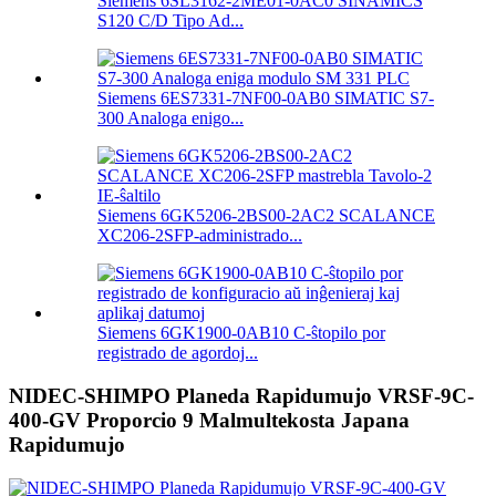
Siemens 6SL3162-2ME01-0AC0 SINAMICS
S120 C/D Tipo Ad...
Siemens 6ES7331-7NF00-0AB0 SIMATIC S7-
300 Analoga enigo...
Siemens 6GK5206-2BS00-2AC2 SCALANCE
XC206-2SFP-administrado...
Siemens 6GK1900-0AB10 C-ŝtopilo por
registrado de agordoj...
NIDEC-SHIMPO Planeda Rapidumujo VRSF-9C-
400-GV Proporcio 9 Malmultekosta Japana
Rapidumujo