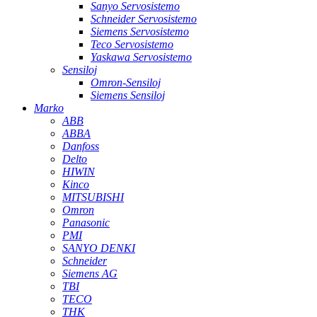
Sanyo Servosistemo
Schneider Servosistemo
Siemens Servosistemo
Teco Servosistemo
Yaskawa Servosistemo
Sensiloj
Omron-Sensiloj
Siemens Sensiloj
Marko
ABB
ABBA
Danfoss
Delto
HIWIN
Kinco
MITSUBISHI
Omron
Panasonic
PMI
SANYO DENKI
Schneider
Siemens AG
TBI
TECO
THK