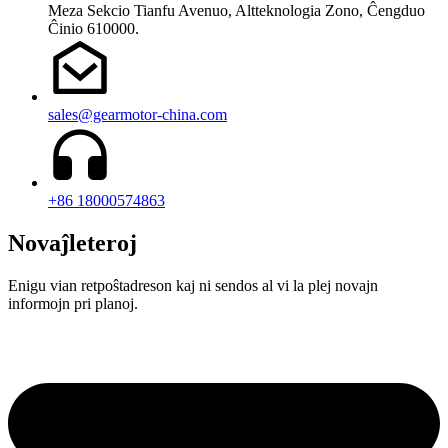
Meza Sekcio Tianfu Avenuo, Altteknologia Zono, Ĉengduo
Ĉinio 610000.
sales@gearmotor-china.com
+86 18000574863
Novaĵleteroj
Enigu vian retpoŝtadreson kaj ni sendos al vi la plej novajn
informojn pri planoj.