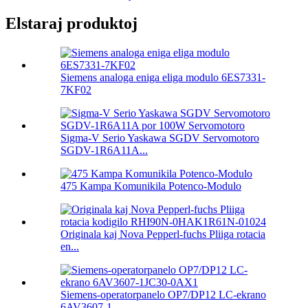
Elstaraj produktoj
Siemens analoga eniga eliga modulo 6ES7331-
7KF02
Sigma-V Serio Yaskawa SGDV Servomotoro
SGDV-1R6A11A...
475 Kampa Komunikila Potenco-Modulo
Originala kaj Nova Pepperl-fuchs Pliiga rotacia
en...
Siemens-operatorpanelo OP7/DP12 LC-ekrano
6AV3607-1...