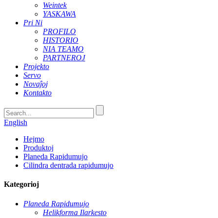
Weintek
YASKAWA
Pri Ni
PROFILO
HISTORIO
NIA TEAMO
PARTNEROJ
Projekto
Servo
Novaĵoj
Kontakto
English
Hejmo
Produktoj
Planeda Rapidumujo
Cilindra dentrada rapidumujo
Kategorioj
Planeda Rapidumujo
Helikforma Ilarkesto