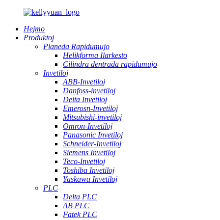
Hejmo
Produktoj
Planeda Rapidumujo
Helikforma Ilarkesto
Cilindra dentrada rapidumujo
Invetiloj
ABB-Invetiloj
Danfoss-invetiloj
Delta Invetiloj
Emerosn-Invetiloj
Mitsubishi-invetiloj
Omron-Invetiloj
Panasonic Invetiloj
Schneider-Invetiloj
Siemens Invetiloj
Teco-Invetiloj
Toshiba Invetiloj
Yaskawa Invetiloj
PLC
Delta PLC
AB PLC
Fatek PLC