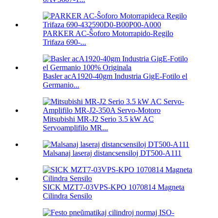
PARKER AC-Ŝoforo Motorrapido-Regilo
Trifaza 690-...
Basler acA1920-40gm Industria GigE-Fotilo el
Germanio...
Mitsubishi MR-J2 Serio 3.5 kW AC
Servoamplifilo MR...
Malsanaj laseraj distancsensiloj DT500-A111
SICK MZT7-03VPS-KPO 1070814 Magneta
Cilindra Sensilo