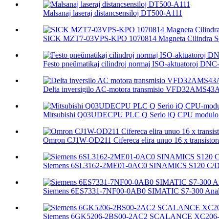
Malsanaj laseraj distancsensiloj DT500-A111
SICK MZT7-03VPS-KPO 1070814 Magneta Cilindra Se
Festo pneŭmatikaj cilindroj normaj ISO-aktuatoroj DNC-.
Delta inversigilo AC-motora transmisio VFD32AMS4
Mitsubishi Q03UDECPU PLC Q Serio iQ CPU modulo 
Omron CJ1W-OD211 Cifereca elira unuo 16 x transistora
Siemens 6SL3162-2ME01-0AC0 SINAMICS S120 C/D T
Siemens 6ES7331-7NF00-0AB0 SIMATIC S7-300 Analo
Siemens 6GK5206-2BS00-2AC2 SCALANCE XC206-2SF