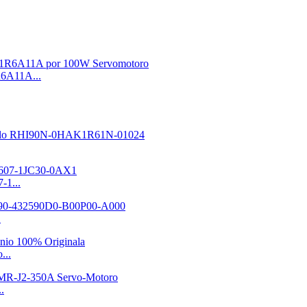
6A11A...
-1...
.
...
.