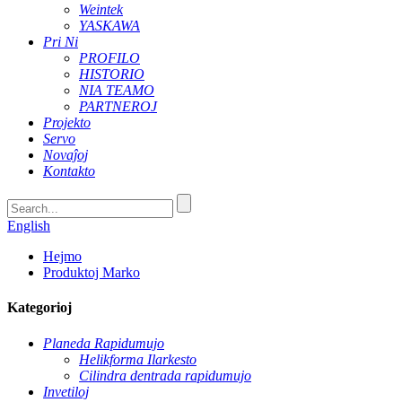
Weintek
YASKAWA
Pri Ni
PROFILO
HISTORIO
NIA TEAMO
PARTNEROJ
Projekto
Servo
Novaĵoj
Kontakto
English
Hejmo
Produktoj Marko
Kategorioj
Planeda Rapidumujo
Helikforma Ilarkesto
Cilindra dentrada rapidumujo
Invetiloj