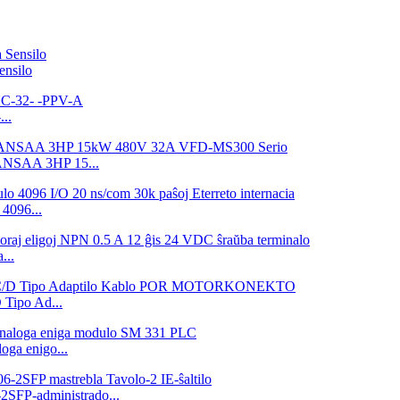
nsilo
..
3ANSAA 3HP 15...
4096...
...
ipo Ad...
ga enigo...
P-administrado...