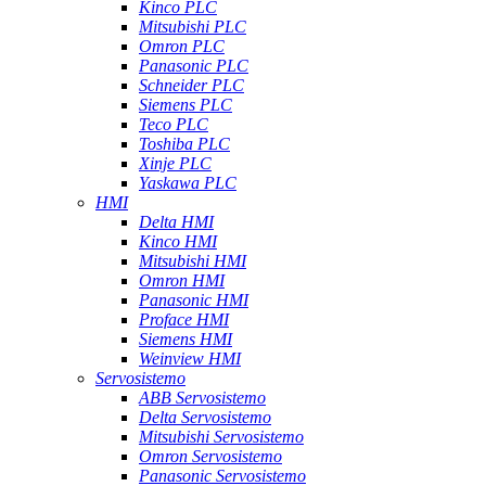
Kinco PLC
Mitsubishi PLC
Omron PLC
Panasonic PLC
Schneider PLC
Siemens PLC
Teco PLC
Toshiba PLC
Xinje PLC
Yaskawa PLC
HMI
Delta HMI
Kinco HMI
Mitsubishi HMI
Omron HMI
Panasonic HMI
Proface HMI
Siemens HMI
Weinview HMI
Servosistemo
ABB Servosistemo
Delta Servosistemo
Mitsubishi Servosistemo
Omron Servosistemo
Panasonic Servosistemo