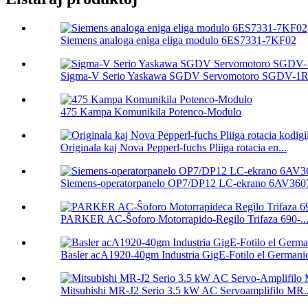
Siemens analoga eniga eliga modulo 6ES7331-7KF02
Sigma-V Serio Yaskawa SGDV Servomotoro SGDV-1R
475 Kampa Komunikila Potenco-Modulo
Originala kaj Nova Pepperl-fuchs Pliiga rotacia en...
Siemens-operatorpanelo OP7/DP12 LC-ekrano 6AV3607
PARKER AC-Ŝoforo Motorrapido-Regilo Trifaza 690-..
Basler acA1920-40gm Industria GigE-Fotilo el Germanio
Mitsubishi MR-J2 Serio 3.5 kW AC Servoamplifilo MR..