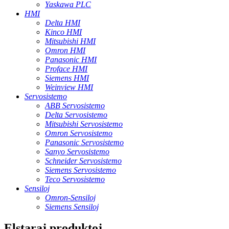
Yaskawa PLC
HMI
Delta HMI
Kinco HMI
Mitsubishi HMI
Omron HMI
Panasonic HMI
Proface HMI
Siemens HMI
Weinview HMI
Servosistemo
ABB Servosistemo
Delta Servosistemo
Mitsubishi Servosistemo
Omron Servosistemo
Panasonic Servosistemo
Sanyo Servosistemo
Schneider Servosistemo
Siemens Servosistemo
Teco Servosistemo
Sensiloj
Omron-Sensiloj
Siemens Sensiloj
Elstaraj produktoj