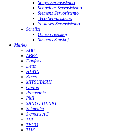
Sanyo Servosistemo
Schneider Servosistemo
Siemens Servosistemo
Teco Servosistemo
Yaskawa Servosistemo
Sensiloj
Omron-Sensiloj
Siemens Sensiloj
Marko
ABB
ABBA
Danfoss
Delto
HIWIN
Kinco
MITSUBISHI
Omron
Panasonic
PMI
SANYO DENKI
Schneider
Siemens AG
TBI
TECO
THK