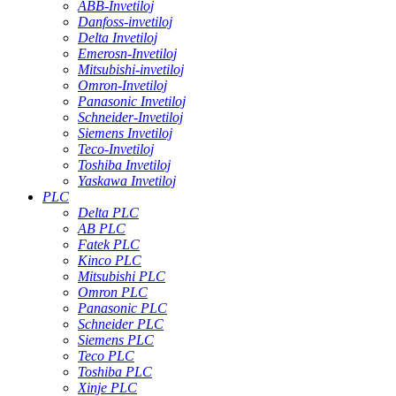
ABB-Invetiloj
Danfoss-invetiloj
Delta Invetiloj
Emerosn-Invetiloj
Mitsubishi-invetiloj
Omron-Invetiloj
Panasonic Invetiloj
Schneider-Invetiloj
Siemens Invetiloj
Teco-Invetiloj
Toshiba Invetiloj
Yaskawa Invetiloj
PLC
Delta PLC
AB PLC
Fatek PLC
Kinco PLC
Mitsubishi PLC
Omron PLC
Panasonic PLC
Schneider PLC
Siemens PLC
Teco PLC
Toshiba PLC
Xinje PLC