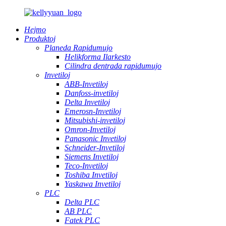
Hejmo
Produktoj
Planeda Rapidumujo
Helikforma Ilarkesto
Cilindra dentrada rapidumujo
Invetiloj
ABB-Invetiloj
Danfoss-invetiloj
Delta Invetiloj
Emerosn-Invetiloj
Mitsubishi-invetiloj
Omron-Invetiloj
Panasonic Invetiloj
Schneider-Invetiloj
Siemens Invetiloj
Teco-Invetiloj
Toshiba Invetiloj
Yaskawa Invetiloj
PLC
Delta PLC
AB PLC
Fatek PLC