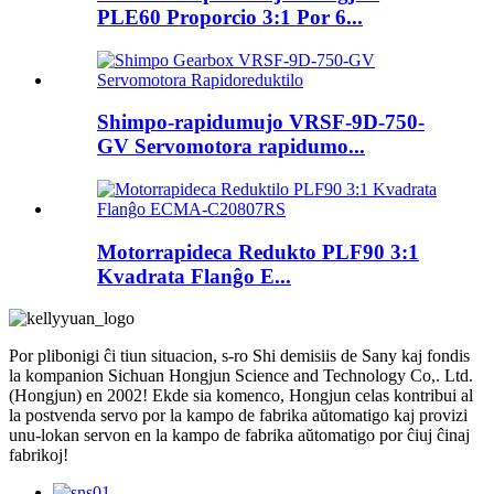
PLE60 Proporcio 3:1 Por 6...
Shimpo-rapidumujo VRSF-9D-750-
GV Servomotora rapidumo...
Motorrapideca Redukto PLF90 3:1
Kvadrata Flanĝo E...
Por plibonigi ĉi tiun situacion, s-ro Shi demisiis de Sany kaj fondis
la kompanion Sichuan Hongjun Science and Technology Co,. Ltd.
(Hongjun) en 2002! Ekde sia komenco, Hongjun celas kontribui al
la postvenda servo por la kampo de fabrika aŭtomatigo kaj provizi
unu-lokan servon en la kampo de fabrika aŭtomatigo por ĉiuj ĉinaj
fabrikoj!