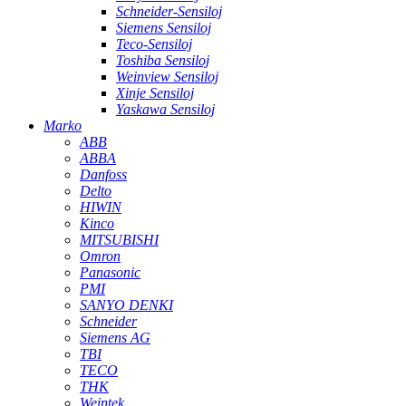
Schneider-Sensiloj
Siemens Sensiloj
Teco-Sensiloj
Toshiba Sensiloj
Weinview Sensiloj
Xinje Sensiloj
Yaskawa Sensiloj
Marko
ABB
ABBA
Danfoss
Delto
HIWIN
Kinco
MITSUBISHI
Omron
Panasonic
PMI
SANYO DENKI
Schneider
Siemens AG
TBI
TECO
THK
Weintek