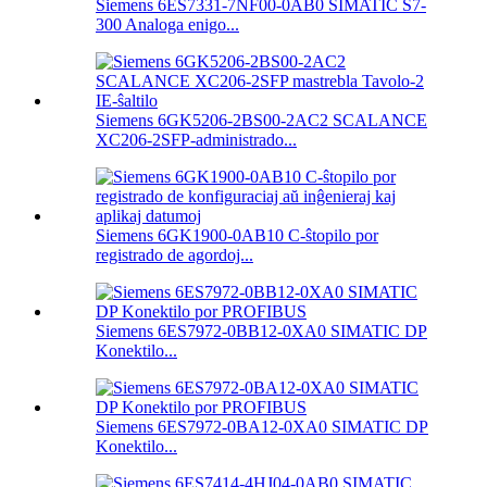
Siemens 6ES7331-7NF00-0AB0 SIMATIC S7-
300 Analoga enigo...
Siemens 6GK5206-2BS00-2AC2 SCALANCE
XC206-2SFP-administrado...
Siemens 6GK1900-0AB10 C-ŝtopilo por
registrado de agordoj...
Siemens 6ES7972-0BB12-0XA0 SIMATIC DP
Konektilo...
Siemens 6ES7972-0BA12-0XA0 SIMATIC DP
Konektilo...