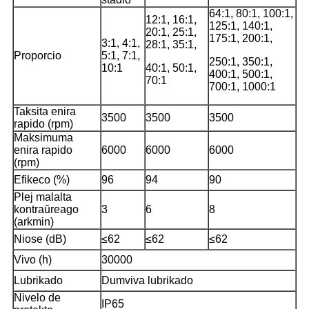
64:1, 80:1, 100:1,
12:1, 16:1,
125:1, 140:1,
20:1, 25:1,
175:1, 200:1,
3:1, 4:1,
28:1, 35:1,
Proporcio
5:1, 7:1,
250:1, 350:1,
10:1
40:1, 50:1,
400:1, 500:1,
70:1
700:1, 1000:1
Taksita enira
3500
3500
3500
rapido (rpm)
Maksimuma
enira rapido
6000
6000
6000
(rpm)
Efikeco (%)
96
94
90
Plej malalta
kontraŭreago
3
6
8
(arkmin)
Niose (dB)
≤62
≤62
≤62
Vivo (h)
30000
Lubrikado
Dumviva lubrikado
Nivelo de
IP65