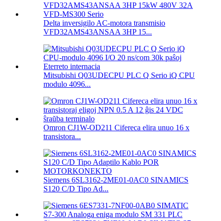
Delta inversigilo AC-motora transmisio
VFD32AMS43ANSAA 3HP 15...
Mitsubishi Q03UDECPU PLC Q Serio iQ CPU
modulo 4096...
Omron CJ1W-OD211 Cifereca elira unuo 16 x
transistora...
Siemens 6SL3162-2ME01-0AC0 SINAMICS
S120 C/D Tipo Ad...