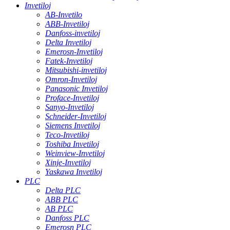
Invetiloj
AB-Invetilo
ABB-Invetiloj
Danfoss-invetiloj
Delta Invetiloj
Emerosn-Invetiloj
Fatek-Invetiloj
Mitsubishi-invetiloj
Omron-Invetiloj
Panasonic Invetiloj
Proface-Invetiloj
Sanyo-Invetiloj
Schneider-Invetiloj
Siemens Invetiloj
Teco-Invetiloj
Toshiba Invetiloj
Weinview-Invetiloj
Xinje-Invetiloj
Yaskawa Invetiloj
PLC
Delta PLC
ABB PLC
AB PLC
Danfoss PLC
Emerosn PLC