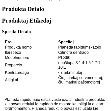
Produkta Detalo
Produktaj Etikedoj
Specifa Detalo
Ero
Specifoj
Produkta nomo
Planeda rapidumskatolo
Ilarspeco
Cilindra dentrado
Modelnumero
PLS60
unuŝtupa 3:1 4:1 5:1 7:1
Proporcio
10:1
Kontraŭreago
<7 arkminutoj
Ĉiuj markaj servomotoroj,
Alligi al
ĉiuj markaj paŝomotoroj
Planeda rapidumujo estas vaste uzata industria produkto,
kiu povas redukti la rapidon de motoro kaj pliigi la eligan
tordmomanton. Planeda reduktilo povas esti uzata kiel