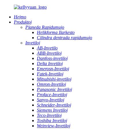
Hejmo
Produktoj
Planeda Rapidumujo
Helikforma Ilarkesto
Cilindra dentrada rapidumujo
Invetiloj
AB-Invetilo
ABB-Invetiloj
Danfoss-invetiloj
Delta Invetiloj
Emerosn-Invetiloj
Fatek-Invetiloj
Mitsubishi-invetiloj
Omron-Invetiloj
Panasonic Invetiloj
Proface-Invetiloj
Sanyo-Invetiloj
Schneider-Invetiloj
Siemens Invetiloj
Teco-Invetiloj
Toshiba Invetiloj
Weinview-Invetiloj