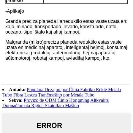
protekto
-Aplikaĵo
Granda preciza planeda ilarreduktilo estas vaste uzata en:
kajo, minado, transportado, levado, konstruado, nafto,
oceano, ŝipo, ŝtalo kaj aliaj kampoj.
Malgranda (mikro)preciza planeda reduktilo estas vaste
uzata en medicinaj aparatoj, inteligentaj hejmoj, konsumaj
elektronikaj produktoj, antenmotoroj, hejmaj aparatoj,
aŭtomotoroj, robotaj kampoj, aviadilaj kampoj, ktp.
Antaŭa:
Populara Dezajno por Ĉinia Fabriko Rekte Metala
Tubo Fibra Lasera Tranĉmaŝino por Metala Tubo
Sekva:
Provizo de ODM Ĉinio Hongming Altkvalita
Duonaŭtomata Rigida Skatolfara Maŝino