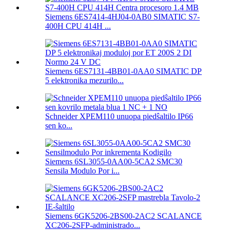
Siemens 6ES7414-4HJ04-0AB0 SIMATIC S7-
400H CPU 414H ...
Siemens 6ES7131-4BB01-0AA0 SIMATIC DP
5 elektronika mezurilo...
Schneider XPEM110 unuopa piedŝaltilo IP66
sen ko...
Siemens 6SL3055-0AA00-5CA2 SMC30
Sensila Modulo Por i...
Siemens 6GK5206-2BS00-2AC2 SCALANCE
XC206-2SFP-administrado...