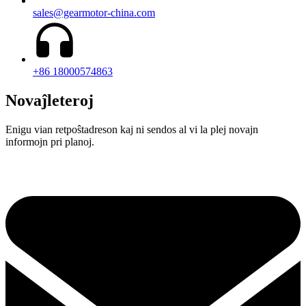
sales@gearmotor-china.com
+86 18000574863
Novaĵleteroj
Enigu vian retpoŝtadreson kaj ni sendos al vi la plej novajn
informojn pri planoj.