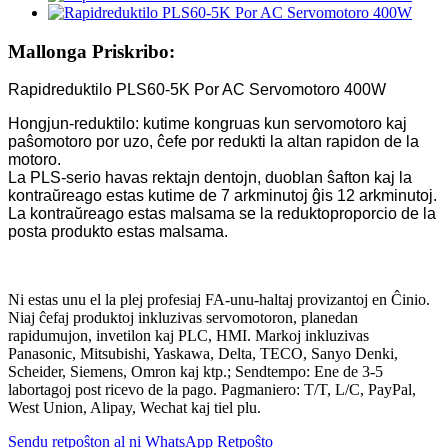
Mallonga Priskribo:
Rapidreduktilo PLS60-5K Por AC Servomotoro 400W
Hongjun-reduktilo: kutime kongruas kun servomotoro kaj
paŝomotoro por uzo, ĉefe por redukti la altan rapidon de la
motoro.
La PLS-serio havas rektajn dentojn, duoblan ŝafton kaj la
kontraŭreago estas kutime de 7 arkminutoj ĝis 12 arkminutoj.
La kontraŭreago estas malsama se la reduktoproporcio de la
posta produkto estas malsama.
Ni estas unu el la plej profesiaj FA-unu-haltaj provizantoj en Ĉinio.
Niaj ĉefaj produktoj inkluzivas servomotoron, planedan
rapidumujon, invetilon kaj PLC, HMI. Markoj inkluzivas
Panasonic, Mitsubishi, Yaskawa, Delta, TECO, Sanyo Denki,
Scheider, Siemens, Omron kaj ktp.; Sendtempo: Ene de 3-5
labortagoj post ricevo de la pago. Pagmaniero: T/T, L/C, PayPal,
West Union, Alipay, Wechat kaj tiel plu.
Sendu retpoŝton al ni
WhatsApp
Retpoŝto