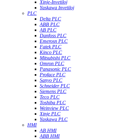
Xinje-Invetiloj
Yaskawa Invetiloj
PLC
Delta PLC
ABB PLC
AB PLC
Danfoss PLC
Emerosn PLC
Fatek PLC
Kinco PLC
Mitsubishi PLC
Omron PLC
Panasonic PLC
Proface PLC
Sanyo PLC
Schneider PLC
Siemens PLC
Teco PLC
Toshiba PLC
Weinview PLC
Xinje PLC
Yaskawa PLC
HMI
AB HMI
ABB HMI