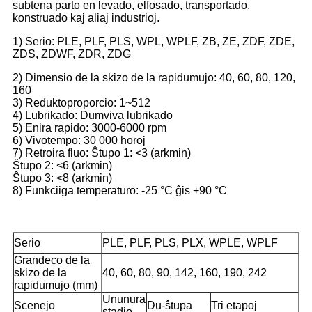
subtena parto en levado, elfosado, transportado,
konstruado kaj aliaj industrioj.
1) Serio: PLE, PLF, PLS, WPL, WPLF, ZB, ZE, ZDF, ZDE,
ZDS, ZDWF, ZDR, ZDG
2) Dimensio de la skizo de la rapidumujo: 40, 60, 80, 120,
160
3) Reduktoproporcio: 1~512
4) Lubrikado: Dumviva lubrikado
5) Enira rapido: 3000-6000 rpm
6) Vivotempo: 30 000 horoj
7) Retroira fluo: Ŝtupo 1: <3 (arkmin)
Ŝtupo 2: <6 (arkmin)
Ŝtupo 3: <8 (arkmin)
8) Funkciiga temperaturo: -25 °C ĝis +90 °C
Serio
PLE, PLF, PLS, PLX, WPLE, WPLF
Grandeco de la
skizo de la
40, 60, 80, 90, 142, 160, 190, 242
rapidumujo (mm)
Ununura
Scenejo
Du-ŝtupa
Tri etapoj
stadio