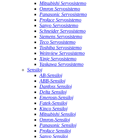
Mitsubishi Servosistemo
Omron Servosistemo
Panasonic Servosistemo
Proface Servosistemo
Sanyo Servosistemo
Schneider Servosistemo
Siemens Servosistemo
Teco Servosistemo
Toshiba Servosistemo
Weinview Servosistemo
Xinje Servosistemo
Yaskawa Servosistemo
Sensiloj
AB-Sensiloj
ABB-Sensiloj
Danfoss Sensiloj
Delta Sensiloj
Emerosn-Sensiloj
Fatek-Sensiloj
Kinco Sensiloj
Mitsubishi Sensiloj
Omron-Sensiloj
Panasonic Sensiloj
Proface Sensiloj
Sanyo Sensiloj