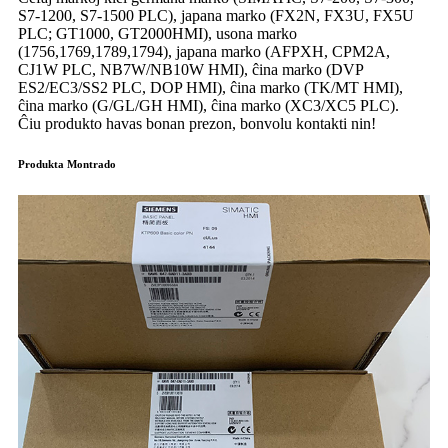
S7-1200, S7-1500 PLC), japana marko (FX2N, FX3U, FX5U
PLC; GT1000, GT2000HMI), usona marko
(1756,1769,1789,1794), japana marko (AFPXH, CPM2A,
CJ1W PLC, NB7W/NB10W HMI), ĉina marko (DVP
ES2/EC3/SS2 PLC, DOP HMI), ĉina marko (TK/MT HMI),
ĉina marko (G/GL/GH HMI), ĉina marko (XC3/XC5 PLC).
Ĉiu produkto havas bonan prezon, bonvolu kontakti nin!
Produkta Montrado