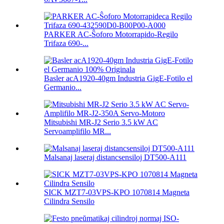
PARKER AC-Ŝoforo Motorrapido-Regilo
Trifaza 690-...
Basler acA1920-40gm Industria GigE-Fotilo el
Germanio...
Mitsubishi MR-J2 Serio 3.5 kW AC
Servoamplifilo MR...
Malsanaj laseraj distancsensiloj DT500-A111
SICK MZT7-03VPS-KPO 1070814 Magneta
Cilindra Sensilo