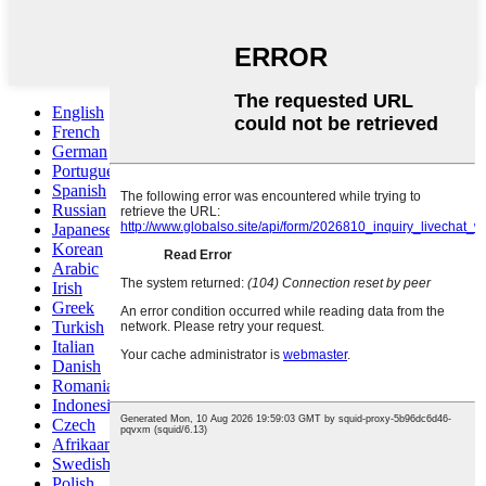
English
French
German
Portuguese
Spanish
Russian
Japanese
Korean
Arabic
Irish
Greek
Turkish
Italian
Danish
Romanian
Indonesian
Czech
Afrikaans
Swedish
Polish