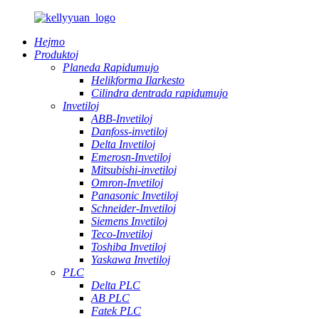
Hejmo
Produktoj
Planeda Rapidumujo
Helikforma Ilarkesto
Cilindra dentrada rapidumujo
Invetiloj
ABB-Invetiloj
Danfoss-invetiloj
Delta Invetiloj
Emerosn-Invetiloj
Mitsubishi-invetiloj
Omron-Invetiloj
Panasonic Invetiloj
Schneider-Invetiloj
Siemens Invetiloj
Teco-Invetiloj
Toshiba Invetiloj
Yaskawa Invetiloj
PLC
Delta PLC
AB PLC
Fatek PLC