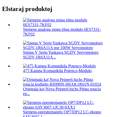
Elstaraj produktoj
Siemens analoga eniga eliga modulo 6ES7331-
7KF02
Sigma-V Serio Yaskawa SGDV Servomotoro
SGDV-1R6A11A...
475 Kampa Komunikila Potenco-Modulo
Originala kaj Nova Pepperl-fuchs Pliiga rotacia
en...
Siemens-operatorpanelo OP7/DP12 LC-ekrano
6AV3607-1...