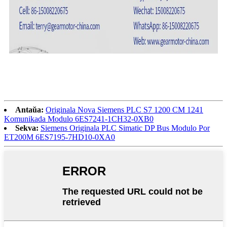
Antaŭa:
Originala Nova Siemens PLC S7 1200 CM 1241
Komunikada Modulo 6ES7241-1CH32-0XB0
Sekva:
Siemens Originala PLC Simatic DP Bus Modulo Por
ET200M 6ES7195-7HD10-0XA0