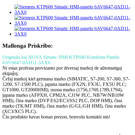
Mallonga Priskribo:
Originala kaj NOVA Simatic HMI KTP600 Komforta Panelo
6AV6647-0AD11-3AX0
Ni estas profesia provizanto por diversaj markoj de aŭtomatigaj
ekipaĵoj.
Ĉefaj markoj kiel germana marko (SIMATIC, S7-200, S7-300, S7-
1200, S7-1500 PLC), japana marko (FX2N, FX3U, FX5U PLC;
GT1000, GT2000HMI), usona marko (1756,1769,1789,1794),
japana marko (AFPXH, CPM2A, CJ1W PLC, NB7W/NB10W
HMI), ĉina marko (DVP ES2/EC3/SS2 PLC, DOP HMI), ĉina
marko (TK/MT HMI), ĉina marko (G/GL/GH HMI), ĉina marko
(XC3/XC5 PLC).
Ĉiu produkto havas bonan prezon, bonvolu kontakti nin!