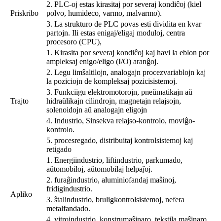
2. PLC-oj estas kirasitaj por severaj kondiĉoj (kiel
Priskribo
polvo, humideco, varmo, malvarmo).
3. La strukturo de PLC povas esti dividita en kvar
partojn. Ili estas enigaj/eligaj moduloj, centra
procesoro (CPU),
1. Kirasita por severaj kondiĉoj kaj havi la eblon por
ampleksaj enigo/eligo (I/O) aranĝoj.
2. Legu limŝaltilojn, analogajn procezvariablojn kaj
la poziciojn de kompleksaj pozicisistemoj.
3. Funkciigu elektromotorojn, pneŭmatikajn aŭ
Trajto
hidraŭlikajn cilindrojn, magnetajn relajsojn,
solenoidojn aŭ analogajn eligojn
4. Industrio, Sinsekva relajso-kontrolo, moviĝo-
kontrolo.
5. procesregado, distribuitaj kontrolsistemoj kaj
retigado
1. Energiindustrio, liftindustrio, parkumado,
aŭtomobiloj, aŭtomobilaj helpaĵoj.
2. furaĝindustrio, aluminiofandaj maŝinoj,
fridigindustrio.
Apliko
3. ŝtalindustrio, bruligkontrolsistemoj, nefera
metalfandado.
4. vitroindustrio, konstrumaŝinaro, tekstila maŝinaro,