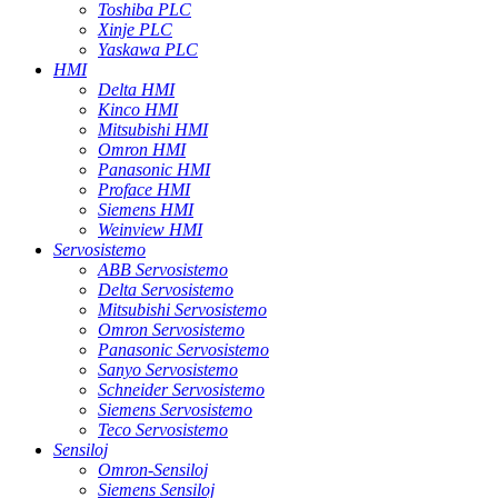
Toshiba PLC
Xinje PLC
Yaskawa PLC
HMI
Delta HMI
Kinco HMI
Mitsubishi HMI
Omron HMI
Panasonic HMI
Proface HMI
Siemens HMI
Weinview HMI
Servosistemo
ABB Servosistemo
Delta Servosistemo
Mitsubishi Servosistemo
Omron Servosistemo
Panasonic Servosistemo
Sanyo Servosistemo
Schneider Servosistemo
Siemens Servosistemo
Teco Servosistemo
Sensiloj
Omron-Sensiloj
Siemens Sensiloj