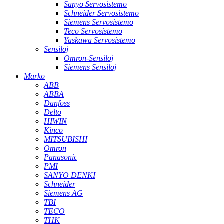
Sanyo Servosistemo
Schneider Servosistemo
Siemens Servosistemo
Teco Servosistemo
Yaskawa Servosistemo
Sensiloj
Omron-Sensiloj
Siemens Sensiloj
Marko
ABB
ABBA
Danfoss
Delto
HIWIN
Kinco
MITSUBISHI
Omron
Panasonic
PMI
SANYO DENKI
Schneider
Siemens AG
TBI
TECO
THK