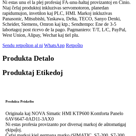
Ni estas unu el la plej profesiaj FA-unu-haltaj provizantoj en Ĉinio.
Niaj ĉefaj produktoj inkluzivas servomotoron, planedan
rapidumujon, invetilon kaj PLC, HMI. Markoj inkluzivas
Panasonic, Mitsubishi, Yaskawa, Delta, TECO, Sanyo Denki,
Scheider, Siemens, Omron kaj ktp.; Sendtempo: Ene de 3-5
labortagoj post ricevo de la pago. Pagmaniero: T/T, L/C, PayPal,
West Union, Alipay, Wechat kaj tiel plu.
Sendu retpoŝton al ni
WhatsApp
Retpoŝto
Produkta Detalo
Produktaj Etikedoj
Produkta Priskribo
Originala kaj NOVA Simatic HMI KTP600 Komforta Panelo
6AV6647-0AD11-3AX0
Ni estas profesia provizanto por diversaj markoj de aŭtomatigaj
ekipaĵoj.
Ĉefaj markoj kiel germana marko (SIMATIC, S7-200, S7-300,