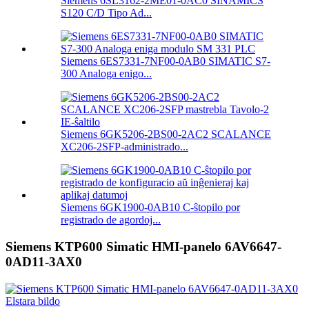
Siemens 6SL3162-2ME01-0AC0 SINAMICS
S120 C/D Tipo Ad...
Siemens 6ES7331-7NF00-0AB0 SIMATIC S7-
300 Analoga enigo...
Siemens 6GK5206-2BS00-2AC2 SCALANCE
XC206-2SFP-administrado...
Siemens 6GK1900-0AB10 C-ŝtopilo por
registrado de agordoj...
Siemens KTP600 Simatic HMI-panelo 6AV6647-
0AD11-3AX0