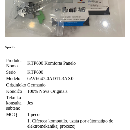
Specifo
Produkta
KTP600 Komforta Panelo
Nomo
Serio
KTP600
Modelo
6AV6647-0AD11-3AX0
Originloko
Germanio
Kondiĉo
100% Nova Originala
Teknika
konsulta
Jes
subteno
MOQ
1 peco
1. Cifereca komputilo, uzata por aŭtomatigo de
elektromekanikaj procezoj.