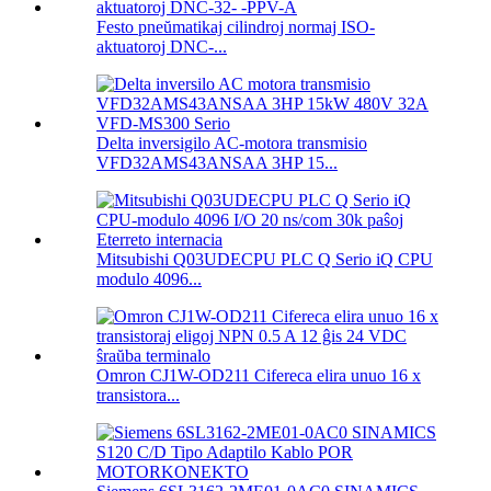
Festo pneŭmatikaj cilindroj normaj ISO-
aktuatoroj DNC-...
Delta inversigilo AC-motora transmisio
VFD32AMS43ANSAA 3HP 15...
Mitsubishi Q03UDECPU PLC Q Serio iQ CPU
modulo 4096...
Omron CJ1W-OD211 Cifereca elira unuo 16 x
transistora...