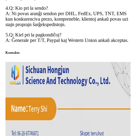
4.Q: Kio pri la sendo?
A: Ni povas aranĝi sendon per DHL, FedEx, UPS, TNT, EMS
kun konkurenciva prezo, kompreneble, klientoj ankaŭ povas uzi
siajn proprajn ŝarĝekspedistojn.
5.Q: Kiel pri la pagkondiĉoj?
A: Ĝenerale per T/T, Paypal kaj Western Union ankaŭ akceptas.
Kontakto