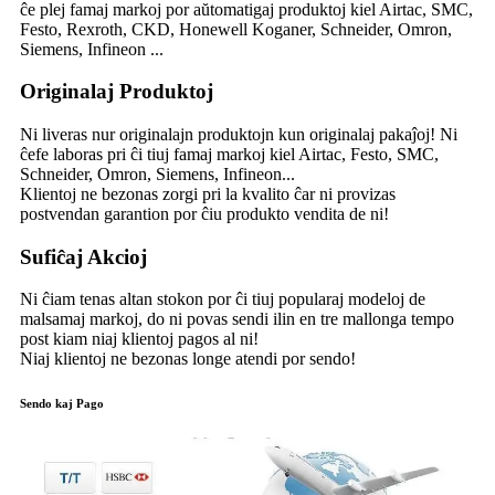
ĉe plej famaj markoj por aŭtomatigaj produktoj kiel Airtac, SMC,
Festo, Rexroth, CKD, Honewell Koganer, Schneider, Omron,
Siemens, Infineon ...
Originalaj Produktoj
Ni liveras nur originalajn produktojn kun originalaj pakaĵoj! Ni
ĉefe laboras pri ĉi tiuj famaj markoj kiel Airtac, Festo, SMC,
Schneider, Omron, Siemens, Infineon...
Klientoj ne bezonas zorgi pri la kvalito ĉar ni provizas
postvendan garantion por ĉiu produkto vendita de ni!
Sufiĉaj Akcioj
Ni ĉiam tenas altan stokon por ĉi tiuj popularaj modeloj de
malsamaj markoj, do ni povas sendi ilin en tre mallonga tempo
post kiam niaj klientoj pagos al ni!
Niaj klientoj ne bezonas longe atendi por sendo!
Sendo kaj Pago