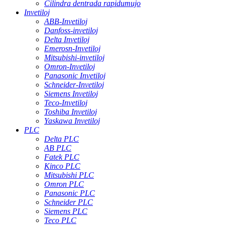
Cilindra dentrada rapidumujo
Invetiloj
ABB-Invetiloj
Danfoss-invetiloj
Delta Invetiloj
Emerosn-Invetiloj
Mitsubishi-invetiloj
Omron-Invetiloj
Panasonic Invetiloj
Schneider-Invetiloj
Siemens Invetiloj
Teco-Invetiloj
Toshiba Invetiloj
Yaskawa Invetiloj
PLC
Delta PLC
AB PLC
Fatek PLC
Kinco PLC
Mitsubishi PLC
Omron PLC
Panasonic PLC
Schneider PLC
Siemens PLC
Teco PLC