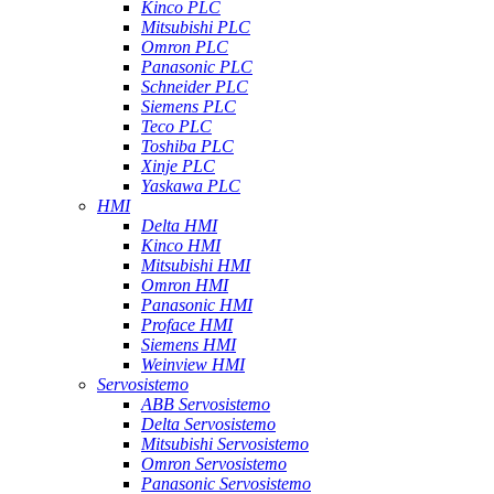
Kinco PLC
Mitsubishi PLC
Omron PLC
Panasonic PLC
Schneider PLC
Siemens PLC
Teco PLC
Toshiba PLC
Xinje PLC
Yaskawa PLC
HMI
Delta HMI
Kinco HMI
Mitsubishi HMI
Omron HMI
Panasonic HMI
Proface HMI
Siemens HMI
Weinview HMI
Servosistemo
ABB Servosistemo
Delta Servosistemo
Mitsubishi Servosistemo
Omron Servosistemo
Panasonic Servosistemo