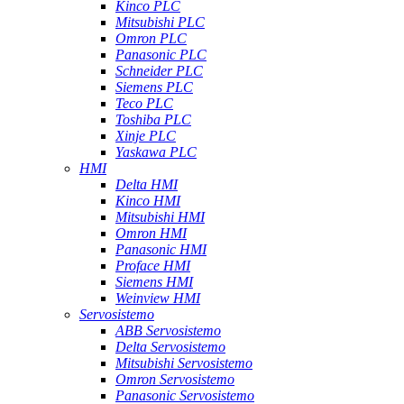
Kinco PLC
Mitsubishi PLC
Omron PLC
Panasonic PLC
Schneider PLC
Siemens PLC
Teco PLC
Toshiba PLC
Xinje PLC
Yaskawa PLC
HMI
Delta HMI
Kinco HMI
Mitsubishi HMI
Omron HMI
Panasonic HMI
Proface HMI
Siemens HMI
Weinview HMI
Servosistemo
ABB Servosistemo
Delta Servosistemo
Mitsubishi Servosistemo
Omron Servosistemo
Panasonic Servosistemo