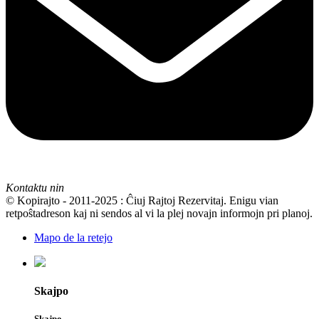
Kontaktu nin
© Kopirajto - 2011-2025 : Ĉiuj Rajtoj Rezervitaj. Enigu vian
retpoŝtadreson kaj ni sendos al vi la plej novajn informojn pri planoj.
Mapo de la retejo
Skajpo
Skajpo