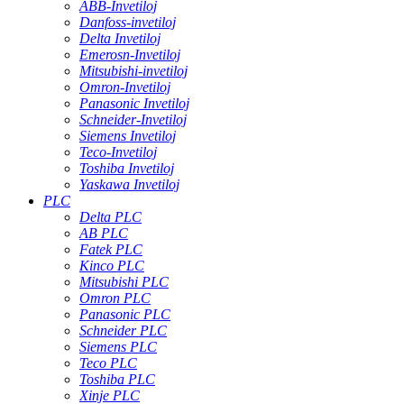
ABB-Invetiloj
Danfoss-invetiloj
Delta Invetiloj
Emerosn-Invetiloj
Mitsubishi-invetiloj
Omron-Invetiloj
Panasonic Invetiloj
Schneider-Invetiloj
Siemens Invetiloj
Teco-Invetiloj
Toshiba Invetiloj
Yaskawa Invetiloj
PLC
Delta PLC
AB PLC
Fatek PLC
Kinco PLC
Mitsubishi PLC
Omron PLC
Panasonic PLC
Schneider PLC
Siemens PLC
Teco PLC
Toshiba PLC
Xinje PLC