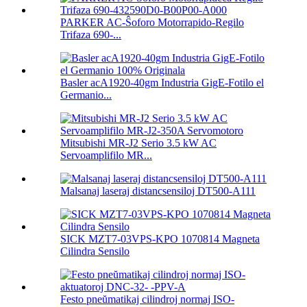
PARKER AC-Ŝoforo Motorrapido-Regilo
Trifaza 690-...
Basler acA1920-40gm Industria GigE-Fotilo el
Germanio...
Mitsubishi MR-J2 Serio 3.5 kW AC
Servoamplifilo MR...
Malsanaj laseraj distancsensiloj DT500-A111
SICK MZT7-03VPS-KPO 1070814 Magneta
Cilindra Sensilo
Festo pneŭmatikaj cilindroj normaj ISO-