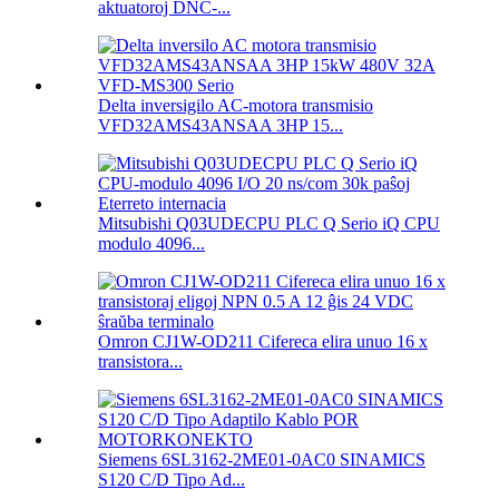
aktuatoroj DNC-...
Delta inversigilo AC-motora transmisio
VFD32AMS43ANSAA 3HP 15...
Mitsubishi Q03UDECPU PLC Q Serio iQ CPU
modulo 4096...
Omron CJ1W-OD211 Cifereca elira unuo 16 x
transistora...
Siemens 6SL3162-2ME01-0AC0 SINAMICS
S120 C/D Tipo Ad...