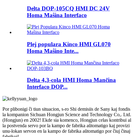
Delta DOP-105CQ HMI DC 24V
Homa Maŝina Interfaco
Plej populara Kinco HMI GL070
Homa Maŝino Inte...
Delta 4,3-cola HMI Homa Manĉina
Interfaco DOP...
Por plibonigi ĉi tiun situacion, s-ro Shi demisiis de Sany kaj fondis
la kompanion Sichuan Hongjun Science and Technology Co,. Ltd.
(Hongjun) en 2002! Ekde sia komenco, Hongjun celas kontribui al
la postvenda servo por la kampo de fabrika aŭtomatigo kaj provizi
unu-lokan servon en la kampo de fabrika aŭtomatigo por ĉiuj ĉinaj
fabrikoj!