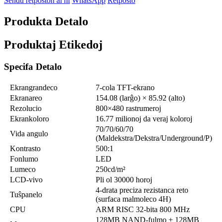
Sendu retpoŝton al ni
WhatsApp
Retpoŝto
Produkta Detalo
Produktaj Etikedoj
Specifa Detalo
Ekrangrandeco
7-cola TFT-ekrano
Ekranareo
154.08 (larĝo) × 85.92 (alto)
Rezolucio
800×480 rastrumeroj
Ekrankoloro
16.77 milionoj da veraj koloroj
70/70/60/70
Vida angulo
(Maldekstra/Dekstra/Underground/P)
Kontrasto
500:1
Fonlumo
LED
Lumeco
250cd/m²
LCD-vivo
Pli ol 30000 horoj
4-drata preciza rezistanca reto
Tuŝpanelo
(surfaca malmoleco 4H)
CPU
ARM RISC 32-bita 800 MHz
128MB NAND-fulmo + 128MB