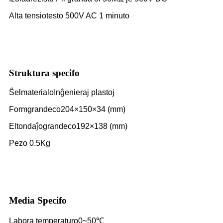
Alta tensiotesto 500V AC 1 minuto
Struktura specifo
Ŝelmaterialo
Inĝenieraj plastoj
Formgrandeco
204×150×34 (mm)
Eltondaĵograndeco
192×138 (mm)
Pezo 0.5Kg
Media Specifo
Labora temperaturo
0~50℃