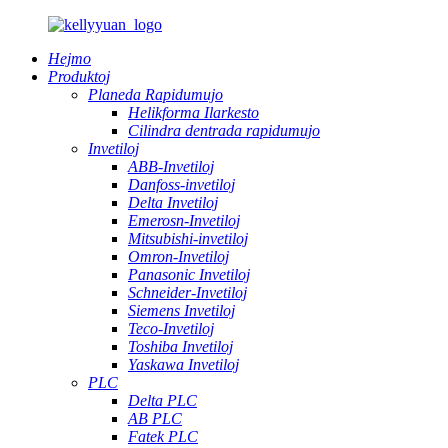
Hejmo
Produktoj
Planeda Rapidumujo
Helikforma Ilarkesto
Cilindra dentrada rapidumujo
Invetiloj
ABB-Invetiloj
Danfoss-invetiloj
Delta Invetiloj
Emerosn-Invetiloj
Mitsubishi-invetiloj
Omron-Invetiloj
Panasonic Invetiloj
Schneider-Invetiloj
Siemens Invetiloj
Teco-Invetiloj
Toshiba Invetiloj
Yaskawa Invetiloj
PLC
Delta PLC
AB PLC
Fatek PLC