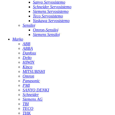
Sanyo Servosistemo
Schneider Servosistemo
Siemens Servosistemo
Teco Servosistemo
Yaskawa Servosistemo
Sensiloj
Omron-Sensiloj
Siemens Sensiloj
Marko
ABB
ABBA
Danfoss
Delto
HIWIN
Kinco
MITSUBISHI
Omron
Panasonic
PMI
SANYO DENKI
Schneider
Siemens AG
TBI
TECO
THK