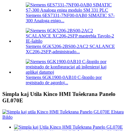
Siemens 6ES7331-7NF00-0AB0 SIMATIC S7-
300 Analoga enigo...
Siemens 6GK5206-2BS00-2AC2 SCALANCE
XC206-2SFP-administrado...
Siemens 6GK1900-0AB10 C-ŝtopilo por
registrado de agordoj...
Simpla kaj Utila Kinco HMI Tuŝekrana Panelo
GL070E