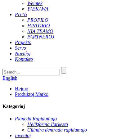
Weintek
YASKAWA
Pri Ni
PROFILO
HISTORIO
NIA TEAMO
PARTNEROJ
Projekto
Servo
Novaĵoj
Kontakto
English
Hejmo
Produktoj Marko
Kategorioj
Planeda Rapidumujo
Helikforma Ilarkesto
Cilindra dentrada rapidumujo
Invetiloj