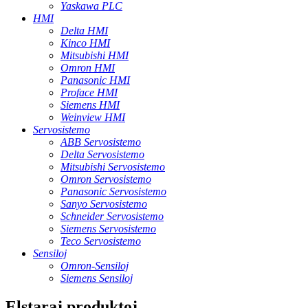
Yaskawa PLC
HMI
Delta HMI
Kinco HMI
Mitsubishi HMI
Omron HMI
Panasonic HMI
Proface HMI
Siemens HMI
Weinview HMI
Servosistemo
ABB Servosistemo
Delta Servosistemo
Mitsubishi Servosistemo
Omron Servosistemo
Panasonic Servosistemo
Sanyo Servosistemo
Schneider Servosistemo
Siemens Servosistemo
Teco Servosistemo
Sensiloj
Omron-Sensiloj
Siemens Sensiloj
Elstaraj produktoj