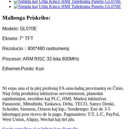
Mallonga Priskribo:
Modelo: GL070E
Ekrano: 7″ TFT
Rezolucio：800*480 rastrumeroj
Procesor: ARM RISC 32-bita 800MHz
Ethernet-Pordo: Kun
Ni estas unu el la plej profesiaj FA-unu-haltaj provizantoj en Ĉinio.
Niaj ĉefaj produktoj inkluzivas servomotoron, planedan
rapidumujon, invetilon kaj PLC, HMI. Markoj inkluzivas
Panasonic, Mitsubishi, Yaskawa, Delta, TECO, Sanyo Denki,
Scheider, Siemens, Omron kaj ktp.; Sendtempo: Ene de 3-5
labortagoj post ricevo de la pago. Pagmaniero: T/T, L/C, PayPal,
West Union, Alipay, Wechat kaj tiel plu.