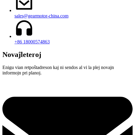
sales@gearmotor-china.com
+86 18000574863
Novaĵleteroj
Enigu vian retpoŝtadreson kaj ni sendos al vi la plej novajn
informojn pri planoj.