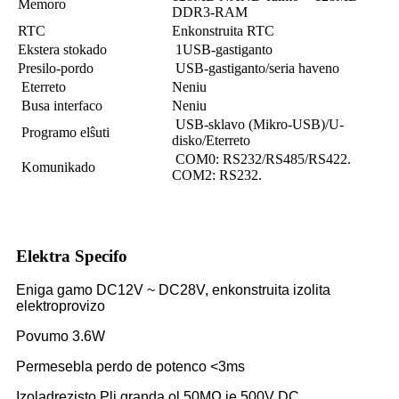
Memoro
DDR3-RAM
RTC
Enkonstruita RTC
Ekstera stokado
1USB-gastiganto
Presilo-pordo
USB-gastiganto/seria haveno
Eterreto
Neniu
Busa interfaco
Neniu
USB-sklavo (Mikro-USB)/U-
Programo elŝuti
disko/Eterreto
COM0: RS232/RS485/RS422.
Komunikado
COM2: RS232.
Elektra Specifo
Eniga gamo DC12V ~ DC28V, enkonstruita izolita
elektroprovizo
Povumo 3.6W
Permesebla perdo de potenco <3ms
Izoladrezisto Pli granda ol 50MΩ je 500V DC