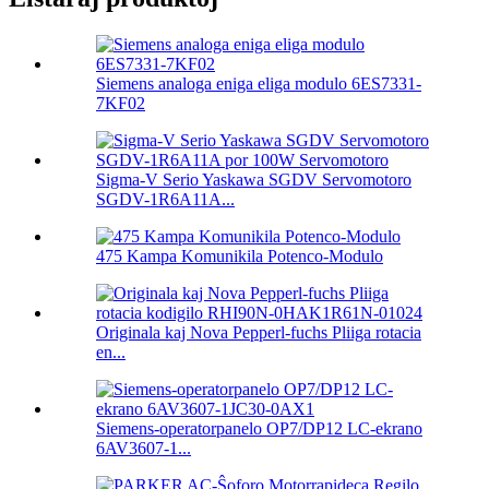
Siemens analoga eniga eliga modulo 6ES7331-
7KF02
Sigma-V Serio Yaskawa SGDV Servomotoro
SGDV-1R6A11A...
475 Kampa Komunikila Potenco-Modulo
Originala kaj Nova Pepperl-fuchs Pliiga rotacia
en...
Siemens-operatorpanelo OP7/DP12 LC-ekrano
6AV3607-1...