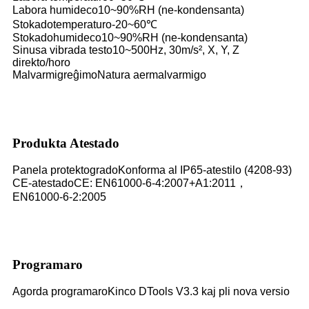
Labora humideco
10~90%RH (ne-kondensanta)
Stokadotemperaturo
-20~60℃
Stokadohumideco
10~90%RH (ne-kondensanta)
Sinusa vibrada testo
10~500Hz, 30m/s², X, Y, Z
direkto/horo
Malvarmigreĝimo
Natura aermalvarmigo
Produkta Atestado
Panela protektogrado
Konforma al IP65-atestilo (4208-93)
CE-atestado
CE: EN61000-6-4:2007+A1:2011，
EN61000-6-2:2005
Programaro
Agorda programaro
Kinco DTools V3.3 kaj pli nova versio