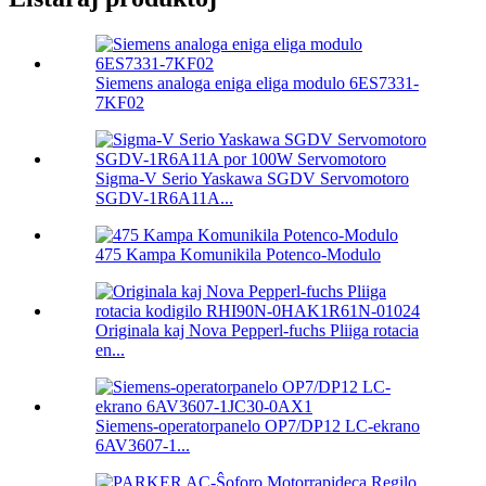
Siemens analoga eniga eliga modulo 6ES7331-
7KF02
Sigma-V Serio Yaskawa SGDV Servomotoro
SGDV-1R6A11A...
475 Kampa Komunikila Potenco-Modulo
Originala kaj Nova Pepperl-fuchs Pliiga rotacia
en...
Siemens-operatorpanelo OP7/DP12 LC-ekrano
6AV3607-1...