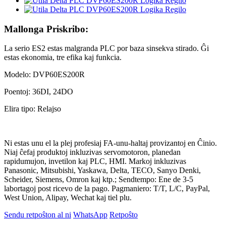
Mallonga Priskribo:
La serio ES2 estas malgranda PLC por baza sinsekva stirado. Ĝi
estas ekonomia, tre efika kaj funkcia.
Modelo: DVP60ES200R
Poentoj: 36DI, 24DO
Elira tipo: Relajso
Ni estas unu el la plej profesiaj FA-unu-haltaj provizantoj en Ĉinio.
Niaj ĉefaj produktoj inkluzivas servomotoron, planedan
rapidumujon, invetilon kaj PLC, HMI. Markoj inkluzivas
Panasonic, Mitsubishi, Yaskawa, Delta, TECO, Sanyo Denki,
Scheider, Siemens, Omron kaj ktp.; Sendtempo: Ene de 3-5
labortagoj post ricevo de la pago. Pagmaniero: T/T, L/C, PayPal,
West Union, Alipay, Wechat kaj tiel plu.
Sendu retpoŝton al ni
WhatsApp
Retpoŝto