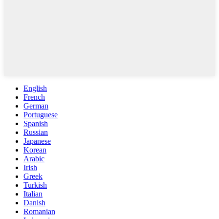
English
French
German
Portuguese
Spanish
Russian
Japanese
Korean
Arabic
Irish
Greek
Turkish
Italian
Danish
Romanian