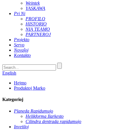
Weintek
YASKAWA
Pri Ni
PROFILO
HISTORIO
NIA TEAMO
PARTNEROJ
Projekto
Servo
Novaĵoj
Kontakto
English
Hejmo
Produktoj Marko
Kategorioj
Planeda Rapidumujo
Helikforma Ilarkesto
Cilindra dentrada rapidumujo
Invetiloj