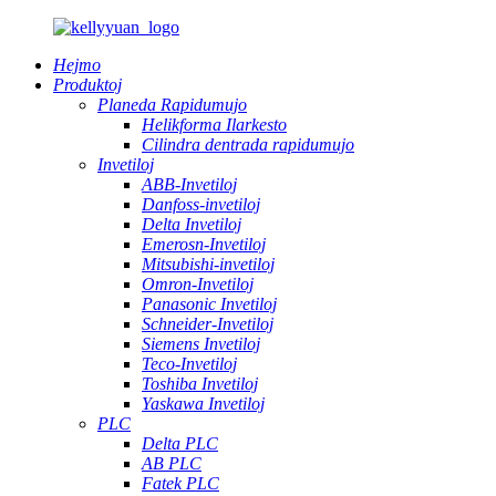
Hejmo
Produktoj
Planeda Rapidumujo
Helikforma Ilarkesto
Cilindra dentrada rapidumujo
Invetiloj
ABB-Invetiloj
Danfoss-invetiloj
Delta Invetiloj
Emerosn-Invetiloj
Mitsubishi-invetiloj
Omron-Invetiloj
Panasonic Invetiloj
Schneider-Invetiloj
Siemens Invetiloj
Teco-Invetiloj
Toshiba Invetiloj
Yaskawa Invetiloj
PLC
Delta PLC
AB PLC
Fatek PLC