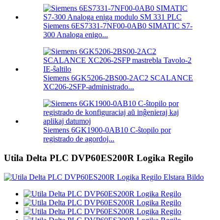
Siemens 6ES7331-7NF00-0AB0 SIMATIC S7-
300 Analoga enigo...
Siemens 6GK5206-2BS00-2AC2 SCALANCE
XC206-2SFP-administrado...
Siemens 6GK1900-0AB10 C-ŝtopilo por
registrado de agordoj...
Utila Delta PLC DVP60ES200R Logika Regilo