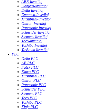
ABB-Invetiloj
Danfoss-invetiloj
Delta Invetiloj
Emerosn-Invetiloj
Mitsubishi-invetiloj
Omron-Invetiloj
Panasonic Invetiloj
Schneider-Invetiloj
Siemens Invetiloj
Teco-Invetiloj
Toshiba Invetiloj
Yaskawa Invetiloj
PLC
Delta PLC
AB PLC
Fatek PLC
Kinco PLC
Mitsubishi PLC
Omron PLC
Panasonic PLC
Schneider PLC
Siemens PLC
Teco PLC
Toshiba PLC
Xinje PLC