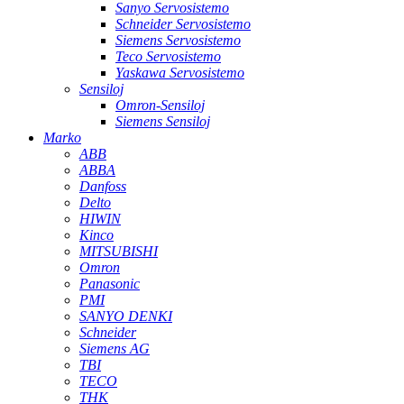
Sanyo Servosistemo
Schneider Servosistemo
Siemens Servosistemo
Teco Servosistemo
Yaskawa Servosistemo
Sensiloj
Omron-Sensiloj
Siemens Sensiloj
Marko
ABB
ABBA
Danfoss
Delto
HIWIN
Kinco
MITSUBISHI
Omron
Panasonic
PMI
SANYO DENKI
Schneider
Siemens AG
TBI
TECO
THK