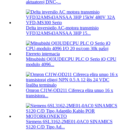
aktuatoroj DNC-...
Delta inversigilo AC-motora transmisio
VFD32AMS43ANSAA 3HP 15...
Mitsubishi Q03UDECPU PLC Q Serio iQ CPU
modulo 4096...
Omron CJ1W-OD211 Cifereca elira unuo 16 x
transistora...
Siemens 6SL3162-2ME01-0AC0 SINAMICS
S120 C/D Tipo Ad...