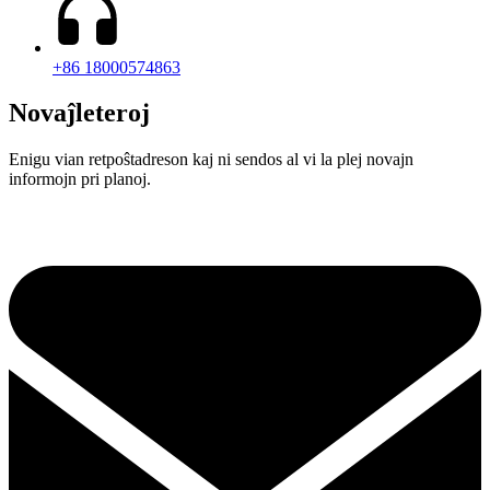
+86 18000574863
Novaĵleteroj
Enigu vian retpoŝtadreson kaj ni sendos al vi la plej novajn
informojn pri planoj.