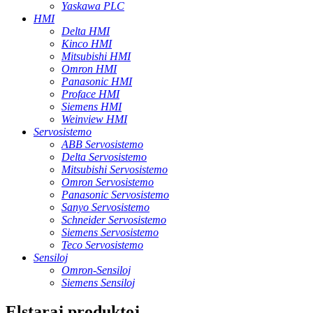
Yaskawa PLC
HMI
Delta HMI
Kinco HMI
Mitsubishi HMI
Omron HMI
Panasonic HMI
Proface HMI
Siemens HMI
Weinview HMI
Servosistemo
ABB Servosistemo
Delta Servosistemo
Mitsubishi Servosistemo
Omron Servosistemo
Panasonic Servosistemo
Sanyo Servosistemo
Schneider Servosistemo
Siemens Servosistemo
Teco Servosistemo
Sensiloj
Omron-Sensiloj
Siemens Sensiloj
Elstaraj produktoj