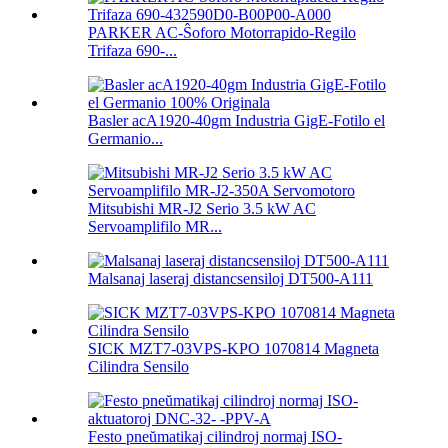
PARKER AC-Ŝoforo Motorrapido-Regilo
Trifaza 690-...
Basler acA1920-40gm Industria GigE-Fotilo el
Germanio...
Mitsubishi MR-J2 Serio 3.5 kW AC
Servoamplifilo MR...
Malsanaj laseraj distancsensiloj DT500-A111
SICK MZT7-03VPS-KPO 1070814 Magneta
Cilindra Sensilo
Festo pneŭmatikaj cilindroj normaj ISO-