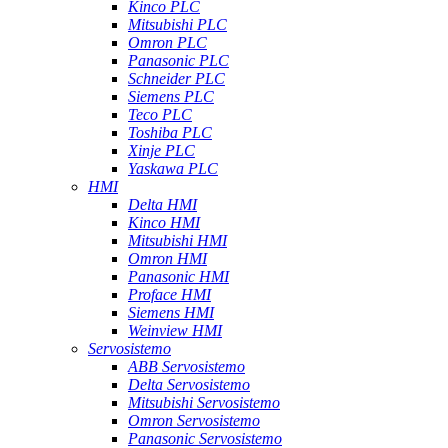
Kinco PLC
Mitsubishi PLC
Omron PLC
Panasonic PLC
Schneider PLC
Siemens PLC
Teco PLC
Toshiba PLC
Xinje PLC
Yaskawa PLC
HMI
Delta HMI
Kinco HMI
Mitsubishi HMI
Omron HMI
Panasonic HMI
Proface HMI
Siemens HMI
Weinview HMI
Servosistemo
ABB Servosistemo
Delta Servosistemo
Mitsubishi Servosistemo
Omron Servosistemo
Panasonic Servosistemo