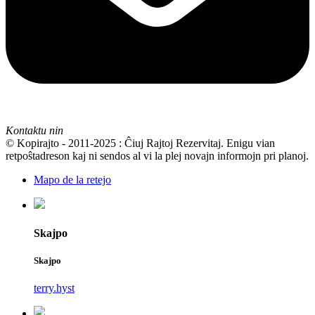
Kontaktu nin
© Kopirajto - 2011-2025 : Ĉiuj Rajtoj Rezervitaj. Enigu vian
retpoŝtadreson kaj ni sendos al vi la plej novajn informojn pri planoj.
Mapo de la retejo
Skajpo
Skajpo
terry.hyst