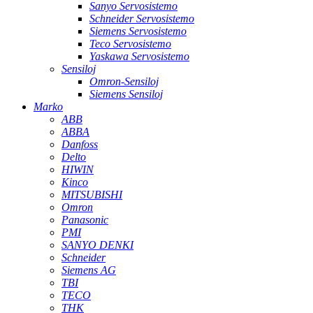
Sanyo Servosistemo
Schneider Servosistemo
Siemens Servosistemo
Teco Servosistemo
Yaskawa Servosistemo
Sensiloj
Omron-Sensiloj
Siemens Sensiloj
Marko
ABB
ABBA
Danfoss
Delto
HIWIN
Kinco
MITSUBISHI
Omron
Panasonic
PMI
SANYO DENKI
Schneider
Siemens AG
TBI
TECO
THK