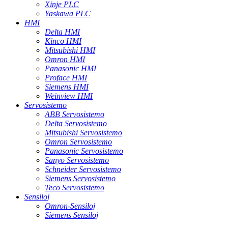
Xinje PLC
Yaskawa PLC
HMI
Delta HMI
Kinco HMI
Mitsubishi HMI
Omron HMI
Panasonic HMI
Proface HMI
Siemens HMI
Weinview HMI
Servosistemo
ABB Servosistemo
Delta Servosistemo
Mitsubishi Servosistemo
Omron Servosistemo
Panasonic Servosistemo
Sanyo Servosistemo
Schneider Servosistemo
Siemens Servosistemo
Teco Servosistemo
Sensiloj
Omron-Sensiloj
Siemens Sensiloj