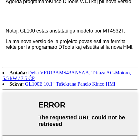
Agorda programaro
Kinco DTools V3.3 kaj pli nova versio
Notoj: GL100 estas anstataŭiga modelo por MT4532T.
La malnova versio de la projekto povas esti malfermita
rekte per la programaro DTools kaj elŝutita al la nova HMI.
Antaŭa:
Delta VFD13AMS43ANSAA, Trifaza AC-Motoro,
5.5 kW / 7.5 ĈP
Sekva:
GL100E 10.1″ Tuŝekrana Panelo Kinco HMI