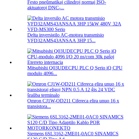
Festo pneŭmatikaj cilindroj normaj ISO-
aktuatoroj DNC-...
Delta inversigilo AC-motora transmisio
VFD32AMS43ANSAA 3HP 15...
Mitsubishi Q03UDECPU PLC Q Serio iQ CPU
modulo 4096...
Omron CJ1W-OD211 Cifereca elira unuo 16 x
transistora...
Siemens 6SL3162-2ME01-0AC0 SINAMICS