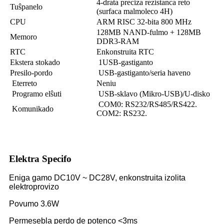
4-drata preciza rezistanca reto
Tuŝpanelo
(surfaca malmoleco 4H)
CPU
ARM RISC 32-bita 800 MHz
128MB NAND-fulmo + 128MB
Memoro
DDR3-RAM
RTC
Enkonstruita RTC
Ekstera stokado
1USB-gastiganto
Presilo-pordo
USB-gastiganto/seria haveno
Eterreto
Neniu
Programo elŝuti
USB-sklavo (Mikro-USB)/U-disko
COM0: RS232/RS485/RS422.
Komunikado
COM2: RS232.
Elektra Specifo
Eniga gamo DC10V ~ DC28V, enkonstruita izolita
elektroprovizo
Povumo 3.6W
Permesebla perdo de potenco <3ms