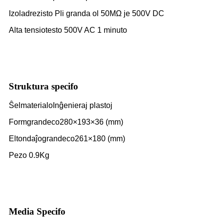
Izoladrezisto Pli granda ol 50MΩ je 500V DC
Alta tensiotesto 500V AC 1 minuto
Struktura specifo
Ŝelmaterialo
Inĝenieraj plastoj
Formgrandeco
280×193×36 (mm)
Eltondaĵograndeco
261×180 (mm)
Pezo 0.9Kg
Media Specifo