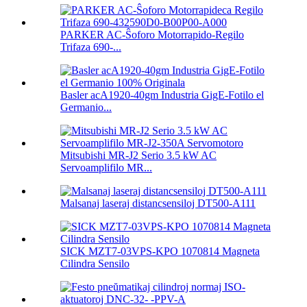
PARKER AC-Ŝoforo Motorrapido-Regilo
Trifaza 690-...
Basler acA1920-40gm Industria GigE-Fotilo el
Germanio...
Mitsubishi MR-J2 Serio 3.5 kW AC
Servoamplifilo MR...
Malsanaj laseraj distancsensiloj DT500-A111
SICK MZT7-03VPS-KPO 1070814 Magneta
Cilindra Sensilo