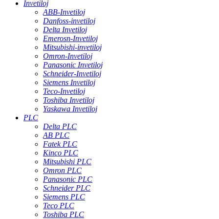
Invetiloj
ABB-Invetiloj
Danfoss-invetiloj
Delta Invetiloj
Emerosn-Invetiloj
Mitsubishi-invetiloj
Omron-Invetiloj
Panasonic Invetiloj
Schneider-Invetiloj
Siemens Invetiloj
Teco-Invetiloj
Toshiba Invetiloj
Yaskawa Invetiloj
PLC
Delta PLC
AB PLC
Fatek PLC
Kinco PLC
Mitsubishi PLC
Omron PLC
Panasonic PLC
Schneider PLC
Siemens PLC
Teco PLC
Toshiba PLC