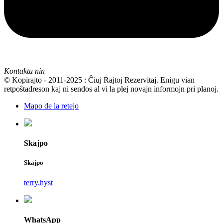
Kontaktu nin
© Kopirajto - 2011-2025 : Ĉiuj Rajtoj Rezervitaj. Enigu vian
retpoŝtadreson kaj ni sendos al vi la plej novajn informojn pri planoj.
Mapo de la retejo
Skajpo
Skajpo
terry.hyst
WhatsApp