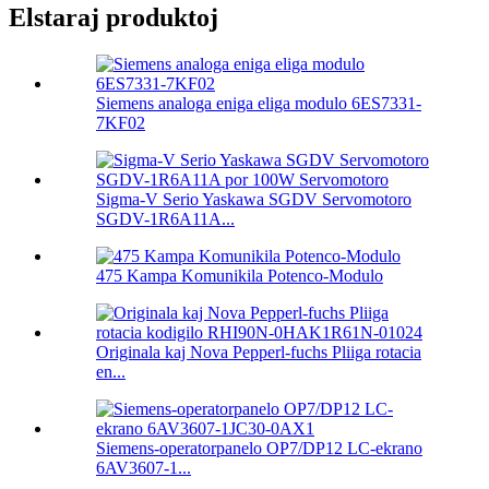
Elstaraj produktoj
Siemens analoga eniga eliga modulo 6ES7331-
7KF02
Sigma-V Serio Yaskawa SGDV Servomotoro
SGDV-1R6A11A...
475 Kampa Komunikila Potenco-Modulo
Originala kaj Nova Pepperl-fuchs Pliiga rotacia
en...
Siemens-operatorpanelo OP7/DP12 LC-ekrano
6AV3607-1...