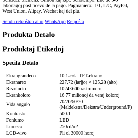
labortagoj post ricevo de la pago. Pagmaniero: T/T, L/C, PayPal,
West Union, Alipay, Wechat kaj tiel plu.
Sendu retpoŝton al ni
WhatsApp
Retpoŝto
Produkta Detalo
Produktaj Etikedoj
Specifa Detalo
Ekrangrandeco
10.1-cola TFT-ekrano
Ekranareo
227,72 (larĝo) × 125,28 (alto)
Rezolucio
1024×600 rastrumeroj
Ekrankoloro
16.77 milionoj da veraj koloroj
70/70/60/70
Vida angulo
(Maldekstra/Dekstra/Underground/P)
Kontrasto
500:1
Fonlumo
LED
Lumeco
250cd/m²
LCD-vivo
Pli ol 30000 horoj