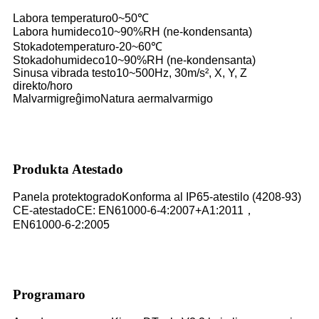
Labora temperaturo
0~50℃
Labora humideco
10~90%RH (ne-kondensanta)
Stokadotemperaturo
-20~60℃
Stokadohumideco
10~90%RH (ne-kondensanta)
Sinusa vibrada testo
10~500Hz, 30m/s², X, Y, Z
direkto/horo
Malvarmigreĝimo
Natura aermalvarmigo
Produkta Atestado
Panela protektogrado
Konforma al IP65-atestilo (4208-93)
CE-atestado
CE: EN61000-6-4:2007+A1:2011，
EN61000-6-2:2005
Programaro