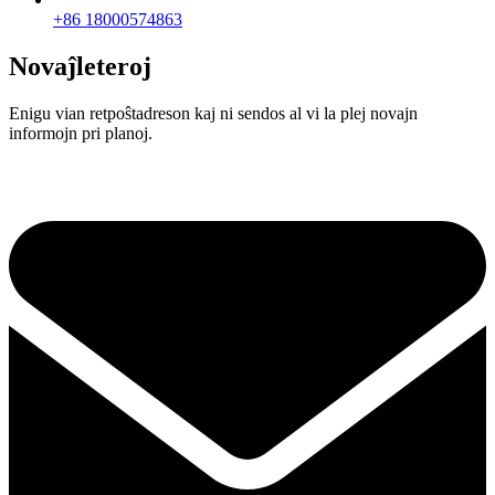
+86 18000574863
Novaĵleteroj
Enigu vian retpoŝtadreson kaj ni sendos al vi la plej novajn
informojn pri planoj.