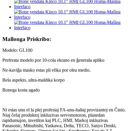
Mallonga Priskribo:
Modelo: GL100
Preferata modelo por 10-cola ekrano en ĝenerala apliko
Ne-kaviĝa masko estas pli efika por olea medio.
Bela aspekto, ultra-maldika korpo
Bonega kosta agado
Ni estas unu el la plej profesiaj FA-unu-haltaj provizantoj en Ĉinio.
Niaj ĉefaj produktoj inkluzivas servomotoron, planedan
rapidumujon, invetilon kaj PLC, HMI. Markoj inkluzivas
Panasonic, Mitsubishi, Yaskawa, Delta, TECO, Sanyo Denki,
Scheider, Siemens, Omron kaj ktp.; Sendtempo: Ene de 3-5