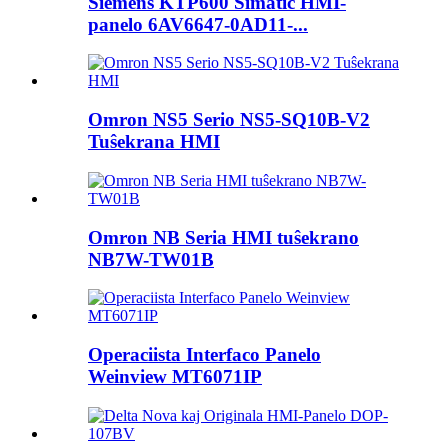
Siemens KTP600 Simatic HMI-
panelo 6AV6647-0AD11-...
Omron NS5 Serio NS5-SQ10B-V2
Tuŝekrana HMI
Omron NB Seria HMI tuŝekrano
NB7W-TW01B
Operaciista Interfaco Panelo
Weinview MT6071IP