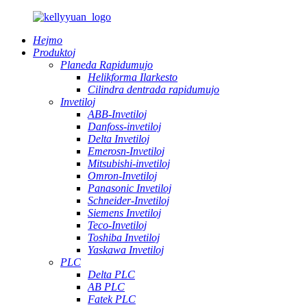
Hejmo
Produktoj
Planeda Rapidumujo
Helikforma Ilarkesto
Cilindra dentrada rapidumujo
Invetiloj
ABB-Invetiloj
Danfoss-invetiloj
Delta Invetiloj
Emerosn-Invetiloj
Mitsubishi-invetiloj
Omron-Invetiloj
Panasonic Invetiloj
Schneider-Invetiloj
Siemens Invetiloj
Teco-Invetiloj
Toshiba Invetiloj
Yaskawa Invetiloj
PLC
Delta PLC
AB PLC
Fatek PLC