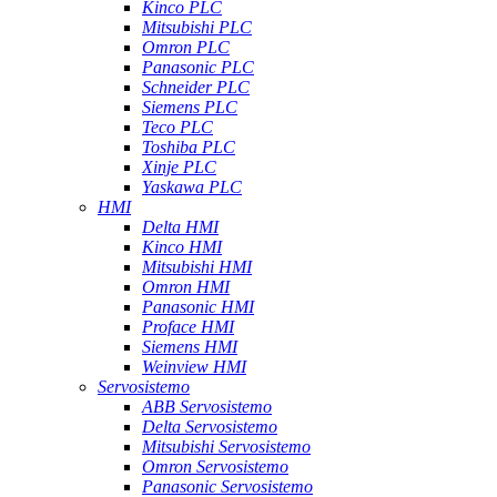
Kinco PLC
Mitsubishi PLC
Omron PLC
Panasonic PLC
Schneider PLC
Siemens PLC
Teco PLC
Toshiba PLC
Xinje PLC
Yaskawa PLC
HMI
Delta HMI
Kinco HMI
Mitsubishi HMI
Omron HMI
Panasonic HMI
Proface HMI
Siemens HMI
Weinview HMI
Servosistemo
ABB Servosistemo
Delta Servosistemo
Mitsubishi Servosistemo
Omron Servosistemo
Panasonic Servosistemo