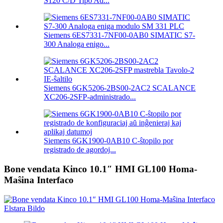
S120 C/D Tipo Ad...
Siemens 6ES7331-7NF00-0AB0 SIMATIC S7-
300 Analoga enigo...
Siemens 6GK5206-2BS00-2AC2 SCALANCE
XC206-2SFP-administrado...
Siemens 6GK1900-0AB10 C-ŝtopilo por
registrado de agordoj...
Bone vendata Kinco 10.1″ HMI GL100 Homa-
Maŝina Interfaco