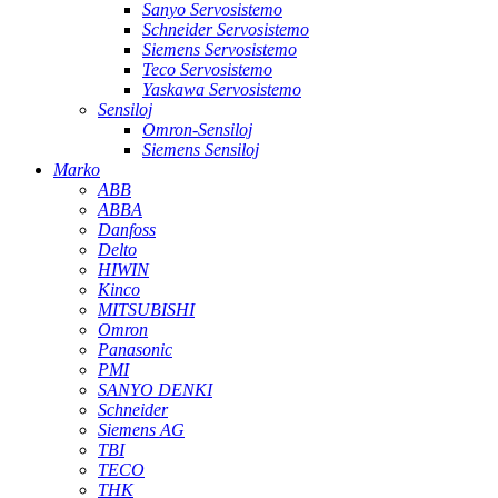
Sanyo Servosistemo
Schneider Servosistemo
Siemens Servosistemo
Teco Servosistemo
Yaskawa Servosistemo
Sensiloj
Omron-Sensiloj
Siemens Sensiloj
Marko
ABB
ABBA
Danfoss
Delto
HIWIN
Kinco
MITSUBISHI
Omron
Panasonic
PMI
SANYO DENKI
Schneider
Siemens AG
TBI
TECO
THK