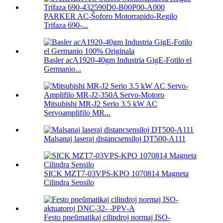
PARKER AC-Ŝoforo Motorrapido-Regilo
Trifaza 690-...
Basler acA1920-40gm Industria GigE-Fotilo el
Germanio...
Mitsubishi MR-J2 Serio 3.5 kW AC
Servoamplifilo MR...
Malsanaj laseraj distancsensiloj DT500-A111
SICK MZT7-03VPS-KPO 1070814 Magneta
Cilindra Sensilo
Festo pneŭmatikaj cilindroj normaj ISO-