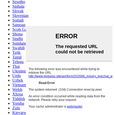
Sesotho
Sinhala
Slovak
Slovenian
Somali
Samoan
Scots Gaelic
Shona
Sindhi
Sundanese
Swahili
Tajik
Tamil
Telugu
Thai
Ukrainian
Urdu
Uzbek
Vietnamese
Welsh
Xhosa
Yiddish
Yoruba
Zulu
Kinyarwanda