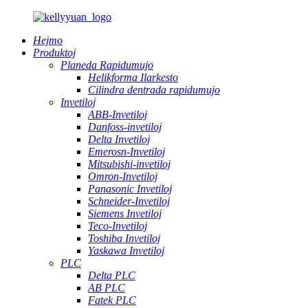
Hejmo
Produktoj
Planeda Rapidumujo
Helikforma Ilarkesto
Cilindra dentrada rapidumujo
Invetiloj
ABB-Invetiloj
Danfoss-invetiloj
Delta Invetiloj
Emerosn-Invetiloj
Mitsubishi-invetiloj
Omron-Invetiloj
Panasonic Invetiloj
Schneider-Invetiloj
Siemens Invetiloj
Teco-Invetiloj
Toshiba Invetiloj
Yaskawa Invetiloj
PLC
Delta PLC
AB PLC
Fatek PLC