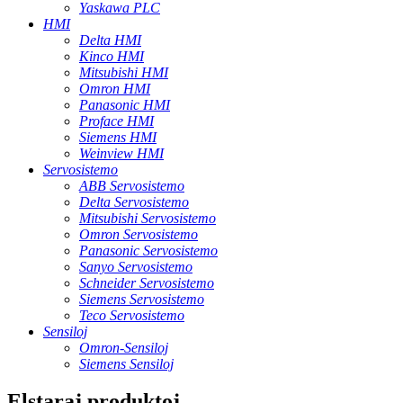
Yaskawa PLC
HMI
Delta HMI
Kinco HMI
Mitsubishi HMI
Omron HMI
Panasonic HMI
Proface HMI
Siemens HMI
Weinview HMI
Servosistemo
ABB Servosistemo
Delta Servosistemo
Mitsubishi Servosistemo
Omron Servosistemo
Panasonic Servosistemo
Sanyo Servosistemo
Schneider Servosistemo
Siemens Servosistemo
Teco Servosistemo
Sensiloj
Omron-Sensiloj
Siemens Sensiloj
Elstaraj produktoj