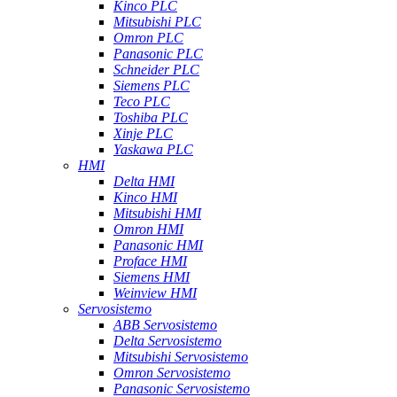
Kinco PLC
Mitsubishi PLC
Omron PLC
Panasonic PLC
Schneider PLC
Siemens PLC
Teco PLC
Toshiba PLC
Xinje PLC
Yaskawa PLC
HMI
Delta HMI
Kinco HMI
Mitsubishi HMI
Omron HMI
Panasonic HMI
Proface HMI
Siemens HMI
Weinview HMI
Servosistemo
ABB Servosistemo
Delta Servosistemo
Mitsubishi Servosistemo
Omron Servosistemo
Panasonic Servosistemo