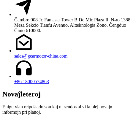
Ĉambro 908 Jr. Fantasia Tower B De Mic Plaza II, N-ro 1388
Meza Sekcio Tianfu Avenuo, Altteknologia Zono, Ĉengduo
Ĉinio 610000.
sales@gearmotor-china.com
+86 18000574863
Novaĵleteroj
Enigu vian retpoŝtadreson kaj ni sendos al vi la plej novajn
informojn pri planoj.