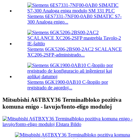
Siemens 6ES7331-7NF00-0AB0 SIMATIC S7-
300 Analoga enigo...
Siemens 6GK5206-2BS00-2AC2 SCALANCE
XC206-2SFP-administrado...
Siemens 6GK1900-0AB10 C-ŝtopilo por
registrado de agordoj...
Mitsubishi A6TBXY36 Terminalbloko pozitiva
komuna enigo - lavujo/fonto-eligo moduloj