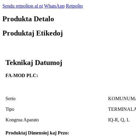
Sendu retpoŝton al ni
WhatsApp
Retpoŝto
Produkta Detalo
Produktaj Etikedoj
Teknikaj Datumoj
FA-MOD PLC:
Serio
KOMUNUM
Tipo
TERMINAL
Kongrua Aparato
IQ-R, Q, L
Produktaj Dimensioj kaj Pezo: