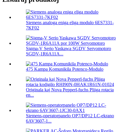
Siemens analoga eniga eliga modulo 6ES7331-
7KF02
Sigma-V Serio Yaskawa SGDV Servomotoro
SGDV-1R6A11A...
475 Kampa Komunikila Potenco-Modulo
Originala kaj Nova Pepperl-fuchs Pliiga rotacia
en...
Siemens-operatorpanelo OP7/DP12 LC-ekrano
6AV3607-1...