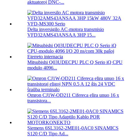
aktuatoroj DNC-...
Delta inversigilo AC-motora transmisio
VFD32AMS43ANSAA 3HP 15...
Mitsubishi Q03UDECPU PLC Q Serio iQ CPU
modulo 4096...
Omron CJ1W-OD211 Cifereca elira unuo 16 x
transistora...
Siemens 6SL3162-2ME01-0AC0 SINAMICS
S120 C/D Tipo Ad...