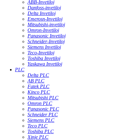
ABB-Invetiloj
Danfoss-invetiloj
Delta Invetiloj
Emerosn-Invetiloj
Mitsubishi-invetiloj
Omron-Invetiloj
Panasonic Invetiloj
Schneider-Invetiloj
Siemens Invetiloj
Teco-Invetiloj
Toshiba Invetiloj
Yaskawa Invetiloj
PLC
Delta PLC
AB PLC
Fatek PLC
Kinco PLC
Mitsubishi PLC
Omron PLC
Panasonic PLC
Schneider PLC
Siemens PLC
Teco PLC
Toshiba PLC
Xinje PLC