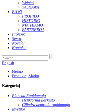
Weintek
YASKAWA
Pri Ni
PROFILO
HISTORIO
NIA TEAMO
PARTNEROJ
Projekto
Servo
Novaĵoj
Kontakto
English
Hejmo
Produktoj Marko
Kategorioj
Planeda Rapidumujo
Helikforma Ilarkesto
Cilindra dentrada rapidumujo
Invetiloj