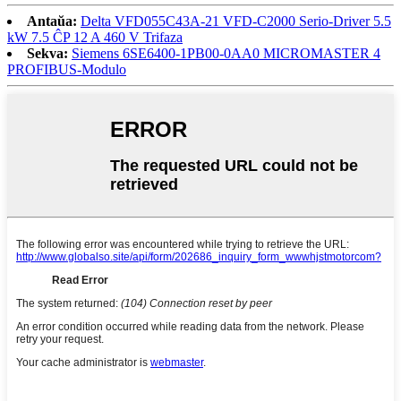
Antaŭa:
Delta VFD055C43A-21 VFD-C2000 Serio-Driver 5.5
kW 7.5 ĈP 12 A 460 V Trifaza
Sekva:
Siemens 6SE6400-1PB00-0AA0 MICROMASTER 4
PROFIBUS-Modulo