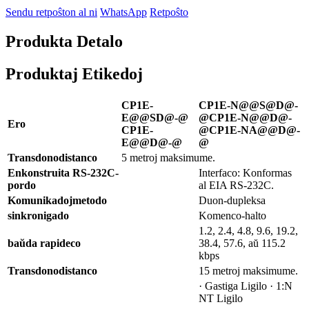
Sendu retpoŝton al ni
WhatsApp
Retpoŝto
Produkta Detalo
Produktaj Etikedoj
CP1E-
CP1E-N@@S@D@-
E@@SD@-@
@
CP1E-N@@D@-
Ero
CP1E-
@
CP1E-NA@@D@-
E@@D@-@
@
Transdono
distanco
5 metroj maksimume.
Enkonstruita RS-232C-
Interfaco: Konformas
pordo
al EIA RS-232C.
Komunikadoj
metodo
Duon-dupleksa
sinkronigado
Komenco-halto
1.2, 2.4, 4.8, 9.6, 19.2,
baŭda rapideco
38.4, 57.6, aŭ 115.2
kbps
Transdono
distanco
15 metroj maksimume.
· Gastiga Ligilo · 1:N
NT Ligilo