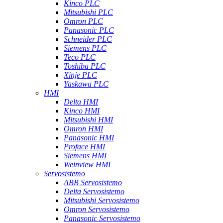
Kinco PLC
Mitsubishi PLC
Omron PLC
Panasonic PLC
Schneider PLC
Siemens PLC
Teco PLC
Toshiba PLC
Xinje PLC
Yaskawa PLC
HMI
Delta HMI
Kinco HMI
Mitsubishi HMI
Omron HMI
Panasonic HMI
Proface HMI
Siemens HMI
Weinview HMI
Servosistemo
ABB Servosistemo
Delta Servosistemo
Mitsubishi Servosistemo
Omron Servosistemo
Panasonic Servosistemo