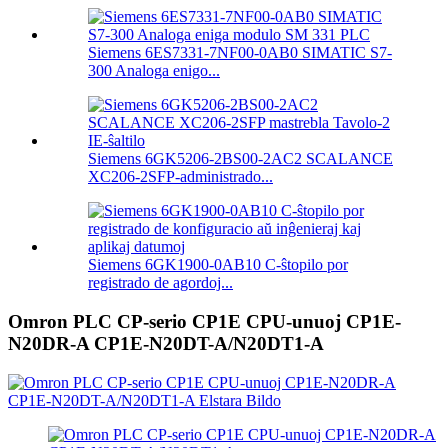
Siemens 6ES7331-7NF00-0AB0 SIMATIC S7-
300 Analoga enigo...
Siemens 6GK5206-2BS00-2AC2 SCALANCE
XC206-2SFP-administrado...
Siemens 6GK1900-0AB10 C-ŝtopilo por
registrado de agordoj...
Omron PLC CP-serio CP1E CPU-unuoj CP1E-
N20DR-A CP1E-N20DT-A/N20DT1-A