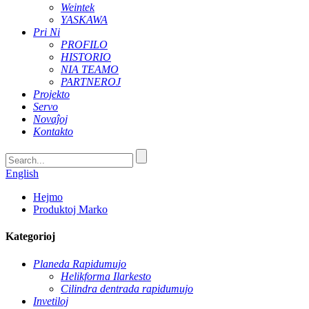
Weintek
YASKAWA
Pri Ni
PROFILO
HISTORIO
NIA TEAMO
PARTNEROJ
Projekto
Servo
Novaĵoj
Kontakto
English
Hejmo
Produktoj Marko
Kategorioj
Planeda Rapidumujo
Helikforma Ilarkesto
Cilindra dentrada rapidumujo
Invetiloj