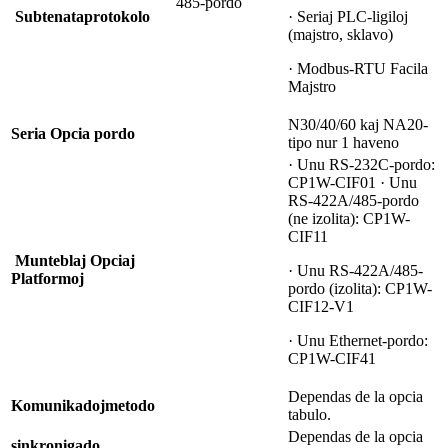
485-pordo
Subtenata
protokolo
· Seriaj PLC-ligiloj
(majstro, sklavo)
· Modbus-RTU Facila
Majstro
N30/40/60 kaj NA20-
Seria Opcia pordo
tipo nur 1 haveno
· Unu RS-232C-pordo:
CP1W-CIF01 · Unu
RS-422A/485-pordo
(ne izolita): CP1W-
CIF11
Munteblaj Opciaj
· Unu RS-422A/485-
Platformoj
pordo (izolita): CP1W-
CIF12-V1
· Unu Ethernet-pordo:
CP1W-CIF41
Dependas de la opcia
Komunikadoj
metodo
tabulo.
Dependas de la opcia
sinkronigado