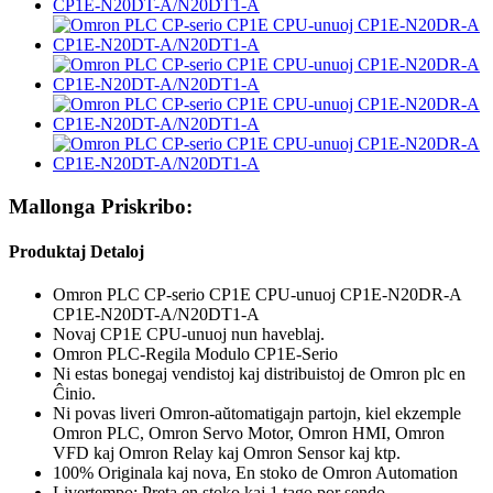
Mallonga Priskribo:
Produktaj Detaloj
Omron PLC CP-serio CP1E CPU-unuoj CP1E-N20DR-A
CP1E-N20DT-A/N20DT1-A
Novaj CP1E CPU-unuoj nun haveblaj.
Omron PLC-Regila Modulo CP1E-Serio
Ni estas bonegaj vendistoj kaj distribuistoj de Omron plc en
Ĉinio.
Ni povas liveri Omron-aŭtomatigajn partojn, kiel ekzemple
Omron PLC, Omron Servo Motor, Omron HMI, Omron
VFD kaj Omron Relay kaj Omron Sensor kaj ktp.
100% Originala kaj nova, En stoko de Omron Automation
Livertempo: Preta en stoko kaj 1 tago por sendo