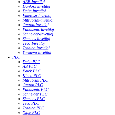
ABB-Invetiloj
Danfoss-invetiloj
Delta Invetiloj
Emerosn-Invetiloj
Mitsubishi-invetiloj
Omron-Invetiloj
Panasonic Invetiloj
Schneider-Invetiloj
Siemens Invetiloj
Teco-Invetiloj
Toshiba Invetiloj
Yaskawa Invetiloj
PLC
Delta PLC
AB PLC
Fatek PLC
Kinco PLC
Mitsubishi PLC
Omron PLC
Panasonic PLC
Schneider PLC
Siemens PLC
Teco PLC
Toshiba PLC
Xinje PLC