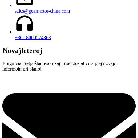
sales@gearmotor-china.com
+86 18000574863
Novaĵleteroj
Enigu vian retpoŝtadreson kaj ni sendos al vi la plej novajn
informojn pri planoj.