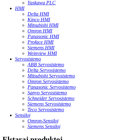
Yaskawa PLC
HMI
Delta HMI
Kinco HMI
Mitsubishi HMI
Omron HMI
Panasonic HMI
Proface HMI
Siemens HMI
Weinview HMI
Servosistemo
ABB Servosistemo
Delta Servosistemo
Mitsubishi Servosistemo
Omron Servosistemo
Panasonic Servosistemo
Sanyo Servosistemo
Schneider Servosistemo
Siemens Servosistemo
Teco Servosistemo
Sensiloj
Omron-Sensiloj
Siemens Sensiloj
Elstaraj produktoj