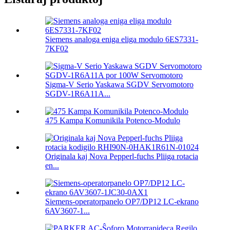
Siemens analoga eniga eliga modulo 6ES7331-
7KF02
Sigma-V Serio Yaskawa SGDV Servomotoro
SGDV-1R6A11A...
475 Kampa Komunikila Potenco-Modulo
Originala kaj Nova Pepperl-fuchs Pliiga rotacia
en...
Siemens-operatorpanelo OP7/DP12 LC-ekrano
6AV3607-1...