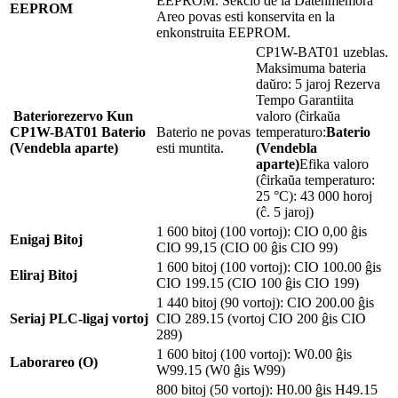
EEPROM. Sekcio de la Datenmemora
EEPROM
Areo povas esti konservita en la
enkonstruita EEPROM.
CP1W-BAT01 uzeblas.
Maksimuma bateria
daŭro: 5 jaroj Rezerva
Tempo Garantiita
Bateriorezervo Kun
valoro (ĉirkaŭa
CP1W-BAT01
Baterio
Baterio ne povas
temperaturo:
Baterio
(Vendebla aparte)
esti muntita.
(Vendebla
aparte)
Efika valoro
(ĉirkaŭa temperaturo:
25 °C): 43 000 horoj
(ĉ. 5 jaroj)
1 600 bitoj (100 vortoj): CIO 0,00 ĝis
Enigaj Bitoj
CIO 99,15 (CIO 00 ĝis CIO 99)
1 600 bitoj (100 vortoj): CIO 100.00 ĝis
Eliraj Bitoj
CIO 199.15 (CIO 100 ĝis CIO 199)
1 440 bitoj (90 vortoj): CIO 200.00 ĝis
Seriaj PLC-ligaj vortoj
CIO 289.15 (vortoj CIO 200 ĝis CIO
289)
1 600 bitoj (100 vortoj): W0.00 ĝis
Laborareo (O)
W99.15 (W0 ĝis W99)
800 bitoj (50 vortoj): H0.00 ĝis H49.15