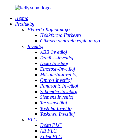
Hejmo
Produktoj
Planeda Rapidumujo
Helikforma Ilarkesto
Cilindra dentrada rapidumujo
Invetiloj
ABB-Invetiloj
Danfoss-invetiloj
Delta Invetiloj
Emerosn-Invetiloj
Mitsubishi-invetiloj
Omron-Invetiloj
Panasonic Invetiloj
Schneider-Invetiloj
Siemens Invetiloj
Teco-Invetiloj
Toshiba Invetiloj
Yaskawa Invetiloj
PLC
Delta PLC
AB PLC
Fatek PLC