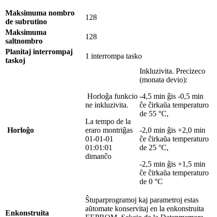
Maksimuma nombro
128
de subrutino
Maksimuma
128
saltnombro
Planitaj interrompaj
1 interrompa tasko
taskoj
Inkluzivita. Precizeco
(monata devio):
Horloĝa funkcio
-4,5 min ĝis -0,5 min
ne inkluzivita.
ĉe ĉirkaŭa temperaturo
de 55 °C,
La tempo de la
Horloĝo
eraro montriĝas
-2,0 min ĝis +2,0 min
01-01-01
ĉe ĉirkaŭa temperaturo
01:01:01
de 25 °C,
dimanĉo
-2,5 min ĝis +1,5 min
ĉe ĉirkaŭa temperaturo
de 0 °C
Ŝtuparprogramoj kaj parametroj estas
aŭtomate konservitaj en la enkonstruita
Enkonstruita