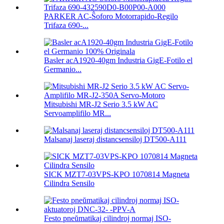
PARKER AC-Ŝoforo Motorrapido-Regilo
Trifaza 690-...
Basler acA1920-40gm Industria GigE-Fotilo el
Germanio...
Mitsubishi MR-J2 Serio 3.5 kW AC
Servoamplifilo MR...
Malsanaj laseraj distancsensiloj DT500-A111
SICK MZT7-03VPS-KPO 1070814 Magneta
Cilindra Sensilo
Festo pneŭmatikaj cilindroj normaj ISO-