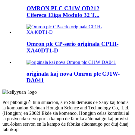
OMRON PLC CJ1W-OD212
Cifereca Eliga Modulo 32 T...
Omron plc CP-serio originala CP1H-
XA40DT1-D
originala kaj nova Omron plc CJ1W-
DA041
Por plibonigi ĉi tiun situacion, s-ro Shi demisiis de Sany kaj fondis
la kompanion Sichuan Hongjun Science and Technology Co,. Ltd.
(Hongjun) en 2002! Ekde sia komenco, Hongjun celas kontribui al
la postvenda servo por la kampo de fabrika aŭtomatigo kaj provizi
unu-lokan servon en la kampo de fabrika aŭtomatigo por ĉiuj ĉinaj
fabrikoj!