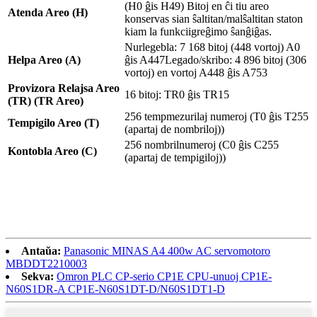
(H0 ĝis H49) Bitoj en ĉi tiu areo
Atenda Areo (H)
konservas sian ŝaltitan/malŝaltitan staton
kiam la funkciigreĝimo ŝanĝiĝas.
Nurlegebla: 7 168 bitoj (448 vortoj) A0
Helpa Areo (A)
ĝis A447Legado/skribo: 4 896 bitoj (306
vortoj) en vortoj A448 ĝis A753
Provizora Relajsa Areo
16 bitoj: TR0 ĝis TR15
(TR) (TR Areo)
256 tempmezurilaj numeroj (T0 ĝis T255
Tempigilo Areo (T)
(apartaj de nombriloj))
256 nombrilnumeroj (C0 ĝis C255
Kontobla Areo (C)
(apartaj de tempigiloj))
Antaŭa:
Panasonic MINAS A4 400w AC servomotoro
MBDDT2210003
Sekva:
Omron PLC CP-serio CP1E CPU-unuoj CP1E-
N60S1DR-A CP1E-N60S1DT-D/N60S1DT1-D