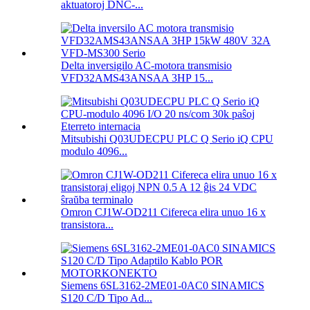
aktuatoroj DNC-...
Delta inversigilo AC-motora transmisio
VFD32AMS43ANSAA 3HP 15...
Mitsubishi Q03UDECPU PLC Q Serio iQ CPU
modulo 4096...
Omron CJ1W-OD211 Cifereca elira unuo 16 x
transistora...
Siemens 6SL3162-2ME01-0AC0 SINAMICS
S120 C/D Tipo Ad...