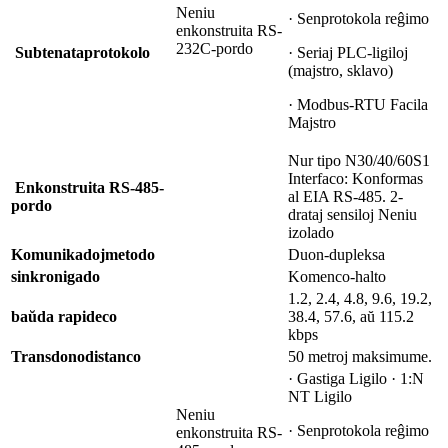
Neniu
· Senprotokola reĝimo
enkonstruita RS-
232C-pordo
Subtenata
protokolo
· Seriaj PLC-ligiloj
(majstro, sklavo)
· Modbus-RTU Facila
Majstro
Nur tipo N30/40/60S1
Interfaco: Konformas
Enkonstruita RS-485-
al EIA RS-485. 2-
pordo
drataj sensiloj Neniu
izolado
Komunikadoj
metodo
Duon-dupleksa
sinkronigado
Komenco-halto
1.2, 2.4, 4.8, 9.6, 19.2,
baŭda rapideco
38.4, 57.6, aŭ 115.2
kbps
Transdono
distanco
50 metroj maksimume.
· Gastiga Ligilo · 1:N
NT Ligilo
Neniu
· Senprotokola reĝimo
enkonstruita RS-