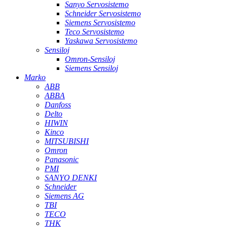
Sanyo Servosistemo
Schneider Servosistemo
Siemens Servosistemo
Teco Servosistemo
Yaskawa Servosistemo
Sensiloj
Omron-Sensiloj
Siemens Sensiloj
Marko
ABB
ABBA
Danfoss
Delto
HIWIN
Kinco
MITSUBISHI
Omron
Panasonic
PMI
SANYO DENKI
Schneider
Siemens AG
TBI
TECO
THK