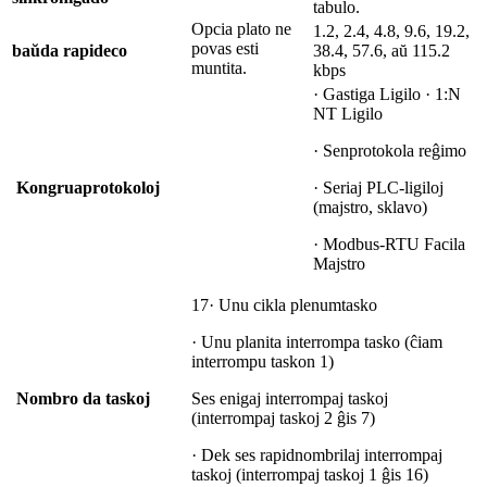
tabulo.
Opcia plato ne
1.2, 2.4, 4.8, 9.6, 19.2,
povas esti
baŭda rapideco
38.4, 57.6, aŭ 115.2
muntita.
kbps
· Gastiga Ligilo · 1:N
NT Ligilo
· Senprotokola reĝimo
Kongrua
protokoloj
· Seriaj PLC-ligiloj
(majstro, sklavo)
· Modbus-RTU Facila
Majstro
17· Unu cikla plenumtasko
· Unu planita interrompa tasko (ĉiam
interrompu taskon 1)
Nombro da taskoj
Ses enigaj interrompaj taskoj
(interrompaj taskoj 2 ĝis 7)
· Dek ses rapidnombrilaj interrompaj
taskoj (interrompaj taskoj 1 ĝis 16)