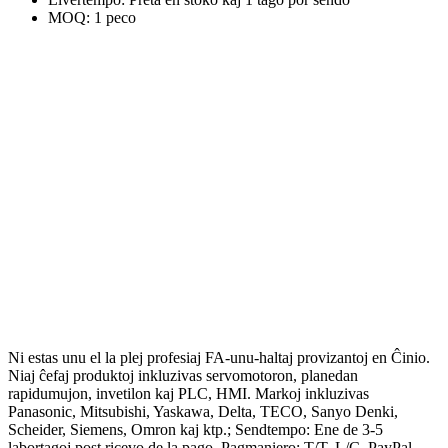
MOQ: 1 peco
Ni estas unu el la plej profesiaj FA-unu-haltaj provizantoj en Ĉinio.
Niaj ĉefaj produktoj inkluzivas servomotoron, planedan
rapidumujon, invetilon kaj PLC, HMI. Markoj inkluzivas
Panasonic, Mitsubishi, Yaskawa, Delta, TECO, Sanyo Denki,
Scheider, Siemens, Omron kaj ktp.; Sendtempo: Ene de 3-5
labortagoj post ricevo de la pago. Pagmaniero: T/T, L/C, PayPal,