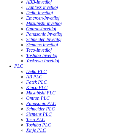
ABB-Invetiloj
Danfoss-invetiloj
Delta Invetiloj
Emerosn-Invetiloj
Mitsubishi-invetiloj
Omron-Invetiloj
Panasonic Invetiloj
Schneider-Invetiloj
Siemens Invetiloj
Teco-Invetiloj
Toshiba Invetiloj
Yaskawa Invetiloj
PLC
Delta PLC
AB PLC
Fatek PLC
Kinco PLC
Mitsubishi PLC
Omron PLC
Panasonic PLC
Schneider PLC
Siemens PLC
Teco PLC
Toshiba PLC
Xinje PLC