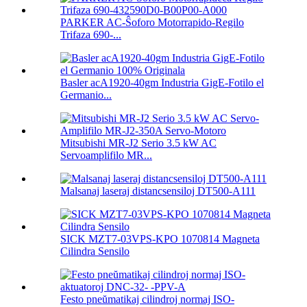
PARKER AC-Ŝoforo Motorrapido-Regilo
Trifaza 690-...
Basler acA1920-40gm Industria GigE-Fotilo el
Germanio...
Mitsubishi MR-J2 Serio 3.5 kW AC
Servoamplifilo MR...
Malsanaj laseraj distancsensiloj DT500-A111
SICK MZT7-03VPS-KPO 1070814 Magneta
Cilindra Sensilo
Festo pneŭmatikaj cilindroj normaj ISO-