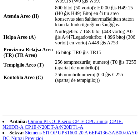
W99.15 (W0 ĝis W99)
800 bitoj (50 vortoj): H0.00 ĝis H49.15
(H0 ĝis H49) Bitoj en ĉi tiu areo
Atenda Areo (H)
konservas sian ŝaltitan/malŝaltitan staton
kiam la funkciigreĝimo ŝanĝiĝas.
Nurlegebla: 7 168 bitoj (448 vortoj) A0
Helpa Areo (A)
ĝis A447Legado/skribo: 4 896 bitoj (306
vortoj) en vortoj A448 ĝis A753
Provizora Relajsa Areo
16 bitoj: TR0 ĝis TR15
(TR) (TR Areo)
256 tempmezurilaj numeroj (T0 ĝis T255
Tempigilo Areo (T)
(apartaj de nombriloj))
256 nombrilnumeroj (C0 ĝis C255
Kontobla Areo (C)
(apartaj de tempigiloj))
Antaŭa:
Omron PLC CP-serio CP1E CPU-unuoj CP1E-
N20DR-A CP1E-N20DT-A/N20DT1-A
Sekva:
Siemens SITOP UPS1600 20 A 6EP4136-3AB00-0AY0
DC-Nutraj Provizioj