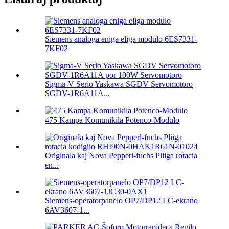
Siemens analoga eniga eliga modulo 6ES7331-
7KF02
Sigma-V Serio Yaskawa SGDV Servomotoro
SGDV-1R6A11A...
475 Kampa Komunikila Potenco-Modulo
Originala kaj Nova Pepperl-fuchs Pliiga rotacia
en...
Siemens-operatorpanelo OP7/DP12 LC-ekrano
6AV3607-1...