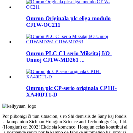
Omron Originala plc-eliga modulo
CJ1W-OC211
Omron PLC CJ-serio Miksitaj I/O-
Unuoj CJ1W-MD261 ...
Omron plc CP-serio originala CP1H-
XA40DT1-D
Por plibonigi ĉi tiun situacion, s-ro Shi demisiis de Sany kaj fondis
la kompanion Sichuan Hongjun Science and Technology Co,. Ltd.
(Hongjun) en 2002! Ekde sia komenco, Hongjun celas kontribui al
la postvenda servo por la kampo de fabrika aŭtomatigo kaj provizi