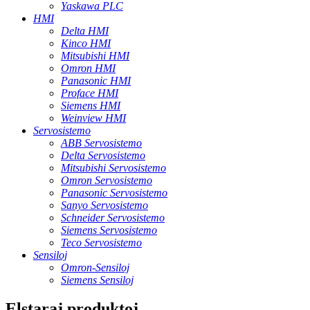
Yaskawa PLC
HMI
Delta HMI
Kinco HMI
Mitsubishi HMI
Omron HMI
Panasonic HMI
Proface HMI
Siemens HMI
Weinview HMI
Servosistemo
ABB Servosistemo
Delta Servosistemo
Mitsubishi Servosistemo
Omron Servosistemo
Panasonic Servosistemo
Sanyo Servosistemo
Schneider Servosistemo
Siemens Servosistemo
Teco Servosistemo
Sensiloj
Omron-Sensiloj
Siemens Sensiloj
Elstaraj produktoj