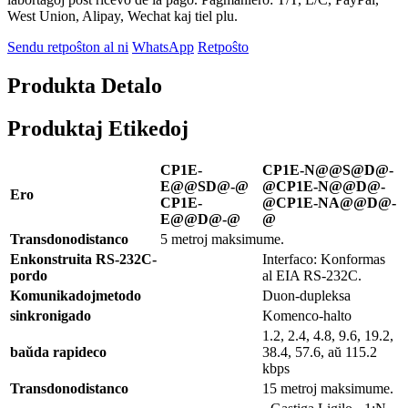
West Union, Alipay, Wechat kaj tiel plu.
Sendu retpoŝton al ni
WhatsApp
Retpoŝto
Produkta Detalo
Produktaj Etikedoj
CP1E-
CP1E-N@@S@D@-
E@@SD@-@
@
CP1E-N@@D@-
Ero
CP1E-
@
CP1E-NA@@D@-
E@@D@-@
@
Transdono
distanco
5 metroj maksimume.
Enkonstruita RS-232C-
Interfaco: Konformas
pordo
al EIA RS-232C.
Komunikadoj
metodo
Duon-dupleksa
sinkronigado
Komenco-halto
1.2, 2.4, 4.8, 9.6, 19.2,
baŭda rapideco
38.4, 57.6, aŭ 115.2
kbps
Transdono
distanco
15 metroj maksimume.