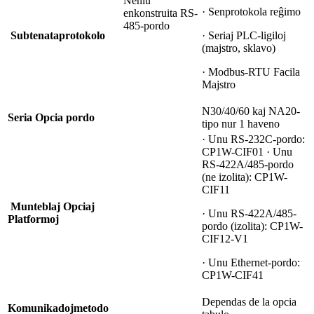
Neniu
· Senprotokola reĝimo
enkonstruita RS-
485-pordo
Subtenata
protokolo
· Seriaj PLC-ligiloj
(majstro, sklavo)
· Modbus-RTU Facila
Majstro
N30/40/60 kaj NA20-
Seria Opcia pordo
tipo nur 1 haveno
· Unu RS-232C-pordo:
CP1W-CIF01 · Unu
RS-422A/485-pordo
(ne izolita): CP1W-
CIF11
Munteblaj Opciaj
· Unu RS-422A/485-
Platformoj
pordo (izolita): CP1W-
CIF12-V1
· Unu Ethernet-pordo:
CP1W-CIF41
Dependas de la opcia
Komunikadoj
metodo