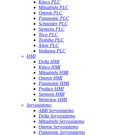
Kinco PLC
Mitsubishi PLC
Omron PLC
Panasonic PLC
Schneider PLC
Siemens PLC
Teco PLC
Toshiba PLC
Xinje PLC
Yaskawa PLC
HMI
Delta HMI
Kinco HMI
Mitsubishi HMI
Omron HMI
Panasonic HMI
Proface HMI
Siemens HMI
Weinview HMI
Servosistemo
ABB Servosistemo
Delta Servosistemo
Mitsubishi Servosistemo
Omron Servosistemo
Panasonic Servosistemo