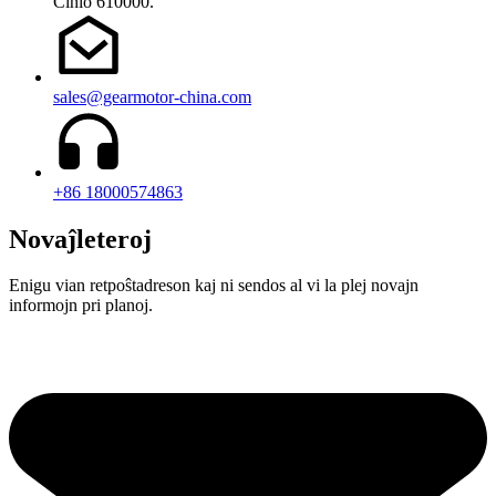
Ĉinio 610000.
sales@gearmotor-china.com
+86 18000574863
Novaĵleteroj
Enigu vian retpoŝtadreson kaj ni sendos al vi la plej novajn
informojn pri planoj.