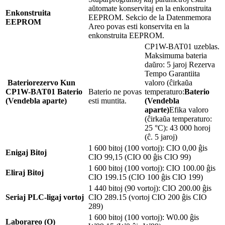
aŭtomate konservitaj en la enkonstruita
Enkonstruita
EEPROM. Sekcio de la Datenmemora
EEPROM
Areo povas esti konservita en la
enkonstruita EEPROM.
CP1W-BAT01 uzeblas.
Maksimuma bateria
daŭro: 5 jaroj Rezerva
Tempo Garantiita
Bateriorezervo Kun
valoro (ĉirkaŭa
CP1W-BAT01
Baterio
Baterio ne povas
temperaturo:
Baterio
(Vendebla aparte)
esti muntita.
(Vendebla
aparte)
Efika valoro
(ĉirkaŭa temperaturo:
25 °C): 43 000 horoj
(ĉ. 5 jaroj)
1 600 bitoj (100 vortoj): CIO 0,00 ĝis
Enigaj Bitoj
CIO 99,15 (CIO 00 ĝis CIO 99)
1 600 bitoj (100 vortoj): CIO 100.00 ĝis
Eliraj Bitoj
CIO 199.15 (CIO 100 ĝis CIO 199)
1 440 bitoj (90 vortoj): CIO 200.00 ĝis
Seriaj PLC-ligaj vortoj
CIO 289.15 (vortoj CIO 200 ĝis CIO
289)
1 600 bitoj (100 vortoj): W0.00 ĝis
Laborareo (O)