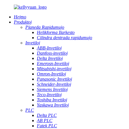
Hejmo
Produktoj
Planeda Rapidumujo
Helikforma Ilarkesto
Cilindra dentrada rapidumujo
Invetiloj
ABB-Invetiloj
Danfoss-invetiloj
Delta Invetiloj
Emerosn-Invetiloj
Mitsubishi-invetiloj
Omron-Invetiloj
Panasonic Invetiloj
Schneider-Invetiloj
Siemens Invetiloj
Teco-Invetiloj
Toshiba Invetiloj
Yaskawa Invetiloj
PLC
Delta PLC
AB PLC
Fatek PLC