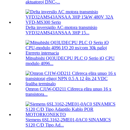
aktuatoroj DNC-...
Delta inversigilo AC-motora transmisio
VFD32AMS43ANSAA 3HP 15...
Mitsubishi Q03UDECPU PLC Q Serio iQ CPU
modulo 4096...
Omron CJ1W-OD211 Cifereca elira unuo 16 x
transistora...
Siemens 6SL3162-2ME01-0AC0 SINAMICS
S120 C/D Tipo Ad...