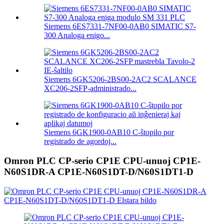
Siemens 6ES7331-7NF00-0AB0 SIMATIC S7-
300 Analoga enigo...
Siemens 6GK5206-2BS00-2AC2 SCALANCE
XC206-2SFP-administrado...
Siemens 6GK1900-0AB10 C-ŝtopilo por
registrado de agordoj...
Omron PLC CP-serio CP1E CPU-unuoj CP1E-
N60S1DR-A CP1E-N60S1DT-D/N60S1DT1-D