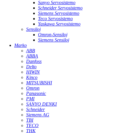
Sanyo Servosistemo
Schneider Servosistemo
Siemens Servosistemo
Teco Servosistemo
Yaskawa Servosistemo
Sensiloj
Omron-Sensiloj
Siemens Sensiloj
Marko
ABB
ABBA
Danfoss
Delto
HIWIN
Kinco
MITSUBISHI
Omron
Panasonic
PMI
SANYO DENKI
Schneider
Siemens AG
TBI
TECO
THK