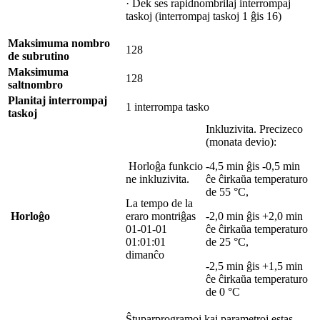
· Dek ses rapidnombrilaj interrompaj
taskoj (interrompaj taskoj 1 ĝis 16)
Maksimuma nombro
128
de subrutino
Maksimuma
128
saltnombro
Planitaj interrompaj
1 interrompa tasko
taskoj
Inkluzivita. Precizeco
(monata devio):
Horloĝa funkcio
-4,5 min ĝis -0,5 min
ne inkluzivita.
ĉe ĉirkaŭa temperaturo
de 55 °C,
La tempo de la
Horloĝo
eraro montriĝas
-2,0 min ĝis +2,0 min
01-01-01
ĉe ĉirkaŭa temperaturo
01:01:01
de 25 °C,
dimanĉo
-2,5 min ĝis +1,5 min
ĉe ĉirkaŭa temperaturo
de 0 °C
Ŝtuparprogramoj kaj parametroj estas