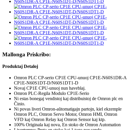
Mallonga Priskribo:
Produktaj Detaloj
Omron PLC CP-serio CP1E CPU-unuoj CP1E-N60S1DR-A
CP1E-N60S1DT-D/N60S1DT1-D
Novaj CP1E CPU-unuoj nun haveblaj.
Omron PLC-Regila Modulo CP1E-Serio
Ni estas bonegaj vendistoj kaj distribuistoj de Omron plc en
Ĉinio.
Ni povas liveri Omron-aŭtomatigajn partojn, kiel ekzemple
Omron PLC, Omron Servo Motor, Omron HMI, Omron
VFD kaj Omron Relay kaj Omron Sensor kaj ktp.
100% Originala kaj nova, En stoko de Omron Automation
Livertempo: Preta en stoko kaj 1 tago por sendo