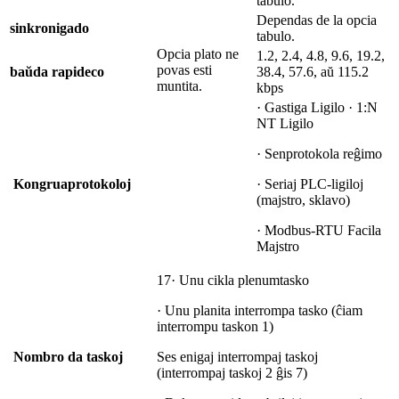
tabulo.
Dependas de la opcia
sinkronigado
tabulo.
Opcia plato ne
1.2, 2.4, 4.8, 9.6, 19.2,
povas esti
baŭda rapideco
38.4, 57.6, aŭ 115.2
muntita.
kbps
· Gastiga Ligilo · 1:N
NT Ligilo
· Senprotokola reĝimo
Kongrua
protokoloj
· Seriaj PLC-ligiloj
(majstro, sklavo)
· Modbus-RTU Facila
Majstro
17· Unu cikla plenumtasko
· Unu planita interrompa tasko (ĉiam
interrompu taskon 1)
Nombro da taskoj
Ses enigaj interrompaj taskoj
(interrompaj taskoj 2 ĝis 7)