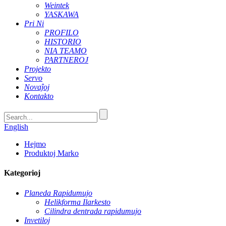
Weintek
YASKAWA
Pri Ni
PROFILO
HISTORIO
NIA TEAMO
PARTNEROJ
Projekto
Servo
Novaĵoj
Kontakto
English
Hejmo
Produktoj Marko
Kategorioj
Planeda Rapidumujo
Helikforma Ilarkesto
Cilindra dentrada rapidumujo
Invetiloj