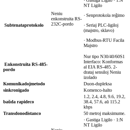
· Gastiga Ligilo · 1:N
NT Ligilo
Neniu
· Senprotokola reĝimo
enkonstruita RS-
232C-pordo
Subtenata
protokolo
· Seriaj PLC-ligiloj
(majstro, sklavo)
· Modbus-RTU Facila
Majstro
Nur tipo N30/40/60S1
Interfaco: Konformas
Enkonstruita RS-485-
al EIA RS-485. 2-
pordo
drataj sensiloj Neniu
izolado
Komunikadoj
metodo
Duon-dupleksa
sinkronigado
Komenco-halto
1.2, 2.4, 4.8, 9.6, 19.2,
baŭda rapideco
38.4, 57.6, aŭ 115.2
kbps
Transdono
distanco
50 metroj maksimume.
· Gastiga Ligilo · 1:N
NT Ligilo