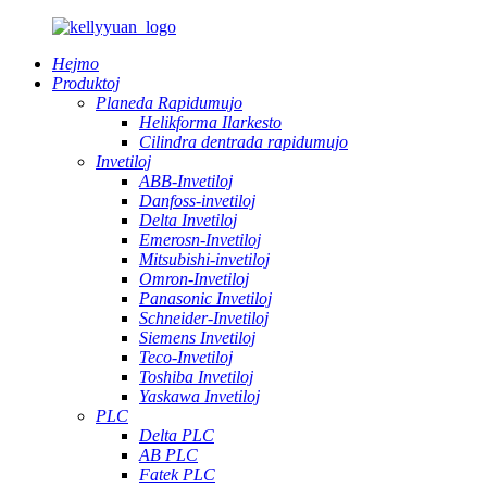
Hejmo
Produktoj
Planeda Rapidumujo
Helikforma Ilarkesto
Cilindra dentrada rapidumujo
Invetiloj
ABB-Invetiloj
Danfoss-invetiloj
Delta Invetiloj
Emerosn-Invetiloj
Mitsubishi-invetiloj
Omron-Invetiloj
Panasonic Invetiloj
Schneider-Invetiloj
Siemens Invetiloj
Teco-Invetiloj
Toshiba Invetiloj
Yaskawa Invetiloj
PLC
Delta PLC
AB PLC
Fatek PLC