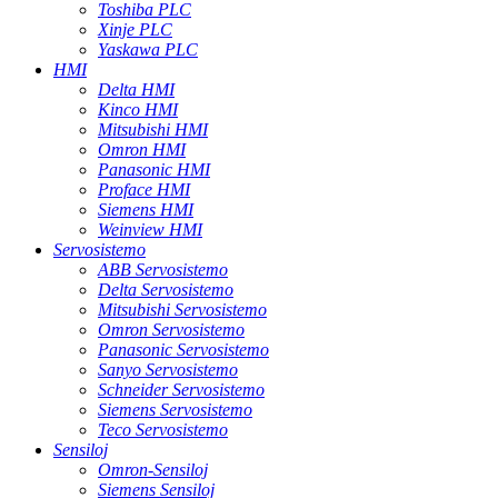
Toshiba PLC
Xinje PLC
Yaskawa PLC
HMI
Delta HMI
Kinco HMI
Mitsubishi HMI
Omron HMI
Panasonic HMI
Proface HMI
Siemens HMI
Weinview HMI
Servosistemo
ABB Servosistemo
Delta Servosistemo
Mitsubishi Servosistemo
Omron Servosistemo
Panasonic Servosistemo
Sanyo Servosistemo
Schneider Servosistemo
Siemens Servosistemo
Teco Servosistemo
Sensiloj
Omron-Sensiloj
Siemens Sensiloj