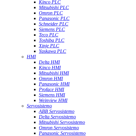
Kinco PLC
Mitsubishi PLC
Omron PLC
Panasonic PLC
Schneider PLC
Siemens PLC
Teco PLC
Toshiba PLC
Xinje PLC
Yaskawa PLC
HMI
Delta HMI
Kinco HMI
Mitsubishi HMI
Omron HMI
Panasonic HMI
Proface HMI
Siemens HMI
Weinview HMI
Servosistemo
ABB Servosistemo
Delta Servosistemo
Mitsubishi Servosistemo
Omron Servosistemo
Panasonic Servosistemo