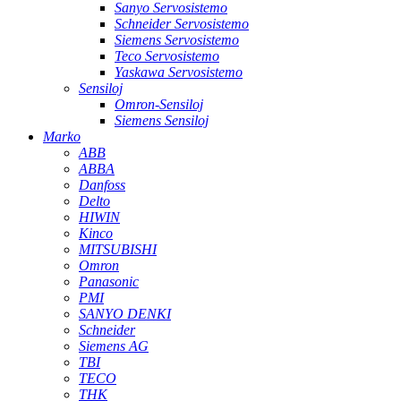
Sanyo Servosistemo
Schneider Servosistemo
Siemens Servosistemo
Teco Servosistemo
Yaskawa Servosistemo
Sensiloj
Omron-Sensiloj
Siemens Sensiloj
Marko
ABB
ABBA
Danfoss
Delto
HIWIN
Kinco
MITSUBISHI
Omron
Panasonic
PMI
SANYO DENKI
Schneider
Siemens AG
TBI
TECO
THK