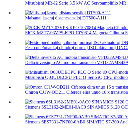
Mitsubishi MR-J2 Serio 3.5 kW AC Servoamplifilo MR..
Malsanaj laseraj distancsensiloj DT500-A111
SICK MZT7-03VPS-KPO 1070814 Magneta Cilindra Se
Festo pneŭmatikaj cilindroj normaj ISO-aktuatoroj DNC-.
Delta inversigilo AC-motora transmisio VFD32AMS4
Mitsubishi Q03UDECPU PLC Q Serio iQ CPU modulo 
Omron CJ1W-OD211 Cifereca elira unuo 16 x transistora
Siemens 6SL3162-2ME01-0AC0 SINAMICS S120 C/D T
Siemens 6ES7331-7NF00-0AB0 SIMATIC S7-300 Analo