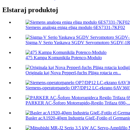
Elstaraj produktoj
Siemens analoga eniga eliga modulo 6ES7331-7KF02
Sigma-V Serio Yaskawa SGDV Servomotoro SGDV-1R
475 Kampa Komunikila Potenco-Modulo
Originala kaj Nova Pepperl-fuchs Pliiga rotacia en...
Siemens-operatorpanelo OP7/DP12 LC-ekrano 6AV3607
PARKER AC-Ŝoforo Motorrapido-Regilo Trifaza 690-..
Basler acA1920-40gm Industria GigE-Fotilo el Germanio