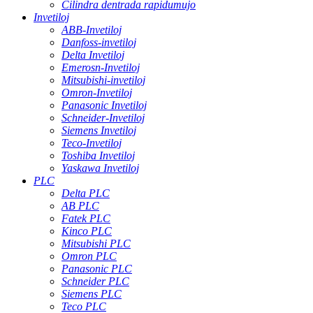
Cilindra dentrada rapidumujo
Invetiloj
ABB-Invetiloj
Danfoss-invetiloj
Delta Invetiloj
Emerosn-Invetiloj
Mitsubishi-invetiloj
Omron-Invetiloj
Panasonic Invetiloj
Schneider-Invetiloj
Siemens Invetiloj
Teco-Invetiloj
Toshiba Invetiloj
Yaskawa Invetiloj
PLC
Delta PLC
AB PLC
Fatek PLC
Kinco PLC
Mitsubishi PLC
Omron PLC
Panasonic PLC
Schneider PLC
Siemens PLC
Teco PLC