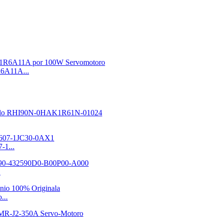
6A11A...
-1...
.
...