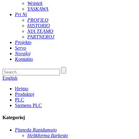
Weintek
YASKAWA
Pri Ni
PROFILO
HISTORIO
NIA TEAMO
PARTNEROJ
Projekto
Servo
Novaĵoj
Kontakto
English
Hejmo
Produktoj
PLC
Siemens PLC
Kategorioj
Planeda Rapidumujo
Helikforma Ilarkesto