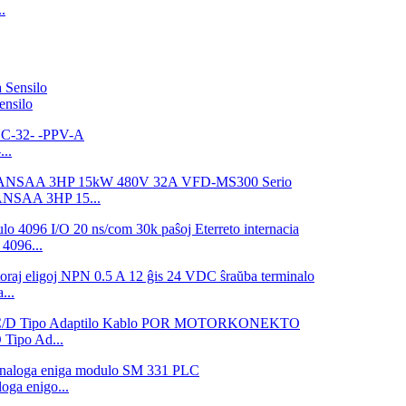
.
nsilo
..
3ANSAA 3HP 15...
4096...
...
ipo Ad...
ga enigo...