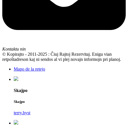
Kontaktu nin
© Kopirajto - 2011-2025 : Ĉiuj Rajtoj Rezervitaj. Enigu vian
retpoŝtadreson kaj ni sendos al vi plej novajn informojn pri planoj.
Mapo de la retejo
Skajpo
Skajpo
terry.hyst