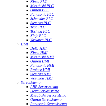
Kinco PLC
Mitsubishi PLC
Omron PLC
Panasonic PLC
Schneider PLC
Siemens PLC
Teco PLC
Toshiba PLC
Xinje PLC
Yaskawa PLC
HMI
Delta HMI
Kinco HMI
Mitsubishi HMI
Omron HMI
Panasonic HMI
Proface HMI
Siemens HMI
Weinview HMI
Servosistemo
ABB Servosistemo
Delta Servosistemo
Mitsubishi Servosistemo
Omron Servosistemo
Panasonic Servosistemo