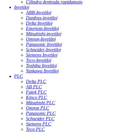
Cilindra dentrada rapidumujo
Invetiloj
ABB-Invetiloj
Danfoss-invetiloj
Delta Invetiloj
Emerosn-Invetiloj
Mitsubishi-invetiloj
Omron-Invetiloj
Panasonic Invetiloj
Schneider-Invetiloj
Siemens Invetiloj
Teco-Invetiloj
Toshiba Invetiloj
Yaskawa Invetiloj
PLC
Delta PLC
AB PLC
Fatek PLC
Kinco PLC
Mitsubishi PLC
Omron PLC
Panasonic PLC
Schneider PLC
Siemens PLC
Teco PLC