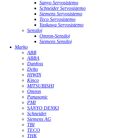
Sanyo Servosistemo
Schneider Servosistemo
Siemens Servosistemo
Teco Servosistemo
Yaskawa Servosistemo
Sensiloj
Omron-Sensiloj
Siemens Sensiloj
Marko
ABB
ABBA
Danfoss
Delto
HIWIN
Kinco
MITSUBISHI
Omron
Panasonic
PMI
SANYO DENKI
Schneider
Siemens AG
TBI
TECO
THK