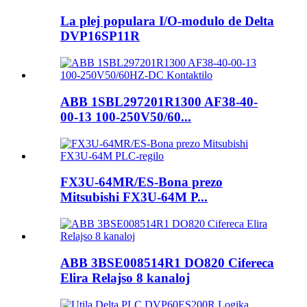
La plej populara I/O-modulo de Delta
DVP16SP11R
ABB 1SBL297201R1300 AF38-40-
00-13 100-250V50/60...
FX3U-64MR/ES-Bona prezo
Mitsubishi FX3U-64M P...
ABB 3BSE008514R1 DO820 Cifereca
Elira Relajso 8 kanaloj