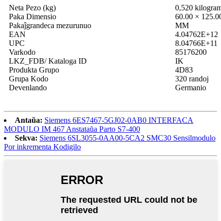
Neta Pezo (kg)
0,520 kilogra
Paka Dimensio
60.00 × 125.0
Pakaĵgrandeca mezurunuo
MM
EAN
4.04762E+12
UPC
8.04766E+11
Varkodo
85176200
LKZ_FDB/ Kataloga ID
IK
Produkta Grupo
4D83
Grupa Kodo
320 randoj
Devenlando
Germanio
Antaŭa:
Siemens 6ES7467-5GJ02-0AB0 INTERFACA
MODULO IM 467 Anstataŭa Parto S7-400
Sekva:
Siemens 6SL3055-0AA00-5CA2 SMC30 Sensilmodulo
Por inkrementa Kodigilo