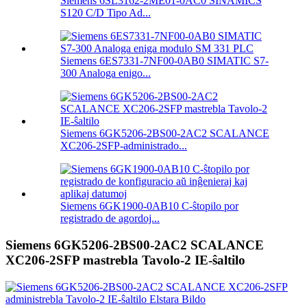
Siemens 6SL3162-2ME01-0AC0 SINAMICS
S120 C/D Tipo Ad...
Siemens 6ES7331-7NF00-0AB0 SIMATIC S7-
300 Analoga enigo...
Siemens 6GK5206-2BS00-2AC2 SCALANCE
XC206-2SFP-administrado...
Siemens 6GK1900-0AB10 C-ŝtopilo por
registrado de agordoj...
Siemens 6GK5206-2BS00-2AC2 SCALANCE
XC206-2SFP mastrebla Tavolo-2 IE-ŝaltilo