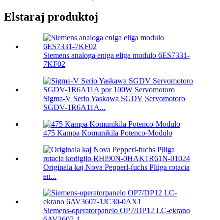
Elstaraj produktoj
Siemens analoga eniga eliga modulo 6ES7331-
7KF02
Sigma-V Serio Yaskawa SGDV Servomotoro
SGDV-1R6A11A...
475 Kampa Komunikila Potenco-Modulo
Originala kaj Nova Pepperl-fuchs Pliiga rotacia
en...
Siemens-operatorpanelo OP7/DP12 LC-ekrano
6AV3607-1...