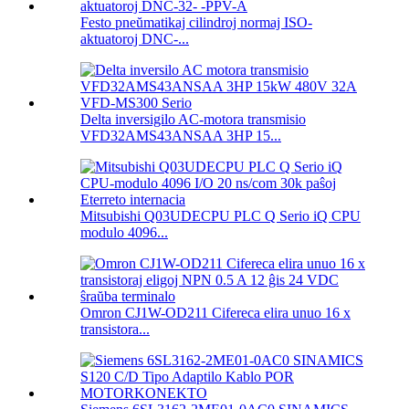
Festo pneŭmatikaj cilindroj normaj ISO-
aktuatoroj DNC-...
Delta inversigilo AC-motora transmisio
VFD32AMS43ANSAA 3HP 15...
Mitsubishi Q03UDECPU PLC Q Serio iQ CPU
modulo 4096...
Omron CJ1W-OD211 Cifereca elira unuo 16 x
transistora...