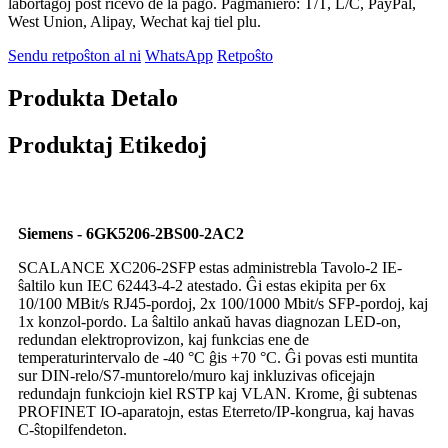
labortagoj post ricevo de la pago. Pagmaniero: T/T, L/C, PayPal,
West Union, Alipay, Wechat kaj tiel plu.
Sendu retpoŝton al ni
WhatsApp
Retpoŝto
Produkta Detalo
Produktaj Etikedoj
Siemens - 6GK5206-2BS00-2AC2
SCALANCE XC206-2SFP estas administrebla Tavolo-2 IE-
ŝaltilo kun IEC 62443-4-2 atestado. Ĝi estas ekipita per 6x
10/100 MBit/s RJ45-pordoj, 2x 100/1000 Mbit/s SFP-pordoj, kaj
1x konzol-pordo. La ŝaltilo ankaŭ havas diagnozan LED-on,
redundan elektroprovizon, kaj funkcias ene de
temperaturintervalo de -40 °C ĝis +70 °C. Ĝi povas esti muntita
sur DIN-relo/S7-muntorelo/muro kaj inkluzivas oficejajn
redundajn funkciojn kiel RSTP kaj VLAN. Krome, ĝi subtenas
PROFINET IO-aparatojn, estas Eterreto/IP-kongrua, kaj havas
C-ŝtopilfendeton.