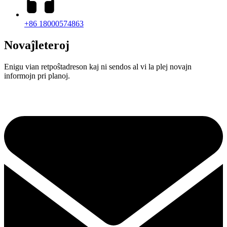
+86 18000574863
Novaĵleteroj
Enigu vian retpoŝtadreson kaj ni sendos al vi la plej novajn
informojn pri planoj.