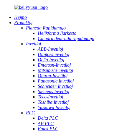
Hejmo
Produktoj
Planeda Rapidumujo
Helikforma Ilarkesto
Cilindra dentrada rapidumujo
Invetiloj
ABB-Invetiloj
Danfoss-invetiloj
Delta Invetiloj
Emerosn-Invetiloj
Mitsubishi-invetiloj
Omron-Invetiloj
Panasonic Invetiloj
Schneider-Invetiloj
Siemens Invetiloj
Teco-Invetiloj
Toshiba Invetiloj
Yaskawa Invetiloj
PLC
Delta PLC
AB PLC
Fatek PLC