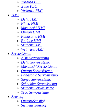
Toshiba PLC
Xinje PLC
Yaskawa PLC
HMI
Delta HMI
Kinco HMI
Mitsubishi HMI
Omron HMI
Panasonic HMI
Proface HMI
Siemens HMI
Weinview HMI
Servosistemo
ABB Servosistemo
Delta Servosistemo
Mitsubishi Servosistemo
Omron Servosistemo
Panasonic Servosistemo
Sanyo Servosistemo
Schneider Servosistemo
Siemens Servosistemo
Teco Servosistemo
Sensiloj
Omron-Sensiloj
Siemens Sensiloj