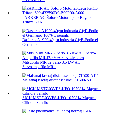
PARKER AC-Ŝoforo Motorrapido-Regilo
Trifaza 690-...
Basler acA1920-40gm Industria GigE-Fotilo el
Germanio...
Mitsubishi MR-J2 Serio 3.5 kW AC
Servoamplifilo MR...
Malsanaj laseraj distancsensiloj DT500-A111
SICK MZT7-03VPS-KPO 1070814 Magneta
Cilindra Sensilo