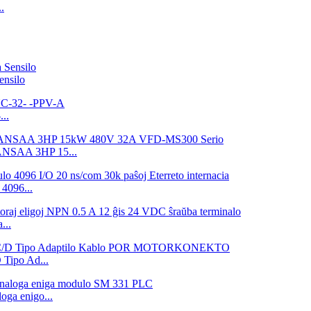
.
nsilo
..
3ANSAA 3HP 15...
4096...
...
ipo Ad...
ga enigo...