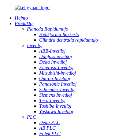
Hejmo
Produktoj
Planeda Rapidumujo
Helikforma Ilarkesto
Cilindra dentrada rapidumujo
Invetiloj
ABB-Invetiloj
Danfoss-invetiloj
Delta Invetiloj
Emerosn-Invetiloj
Mitsubishi-invetiloj
Omron-Invetiloj
Panasonic Invetiloj
Schneider-Invetiloj
Siemens Invetiloj
Teco-Invetiloj
Toshiba Invetiloj
Yaskawa Invetiloj
PLC
Delta PLC
AB PLC
Fatek PLC