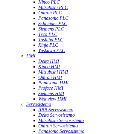
Kinco PLC
Mitsubishi PLC
Omron PLC
Panasonic PLC
Schneider PLC
Siemens PLC
Teco PLC
Toshiba PLC
Xinje PLC
Yaskawa PLC
HMI
Delta HMI
Kinco HMI
Mitsubishi HMI
Omron HMI
Panasonic HMI
Proface HMI
Siemens HMI
Weinview HMI
Servosistemo
ABB Servosistemo
Delta Servosistemo
Mitsubishi Servosistemo
Omron Servosistemo
Panasonic Servosistemo