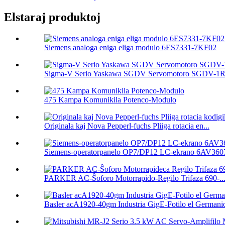
Elstaraj produktoj
Siemens analoga eniga eliga modulo 6ES7331-7KF02
Sigma-V Serio Yaskawa SGDV Servomotoro SGDV-1R
475 Kampa Komunikila Potenco-Modulo
Originala kaj Nova Pepperl-fuchs Pliiga rotacia en...
Siemens-operatorpanelo OP7/DP12 LC-ekrano 6AV3607
PARKER AC-Ŝoforo Motorrapido-Regilo Trifaza 690-..
Basler acA1920-40gm Industria GigE-Fotilo el Germanio