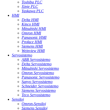
Toshiba PLC
Xinje PLC
Yaskawa PLC
HMI
Delta HMI
Kinco HMI
Mitsubishi HMI
Omron HMI
Panasonic HMI
Proface HMI
Siemens HMI
Weinview HMI
Servosistemo
ABB Servosistemo
Delta Servosistemo
Mitsubishi Servosistemo
Omron Servosistemo
Panasonic Servosistemo
Sanyo Servosistemo
Schneider Servosistemo
Siemens Servosistemo
Teco Servosistemo
Sensiloj
Omron-Sensiloj
Siemens Sensiloj