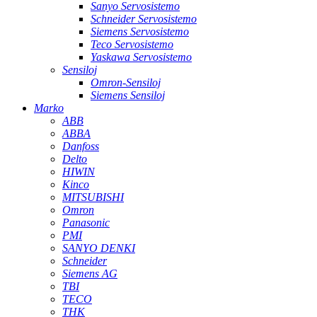
Sanyo Servosistemo
Schneider Servosistemo
Siemens Servosistemo
Teco Servosistemo
Yaskawa Servosistemo
Sensiloj
Omron-Sensiloj
Siemens Sensiloj
Marko
ABB
ABBA
Danfoss
Delto
HIWIN
Kinco
MITSUBISHI
Omron
Panasonic
PMI
SANYO DENKI
Schneider
Siemens AG
TBI
TECO
THK