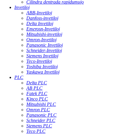
Cilindra dentrada rapidumujo
Invetiloj
ABB-Invetiloj
Danfoss-invetiloj
Delta Invetiloj
Emerosn-Invetiloj
Mitsubishi-invetiloj
Omron-Invetiloj
Panasonic Invetiloj
Schneider-Invetiloj
Siemens Invetiloj
Teco-Invetiloj
Toshiba Invetiloj
Yaskawa Invetiloj
PLC
Delta PLC
AB PLC
Fatek PLC
Kinco PLC
Mitsubishi PLC
Omron PLC
Panasonic PLC
Schneider PLC
Siemens PLC
Teco PLC