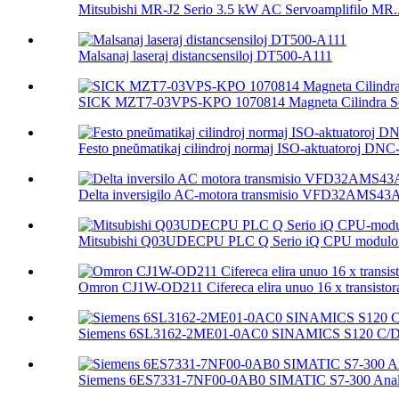
Mitsubishi MR-J2 Serio 3.5 kW AC Servoamplifilo MR..
Malsanaj laseraj distancsensiloj DT500-A111
SICK MZT7-03VPS-KPO 1070814 Magneta Cilindra Se
Festo pneŭmatikaj cilindroj normaj ISO-aktuatoroj DNC-.
Delta inversigilo AC-motora transmisio VFD32AMS4
Mitsubishi Q03UDECPU PLC Q Serio iQ CPU modulo 
Omron CJ1W-OD211 Cifereca elira unuo 16 x transistora
Siemens 6SL3162-2ME01-0AC0 SINAMICS S120 C/D T
Siemens 6ES7331-7NF00-0AB0 SIMATIC S7-300 Analo