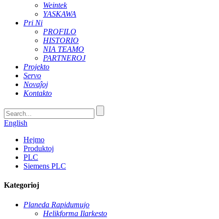
Weintek
YASKAWA
Pri Ni
PROFILO
HISTORIO
NIA TEAMO
PARTNEROJ
Projekto
Servo
Novaĵoj
Kontakto
English
Hejmo
Produktoj
PLC
Siemens PLC
Kategorioj
Planeda Rapidumujo
Helikforma Ilarkesto