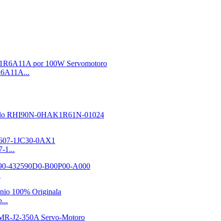
6A11A...
-1...
.
...