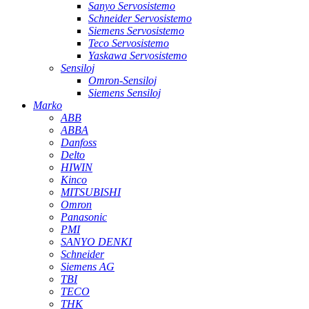
Sanyo Servosistemo
Schneider Servosistemo
Siemens Servosistemo
Teco Servosistemo
Yaskawa Servosistemo
Sensiloj
Omron-Sensiloj
Siemens Sensiloj
Marko
ABB
ABBA
Danfoss
Delto
HIWIN
Kinco
MITSUBISHI
Omron
Panasonic
PMI
SANYO DENKI
Schneider
Siemens AG
TBI
TECO
THK