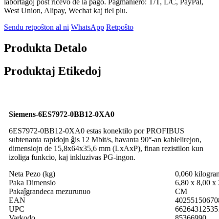
labortagoj post ricevo de la pago. Pagmaniero: T/T, L/C, PayPal,
West Union, Alipay, Wechat kaj tiel plu.
Sendu retpoŝton al ni
WhatsApp
Retpoŝto
Produkta Detalo
Produktaj Etikedoj
Siemens-6ES7972-0BB12-0XA0
6ES7972-0BB12-0XA0 estas konektilo por PROFIBUS
subtenanta rapidojn ĝis 12 Mbit/s, havanta 90°-an kablelirejon,
dimensiojn de 15,8x64x35,6 mm (LxAxP), finan rezistilon kun
izoliga funkcio, kaj inkluzivas PG-ingon.
Neta Pezo (kg)
0,060 kilogra
Paka Dimensio
6,80 x 8,00 x
Pakaĵgrandeca mezurunuo
CM
EAN
40255150670
UPC
66264312535
Varkodo
85366990