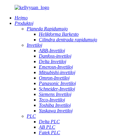
Hejmo
Produktoj
Planeda Rapidumujo
Helikforma Ilarkesto
Cilindra dentrada rapidumujo
Invetiloj
ABB-Invetiloj
Danfoss-invetiloj
Delta Invetiloj
Emerosn-Invetiloj
Mitsubishi-invetiloj
Omron-Invetiloj
Panasonic Invetiloj
Schneider-Invetiloj
Siemens Invetiloj
Teco-Invetiloj
Toshiba Invetiloj
Yaskawa Invetiloj
PLC
Delta PLC
AB PLC
Fatek PLC