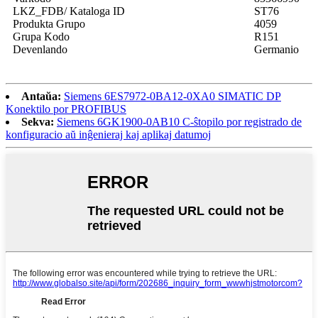
LKZ_FDB/ Kataloga ID
ST76
Produkta Grupo
4059
Grupa Kodo
R151
Devenlando
Germanio
Antaŭa:
Siemens 6ES7972-0BA12-0XA0 SIMATIC DP
Konektilo por PROFIBUS
Sekva:
Siemens 6GK1900-0AB10 C-ŝtopilo por registrado de
konfiguracio aŭ inĝenieraj kaj aplikaj datumoj