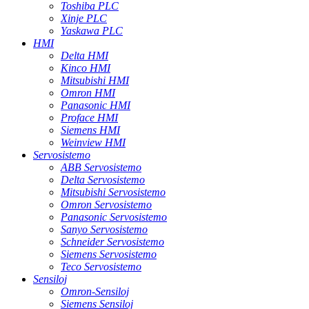
Toshiba PLC
Xinje PLC
Yaskawa PLC
HMI
Delta HMI
Kinco HMI
Mitsubishi HMI
Omron HMI
Panasonic HMI
Proface HMI
Siemens HMI
Weinview HMI
Servosistemo
ABB Servosistemo
Delta Servosistemo
Mitsubishi Servosistemo
Omron Servosistemo
Panasonic Servosistemo
Sanyo Servosistemo
Schneider Servosistemo
Siemens Servosistemo
Teco Servosistemo
Sensiloj
Omron-Sensiloj
Siemens Sensiloj