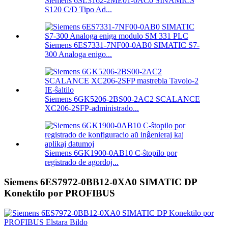
Siemens 6SL3162-2ME01-0AC0 SINAMICS
S120 C/D Tipo Ad...
Siemens 6ES7331-7NF00-0AB0 SIMATIC S7-
300 Analoga enigo...
Siemens 6GK5206-2BS00-2AC2 SCALANCE
XC206-2SFP-administrado...
Siemens 6GK1900-0AB10 C-ŝtopilo por
registrado de agordoj...
Siemens 6ES7972-0BB12-0XA0 SIMATIC DP
Konektilo por PROFIBUS