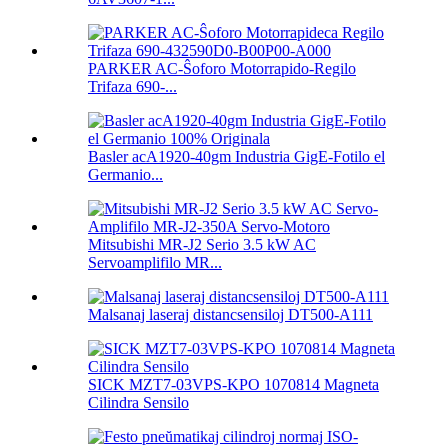
PARKER AC-Ŝoforo Motorrapido-Regilo
Trifaza 690-...
Basler acA1920-40gm Industria GigE-Fotilo el
Germanio...
Mitsubishi MR-J2 Serio 3.5 kW AC
Servoamplifilo MR...
Malsanaj laseraj distancsensiloj DT500-A111
SICK MZT7-03VPS-KPO 1070814 Magneta
Cilindra Sensilo