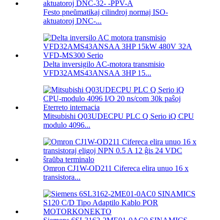
Festo pneŭmatikaj cilindroj normaj ISO-
aktuatoroj DNC-...
Delta inversigilo AC-motora transmisio
VFD32AMS43ANSAA 3HP 15...
Mitsubishi Q03UDECPU PLC Q Serio iQ CPU
modulo 4096...
Omron CJ1W-OD211 Cifereca elira unuo 16 x
transistora...