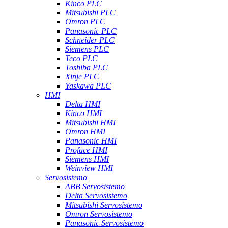
Kinco PLC
Mitsubishi PLC
Omron PLC
Panasonic PLC
Schneider PLC
Siemens PLC
Teco PLC
Toshiba PLC
Xinje PLC
Yaskawa PLC
HMI
Delta HMI
Kinco HMI
Mitsubishi HMI
Omron HMI
Panasonic HMI
Proface HMI
Siemens HMI
Weinview HMI
Servosistemo
ABB Servosistemo
Delta Servosistemo
Mitsubishi Servosistemo
Omron Servosistemo
Panasonic Servosistemo