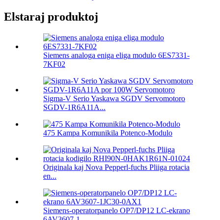
Elstaraj produktoj
Siemens analoga eniga eliga modulo 6ES7331-
7KF02
Sigma-V Serio Yaskawa SGDV Servomotoro
SGDV-1R6A11A...
475 Kampa Komunikila Potenco-Modulo
Originala kaj Nova Pepperl-fuchs Pliiga rotacia
en...
Siemens-operatorpanelo OP7/DP12 LC-ekrano
6AV3607-1...