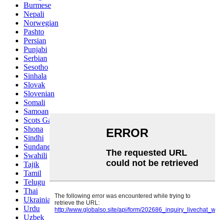
Burmese
Nepali
Norwegian
Pashto
Persian
Punjabi
Serbian
Sesotho
Sinhala
Slovak
Slovenian
Somali
Samoan
Scots Gaelic
Shona
Sindhi
Sundanese
Swahili
Tajik
Tamil
Telugu
Thai
Ukrainian
Urdu
Uzbek