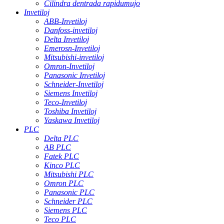
Cilindra dentrada rapidumujo
Invetiloj
ABB-Invetiloj
Danfoss-invetiloj
Delta Invetiloj
Emerosn-Invetiloj
Mitsubishi-invetiloj
Omron-Invetiloj
Panasonic Invetiloj
Schneider-Invetiloj
Siemens Invetiloj
Teco-Invetiloj
Toshiba Invetiloj
Yaskawa Invetiloj
PLC
Delta PLC
AB PLC
Fatek PLC
Kinco PLC
Mitsubishi PLC
Omron PLC
Panasonic PLC
Schneider PLC
Siemens PLC
Teco PLC