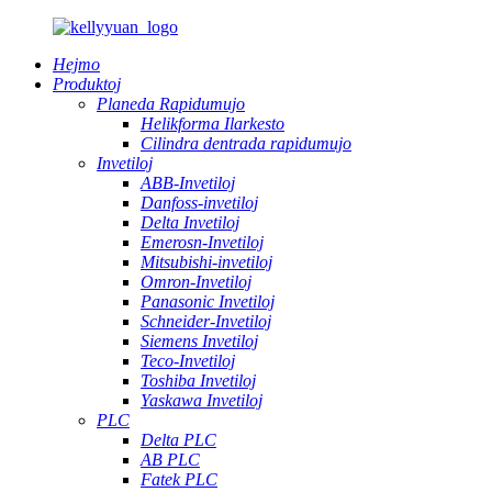
Hejmo
Produktoj
Planeda Rapidumujo
Helikforma Ilarkesto
Cilindra dentrada rapidumujo
Invetiloj
ABB-Invetiloj
Danfoss-invetiloj
Delta Invetiloj
Emerosn-Invetiloj
Mitsubishi-invetiloj
Omron-Invetiloj
Panasonic Invetiloj
Schneider-Invetiloj
Siemens Invetiloj
Teco-Invetiloj
Toshiba Invetiloj
Yaskawa Invetiloj
PLC
Delta PLC
AB PLC
Fatek PLC