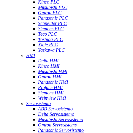
Kinco PLC
Mitsubishi PLC
Omron PLC
Panasonic PLC
Schneider PLC
Siemens PLC
Teco PLC
Toshiba PLC
Xinje PLC
Yaskawa PLC
HMI
Delta HMI
Kinco HMI
Mitsubishi HMI
Omron HMI
Panasonic HMI
Proface HMI
Siemens HMI
Weinview HMI
Servosistemo
ABB Servosistemo
Delta Servosistemo
Mitsubishi Servosistemo
Omron Servosistemo
Panasonic Servosistemo