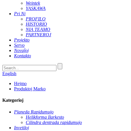
Weintek
YASKAWA
Pri Ni
PROFILO
HISTORIO
NIA TEAMO
PARTNEROJ
Projekto
Servo
Novaĵoj
Kontakto
English
Hejmo
Produktoj Marko
Kategorioj
Planeda Rapidumujo
Helikforma Ilarkesto
Cilindra dentrada rapidumujo
Invetiloj