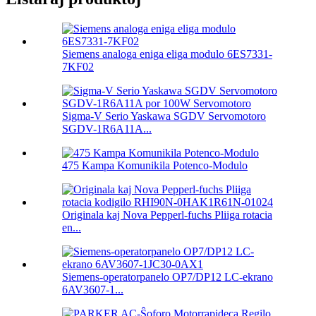
Siemens analoga eniga eliga modulo 6ES7331-
7KF02
Sigma-V Serio Yaskawa SGDV Servomotoro
SGDV-1R6A11A...
475 Kampa Komunikila Potenco-Modulo
Originala kaj Nova Pepperl-fuchs Pliiga rotacia
en...
Siemens-operatorpanelo OP7/DP12 LC-ekrano
6AV3607-1...