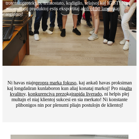
trotensioprotektilo, termostato, kodigilo, relajsoj kaj IGBT! Niaj
aŭtomatigaj produktoj estis eksportitaj al
pli ol 50 landoj
kaj
regionoj!
Ni havas niajn
propra marka fokuso
, kaj ankaŭ havas proksiman
kaj longdaŭran kunlaboron kun aliaj konataj markoj! Pro nia
alta
kvalito
y,
konkurenciva prezo
kaj
rapida liverado
, ni helpis plej
multajn el niaj klientoj sukcesi en sia merkato! Ni konstante
plibonigos nin por plenumi pliajn postulojn de klientoj!