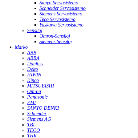
Sanyo Servosistemo
Schneider Servosistemo
Siemens Servosistemo
Teco Servosistemo
Yaskawa Servosistemo
Sensiloj
Omron-Sensiloj
Siemens Sensiloj
Marko
ABB
ABBA
Danfoss
Delto
HIWIN
Kinco
MITSUBISHI
Omron
Panasonic
PMI
SANYO DENKI
Schneider
Siemens AG
TBI
TECO
THK