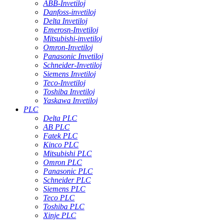
ABB-Invetiloj
Danfoss-invetiloj
Delta Invetiloj
Emerosn-Invetiloj
Mitsubishi-invetiloj
Omron-Invetiloj
Panasonic Invetiloj
Schneider-Invetiloj
Siemens Invetiloj
Teco-Invetiloj
Toshiba Invetiloj
Yaskawa Invetiloj
PLC
Delta PLC
AB PLC
Fatek PLC
Kinco PLC
Mitsubishi PLC
Omron PLC
Panasonic PLC
Schneider PLC
Siemens PLC
Teco PLC
Toshiba PLC
Xinje PLC