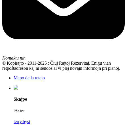
Kontaktu nin
© Kopirajto - 2011-2025 : Ĉiuj Rajtoj Rezervitaj. Enigu vian
retpoŝtadreson kaj ni sendos al vi plej novajn informojn pri planoj.
Mapo de la retejo
Skajpo
Skajpo
terry.hyst