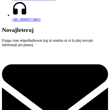
+86 18000574863
Novaĵleteroj
Enigu vian retpoŝtadreson kaj ni sendos al vi la plej novajn
informojn pri planoj.