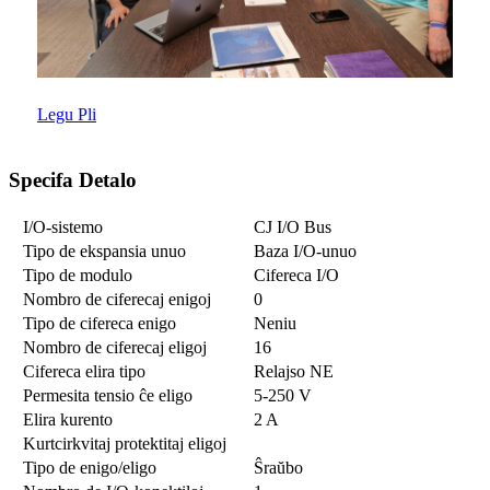
Legu Pli
Specifa Detalo
I/O-sistemo
CJ I/O Bus
Tipo de ekspansia unuo
Baza I/O-unuo
Tipo de modulo
Cifereca I/O
Nombro de ciferecaj enigoj
0
Tipo de cifereca enigo
Neniu
Nombro de ciferecaj eligoj
16
Cifereca elira tipo
Relajso NE
Permesita tensio ĉe eligo
5-250 V
Elira kurento
2 A
Kurtcirkvitaj protektitaj eligoj
Tipo de enigo/eligo
Ŝraŭbo