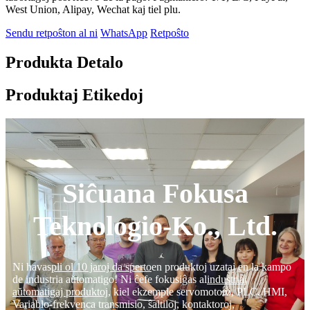
West Union, Alipay, Wechat kaj tiel plu.
Sendu retpoŝton al ni
WhatsApp
Retpoŝto
Produkta Detalo
Produktaj Etikedoj
Siĉuana Fokusa
Teknologio-Ko., Ltd.
Ni havas
pli ol 10 jaroj da sperto
en produktoj uzataj en la kampo
de industria aŭtomatigo! Ni ĉefe fokusiĝas al
industriaj
aŭtomatigaj produktoj
, kiel ekzemple servomotoro, PLC, HMI,
Variablo-frekvenca transmisio, ŝaltiloj, kontaktoroj,