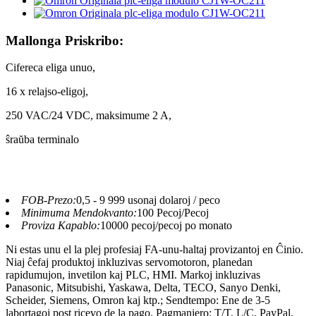
Mallonga Priskribo:
Cifereca eliga unuo,
16 x relajso-eligoj,
250 VAC/24 VDC, maksimume 2 A,
ŝraŭba terminalo
FOB-Prezo:
0,5 - 9 999 usonaj dolaroj / peco
Minimuma Mendokvanto:
100 Pecoj/Pecoj
Proviza Kapablo:
10000 pecoj/pecoj po monato
Ni estas unu el la plej profesiaj FA-unu-haltaj provizantoj en Ĉinio.
Niaj ĉefaj produktoj inkluzivas servomotoron, planedan
rapidumujon, invetilon kaj PLC, HMI. Markoj inkluzivas
Panasonic, Mitsubishi, Yaskawa, Delta, TECO, Sanyo Denki,
Scheider, Siemens, Omron kaj ktp.; Sendtempo: Ene de 3-5
labortagoj post ricevo de la pago. Pagmaniero: T/T, L/C, PayPal,