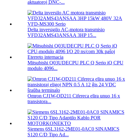
aktuatoroj DNC-...
Delta inversigilo AC-motora transmisio
VFD32AMS43ANSAA 3HP 15...
Mitsubishi Q03UDECPU PLC Q Serio iQ CPU
modulo 4096...
Omron CJ1W-OD211 Cifereca elira unuo 16 x
transistora...
Siemens 6SL3162-2ME01-0AC0 SINAMICS
S120 C/D Tipo Ad...