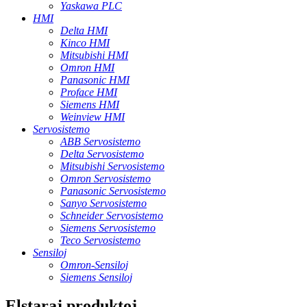
Yaskawa PLC
HMI
Delta HMI
Kinco HMI
Mitsubishi HMI
Omron HMI
Panasonic HMI
Proface HMI
Siemens HMI
Weinview HMI
Servosistemo
ABB Servosistemo
Delta Servosistemo
Mitsubishi Servosistemo
Omron Servosistemo
Panasonic Servosistemo
Sanyo Servosistemo
Schneider Servosistemo
Siemens Servosistemo
Teco Servosistemo
Sensiloj
Omron-Sensiloj
Siemens Sensiloj
Elstaraj produktoj