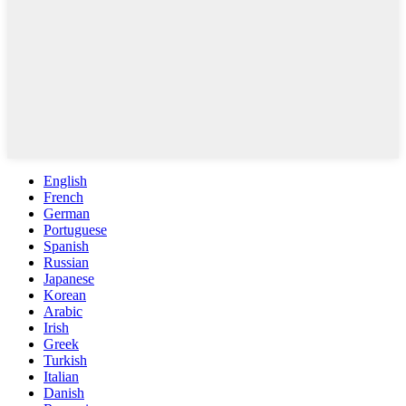
English
French
German
Portuguese
Spanish
Russian
Japanese
Korean
Arabic
Irish
Greek
Turkish
Italian
Danish