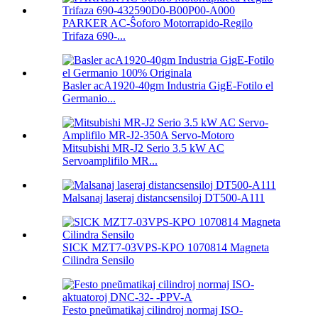
PARKER AC-Ŝoforo Motorrapido-Regilo
Trifaza 690-...
Basler acA1920-40gm Industria GigE-Fotilo el
Germanio...
Mitsubishi MR-J2 Serio 3.5 kW AC
Servoamplifilo MR...
Malsanaj laseraj distancsensiloj DT500-A111
SICK MZT7-03VPS-KPO 1070814 Magneta
Cilindra Sensilo
Festo pneŭmatikaj cilindroj normaj ISO-