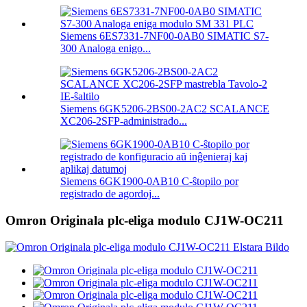
Siemens 6ES7331-7NF00-0AB0 SIMATIC S7-
300 Analoga enigo...
Siemens 6GK5206-2BS00-2AC2 SCALANCE
XC206-2SFP-administrado...
Siemens 6GK1900-0AB10 C-ŝtopilo por
registrado de agordoj...
Omron Originala plc-eliga modulo CJ1W-OC211