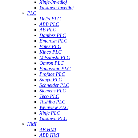
Xinje-Invetiloj
Yaskawa Invetiloj
PLC
Delta PLC
ABB PLC
AB PLC
Danfoss PLC
Emerosn PLC
Fatek PLC
Kinco PLC
Mitsubishi PLC
Omron PLC
Panasonic PLC
Proface PLC
Sanyo PLC
Schneider PLC
Siemens PLC
Teco PLC
Toshiba PLC
Weinview PLC
Xinje PLC
Yaskawa PLC
HMI
AB HMI
ABB HMI