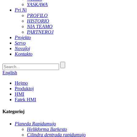
YASKAWA
Pri Ni
PROFILO
HISTORIO
NIA TEAMO
PARTNEROJ
Projekto
Servo
Novaĵoj
Kontakto
English
Hejmo
Produktoj
HMI
Fatek HMI
Kategorioj
Planeda Rapidumujo
Helikforma Ilarkesto
Cilindra dentrada rapidumujo