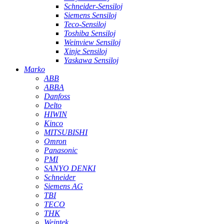
Schneider-Sensiloj
Siemens Sensiloj
Teco-Sensiloj
Toshiba Sensiloj
Weinview Sensiloj
Xinje Sensiloj
Yaskawa Sensiloj
Marko
ABB
ABBA
Danfoss
Delto
HIWIN
Kinco
MITSUBISHI
Omron
Panasonic
PMI
SANYO DENKI
Schneider
Siemens AG
TBI
TECO
THK
Weintek