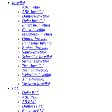
Invetiloj
AB-Invetilo
ABB-Invetiloj
Danfoss-invetiloj
Delta Invetiloj
Emerosn-Invetiloj
Fatek-Invetiloj
Mitsubishi-invetiloj
Omron-Invetiloj
Panasonic Invetiloj
Proface-Invetiloj
Sanyo-Invetiloj
Schneider-Invetiloj
Siemens Invetiloj
Teco-Invetiloj
Toshiba Invetiloj
Weinview-Invetiloj
Xinje-Invetiloj
Yaskawa Invetiloj
PLC
Delta PLC
ABB PLC
AB PLC
Danfoss PLC
Emerosn PLC