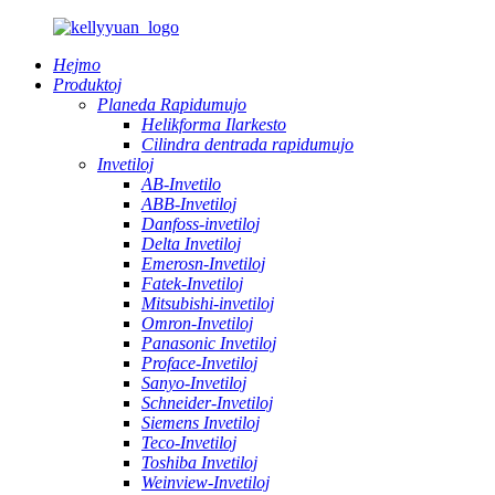
Hejmo
Produktoj
Planeda Rapidumujo
Helikforma Ilarkesto
Cilindra dentrada rapidumujo
Invetiloj
AB-Invetilo
ABB-Invetiloj
Danfoss-invetiloj
Delta Invetiloj
Emerosn-Invetiloj
Fatek-Invetiloj
Mitsubishi-invetiloj
Omron-Invetiloj
Panasonic Invetiloj
Proface-Invetiloj
Sanyo-Invetiloj
Schneider-Invetiloj
Siemens Invetiloj
Teco-Invetiloj
Toshiba Invetiloj
Weinview-Invetiloj