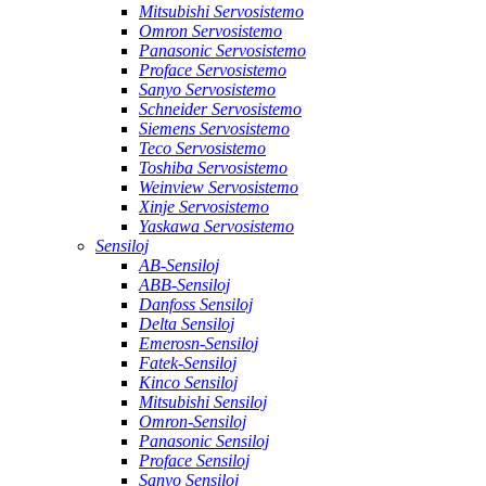
Mitsubishi Servosistemo
Omron Servosistemo
Panasonic Servosistemo
Proface Servosistemo
Sanyo Servosistemo
Schneider Servosistemo
Siemens Servosistemo
Teco Servosistemo
Toshiba Servosistemo
Weinview Servosistemo
Xinje Servosistemo
Yaskawa Servosistemo
Sensiloj
AB-Sensiloj
ABB-Sensiloj
Danfoss Sensiloj
Delta Sensiloj
Emerosn-Sensiloj
Fatek-Sensiloj
Kinco Sensiloj
Mitsubishi Sensiloj
Omron-Sensiloj
Panasonic Sensiloj
Proface Sensiloj
Sanyo Sensiloj