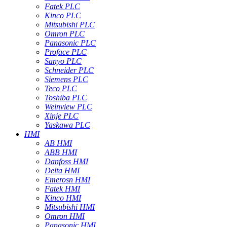
Fatek PLC
Kinco PLC
Mitsubishi PLC
Omron PLC
Panasonic PLC
Proface PLC
Sanyo PLC
Schneider PLC
Siemens PLC
Teco PLC
Toshiba PLC
Weinview PLC
Xinje PLC
Yaskawa PLC
HMI
AB HMI
ABB HMI
Danfoss HMI
Delta HMI
Emerosn HMI
Fatek HMI
Kinco HMI
Mitsubishi HMI
Omron HMI
Panasonic HMI