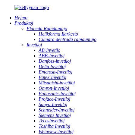
Hejmo
Produktoj
Planeda Rapidumujo
Helikforma Ilarkesto
Cilindra dentrada rapidumujo
Invetiloj
AB-Invetilo
ABB-Invetiloj
Danfoss-invetiloj
Delta Invetiloj
Emerosn-Invetiloj
Fatek-Invetiloj
Mitsubishi-invetiloj
Omron-Invetiloj
Panasonic-Invetiloj
Proface-Invetiloj
Sanyo-Invetiloj
Schneider-Invetiloj
Siemens Invetiloj
Teco-Invetiloj
Toshiba Invetiloj
Weinview-Invetiloj