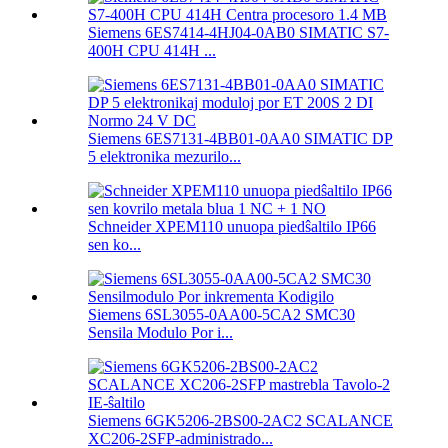
Siemens 6ES7414-4HJ04-0AB0 SIMATIC S7-
400H CPU 414H ...
Siemens 6ES7131-4BB01-0AA0 SIMATIC DP
5 elektronika mezurilo...
Schneider XPEM110 unuopa piedŝaltilo IP66
sen ko...
Siemens 6SL3055-0AA00-5CA2 SMC30
Sensila Modulo Por i...
Siemens 6GK5206-2BS00-2AC2 SCALANCE
XC206-2SFP-administrado...