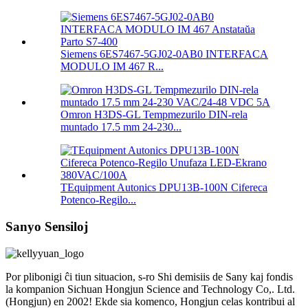
Siemens 6ES7467-5GJ02-0AB0 INTERFACA
MODULO IM 467 R...
Omron H3DS-GL Tempmezurilo DIN-rela
muntado 17.5 mm 24-230...
TEquipment Autonics DPU13B-100N Cifereca
Potenco-Regilo...
Sanyo Sensiloj
Por plibonigi ĉi tiun situacion, s-ro Shi demisiis de Sany kaj fondis
la kompanion Sichuan Hongjun Science and Technology Co,. Ltd.
(Hongjun) en 2002! Ekde sia komenco, Hongjun celas kontribui al