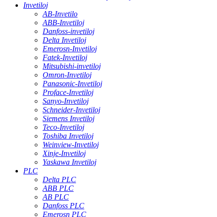
Invetiloj
AB-Invetilo
ABB-Invetiloj
Danfoss-invetiloj
Delta Invetiloj
Emerosn-Invetiloj
Fatek-Invetiloj
Mitsubishi-invetiloj
Omron-Invetiloj
Panasonic-Invetiloj
Proface-Invetiloj
Sanyo-Invetiloj
Schneider-Invetiloj
Siemens Invetiloj
Teco-Invetiloj
Toshiba Invetiloj
Weinview-Invetiloj
Xinje-Invetiloj
Yaskawa Invetiloj
PLC
Delta PLC
ABB PLC
AB PLC
Danfoss PLC
Emerosn PLC