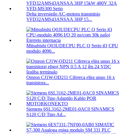
Delta inversigilo AC-motora transmisio
VFD32AMS43ANSAA 3HP 15...
Mitsubishi Q03UDECPU PLC Q Serio iQ CPU
modulo 4096...
Omron CJ1W-OD211 Cifereca elira unuo 16 x
transistora...
Siemens 6SL3162-2ME01-0AC0 SINAMICS
S120 C/D Tipo Ad...