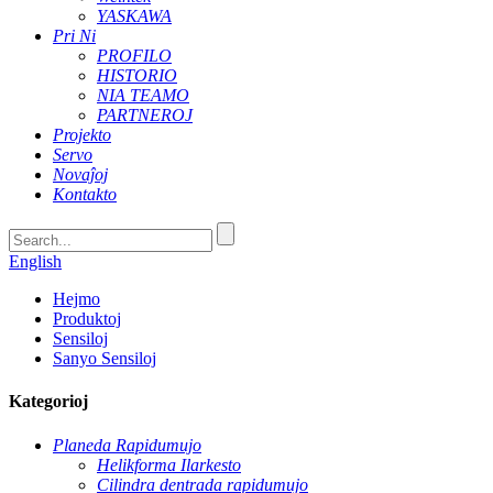
YASKAWA
Pri Ni
PROFILO
HISTORIO
NIA TEAMO
PARTNEROJ
Projekto
Servo
Novaĵoj
Kontakto
English
Hejmo
Produktoj
Sensiloj
Sanyo Sensiloj
Kategorioj
Planeda Rapidumujo
Helikforma Ilarkesto
Cilindra dentrada rapidumujo