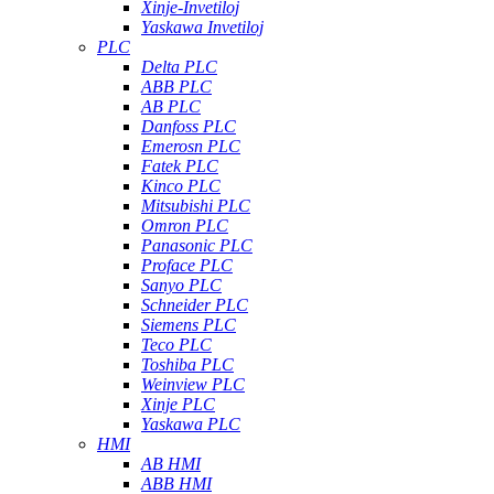
Xinje-Invetiloj
Yaskawa Invetiloj
PLC
Delta PLC
ABB PLC
AB PLC
Danfoss PLC
Emerosn PLC
Fatek PLC
Kinco PLC
Mitsubishi PLC
Omron PLC
Panasonic PLC
Proface PLC
Sanyo PLC
Schneider PLC
Siemens PLC
Teco PLC
Toshiba PLC
Weinview PLC
Xinje PLC
Yaskawa PLC
HMI
AB HMI
ABB HMI