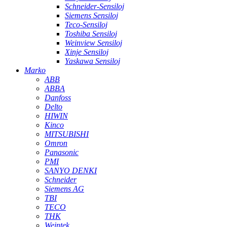
Schneider-Sensiloj
Siemens Sensiloj
Teco-Sensiloj
Toshiba Sensiloj
Weinview Sensiloj
Xinje Sensiloj
Yaskawa Sensiloj
Marko
ABB
ABBA
Danfoss
Delto
HIWIN
Kinco
MITSUBISHI
Omron
Panasonic
PMI
SANYO DENKI
Schneider
Siemens AG
TBI
TECO
THK
Weintek