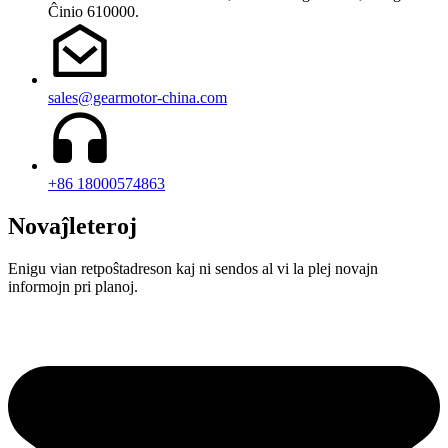
Ĉinio 610000.
sales@gearmotor-china.com
+86 18000574863
Novaĵleteroj
Enigu vian retpoŝtadreson kaj ni sendos al vi la plej novajn
informojn pri planoj.