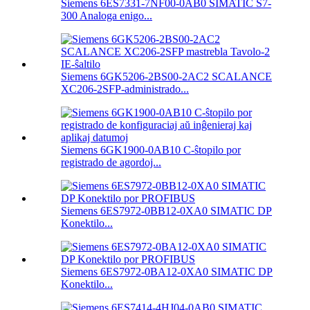
Siemens 6ES7331-7NF00-0AB0 SIMATIC S7-
300 Analoga enigo...
Siemens 6GK5206-2BS00-2AC2 SCALANCE
XC206-2SFP-administrado...
Siemens 6GK1900-0AB10 C-ŝtopilo por
registrado de agordoj...
Siemens 6ES7972-0BB12-0XA0 SIMATIC DP
Konektilo...
Siemens 6ES7972-0BA12-0XA0 SIMATIC DP
Konektilo...