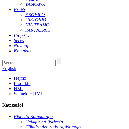
YASKAWA
Pri Ni
PROFILO
HISTORIO
NIA TEAMO
PARTNEROJ
Projekto
Servo
Novaĵoj
Kontakto
English
Hejmo
Produktoj
HMI
Schneider HMI
Kategorioj
Planeda Rapidumujo
Helikforma Ilarkesto
Cilindra dentrada rapidumujo