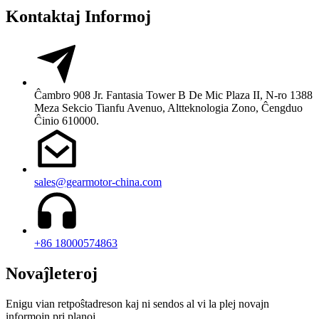
Kontaktaj Informoj
Ĉambro 908 Jr. Fantasia Tower B De Mic Plaza II, N-ro 1388
Meza Sekcio Tianfu Avenuo, Altteknologia Zono, Ĉengduo
Ĉinio 610000.
sales@gearmotor-china.com
+86 18000574863
Novaĵleteroj
Enigu vian retpoŝtadreson kaj ni sendos al vi la plej novajn
informojn pri planoj.