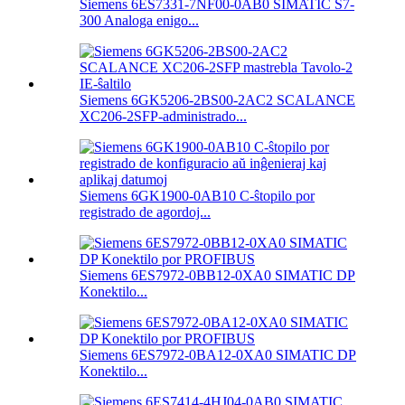
Siemens 6ES7331-7NF00-0AB0 SIMATIC S7-
300 Analoga enigo...
Siemens 6GK5206-2BS00-2AC2 SCALANCE
XC206-2SFP-administrado...
Siemens 6GK1900-0AB10 C-ŝtopilo por
registrado de agordoj...
Siemens 6ES7972-0BB12-0XA0 SIMATIC DP
Konektilo...
Siemens 6ES7972-0BA12-0XA0 SIMATIC DP
Konektilo...