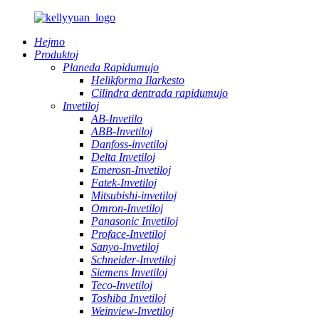
Hejmo
Produktoj
Planeda Rapidumujo
Helikforma Ilarkesto
Cilindra dentrada rapidumujo
Invetiloj
AB-Invetilo
ABB-Invetiloj
Danfoss-invetiloj
Delta Invetiloj
Emerosn-Invetiloj
Fatek-Invetiloj
Mitsubishi-invetiloj
Omron-Invetiloj
Panasonic Invetiloj
Proface-Invetiloj
Sanyo-Invetiloj
Schneider-Invetiloj
Siemens Invetiloj
Teco-Invetiloj
Toshiba Invetiloj
Weinview-Invetiloj