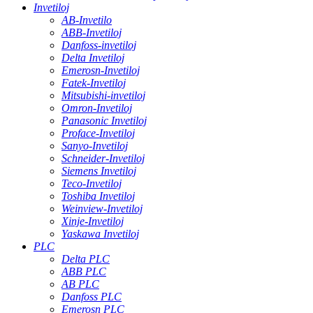
Invetiloj
AB-Invetilo
ABB-Invetiloj
Danfoss-invetiloj
Delta Invetiloj
Emerosn-Invetiloj
Fatek-Invetiloj
Mitsubishi-invetiloj
Omron-Invetiloj
Panasonic Invetiloj
Proface-Invetiloj
Sanyo-Invetiloj
Schneider-Invetiloj
Siemens Invetiloj
Teco-Invetiloj
Toshiba Invetiloj
Weinview-Invetiloj
Xinje-Invetiloj
Yaskawa Invetiloj
PLC
Delta PLC
ABB PLC
AB PLC
Danfoss PLC
Emerosn PLC