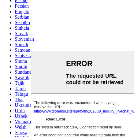
Pashto
Persian
Punjabi
Serbian
Sesotho
Sinhala
Slovak
Slovenian
Somali
Samoan
Scots Gaelic
Shona
Sindhi
Sundanese
Swahili
Tajik
Tamil
Telugu
Thai
Ukrainian
Urdu
Uzbek
Vietnamese
Welsh
Xhosa