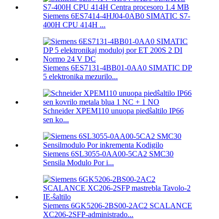
Siemens 6ES7414-4HJ04-0AB0 SIMATIC S7-
400H CPU 414H ...
Siemens 6ES7131-4BB01-0AA0 SIMATIC DP
5 elektronika mezurilo...
Schneider XPEM110 unuopa piedŝaltilo IP66
sen ko...
Siemens 6SL3055-0AA00-5CA2 SMC30
Sensila Modulo Por i...
Siemens 6GK5206-2BS00-2AC2 SCALANCE
XC206-2SFP-administrado...