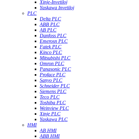
Xinje-Invetiloj
Yaskawa Invetiloj
PLC
Delta PLC
ABB PLC
AB PLC
Danfoss PLC
Emerosn PLC
Fatek PLC
Kinco PLC
Mitsubishi PLC
Omron PLC
Panasonic PLC
Proface PLC
Sanyo PLC
Schneider PLC
Siemens PLC
Teco PLC
Toshiba PLC
Weinview PLC
Xinje PLC
Yaskawa PLC
HMI
AB HMI
ABB HMI