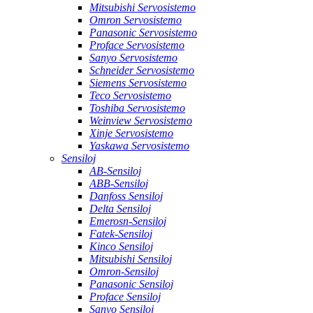
Mitsubishi Servosistemo
Omron Servosistemo
Panasonic Servosistemo
Proface Servosistemo
Sanyo Servosistemo
Schneider Servosistemo
Siemens Servosistemo
Teco Servosistemo
Toshiba Servosistemo
Weinview Servosistemo
Xinje Servosistemo
Yaskawa Servosistemo
Sensiloj
AB-Sensiloj
ABB-Sensiloj
Danfoss Sensiloj
Delta Sensiloj
Emerosn-Sensiloj
Fatek-Sensiloj
Kinco Sensiloj
Mitsubishi Sensiloj
Omron-Sensiloj
Panasonic Sensiloj
Proface Sensiloj
Sanyo Sensiloj