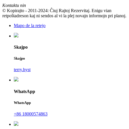
Kontaktu nin
© Kopirajto - 2011-2024: Ĉiuj Rajtoj Rezervitaj. Enigu vian
retpoŝtadreson kaj ni sendos al vi la plej novajn informojn pri planoj.
Mapo de la retejo
Skajpo
Skajpo
terry.hyst
WhatsApp
WhatsApp
+86 18000574863