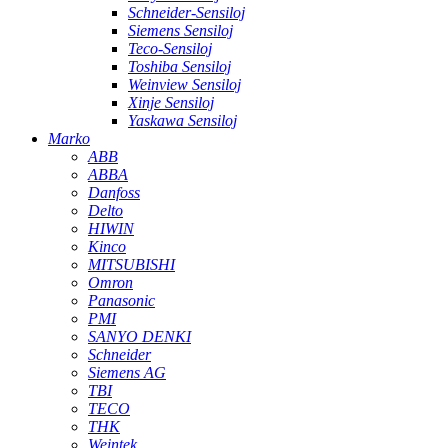
Schneider-Sensiloj
Siemens Sensiloj
Teco-Sensiloj
Toshiba Sensiloj
Weinview Sensiloj
Xinje Sensiloj
Yaskawa Sensiloj
Marko
ABB
ABBA
Danfoss
Delto
HIWIN
Kinco
MITSUBISHI
Omron
Panasonic
PMI
SANYO DENKI
Schneider
Siemens AG
TBI
TECO
THK
Weintek