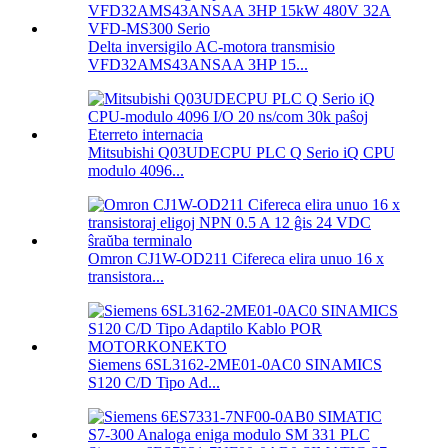
Delta inversigilo AC-motora transmisio
VFD32AMS43ANSAA 3HP 15...
Mitsubishi Q03UDECPU PLC Q Serio iQ CPU
modulo 4096...
Omron CJ1W-OD211 Cifereca elira unuo 16 x
transistora...
Siemens 6SL3162-2ME01-0AC0 SINAMICS
S120 C/D Tipo Ad...