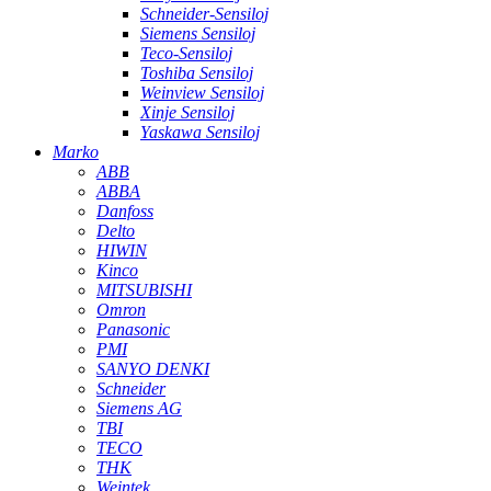
Schneider-Sensiloj
Siemens Sensiloj
Teco-Sensiloj
Toshiba Sensiloj
Weinview Sensiloj
Xinje Sensiloj
Yaskawa Sensiloj
Marko
ABB
ABBA
Danfoss
Delto
HIWIN
Kinco
MITSUBISHI
Omron
Panasonic
PMI
SANYO DENKI
Schneider
Siemens AG
TBI
TECO
THK
Weintek