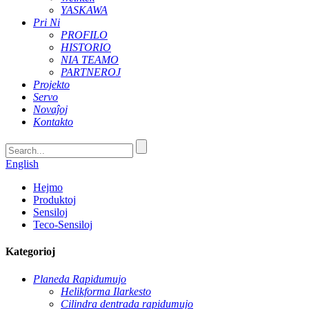
YASKAWA
Pri Ni
PROFILO
HISTORIO
NIA TEAMO
PARTNEROJ
Projekto
Servo
Novaĵoj
Kontakto
English
Hejmo
Produktoj
Sensiloj
Teco-Sensiloj
Kategorioj
Planeda Rapidumujo
Helikforma Ilarkesto
Cilindra dentrada rapidumujo