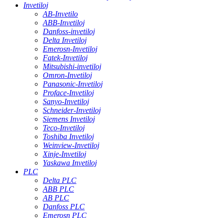
Invetiloj
AB-Invetilo
ABB-Invetiloj
Danfoss-invetiloj
Delta Invetiloj
Emerosn-Invetiloj
Fatek-Invetiloj
Mitsubishi-invetiloj
Omron-Invetiloj
Panasonic-Invetiloj
Proface-Invetiloj
Sanyo-Invetiloj
Schneider-Invetiloj
Siemens Invetiloj
Teco-Invetiloj
Toshiba Invetiloj
Weinview-Invetiloj
Xinje-Invetiloj
Yaskawa Invetiloj
PLC
Delta PLC
ABB PLC
AB PLC
Danfoss PLC
Emerosn PLC