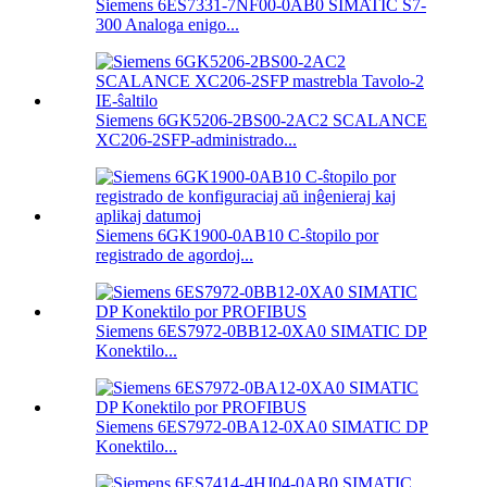
Siemens 6ES7331-7NF00-0AB0 SIMATIC S7-
300 Analoga enigo...
Siemens 6GK5206-2BS00-2AC2 SCALANCE
XC206-2SFP-administrado...
Siemens 6GK1900-0AB10 C-ŝtopilo por
registrado de agordoj...
Siemens 6ES7972-0BB12-0XA0 SIMATIC DP
Konektilo...
Siemens 6ES7972-0BA12-0XA0 SIMATIC DP
Konektilo...