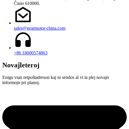
Ĉinio 610000.
sales@gearmotor-china.com
+86 18000574863
Novaĵleteroj
Enigu vian retpoŝtadreson kaj ni sendos al vi la plej novajn
informojn pri planoj.