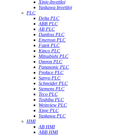
Xinje-Invetiloj
Yaskawa Invetiloj
PLC
Delta PLC
ABB PLC
AB PLC
Danfoss PLC
Emerosn PLC
Fatek PLC
Kinco PLC
Mitsubishi PLC
Omron PLC
Panasonic PLC
Proface PLC
Sanyo PLC
Schneider PLC
Siemens PLC
Teco PLC
Toshiba PLC
Weinview PLC
Xinje PLC
Yaskawa PLC
HMI
AB HMI
ABB HMI