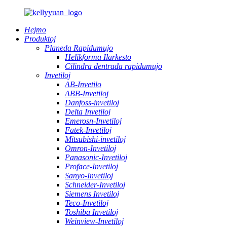
Hejmo
Produktoj
Planeda Rapidumujo
Helikforma Ilarkesto
Cilindra dentrada rapidumujo
Invetiloj
AB-Invetilo
ABB-Invetiloj
Danfoss-invetiloj
Delta Invetiloj
Emerosn-Invetiloj
Fatek-Invetiloj
Mitsubishi-invetiloj
Omron-Invetiloj
Panasonic-Invetiloj
Proface-Invetiloj
Sanyo-Invetiloj
Schneider-Invetiloj
Siemens Invetiloj
Teco-Invetiloj
Toshiba Invetiloj
Weinview-Invetiloj