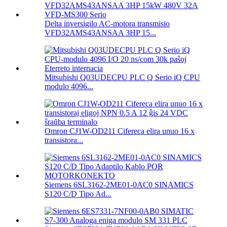
Delta inversigilo AC-motora transmisio
VFD32AMS43ANSAA 3HP 15...
Mitsubishi Q03UDECPU PLC Q Serio iQ CPU
modulo 4096...
Omron CJ1W-OD211 Cifereca elira unuo 16 x
transistora...
Siemens 6SL3162-2ME01-0AC0 SINAMICS
S120 C/D Tipo Ad...