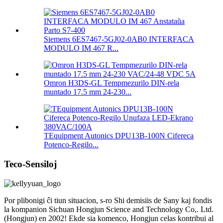
Siemens 6ES7467-5GJ02-0AB0 INTERFACA
MODULO IM 467 R...
Omron H3DS-GL Tempmezurilo DIN-rela
muntado 17.5 mm 24-230...
TEquipment Autonics DPU13B-100N Cifereca
Potenco-Regilo...
Teco-Sensiloj
Por plibonigi ĉi tiun situacion, s-ro Shi demisiis de Sany kaj fondis
la kompanion Sichuan Hongjun Science and Technology Co,. Ltd.
(Hongjun) en 2002! Ekde sia komenco, Hongjun celas kontribui al