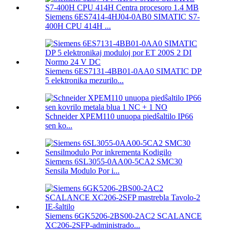
Siemens 6ES7414-4HJ04-0AB0 SIMATIC S7-
400H CPU 414H ...
Siemens 6ES7131-4BB01-0AA0 SIMATIC DP
5 elektronika mezurilo...
Schneider XPEM110 unuopa piedŝaltilo IP66
sen ko...
Siemens 6SL3055-0AA00-5CA2 SMC30
Sensila Modulo Por i...
Siemens 6GK5206-2BS00-2AC2 SCALANCE
XC206-2SFP-administrado...