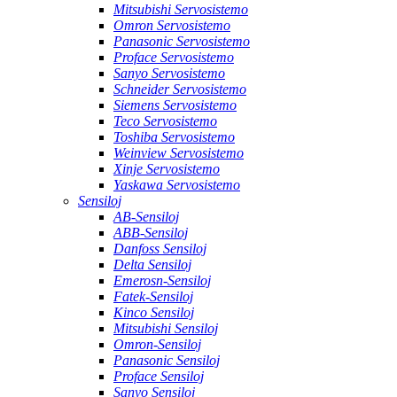
Mitsubishi Servosistemo
Omron Servosistemo
Panasonic Servosistemo
Proface Servosistemo
Sanyo Servosistemo
Schneider Servosistemo
Siemens Servosistemo
Teco Servosistemo
Toshiba Servosistemo
Weinview Servosistemo
Xinje Servosistemo
Yaskawa Servosistemo
Sensiloj
AB-Sensiloj
ABB-Sensiloj
Danfoss Sensiloj
Delta Sensiloj
Emerosn-Sensiloj
Fatek-Sensiloj
Kinco Sensiloj
Mitsubishi Sensiloj
Omron-Sensiloj
Panasonic Sensiloj
Proface Sensiloj
Sanyo Sensiloj