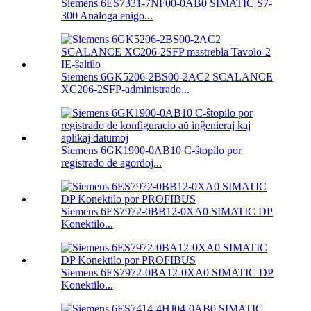
Siemens 6ES7331-7NF00-0AB0 SIMATIC S7-
300 Analoga enigo...
Siemens 6GK5206-2BS00-2AC2 SCALANCE
XC206-2SFP-administrado...
Siemens 6GK1900-0AB10 C-ŝtopilo por
registrado de agordoj...
Siemens 6ES7972-0BB12-0XA0 SIMATIC DP
Konektilo...
Siemens 6ES7972-0BA12-0XA0 SIMATIC DP
Konektilo...