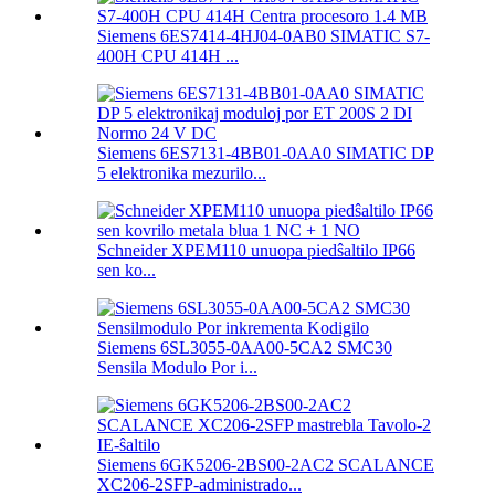
Siemens 6ES7414-4HJ04-0AB0 SIMATIC S7-
400H CPU 414H ...
Siemens 6ES7131-4BB01-0AA0 SIMATIC DP
5 elektronika mezurilo...
Schneider XPEM110 unuopa piedŝaltilo IP66
sen ko...
Siemens 6SL3055-0AA00-5CA2 SMC30
Sensila Modulo Por i...
Siemens 6GK5206-2BS00-2AC2 SCALANCE
XC206-2SFP-administrado...