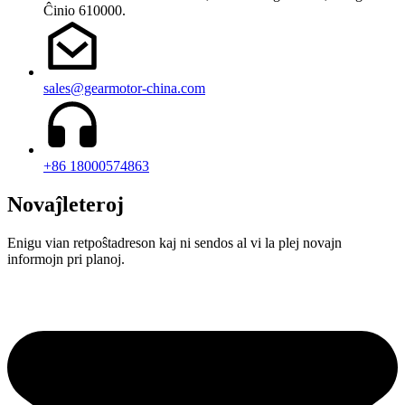
Ĉinio 610000.
sales@gearmotor-china.com
+86 18000574863
Novaĵleteroj
Enigu vian retpoŝtadreson kaj ni sendos al vi la plej novajn
informojn pri planoj.