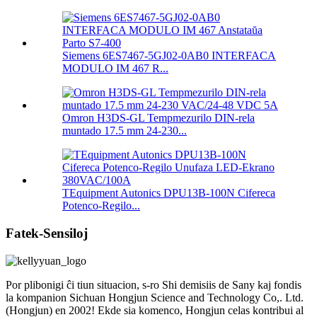
Siemens 6ES7467-5GJ02-0AB0 INTERFACA
MODULO IM 467 R...
Omron H3DS-GL Tempmezurilo DIN-rela
muntado 17.5 mm 24-230...
TEquipment Autonics DPU13B-100N Cifereca
Potenco-Regilo...
Fatek-Sensiloj
Por plibonigi ĉi tiun situacion, s-ro Shi demisiis de Sany kaj fondis
la kompanion Sichuan Hongjun Science and Technology Co,. Ltd.
(Hongjun) en 2002! Ekde sia komenco, Hongjun celas kontribui al