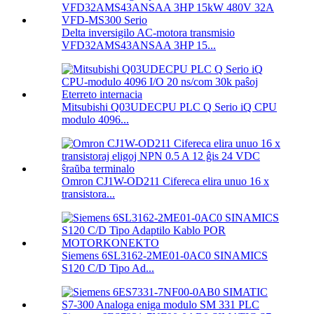
Delta inversigilo AC-motora transmisio
VFD32AMS43ANSAA 3HP 15...
Mitsubishi Q03UDECPU PLC Q Serio iQ CPU
modulo 4096...
Omron CJ1W-OD211 Cifereca elira unuo 16 x
transistora...
Siemens 6SL3162-2ME01-0AC0 SINAMICS
S120 C/D Tipo Ad...