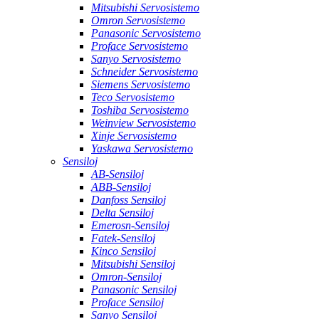
Mitsubishi Servosistemo
Omron Servosistemo
Panasonic Servosistemo
Proface Servosistemo
Sanyo Servosistemo
Schneider Servosistemo
Siemens Servosistemo
Teco Servosistemo
Toshiba Servosistemo
Weinview Servosistemo
Xinje Servosistemo
Yaskawa Servosistemo
Sensiloj
AB-Sensiloj
ABB-Sensiloj
Danfoss Sensiloj
Delta Sensiloj
Emerosn-Sensiloj
Fatek-Sensiloj
Kinco Sensiloj
Mitsubishi Sensiloj
Omron-Sensiloj
Panasonic Sensiloj
Proface Sensiloj
Sanyo Sensiloj