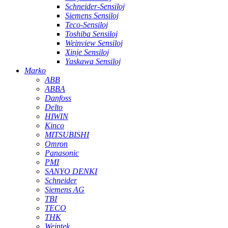
Schneider-Sensiloj
Siemens Sensiloj
Teco-Sensiloj
Toshiba Sensiloj
Weinview Sensiloj
Xinje Sensiloj
Yaskawa Sensiloj
Marko
ABB
ABBA
Danfoss
Delto
HIWIN
Kinco
MITSUBISHI
Omron
Panasonic
PMI
SANYO DENKI
Schneider
Siemens AG
TBI
TECO
THK
Weintek