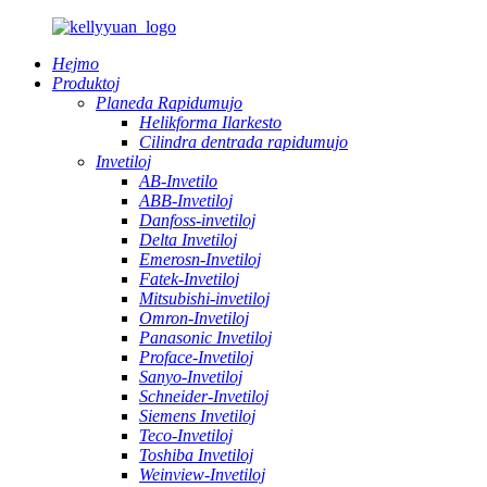
Hejmo
Produktoj
Planeda Rapidumujo
Helikforma Ilarkesto
Cilindra dentrada rapidumujo
Invetiloj
AB-Invetilo
ABB-Invetiloj
Danfoss-invetiloj
Delta Invetiloj
Emerosn-Invetiloj
Fatek-Invetiloj
Mitsubishi-invetiloj
Omron-Invetiloj
Panasonic Invetiloj
Proface-Invetiloj
Sanyo-Invetiloj
Schneider-Invetiloj
Siemens Invetiloj
Teco-Invetiloj
Toshiba Invetiloj
Weinview-Invetiloj