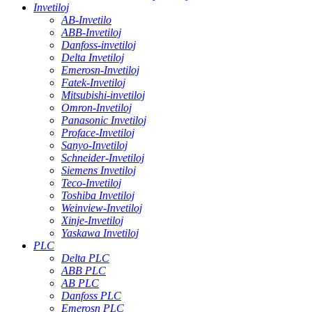
Invetiloj
AB-Invetilo
ABB-Invetiloj
Danfoss-invetiloj
Delta Invetiloj
Emerosn-Invetiloj
Fatek-Invetiloj
Mitsubishi-invetiloj
Omron-Invetiloj
Panasonic Invetiloj
Proface-Invetiloj
Sanyo-Invetiloj
Schneider-Invetiloj
Siemens Invetiloj
Teco-Invetiloj
Toshiba Invetiloj
Weinview-Invetiloj
Xinje-Invetiloj
Yaskawa Invetiloj
PLC
Delta PLC
ABB PLC
AB PLC
Danfoss PLC
Emerosn PLC