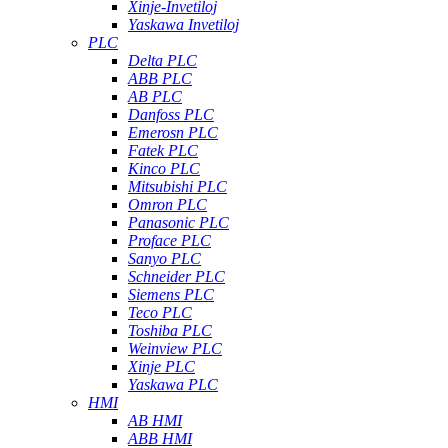
Xinje-Invetiloj
Yaskawa Invetiloj
PLC
Delta PLC
ABB PLC
AB PLC
Danfoss PLC
Emerosn PLC
Fatek PLC
Kinco PLC
Mitsubishi PLC
Omron PLC
Panasonic PLC
Proface PLC
Sanyo PLC
Schneider PLC
Siemens PLC
Teco PLC
Toshiba PLC
Weinview PLC
Xinje PLC
Yaskawa PLC
HMI
AB HMI
ABB HMI