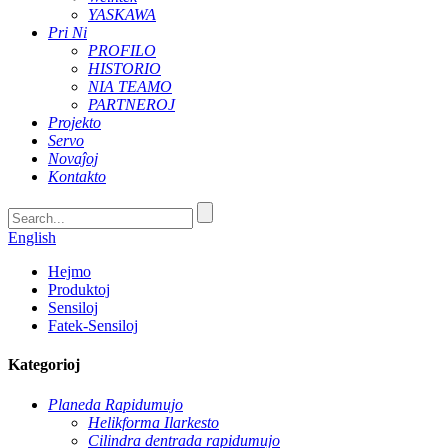
YASKAWA
Pri Ni
PROFILO
HISTORIO
NIA TEAMO
PARTNEROJ
Projekto
Servo
Novaĵoj
Kontakto
English
Hejmo
Produktoj
Sensiloj
Fatek-Sensiloj
Kategorioj
Planeda Rapidumujo
Helikforma Ilarkesto
Cilindra dentrada rapidumujo