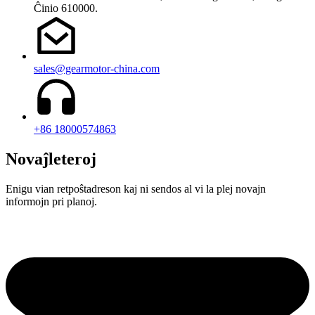
Ĉinio 610000.
sales@gearmotor-china.com
+86 18000574863
Novaĵleteroj
Enigu vian retpoŝtadreson kaj ni sendos al vi la plej novajn
informojn pri planoj.