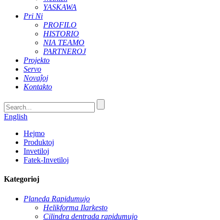
YASKAWA
Pri Ni
PROFILO
HISTORIO
NIA TEAMO
PARTNEROJ
Projekto
Servo
Novaĵoj
Kontakto
English
Hejmo
Produktoj
Invetiloj
Fatek-Invetiloj
Kategorioj
Planeda Rapidumujo
Helikforma Ilarkesto
Cilindra dentrada rapidumujo