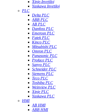
Xinje-Invetiloj
Yaskawa Invetiloj
PLC
Delta PLC
ABB PLC
AB PLC
Danfoss PLC
Emerosn PLC
Fatek PLC
Kinco PLC
Mitsubishi PLC
Omron PLC
Panasonic PLC
Proface PLC
Sanyo PLC
Schneider PLC
Siemens PLC
Teco PLC
Toshiba PLC
Weinview PLC
Xinje PLC
Yaskawa PLC
HMI
AB HMI
ABB HMI