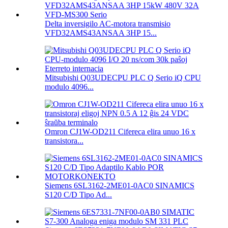
Delta inversigilo AC-motora transmisio
VFD32AMS43ANSAA 3HP 15...
Mitsubishi Q03UDECPU PLC Q Serio iQ CPU
modulo 4096...
Omron CJ1W-OD211 Cifereca elira unuo 16 x
transistora...
Siemens 6SL3162-2ME01-0AC0 SINAMICS
S120 C/D Tipo Ad...