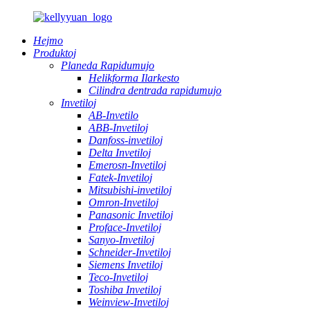
Hejmo
Produktoj
Planeda Rapidumujo
Helikforma Ilarkesto
Cilindra dentrada rapidumujo
Invetiloj
AB-Invetilo
ABB-Invetiloj
Danfoss-invetiloj
Delta Invetiloj
Emerosn-Invetiloj
Fatek-Invetiloj
Mitsubishi-invetiloj
Omron-Invetiloj
Panasonic Invetiloj
Proface-Invetiloj
Sanyo-Invetiloj
Schneider-Invetiloj
Siemens Invetiloj
Teco-Invetiloj
Toshiba Invetiloj
Weinview-Invetiloj