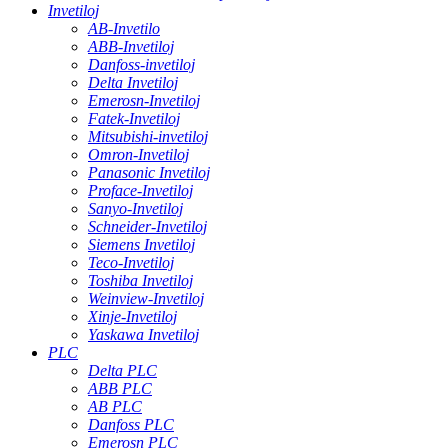
Invetiloj
AB-Invetilo
ABB-Invetiloj
Danfoss-invetiloj
Delta Invetiloj
Emerosn-Invetiloj
Fatek-Invetiloj
Mitsubishi-invetiloj
Omron-Invetiloj
Panasonic Invetiloj
Proface-Invetiloj
Sanyo-Invetiloj
Schneider-Invetiloj
Siemens Invetiloj
Teco-Invetiloj
Toshiba Invetiloj
Weinview-Invetiloj
Xinje-Invetiloj
Yaskawa Invetiloj
PLC
Delta PLC
ABB PLC
AB PLC
Danfoss PLC
Emerosn PLC