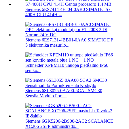
Siemens 6ES7414-4HJ04-0AB0 SIMATIC S7-
400H CPU 414H ...
Siemens 6ES7131-4BB01-0AA0 SIMATIC DP
5 elektronika mezurilo...
Schneider XPEM110 unuopa piedŝaltilo IP66
sen ko...
Siemens 6SL3055-0AA00-5CA2 SMC30
Sensila Modulo Por i...
Siemens 6GK5206-2BS00-2AC2 SCALANCE
XC206-2SFP-administrado...