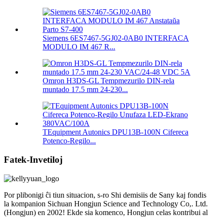
Siemens 6ES7467-5GJ02-0AB0 INTERFACA
MODULO IM 467 R...
Omron H3DS-GL Tempmezurilo DIN-rela
muntado 17.5 mm 24-230...
TEquipment Autonics DPU13B-100N Cifereca
Potenco-Regilo...
Fatek-Invetiloj
Por plibonigi ĉi tiun situacion, s-ro Shi demisiis de Sany kaj fondis
la kompanion Sichuan Hongjun Science and Technology Co,. Ltd.
(Hongjun) en 2002! Ekde sia komenco, Hongjun celas kontribui al