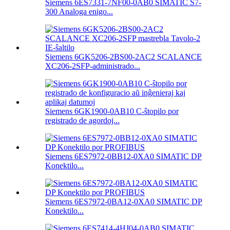
Siemens 6ES7331-7NF00-0AB0 SIMATIC S7-
300 Analoga enigo...
Siemens 6GK5206-2BS00-2AC2 SCALANCE
XC206-2SFP-administrado...
Siemens 6GK1900-0AB10 C-ŝtopilo por
registrado de agordoj...
Siemens 6ES7972-0BB12-0XA0 SIMATIC DP
Konektilo...
Siemens 6ES7972-0BA12-0XA0 SIMATIC DP
Konektilo...