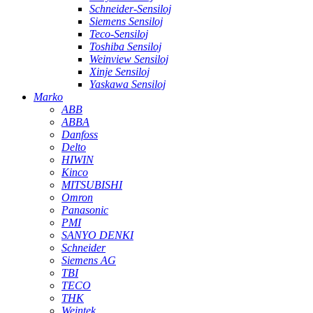
Schneider-Sensiloj
Siemens Sensiloj
Teco-Sensiloj
Toshiba Sensiloj
Weinview Sensiloj
Xinje Sensiloj
Yaskawa Sensiloj
Marko
ABB
ABBA
Danfoss
Delto
HIWIN
Kinco
MITSUBISHI
Omron
Panasonic
PMI
SANYO DENKI
Schneider
Siemens AG
TBI
TECO
THK
Weintek