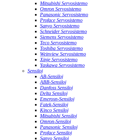
Mitsubishi Servosistemo
Omron Servosistemo
Panasonic Servosistemo
Proface Servosistemo
Sanyo Servosistemo
Schneider Servosistemo
Siemens Servosistemo
Teco Servosistemo
Toshiba Servosistemo
Weinview Servosistemo
Xinje Servosistemo
Yaskawa Servosistemo
Sensiloj
AB-Sensiloj
ABB-Sensiloj
Danfoss Sensiloj
Delta Sensiloj
Emerosn-Sensiloj
Fatek-Sensiloj
Kinco Sensiloj
Mitsubishi Sensiloj
Omron-Sensiloj
Panasonic Sensiloj
Proface Sensiloj
Sanyo Sensiloj