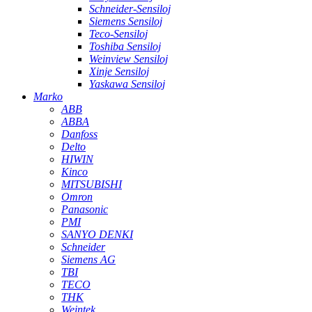
Schneider-Sensiloj
Siemens Sensiloj
Teco-Sensiloj
Toshiba Sensiloj
Weinview Sensiloj
Xinje Sensiloj
Yaskawa Sensiloj
Marko
ABB
ABBA
Danfoss
Delto
HIWIN
Kinco
MITSUBISHI
Omron
Panasonic
PMI
SANYO DENKI
Schneider
Siemens AG
TBI
TECO
THK
Weintek