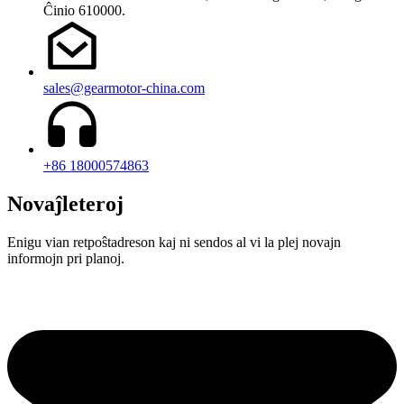
Ĉinio 610000.
sales@gearmotor-china.com
+86 18000574863
Novaĵleteroj
Enigu vian retpoŝtadreson kaj ni sendos al vi la plej novajn
informojn pri planoj.