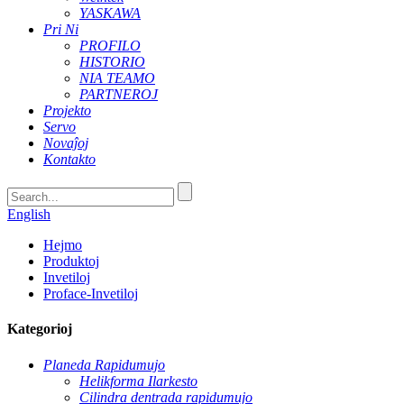
YASKAWA
Pri Ni
PROFILO
HISTORIO
NIA TEAMO
PARTNEROJ
Projekto
Servo
Novaĵoj
Kontakto
English
Hejmo
Produktoj
Invetiloj
Proface-Invetiloj
Kategorioj
Planeda Rapidumujo
Helikforma Ilarkesto
Cilindra dentrada rapidumujo