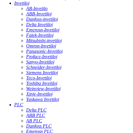
Invetiloj
AB-Invetilo
ABB-Invetiloj
Danfoss-invetiloj
Delta Invetiloj
Emerosn-Invetiloj
Fatek-Invetiloj
Mitsubishi-invetiloj
Omron-Invetiloj
Panasonic-Invetiloj
Proface-Invetiloj
Sanyo-Invetiloj
Schneider-Invetiloj
Siemens Invetiloj
Teco-Invetiloj
Toshiba Invetiloj
Weinview-Invetiloj
Xinje-Invetiloj
Yaskawa Invetiloj
PLC
Delta PLC
ABB PLC
AB PLC
Danfoss PLC
Emerosn PLC