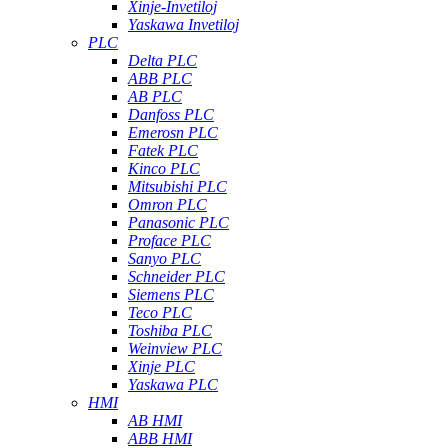
Xinje-Invetiloj
Yaskawa Invetiloj
PLC
Delta PLC
ABB PLC
AB PLC
Danfoss PLC
Emerosn PLC
Fatek PLC
Kinco PLC
Mitsubishi PLC
Omron PLC
Panasonic PLC
Proface PLC
Sanyo PLC
Schneider PLC
Siemens PLC
Teco PLC
Toshiba PLC
Weinview PLC
Xinje PLC
Yaskawa PLC
HMI
AB HMI
ABB HMI