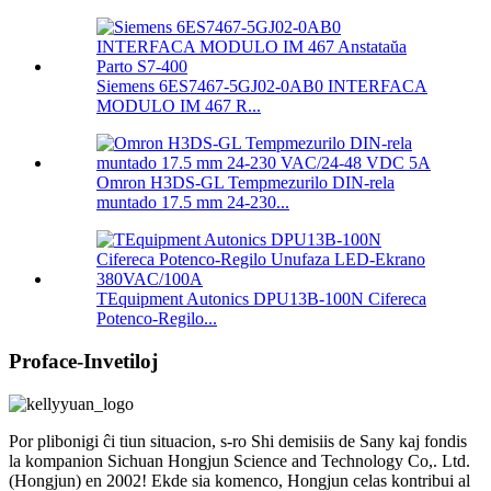
Siemens 6ES7467-5GJ02-0AB0 INTERFACA
MODULO IM 467 R...
Omron H3DS-GL Tempmezurilo DIN-rela
muntado 17.5 mm 24-230...
TEquipment Autonics DPU13B-100N Cifereca
Potenco-Regilo...
Proface-Invetiloj
Por plibonigi ĉi tiun situacion, s-ro Shi demisiis de Sany kaj fondis
la kompanion Sichuan Hongjun Science and Technology Co,. Ltd.
(Hongjun) en 2002! Ekde sia komenco, Hongjun celas kontribui al