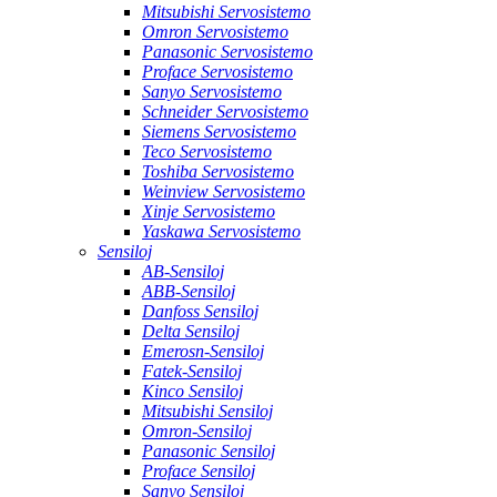
Mitsubishi Servosistemo
Omron Servosistemo
Panasonic Servosistemo
Proface Servosistemo
Sanyo Servosistemo
Schneider Servosistemo
Siemens Servosistemo
Teco Servosistemo
Toshiba Servosistemo
Weinview Servosistemo
Xinje Servosistemo
Yaskawa Servosistemo
Sensiloj
AB-Sensiloj
ABB-Sensiloj
Danfoss Sensiloj
Delta Sensiloj
Emerosn-Sensiloj
Fatek-Sensiloj
Kinco Sensiloj
Mitsubishi Sensiloj
Omron-Sensiloj
Panasonic Sensiloj
Proface Sensiloj
Sanyo Sensiloj