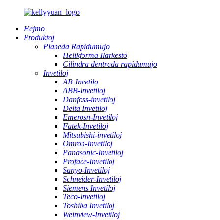
Hejmo
Produktoj
Planeda Rapidumujo
Helikforma Ilarkesto
Cilindra dentrada rapidumujo
Invetiloj
AB-Invetilo
ABB-Invetiloj
Danfoss-invetiloj
Delta Invetiloj
Emerosn-Invetiloj
Fatek-Invetiloj
Mitsubishi-invetiloj
Omron-Invetiloj
Panasonic-Invetiloj
Proface-Invetiloj
Sanyo-Invetiloj
Schneider-Invetiloj
Siemens Invetiloj
Teco-Invetiloj
Toshiba Invetiloj
Weinview-Invetiloj