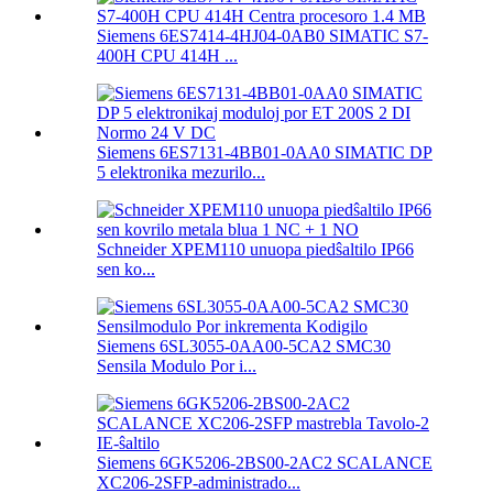
Siemens 6ES7414-4HJ04-0AB0 SIMATIC S7-
400H CPU 414H ...
Siemens 6ES7131-4BB01-0AA0 SIMATIC DP
5 elektronika mezurilo...
Schneider XPEM110 unuopa piedŝaltilo IP66
sen ko...
Siemens 6SL3055-0AA00-5CA2 SMC30
Sensila Modulo Por i...
Siemens 6GK5206-2BS00-2AC2 SCALANCE
XC206-2SFP-administrado...