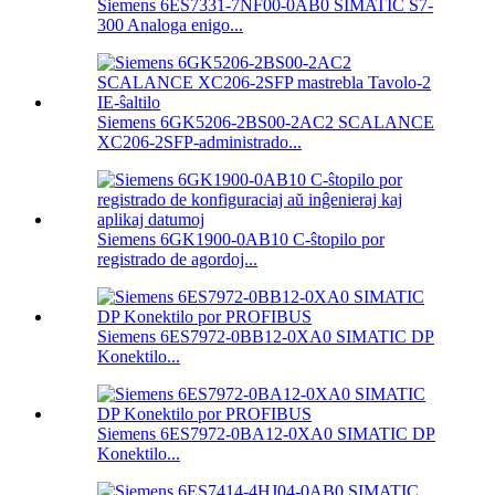
Siemens 6ES7331-7NF00-0AB0 SIMATIC S7-
300 Analoga enigo...
Siemens 6GK5206-2BS00-2AC2 SCALANCE
XC206-2SFP-administrado...
Siemens 6GK1900-0AB10 C-ŝtopilo por
registrado de agordoj...
Siemens 6ES7972-0BB12-0XA0 SIMATIC DP
Konektilo...
Siemens 6ES7972-0BA12-0XA0 SIMATIC DP
Konektilo...