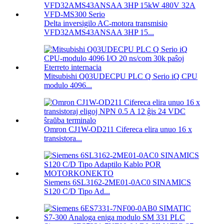
Delta inversigilo AC-motora transmisio
VFD32AMS43ANSAA 3HP 15...
Mitsubishi Q03UDECPU PLC Q Serio iQ CPU
modulo 4096...
Omron CJ1W-OD211 Cifereca elira unuo 16 x
transistora...
Siemens 6SL3162-2ME01-0AC0 SINAMICS
S120 C/D Tipo Ad...